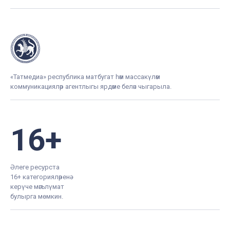
«Татмедиа» республика матбугат һәм массакүләм
коммуникацияләр агентлыгы ярдәме белән чыгарыла.
16+
Әлеге ресурста
16+ категорияләренә
керүче мәгълүмат
булырга мөмкин.