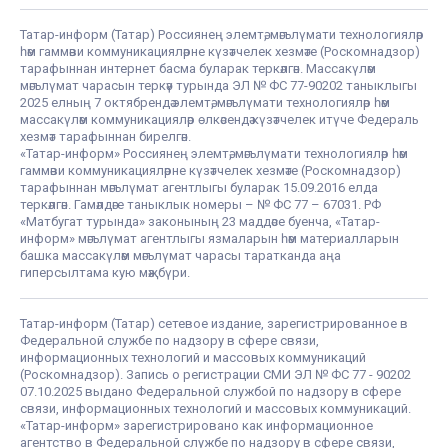
Татар-информ (Татар) Россиянең элемтә, мәгълүмати технологияләр
һәм гаммәви коммуникацияләрне күзәтчелек хезмәте (Роскомнадзор)
тарафыннан интернет басма буларак теркәлгән. Массакүләм
мәгълүмат чарасын теркәү турында ЭЛ № ФС 77-90202 таныклыгы
2025 елның 7 октябрендә элемтә, мәгълүмати технологияләр һәм
массакүләм коммуникацияләр өлкәсендә күзәтчелек итүче Федераль
хезмәт тарафыннан бирелгән.
«Татар-информ» Россиянең элемтә, мәгълүмати технологияләр һәм
гаммәви коммуникацияләрне күзәтчелек хезмәте (Роскомнадзор)
тарафыннан мәгълүмат агентлыгы буларак 15.09.2016 елда
теркәлгән. Гамәлдәге таныклык номеры – № ФС 77 – 67031. РФ
«Матбугат турында» законының 23 маддәсе буенча, «Татар-
информ» мәгълүмат агентлыгы язмаларын һәм материалларын
башка массакүләм мәгълүмат чарасы таратканда аңа
гиперсылтама кую мәҗбүри.
Татар-информ (Татар) сетевое издание, зарегистрированное в
Федеральной службе по надзору в сфере связи,
информационных технологий и массовых коммуникаций
(Роскомнадзор). Запись о регистрации СМИ ЭЛ № ФС 77 - 90202
07.10.2025 выдано Федеральной службой по надзору в сфере
связи, информационных технологий и массовых коммуникаций.
«Татар-информ» зарегистрировано как информационное
агентство в Федеральной службе по надзору в сфере связи,