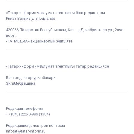
«Татар-информ» мәгълүмат агентлыгы баш редакторы
Ринат Вагыйз улы Билалов
420066, Татарстан Республикасы, Казан, Декабристлар ур., 2нче
йорт.
«ТАТМЕДИА» акционерлык җәмгыяте
«Татар-информ» мәгълүмат агентлыгы татар редакциясе
Баш редактор урынбасары
Зилә Мөбәрәкшина
Редакция телефоны
+7 (843) 222-0-999 (1304)
Редакциянең электрон почтасы
infotat@tatar-inform.ru