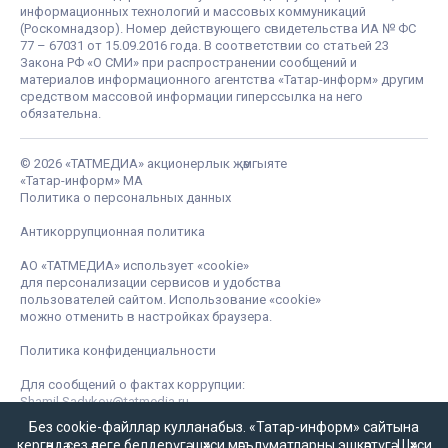
информационных технологий и массовых коммуникаций
(Роскомнадзор). Номер действующего свидетельства ИА № ФС
77 – 67031 от 15.09.2016 года. В соответствии со статьей 23
Закона РФ «О СМИ» при распространении сообщений и
материалов информационного агентства «Татар-информ» другим
средством массовой информации гиперссылка на него
обязательна.
© 2026 «ТАТМЕДИА» акционерлык җәмгыяте
«Татар-информ» МА
Политика о персональных данных
Антикоррупционная политика
АО «ТАТМЕДИА» использует «cookie»
для персонализации сервисов и удобства
пользователей сайтом. Использование «cookie»
можно отменить в настройках браузера.
Политика конфиденциальности
Для сообщений о фактах коррупции:
Shamil.Sadykov@tatmedia.ru
Без cookie-файллар кулланабыз. «Татар-информ» сайтына
кергәндә сез әлеге белдерүгә,
шәхси мәгълүматларны эшкәртүгә
,
Шәхси