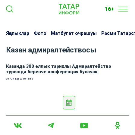
16+
Яңалыклар
Фото
Матбугат очрашуы
Рәсми Татарс
Казан адмиралтействосы
Казанда 300 еллык тарихлы Адмиралтейство
турында беренче конференция булачак
30 гыйнвар 2018
16:12