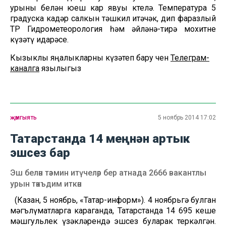
урыны белән юеш кар явуы көтелә. Температура 5
градуска кадәр салкын тәшкил итәчәк, дип фаразлый
ТР Гидрометеорология һәм әйләнә-тирә мохитне
күзәтү идарәсе.
Кызыклы яңалыкларны күзәтеп бару өчен
Телеграм-
каналга
язылыгыз
җәмгыять
5 ноябрь 2014 17:02
Татарстанда 14 меңнән артык
эшсез бар
Эш белән тәэмин итүчеләр бер атнада 2666 вакантлы
урын тәкъдим иткән
(Казан, 5 ноябрь, «Татар-информ»). 4 ноябрьгә булган
мәгълүматларга караганда, Татарстанда 14 695 кеше
мәшгульлек үзәкләрендә эшсез буларак теркәлгән.