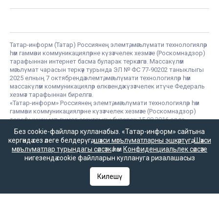
Татар-информ (Татар) Россиянең элемтә, мәгълүмати технологияләр
һәм гаммәви коммуникацияләрне күзәтчелек хезмәте (Роскомнадзор)
тарафыннан интернет басма буларак теркәлгән. Массакүләм
мәгълүмат чарасын теркәү турында ЭЛ № ФС 77-90202 таныклыгы
2025 елның 7 октябрендә элемтә, мәгълүмати технологияләр һәм
массакүләм коммуникацияләр өлкәсендә күзәтчелек итүче Федераль
хезмәт тарафыннан бирелгән.
«Татар-информ» Россиянең элемтә, мәгълүмати технологияләр һәм
гаммәви коммуникацияләрне күзәтчелек хезмәте (Роскомнадзор)
тарафыннан мәгълүмат агентлыгы буларак 15.09.2016 елда
теркәлгән. Гамәлдәге таныклык номеры – № ФС 77 – 67031. РФ
Без cookie-файллар кулланабыз. «Татар-информ» сайтына
«Матбугат турында» законының 23 маддәсе буенча, «Татар-
кергәндә сез әлеге белдерүгә,
шәхси мәгълүматларны эшкәртүгә
,
Шәхси
информ» мәгълүмат агентлыгы язмаларын һәм материалларын
мәгълүматлар турындагы сәясәткә
һәм
Конфиденциальлек сәясәте
башка массакүләм мәгълүмат чарасы таратканда аңа
нигезендә cookie файлларын куллануга ризалашасыз
гиперсылтама кую мәҗбүри.
Килешү
Татар-информ (Татар) сетевое издание, зарегистрированное в
Федеральной службе по надзору в сфере связи,
информационных технологий и массовых коммуникаций
(Роскомнадзор). Запись о регистрации СМИ ЭЛ № ФС 77 - 90202