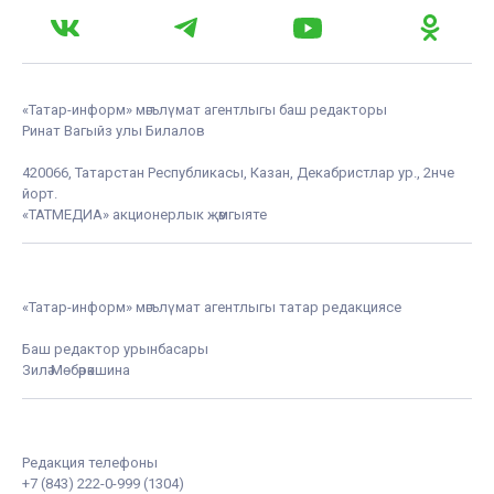
«Татар-информ» мәгълүмат агентлыгы баш редакторы
Ринат Вагыйз улы Билалов
420066, Татарстан Республикасы, Казан, Декабристлар ур., 2нче
йорт.
«ТАТМЕДИА» акционерлык җәмгыяте
«Татар-информ» мәгълүмат агентлыгы татар редакциясе
Баш редактор урынбасары
Зилә Мөбәрәкшина
Редакция телефоны
+7 (843) 222-0-999 (1304)