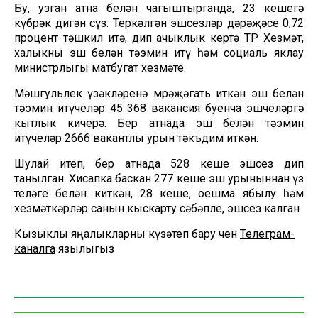
Бу, узган атна белән чагыштырганда, 23 кешегә
күбрәк дигән сүз. Теркәлгән эшсезләр дәрәҗәсе 0,72
процент тәшкил итә, дип ачыклык кертә ТР Хезмәт,
халыкны эш белән тәэмин итү һәм социаль яклау
министрлыгы матбугат хезмәте.
Мәшгульлек үзәкләренә мөрәҗәгать иткән эш белән
тәэмин итүчеләр 45 368 вакансия буенча эшчеләргә
кытлык кичерә. Бер атнада эш белән тәэмин
итүчеләр 2666 вакантлы урын тәкъдим иткән.
Шулай итеп, бер атнада 528 кеше эшсез дип
танылган. Хисапка баскан 277 кеше эш урыныннан үз
теләге белән киткән, 28 кеше, оешма ябылу һәм
хезмәткәрләр санын кыскарту сәбәпле, эшсез калган.
Кызыклы яңалыкларны күзәтеп бару өчен
Телеграм-
каналга
язылыгыз