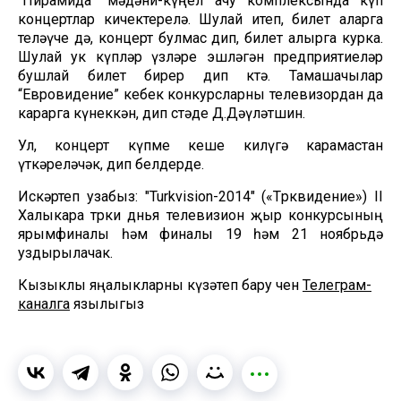
“Пирамида” мәдәни-күңел ачу комплексында күп
концертлар кичектерелә. Шулай итеп, билет аларга
теләүче дә, концерт булмас дип, билет алырга курка.
Шулай ук күпләр үзләре эшләгән предприятиеләр
бушлай билет бирер дип көтә. Тамашачылар
“Евровидение” кебек конкурсларны телевизордан да
карарга күнеккән, дип өстәде Д.Дәүләтшин.
Ул, концерт күпме кеше килүгә карамастан
үткәреләчәк, дип белдерде.
Искәртеп узабыз: "Turkvision-2014" («Төрквидение») II
Халыкара төрки дөнья телевизион җыр конкурсының
ярымфиналы һәм финалы 19 һәм 21 ноябрьдә
уздырылачак.
Кызыклы яңалыкларны күзәтеп бару өчен
Телеграм-
каналга
язылыгыз