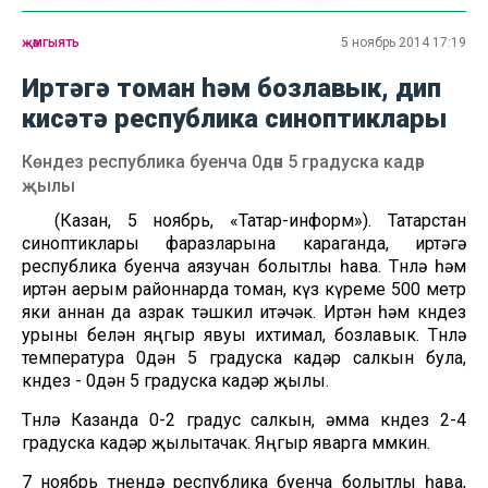
җәмгыять
5 ноябрь 2014 17:19
Иртәгә томан һәм бозлавык, дип
кисәтә республика синоптиклары
Көндез республика буенча 0дән 5 градуска кадәр
җылы
(Казан, 5 ноябрь, «Татар-информ»). Татарстан
синоптиклары фаразларына караганда, иртәгә
республика буенча аязучан болытлы һава. Төнлә һәм
иртән аерым районнарда томан, күз күреме 500 метр
яки аннан да азрак тәшкил итәчәк. Иртән һәм көндез
урыны белән яңгыр явуы ихтимал, бозлавык. Төнлә
температура 0дән 5 градуска кадәр салкын була,
көндез - 0дән 5 градуска кадәр җылы.
Төнлә Казанда 0-2 градус салкын, әмма көндез 2-4
градуска кадәр җылытачак. Яңгыр яварга мөмкин.
7 ноябрь төнендә республика буенча болытлы һава,