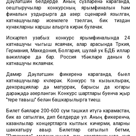
Дәүләтшин белдерде. Аның сүзләренә караганда,
оештыручылар конкурсның ярымфиналын һәм
финалын уздырырга да әзер: сценарий язылган,
катнашучылар исемлеге төзелгән, бик тиздән
кунакларны каршы алырга кирәк булачак.
Искәртеп узабыз: конкурс ярымфиналында 24
катнашучы чыгыш ясаячак, алар арасында Төркия,
Германия, Македония, Болгария, шулай ук БДБ илләр
вәкилләре дә бар. Россия төбәкләре данын 6
катнашучы яклаячак.
Дамир Дәүләтшин фикеренә караганда, быел
катнашучылар көчлерәк. Конкурс та кызыклырак,
декорацияләр дә матуррак, барысы да югары
дәрәҗәдә әзерләнгән. Конкурс шартлары буенча җыр
"тере тавыш" белән башкарылырга тиеш.
Билет бәяләре 200-600 сум тәшкил итүгә карамастан,
бик аз сатылган, дип белдерде ул. Аның фикеренчә,
казанлылар концертларга кытлык кичерми, аларны
шаккатыру авыр. Билетлар сатылып бетми,