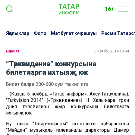
16+
Яңалыклар
Фото
Матбугат очрашуы
Рәсми Татарс
мәдәният
5 ноябрь 2014 18:04
“Төрквидение” конкурсына
билетларга ихтыяҗ юк
Билет бәяләре 200-600 сум тәшкил итә
(Казан, 5 ноябрь, «Татар-информ», Алсу Гатауллина).
"Turkvision-2014" («Төрквидение») II Халыкара төрки
дөнья телевизион җыр конкурсына билетларга
ихтыяҗ юк.
Бу хакта “Татар-информ” агентлыгы хәбәрчесенә
“Мәйдан” музыкаль телеканалы директоры Дамир