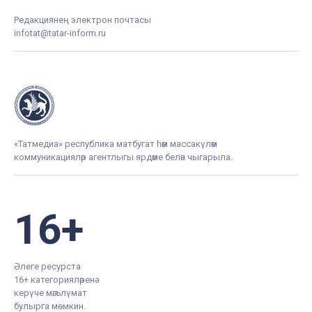
Редакциянең электрон почтасы
infotat@tatar-inform.ru
«Татмедиа» республика матбугат һәм массакүләм
коммуникацияләр агентлыгы ярдәме белән чыгарыла.
16+
Әлеге ресурста
16+ категорияләренә
керүче мәгълүмат
булырга мөмкин.