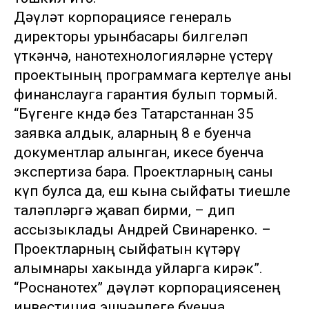
Дәүләт корпорациясе генераль
директоры урынбасары билгеләп
үткәнчә, нанотехнологияләрне үстерү
проектының программага кертелүе аны
финанслауга гарантия булып тормый.
“Бүгенге көндә без Татарстаннан 35
заявка алдык, аларның 8 е буенча
документлар алынган, икесе буенча
экспертиза бара. Проектларның саны
күп булса да, еш кына сыйфаты тиешле
таләпләргә җавап бирми, – дип
ассызыклады Андрей Свинаренко. –
Проектларның сыйфатын күтәрү
алымнары хакында уйларга кирәк”.
“Роснанотех” дәүләт корпорациясенең
инвестиция эшчәнлеге буенча