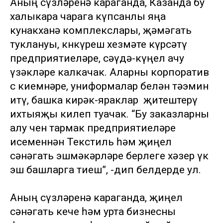
Аның сүзләренә караганда, Казанда бу
халыкара чарага күпсанлы яңа
кунакханә комплекслары, җәмәгать
туклануы, көнкүреш хезмәте күрсәтү
предприятиеләре, сәүдә-күңел ачу
үзәкләре калкачак. Аларны корпоратив
өс киемнәре, униформалар белән тәэмин
итү, башка кирәк-яраклар җитештерү
ихтыяҗы килеп туачак. “Бу заказларны
алу өчен тармак предприятиеләре
исеменнән Текстиль һәм җиңел
сәнәгать эшмәкәрләре берлеге хәзер үк
эш башларга тиеш”, -дип белдерде ул.
Аның сүзләренә караганда, җиңел
сәнәгать кече һәм урта бизнесны