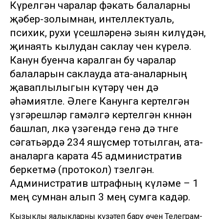
Күрелгән чаралар фәкать балаларны
җәбер-золымнан, интеллектуаль,
психик, рухи үсешләренә зыян килүдән,
җинаять кылудан саклау өчен күрелә.
Канун буенча каралган бу чаралар
балаларын саклауда ата-аналарның
җаваплылыгын күтәрү өчен дә
әһәмиятле. Әлеге Канунга кертелгән
үзгәрешләр гамәлгә кертелгән көннән
башлап, өлкә үзәгендә генә дә төнге
сәгатьәрдә 234 яшүсмер тотылган, ата-
аналарга карата 45 административ
беркетмә (протокол) төзелгән.
Административ штрафның күләме – 1
мең сумнан алып 3 мең сумга кадәр.
Кызыклы яңалыкларны күзәтеп бару өчен
Телеграм-