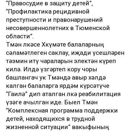
“Правосудие в защиту детей”,
“Профилактика рецидивной
преступности и правонарушений
несовершеннолетних в Тюменской
области”.
Төмән өлкәсе Хөкүмәте балаларның
сәламәтлеген саклау, иҗади үсешләрен
тәэмин итү чараларын электән күреп
килә. Илдә үзгәртеп кору чоры
башлангач ук Төмәндә авыр хәлдә
калган балаларга ярдәм күрсәтүче
“Гаилә” дип аталган өлкә реабилитация
үзәге ачылган иде. Быел Төмән
“Комплексная программа поддержки
детей, находящихся в трудной
жизненной ситуации” вакыфының