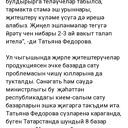
булдырырга теләүчеләр табылса,
тармакта өстәмә эш урыннары,
җитештерү күләме үсүгә дә ирешә
алабыз. Җиңел эшләнмәләр тегүгә
өйрәтү өчен нибары 2-3 ай вакыт таләп
ителә”, -ди Татьяна Федорова.
Ул чыгышында җирле җитештерүчеләр
продукциясен эчке базарда сату
проблемасын чишү юлларына да
тукталды. Сәнәгать һәм сәүдә
министрлыгы бу җәһәттән
республикадагы кием-салым сату
базарларын эшкә җигәргә тәкъдим итә.
Татьяна Федорова сүзләренә караганда,
бүген Татарстанда шундый 8 базар