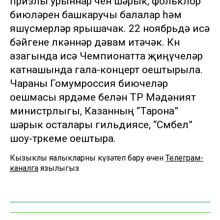
призлы урыннар өчен шәрык, фольклор
биюләрен башкаручы балалар һәм
яшүсмерләр ярышачак. 22 ноябрьдә исә
бәйгене өлкәннәр дәвам итәчәк. Көн
азагында исә Чемпионатта җиңүчеләр
катнашында гала-концерт оештырыла.
Чараны Гомумроссия биючеләр
оешмасы ярдәме белән ТР Мәдәният
министрлыгы, Казанның “Тарона”
шәрык осталары гильдиясе, “Сөмбел”
шоу-төркеме оештыра.
Кызыклы яңалыкларны күзәтеп бару өчен
Телеграм-
каналга
язылыгыз