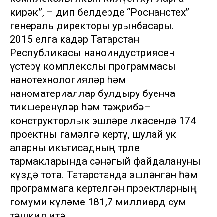
кирәк”, – дип белдерде “Роснанотех”
генераль директоры урынбасары.
2015 елга кадәр Татарстан
Республикасы наноиндустриясен
үстерү комплекслы программасы
нанотехнологияләр һәм
наноматериаллар булдыру буенча
тикшеренүләр һәм тәҗрибә–
конструкторлык эшләре өлкәсендә 174
проектны гамәлгә кертү, шулай ук
аларны икътисадның төрле
тармакларында сәнәгый файдалануны
күздә тота. Татарстанда эшләнгән һәм
программага кертелгән проектларның
гомуми күләме 181,7 миллиард сум
тәшкил итә.