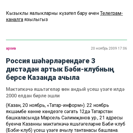
Кызыклы яңалыкларны күзәтеп бару өчен
Телеграм-
каналга
язылыгыз
архив
20 ноябрь 2009 17:06
Россия шәһәрләрендәге 3
дистәдән артык Бәби-клубның
берсе Казанда ачыла
Мәктәпкәчә яшьтәгеләр өчен андый үсеш үзәге илдә
2000 елдан бирле эшли
(Казан, 20 ноябрь, «Татар-информ»). 22 ноябрь
якшәмбе көнне көндезге сәгать 12дә Татарстан
башкаласында Марсель Сәлимҗанов ур., 21 адресы
буенча Казанның мәктәпкәчә яшьтәгеләрнең Бәби-клуб
(Бэби-клуб) үсеш үзәге ачылу тантанасы башлана.