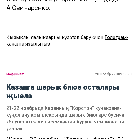
А.Свинаренко.
Кызыклы яңалыкларны күзәтеп бару өчен
Телеграм-
каналга
язылыгыз
мәдәният
20 ноябрь 2009 16:50
Казанга шәрык биюе осталары
җыела
21-22 ноябрьдә Казанның “Корстон” кунакханә-
күңел ачу комплексында шәрык биюләре буенча
«Suyumbike» дип исемләнгән Аурупа чемпионаты
узачак