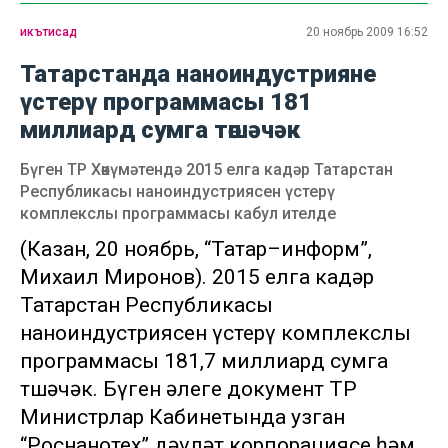
икътисад
20 ноябрь 2009 16:52
Татарстанда наноиндустрияне
үстерү программасы 181
миллиард сумга төшәчәк
Бүген ТР Хөкүмәтендә 2015 елга кадәр Татарстан
Республикасы наноиндустриясен үстерү
комплекслы программасы кабул ителде
(Казан, 20 ноябрь, “Татар–информ”,
Михаил Миронов). 2015 елга кадәр
Татарстан Республикасы
наноиндустриясен үстерү комплекслы
программасы 181,7 миллиард сумга
төшәчәк. Бүген әлеге документ ТР
Министрлар Кабинетында узган
“Роснанотех” дәүләт корпорациясе һәм