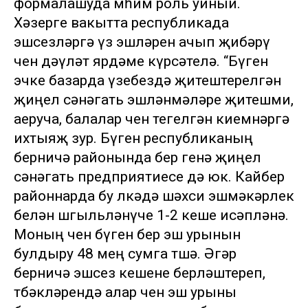
формалашуда мөһим роль уйный.
Хәзерге вакытта республикада
эшсезләргә үз эшләрен ачып җибәрү
өчен дәүләт ярдәме күрсәтелә. “Бүген
эчке базарда үзебездә җитештерелгән
җиңел сәнәгать эшләнмәләре җитешми,
аеруча, балалар өчен тегелгән киемнәргә
ихтыяҗ зур. Бүген республиканың
берничә районында бер генә җиңел
сәнәгать предприятиесе дә юк. Кайбер
районнарда бу өлкәдә шәхси эшмәкәрлек
белән шөгыльләнүче 1-2 кеше исәпләнә.
Моның өчен бүген бер эш урынын
булдыру 48 мең сумга төшә. Әгәр
берничә эшсез кешене берләштереп,
төбәкләрендә алар өчен эш урыны