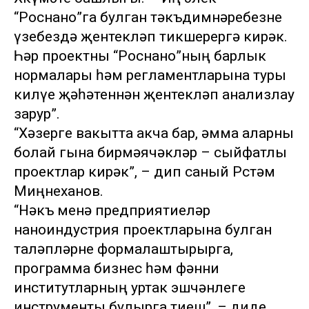
“Роснано”га булган тәкъдимнәребезне
үзебездә җентекләп тикшерергә кирәк.
Һәр проектны “Роснано”ның барлык
нормалары һәм регламентларына туры
килүе җәһәтеннән җентекләп анализлау
зарур”.
“Хәзерге вакытта акча бар, әмма аларны
болай гына бирмәячәкләр – сыйфатлы
проектлар кирәк”, – дип саный Рөстәм
Миңнеханов.
“Нәкъ менә предприятиеләр
наноиндустрия проектларына булган
таләпләрне формалаштырырга,
программа бизнес һәм фәнни
институтларның уртак эшчәнлеге
инструменты булырга тиеш”, – диде