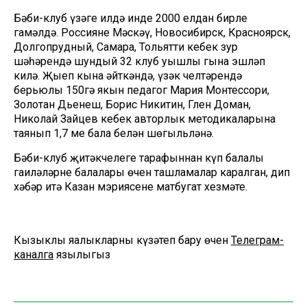
Бәби-клуб үзәге илдә инде 2000 елдан бирле
гамәлдә. Россиянең Мәскәү, Новосибирск, Красноярск,
Долгопрудный, Самара, Тольятти кебек зур
шәһәрендә шундый 32 клуб уңышлы гына эшләп
килә. Җыеп кына әйткәндә, үзәк челтәрендә
берьюлы 150гә якын педагог Мария Монтессори,
Золотан Дьенеш, Борис Никитин, Глен Доман,
Николай Зайцев кебек авторлык методикаларына
таянып 1,7 мең бала белән шөгыльләнә.
Бәби-клуб җитәкчелеге тарафыннан күп балалы
гаиләләрнең балалары өчен ташламалар каралган, дип
хәбәр итә Казан мэриясенең матбугат хезмәте.
Кызыклы яңалыкларны күзәтеп бару өчен
Телеграм-
каналга
язылыгыз