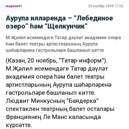
мәдәният
20 ноябрь 2009 17:02
Аурупа илләрендә – “Лебединое
озеро” һәм “Щелкунчик”
М.Җәлил исемендәге Татар дәүләт академия опера
һәм балет театры артистларының Аурупа
шәһәрләренә гастрольләре башланып китте
(Казан, 20 ноябрь, “Татар-информ”).
М.Җәлил исемендәге Татар дәүләт
академия опера һәм балет театры
артистларының Аурупа шәһәрләренә
гастрольләре башланып китте.
Людвиг Минкусның “Баядерка”
спектаклен театрның балет осталары
Франциянең Ле Манс каласында
күрсәтте.