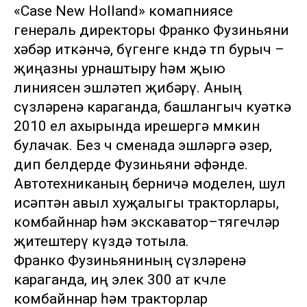
«Case New Holland» комапниясе
генераль директоры Франко Фузиньяни
хәбәр иткәнчә, бүгенге көндә төп бурыч –
җиңазны урнаштыру һәм җыю
линиясен эшләтеп җибәрү. Аның
сүзләренә караганда, башлангыч куәткә
2010 ел ахырында ирешергә мөмкин
булачак. Без өч сменада эшләргә әзер,
дип белдерде Фузиньяни әфәнде.
Автотехниканың берничә моделен, шул
исәптән авыл хуҗалыгы тракторлары,
комбайннар һәм экскаватор–төягечләр
җитештерү күздә тотыла.
Франко Фузиньяниның сүзләренә
караганда, иң элек 300 ат көчле
комбайннар һәм тракторлар