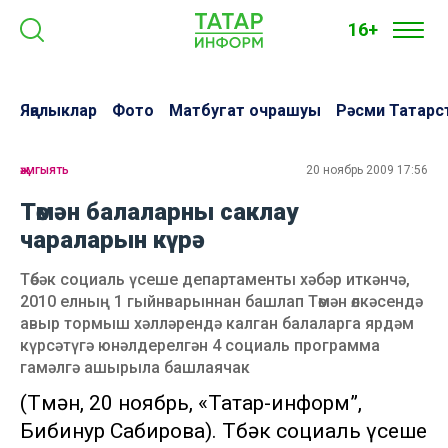
16+
Яңалыклар
Фото
Матбугат очрашуы
Рәсми Татарс
җәмгыять
20 ноябрь 2009 17:56
Төмән балаларны саклау
чараларын күрә
Төбәк социаль үсеше департаменты хәбәр иткәнчә,
2010 елның 1 гыйнварыннан башлап Төмән өлкәсендә
авыр тормыш хәлләрендә калган балаларга ярдәм
күрсәтүгә юнәлдерелгән 4 социаль программа
гамәлгә ашырыла башлаячак
(Төмән, 20 ноябрь, «Татар-информ”,
Бибинур Сабирова). Төбәк социаль үсеше