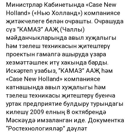
Министрлар Кабинетында «Case New
Holland» («Нью Холланд») компаниясе
җитәкчелеге белән очрашты. Очрашуда
сүз “КАМАЗ” ААҖ (Чаллы)
мәйданчыкларында авыл хуҗалыгы
һәм төзелеш техникасын җитештерү
проектын гамәлгә ашыруда үзара
хезмәттәшлек итү хакында барды.
Искәртеп узабыз, “КАМАЗ” ААҖ һәм
«Case New Holland» компаниясе
катнашында авыл хуҗалыгы һәм
төзелеш техникасы җитештерү буенча
уртак предприятие булдыру турындагы
килешү 2009 елның 8 октябрендә
Мәскәүдә имзаланган иде. Документка
“Ростехнологияләр” дәүләт