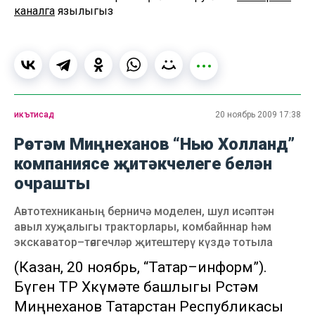
каналга
язылыгыз
икътисад
20 ноябрь 2009 17:38
Рөстәм Миңнеханов “Нью Холланд”
компаниясе җитәкчелеге белән
очрашты
Автотехниканың берничә моделен, шул исәптән
авыл хуҗалыгы тракторлары, комбайннар һәм
экскаватор–төягечләр җитештерү күздә тотыла
(Казан, 20 ноябрь, “Татар–информ”).
Бүген ТР Хөкүмәте башлыгы Рөстәм
Миңнеханов Татарстан Республикасы