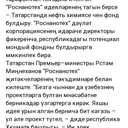
“Роснанотех” идеяләренең тагын берсе
– Татарстанда нефть химиясе өчен фонд
булдыру. “Роснанотех” дәүләт
корпорациясенең идарәче директоры
фикеренчә, республикадагы потенциал
мондый фондны булдырырга
мөмкинлек бирә.
Татарстан Премьер–министры Рөстәм
Миңнеханов “Роснанотех”
җитәкчеләренең тәкъдимнәре белән
килеште. “Безгә чыннан да үзебезнең
проектларга булган мөнәсәбәтне
берникадәр үзгәртергә кирәк. Яхшы
идея урын алган берничә бит кәгазь –
ул әле проект түгел, – диде республика
Хөкүмәте башлыгы. – Иң элек