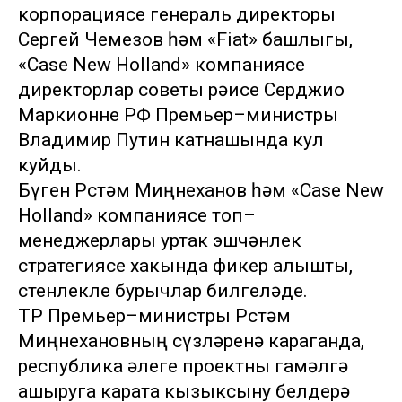
корпорациясе генераль директоры
Сергей Чемезов һәм «Fiat» башлыгы,
«Case New Holland» компаниясе
директорлар советы рәисе Серджио
Маркионне РФ Премьер–министры
Владимир Путин катнашында кул
куйды.
Бүген Рөстәм Миңнеханов һәм «Case New
Holland» компаниясе топ–
менеджерлары уртак эшчәнлек
стратегиясе хакында фикер алышты,
өстенлекле бурычлар билгеләде.
ТР Премьер–министры Рөстәм
Миңнехановның сүзләренә караганда,
республика әлеге проектны гамәлгә
ашыруга карата кызыксыну белдерә