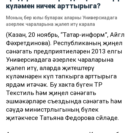
күләмен ничек арттырыга?
Моның бер юлы буларак аларны Универсиадага
әзерлек чараларына җәлеп итү карала
(Казан, 20 ноябрь, “Татар-информ”, Айгөл
Фәхретдинова). Республиканың җиңел
сәнәгать предприятиеләрен 2013 елгы
Универсиадага әзерлек чараларына
җәлеп итү, аларда җитештерү
күләмнәрен күп тапкырга арттырыга
ярдәм итәчәк. Бу хакта бүген ТР
Текстиль һәм җиңел сәнәгать
эшмәкәрләре съездында сәнәгать һәм
сәүдә министрлыгының бүлек
җитәкчесе Татьяна Федорова сөйләде.