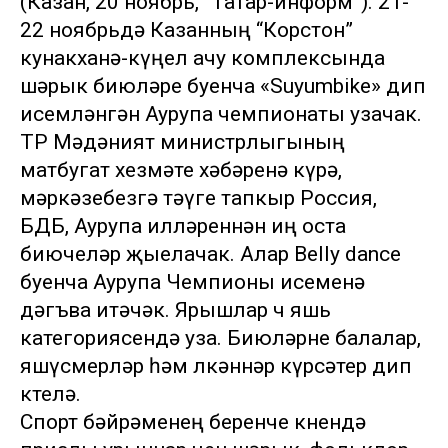
(Казан, 20 ноябрь, “Татар-информ”). 21-
22 ноябрьдә Казанның “Корстон”
кунакханә-күңел ачу комплексында
шәрык биюләре буенча «Suyumbike» дип
исемләнгән Аурупа чемпионаты узачак.
ТР Мәдәният министрлыгының
матбугат хезмәте хәбәренә күрә,
мәркәзебезгә тәүге тапкыр Россия,
БДБ, Аурупа илләреннән иң оста
биючеләр җыелачак. Алар Belly dance
буенча Аурупа Чемпионы исеменә
дәгъва итәчәк. Ярышлар өч яшь
категориясендә уза. Биюләрне балалар,
яшүсмерләр һәм өлкәннәр күрсәтер дип
көтелә.
Спорт бәйрәменең беренче көнендә