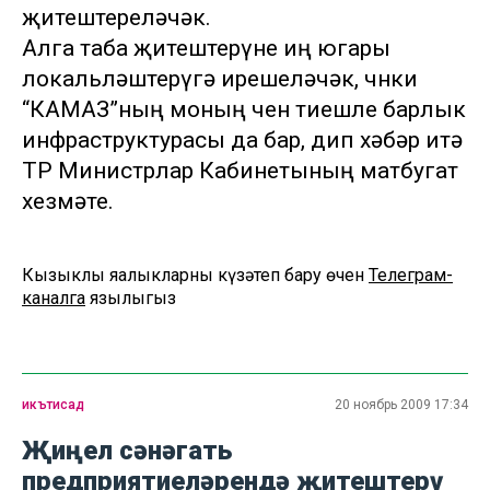
җитештереләчәк.
Алга таба җитештерүне иң югары
локальләштерүгә ирешеләчәк, чөнки
“КАМАЗ”ның моның өчен тиешле барлык
инфраструктурасы да бар, дип хәбәр итә
ТР Министрлар Кабинетының матбугат
хезмәте.
Кызыклы яңалыкларны күзәтеп бару өчен
Телеграм-
каналга
язылыгыз
икътисад
20 ноябрь 2009 17:34
Җиңел сәнәгать
предприятиеләрендә җитештерү