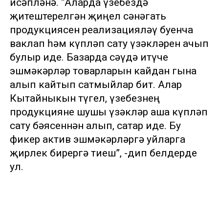
исәпләнә. “Аларда үзебездә
җитештерелгән җиңел сәнәгать
продукциясен реализацияләү буенча
ваклап һәм күпләп сату үзәкләрен ачып
булыр иде. Базарда сәүдә итүче
эшмәкәрләр товарларын кайдан гына
алып кайтып сатмыйлар бит. Алар
Кытайныкын түгел, үзебезнең
продукцияне шушы үзәкләр аша күпләп
сату бәясеннән алып, сатар иде. Бу
фикер актив эшмәкәрләргә уйларга
җирлек бирергә тиеш”, -дип белдерде
ул.