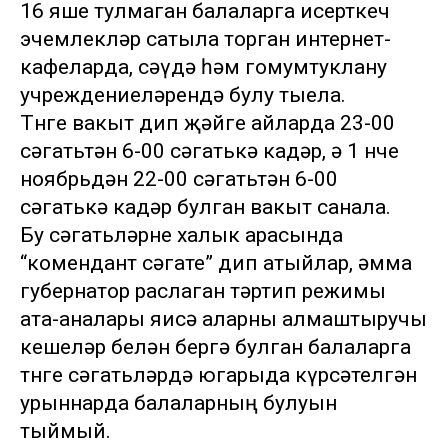
16 яше тулмаган балаларга исерткеч
эчемлекләр сатыла торган интернет-
кафеларда, сәүдә һәм гомумтуклану
учреждениеләрендә булу тыела.
Төнге вакыт дип җәйге айларда 23-00
сәгатьтән 6-00 сәгатькә кадәр, ә 1 нче
ноябрьдән 22-00 сәгатьтән 6-00
сәгатькә кадәр булган вакыт санала.
Бу сәгатьләрне халык арасында
“комендант сәгате” дип атыйлар, әмма
губернатор раслаган тәртип режимы
ата-аналары яисә аларны алмаштыручы
кешеләр белән бергә булган балаларга
төнге сәгатьләрдә югарыда күрсәтелгән
урыннарда балаларның булуын
тыймый.