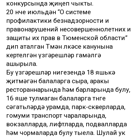
конкурсында җиңеп чыкты.
20 нче июльдән “О системе
профилактики безнадзорности и
правонарушений несовершеннолетних и
защиты их прав в Тюменской области”
дип аталган Төмән өлкәсе канунына
кертелгән үзгәрешләр гамәлгә
ашырыла.
Бу үзгәрешләр нигезендә 18 яшькә
җитмәгән балаларга сыра, аракы
рестораннарында һәм барларында булу,
16 яше тулмаган балаларга төнге
сәгатьләрдә урамда, парк-скверларда,
гомуми транспорт чараларында,
вокзалларда, лифтларда, подвалларда
һәм чормаларда булу тыела. Шулай ук