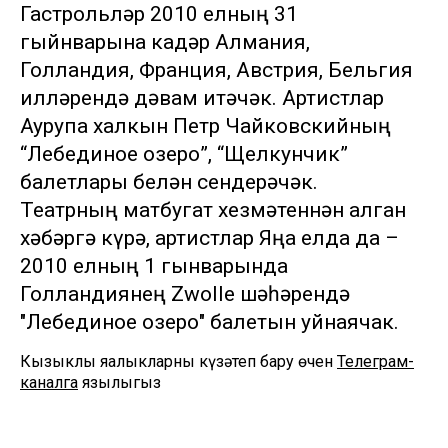
Гастрольләр 2010 елның 31
гыйнварына кадәр Алмания,
Голландия, Франция, Австрия, Бельгия
илләрендә дәвам итәчәк. Артистлар
Аурупа халкын Петр Чайковскийның
“Лебединое озеро”, “Щелкунчик”
балетлары белән сөендерәчәк.
Театрның матбугат хезмәтеннән алган
хәбәргә күрә, артистлар Яңа елда да –
2010 елның 1 гынварында
Голландиянең Zwolle шәһәрендә
"Лебединое озеро" балетын уйнаячак.
Кызыклы яңалыкларны күзәтеп бару өчен
Телеграм-
каналга
язылыгыз