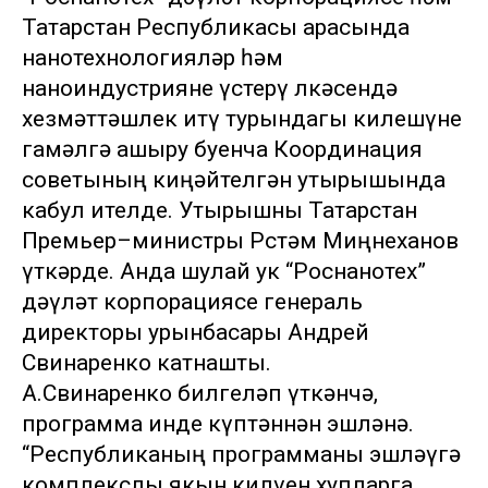
Татарстан Республикасы арасында
нанотехнологияләр һәм
наноиндустрияне үстерү өлкәсендә
хезмәттәшлек итү турындагы килешүне
гамәлгә ашыру буенча Координация
советының киңәйтелгән утырышында
кабул ителде. Утырышны Татарстан
Премьер–министры Рөстәм Миңнеханов
үткәрде. Анда шулай ук “Роснанотех”
дәүләт корпорациясе генераль
директоры урынбасары Андрей
Свинаренко катнашты.
А.Свинаренко билгеләп үткәнчә,
программа инде күптәннән эшләнә.
“Республиканың программаны эшләүгә
комплекслы якын килүен хупларга