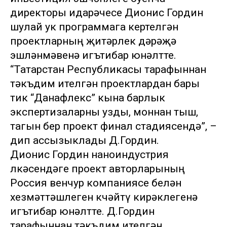
директоры идарәчесе Дионис Гордин
шулай ук программага кертелгән
проектларның җитәрлек дәрәҗә
эшләнмәвенә игътибар юнәлтте.
“Татарстан Республикасы тарафыннан
тәкъдим ителгән проектлардан бары
тик “Данафлекс” кына барлык
экспертизаларны узды, моннан тыш,
тагын бер проект финал стадиясендә”, –
дип ассызыклады Д.Гордин.
Дионис Гордин наноиндустрия
өлкәсендәге проект авторларының
Россия венчур компаниясе белән
хезмәттәшлеген көчәйтү кирәклегенә
игътибар юнәлтте. Д.Гордин
тарафыннан тәкъдим ителгән