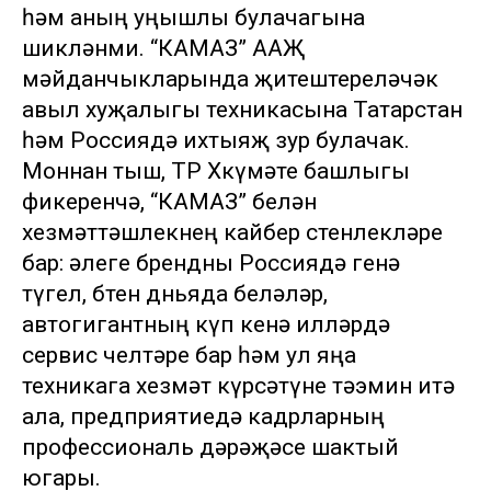
һәм аның уңышлы булачагына
шикләнми. “КАМАЗ” ААҖ
мәйданчыкларында җитештереләчәк
авыл хуҗалыгы техникасына Татарстан
һәм Россиядә ихтыяҗ зур булачак.
Моннан тыш, ТР Хөкүмәте башлыгы
фикеренчә, “КАМАЗ” белән
хезмәттәшлекнең кайбер өстенлекләре
бар: әлеге брендны Россиядә генә
түгел, бөтен дөньяда беләләр,
автогигантның күп кенә илләрдә
сервис челтәре бар һәм ул яңа
техникага хезмәт күрсәтүне тәэмин итә
ала, предприятиедә кадрларның
профессиональ дәрәҗәсе шактый
югары.