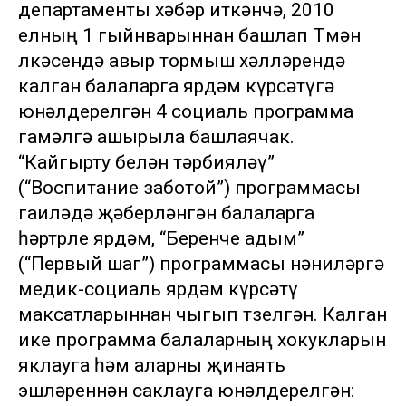
департаменты хәбәр иткәнчә, 2010
елның 1 гыйнварыннан башлап Төмән
өлкәсендә авыр тормыш хәлләрендә
калган балаларга ярдәм күрсәтүгә
юнәлдерелгән 4 социаль программа
гамәлгә ашырыла башлаячак.
“Кайгырту белән тәрбияләү”
(“Воспитание заботой”) программасы
гаиләдә җәберләнгән балаларга
һәртөрле ярдәм, “Беренче адым”
(“Первый шаг”) программасы нәниләргә
медик-социаль ярдәм күрсәтү
максатларыннан чыгып төзелгән. Калган
ике программа балаларның хокукларын
яклауга һәм аларны җинаять
эшләреннән саклауга юнәлдерелгән: