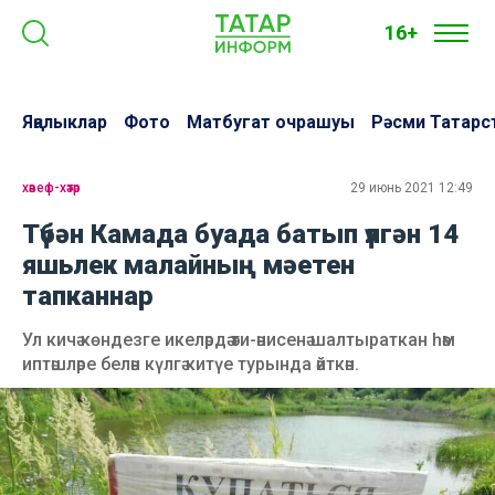
16+
Яңалыклар
Фото
Матбугат очрашуы
Рәсми Татарс
хәвеф-хәтәр
29 июнь 2021 12:49
Түбән Камада буада батып үлгән 14
яшьлек малайның мәетен
тапканнар
Ул кичә көндезге икеләрдә әти-әнисенә шалтыраткан һәм
иптәшләре белән күлгә китүе турында әйткән.