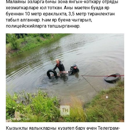
Малайны эзләргә 6нчы зона янгын-коткару отряды
хезмәткәрләре юл тоткан. Аның мәетен буада яр
буеннан 10 метр ераклыкта, 3,5 метр тирәнлектән
табып алганнар. Һәм яр буена чыгарып,
полицейскийларга тапшырганнар.
Кызыклы яңалыкларны күзәтеп бару өчен
Телеграм-