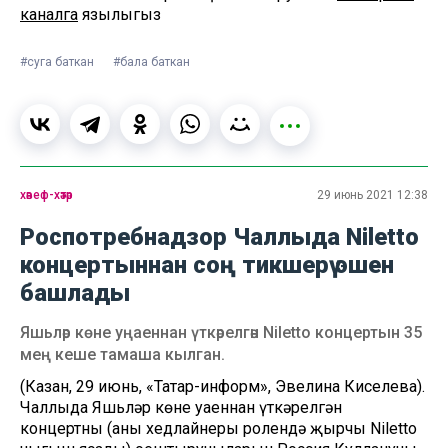
каналга
язылыгыз
#суга баткан
#бала баткан
хәвеф-хәтәр
29 июнь 2021 12:38
Роспотребнадзор Чаллыда Niletto
концертыннан соң тикшерү эшен
башлады
Яшьләр көне уңаеннан үткәрелгән Niletto концертын 35
мең кеше тамаша кылган.
(Казан, 29 июнь, «Татар-информ», Эвелина Киселева).
Чаллыда Яшьләр көне уңаеннан үткәрелгән
концертның (аның хедлайнеры ролендә җырчы Niletto