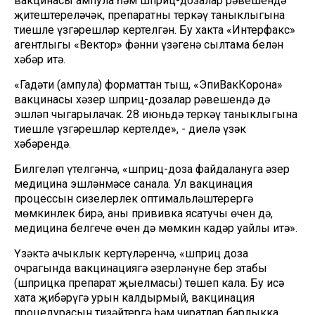
вакцинасы ампула һәм шприц-дозалар рәвешендә
җитештереләчәк, препаратның теркәү таныклыгына
тиешле үзгәрешләр кертелгән. Бу хакта «Интерфакс»
агентлыгы «Вектор» фәнни үзәгенә сылтама белән
хәбәр итә.
«Гадәти (ампула) форматтан тыш, «ЭпиВакКорона»
вакцинасы хәзер шприц-дозалар рәвешендә дә
эшләп чыгарылачак. 28 июньдә теркәү таныклыгына
тиешле үзгәрешләр кертелде», - диелә үзәк
хәбәрендә.
Билгеләп үтелгәнчә, «шприц-доза файдалануга әзер
медицина эшләнмәсе санала. Ул вакцинация
процессын сизелерлек оптимальләштерергә
мөмкинлек бирә, аны прививка ясатучы өчен дә,
медицина белгече өчен дә мөмкин кадәр уңайлы итә».
Үзәктә ачыклык кертүләренчә, «шприц доза
очрагында вакцинациягә әзерләнүнең бер этабы
(шприцка препарат җыелмасы) төшеп кала. Бу исә
хата җибәрүгә урын калдырмый, вакцинация
процедурасын тизәйтергә һәм чиратлар барлыкка