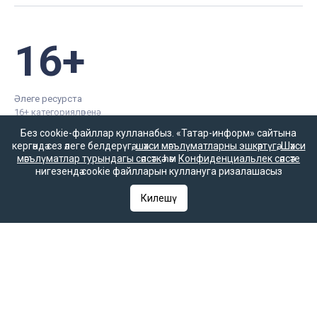
16+
Әлеге ресурста
16+ категорияләренә
керүче мәгълүмат
Без cookie-файллар кулланабыз. «Татар-информ» сайтына
булырга мөмкин.
кергәндә сез әлеге белдерүгә,
шәхси мәгълүматларны эшкәртүгә
,
Шәхси
мәгълүматлар турындагы сәясәткә
һәм
Конфиденциальлек сәясәте
нигезендә cookie файлларын куллануга ризалашасыз
Килешү
Татар-информ (Татар) Россиянең элемтә, мәгълүмати технологияләр
һәм гаммәви коммуникацияләрне күзәтчелек хезмәте (Роскомнадзор)
тарафыннан интернет басма буларак теркәлгән. Массакүләм
мәгълүмат чарасын теркәү турында ЭЛ № ФС 77-90202 таныклыгы
2025 елның 7 октябрендә элемтә, мәгълүмати технологияләр һәм
массакүләм коммуникацияләр өлкәсендә күзәтчелек итүче Федераль
хезмәт тарафыннан бирелгән.
«Татар-информ» Россиянең элемтә, мәгълүмати технологияләр һәм
гаммәви коммуникацияләрне күзәтчелек хезмәте (Роскомнадзор)