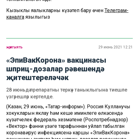
Кызыклы яңалыкларны күзәтеп бару өчен
Телеграм-
каналга
язылыгыз
җәмгыять
29 июнь 2021 12:21
«ЭпиВакКорона» вакцинасы
шприц-дозалар рәвешендә
җитештереләчәк
28 июньдә препаратны теркәү таныклыгына тиешле
үзгәрешләр кертелде.
(Казан, 29 июнь, «Татар-информ»). Россия Кулланучы
хокукларын яклау һәм кеше иминлеге өлкәсендә
күзәтчелек федераль хезмәтенең (Роспотребнадзор)
«Вектор» фәнни үзәге тарафыннан уйлап табылган
коронавирус инфекциясенә каршы «ЭпиВакКорона»