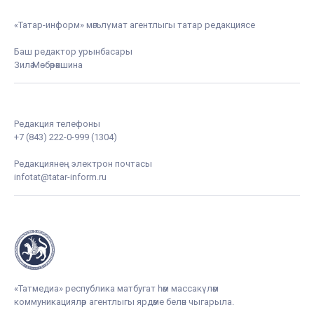
«Татар-информ» мәгълүмат агентлыгы татар редакциясе
Баш редактор урынбасары
Зилә Мөбәрәкшина
Редакция телефоны
+7 (843) 222-0-999 (1304)
Редакциянең электрон почтасы
infotat@tatar-inform.ru
«Татмедиа» республика матбугат һәм массакүләм
коммуникацияләр агентлыгы ярдәме белән чыгарыла.