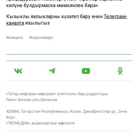
килүне булдырмаска мөмкинлек бирә».
Кызыклы яңалыкларны күзәтеп бару өчен
Телеграм-
каналга
язылыгыз
#вакцина
#коронавирус
«Татар-информ» мәгълүмат агентлыгы баш редакторы
Ринат Вагыйз улы Билалов
420066, Татарстан Республикасы, Казан, Декабристлар ур., 2нче
йорт.
«ТАТМЕДИА» акционерлык җәмгыяте