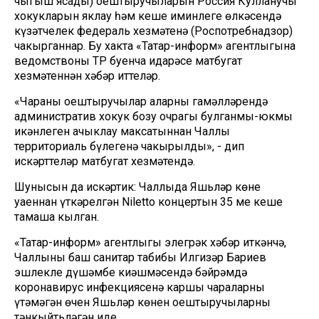
чыгыш ясады) оештыручыларын Россия Кулланучы
хокукларын яклау һәм кеше иминлеге өлкәсендә
күзәтчелек федераль хезмәтенә (Роспотребнадзор)
чакырганнар. Бу хакта «Татар-информ» агентлыгына
ведомствоның ТР буенча идарәсе матбугат
хезмәтеннән хәбәр иттеләр.
«Чараны оештыручылар аларның гамәлләрендә
административ хокук бозу очрагы булганмы-юкмы
икәнлеген ачыклау максатыннан Чаллы
территориаль бүлегенә чакырылды», - дип
искәрттеләр матбугат хезмәтендә.
Шунысын да искәртик: Чаллыда Яшьләр көне
уңаеннан үткәрелгән Niletto концертын 35 мең кеше
тамаша кылган.
«Татар-информ» агентлыгы элегрәк хәбәр иткәнчә,
Чаллының баш санитар табибы Илгизәр Бариев
эшлекле дүшәмбе киңәшмәсендә бәйрәмдә
коронавирус инфекциясенә каршы чараларны
үтәмәгән өчен Яшьләр көнен оештыручыларны
тәнкыйтьләгән иде.