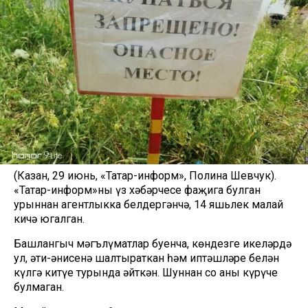
(Казан, 29 июнь, «Татар-информ», Полина Шевчук).
«Татар-информ»ның үз хәбәрчесе фаҗига булган
урыннан агентлыкка белдергәнчә, 14 яшьлек малай
кичә югалган.
Башлангыч мәгълүматлар буенча, көндезге икеләрдә
ул, әти-әнисенә шалтыраткан һәм иптәшләре белән
күлгә китүе турында әйткән. Шуннан соң аны күрүче
булмаган.