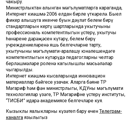
чакыру.
Министрлыктан алынган мәгълүматларга караганда,
Интернет киңәшмә 2006 елдан бирле үткәрелә. Быел
фикер алышуга икенче буын дәүләт белем бирү
стандартларын кертү шартларында укытучының
профессиональ компетентлыгын үстерү, укытучы
һөнәренең дәрәҗәсен күтәрү, белем бирү
учреждениеләренә яшь белгечләрне тарту,
укытучының мәгълүмати-аралашу юнәлешендәге
компетентлыгын күтәрүдә педагогларның челтәр
берләшмәләре роленә кагылышлы мәсьәләләр
чыгарылды.
Интернет киңәшмә кысаларында инновацион
материаллар бәйгесе узачак. Аларга бәяне ТР
Мәгариф һәм фән министрлыгы, КДУның мәгълүмати
технологияләр үзәге, ТР Мәгарифне үстерү институты,
“ТИСБИ” идарә академиясе белгечләре куя.
Кызыклы яңалыкларны күзәтеп бару өчен
Телеграм-
каналга
язылыгыз