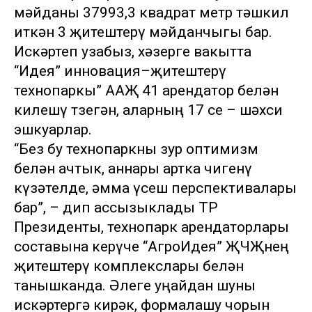
мәйданы 37993,3 квадрат метр тәшкил
иткән 3 җитештерү мәйданчыгы бар.
Искәртеп узабыз, хәзерге вакытта
“Идея” инновация–җитештерү
технопаркы” ААҖ 41 арендатор белән
килешү төзегән, аларның 17 се – шәхси
эшкуарлар.
“Без бу технопаркны зур оптимизм
белән ачтык, аннары артка чигенү
күзәтелде, әмма үсеш перспективалары
бар”, – дип ассызыклады ТР
Президенты, технопарк арендаторлары
составына керүче “АгроИдея” ҖЧҖнең
җитештерү комплекслары белән
танышканда. Әлеге уңайдан шуны
искәртергә кирәк, формалашу чорын