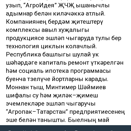
узып, “АгроИдея” ҖЧҖ ышанычлы
адымнар белән киләчәккә атлый.
Компаниянең бердәм җитештерү
комплексы авыл хуҗалыгы
продукциясе эшләп чыгаруда тулы бер
технология циклын колачлый.
Республика башлыгы шулай ук
шәһәрдәге капиталь ремонт үткәрелгән
һәм социаль ипотека программасы
буенча төзелүче йортларны карады.
Моннан тыш, Минтимер Шәймиев
шифалы су һәм җиләк–җимеш
эчемлекләре эшләп чыгаручы
“Агропак–Татарстан” предприятиесенең
эше белән танышты. Быелның май
аенда биредә шифалы су һәм җиләк–