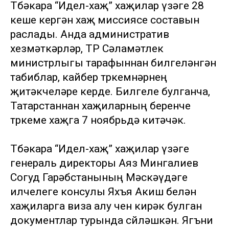
Төбәкара “Идел-хаҗ” хаҗилар үзәге 28
кеше кергән хаҗ миссиясе составын
раслады. Анда административ
хезмәткәрләр, ТР Сәламәтлек
министрлыгы тарафыннан билгеләнгән
табиблар, кайбер төркемнәрнең
җитәкчеләре керде. Билгеле булганча,
Татарстаннан хаҗиларның беренче
төркеме хаҗга 7 ноябрьдә китәчәк.
Төбәкара “Идел-хаҗ” хаҗилар үзәге
генераль директоры Аяз Мингалиев
Согуд Гарәбстанының Мәскәүдәге
илчелеге консулы Яхъя Акиш белән
хаҗиларга виза алу өчен кирәк булган
документлар турында сөйләшкән. Ягъни