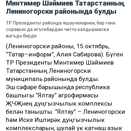
Минтимер Шәймиев Татарстанның
Лениногорски районында булды
ТР Президенты районда яшәүчеләрнең бер генә
соравын да игътибардан читтә калдырмаска
вәгъдә бирде
(Лениногорски районы, 15 октябрь,
“Татар–информ”, Алия Сабирова). Бүген
ТР Президенты Минтимер Шәймиев
Татарстанның Лениногорски
муниципаль районында булды.
Эш сәфәре барышында республика
башлыгы “Ялтау” агрофирмасы
ҖЧҖнең дуңгызчылык комплексы
белән танышты. “Ялтау” – Лениногорски
һәм Иске Иштирәк дуңгызчылык
комплексларын, шулай ук катнаш азык