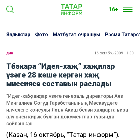
16+
Яңалыклар
Фото
Матбугат очрашуы
Рәсми Татарс
дин
16 октябрь 2009 11:30
Төбәкара “Идел-хаҗ” хаҗилар
үзәге 28 кеше кергән хаҗ
миссиясе составын раслады
“Идел-хаҗ” хаҗилар үзәге генераль директоры Аяз
Мингалиев Согуд Гарәбстанының Мәскәүдәге
илчелеге консулы Яхъя Акиш белән хаҗиларга виза
алу өчен кирәк булган документлар турында
сөйләшкән
(Казан, 16 октябрь, “Татар-информ”).