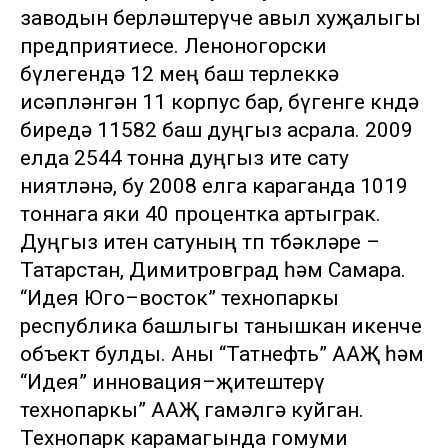
заводын берләштерүче авыл хуҗалыгы
предприятиесе. Леноногорски
бүлегендә 12 мең баш терлеккә
исәпләнгән 11 корпус бар, бүгенге көндә
биредә 11582 баш дуңгыз асрала. 2009
елда 2544 тонна дуңгыз ите сату
ниятләнә, бу 2008 елга караганда 1019
тоннага яки 40 процентка артыграк.
Дуңгыз итен сатуның төп төбәкләре –
Татарстан, Димитровград һәм Самара.
“Идея Юго–восток” технопаркы
республика башлыгы танышкан икенче
объект булды. Аны “Татнефть” ААҖ һәм
“Идея” инновация–җитештерү
технопаркы” ААҖ гамәлгә куйган.
Технопарк карамагында гомуми