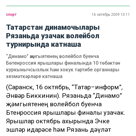
спорт
16 октябрь 2009 10:11
Татарстан динамочылары
Рязаньда узачак волейбол
турнирында катнаша
“Динамо” җәмгыятенең волейбол буенча
Бөтенроссия ярышлары финалында 10 төбәктән
куркынычсызлык һәм хокук тәртибе органнары
хезмәткәрләре катнаша
(Саранск, 16 октябрь, “Татар–информ”,
Әнвәр Биккинин). Рязаньда “Динамо”
җәмгыятенең волейбол буенча
Бөтенроссия ярышлары финалы узачак.
Ярышлар октябрь ахырында Эчке
эшләр идарәсе һәм Рязань дәүләт