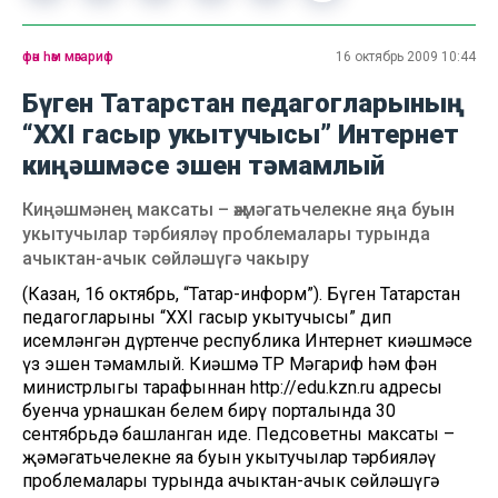
фән һәм мәгариф
16 октябрь 2009 10:44
Бүген Татарстан педагогларының
“XXI гасыр укытучысы” Интернет
киңәшмәсе эшен тәмамлый
Киңәшмәнең максаты – җәмәгатьчелекне яңа буын
укытучылар тәрбияләү проблемалары турында
ачыктан-ачык сөйләшүгә чакыру
(Казан, 16 октябрь, “Татар-информ”). Бүген Татарстан
педагогларының “XXI гасыр укытучысы” дип
исемләнгән дүртенче республика Интернет киңәшмәсе
үз эшен тәмамлый. Киңәшмә ТР Мәгариф һәм фән
министрлыгы тарафыннан http://edu.kzn.ru адресы
буенча урнашкан белем бирү порталында 30
сентябрьдә башланган иде. Педсоветның максаты –
җәмәгатьчелекне яңа буын укытучылар тәрбияләү
проблемалары турында ачыктан-ачык сөйләшүгә