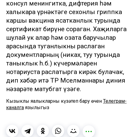
консул менингитка, дифтерия һәм
халыкара үрнәктәге сехонлы гриппка
каршы вакцина ясатканлык турында
сертификат бирүне сораган. Хаҗиларга
шулай ук алар һәм озата баручылар
арасында туганлыкны раслаган
документларның (никах, туу турында
таныклык һ.б.) күчермәләрен
нотариуста раслатырга кирәк булачак,
дип хәбәр итә ТР Мөселманнары диния
нәзарәте матубгат үзәге.
Кызыклы яңалыкларны күзәтеп бару өчен
Телеграм-
каналга
язылыгыз