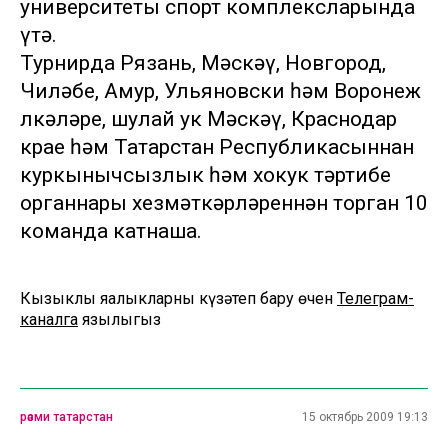
университеты спорт комплексларында
үтә.
Турнирда Рязань, Мәскәү, Новгород,
Чиләбе, Амур, Ульяновски һәм Воронеж
өлкәләре, шулай ук Мәскәү, Краснодар
крае һәм Татарстан Республикасыннан
куркынычсызлык һәм хокук тәртибе
органнары хезмәткәрләреннән торган 10
команда катнаша.
Кызыклы яңалыкларны күзәтеп бару өчен
Телеграм-
каналга
язылыгыз
рәсми татарстан
15 октябрь 2009 19:13