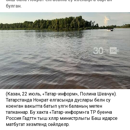
булган.
(Казан, 22 июль, «Татар-информ», Полина Шевчук).
Татарстанда Нократ елгасында дуслары белән су
коенган вакытта батып үлгән баланың мәетен
тапканнар. Бу хакта «Татар-информ»га ТР буенча
Россия Гадәттән тыш хәлләр министрлыгы Баш идарәсе
матбугат хезмәтендә сөйләделәр.