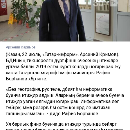
Арсений Каримов
(Казан, 22 июль, «Татар-информ», Арсений Кәримов).
БДИның тикшерелгән дүрт фәннән өчесенең нәтиҗәләре
уртача баллы 2019 елгы күрсәткечләрдән югарырак. Бу
хакта Татарстан мәгариф һәм фән министры Рафис
Борһанов хәбәр итте.
«Без география, рус теле, әдәбият һәм информатика
буенча нәтиҗәләр алдык. Аларның беренче өчесе буенча
нәтиҗәләр узган елгыдан югарырак. Информатика әлегә
түбәнрәк, әмма резерв һәм өстәмә көннәрдә әле имтихан
тапшырылмаган», - диде Рафис Борһанов.
Ул барлык фәннәр буенча да нәтиҗәләр турында сөйләргә