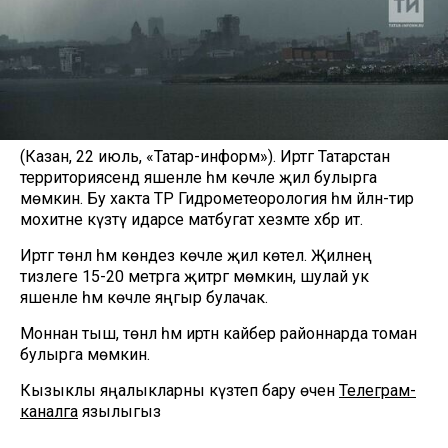
(Казан, 22 июль, «Татар-информ»). Иртәгә Татарстан
территориясендә яшенле һәм көчле җил булырга
мөмкин. Бу хакта ТР Гидрометеорология һәм әйләнә-тирә
мохитне күзәтү идарәсе матбугат хезмәте хәбәр итә.
Иртәгә төнлә һәм көндез көчле җил көтелә. Җилнең
тизлеге 15-20 метрга җитәргә мөмкин, шулай ук
яшенле һәм көчле яңгыр булачак.
Моннан тыш, төнлә һәм иртән кайбер районнарда томан
булырга мөмкин.
Кызыклы яңалыкларны күзәтеп бару өчен
Телеграм-
каналга
язылыгыз