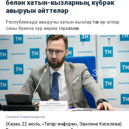
белән хатын-кызларның күбрәк
авыруын әйттеләр
Республикада авыручы хатын-кызлар һәм ир-атлар
саны буенча зур аерма теркәлмәгән.
Салават Камалетдинов
(Казан, 22 июль, «Татар-информ», Эвелина Киселева).