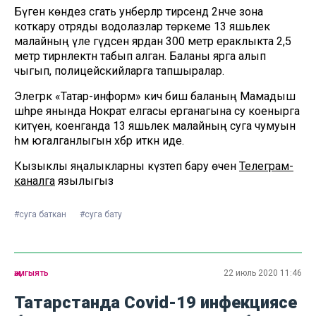
Бүген көндез сәгать унберләр тирәсендә 2нче зона
коткару отряды водолазлар төркеме 13 яшьлек
малайның үле гәүдәсен ярдан 300 метр ераклыкта 2,5
метр тирәнлектән табып алган. Баланы ярга алып
чыгып, полицейскийларга тапшыралар.
Элегрәк «Татар-информ» кичә биш баланың Мамадыш
шәһәре янында Нократ елгасы ерганагына су коенырга
китүен, коенганда 13 яшьлек малайның суга чумуын
һәм югалганлыгын хәбәр иткән иде.
Кызыклы яңалыкларны күзәтеп бару өчен
Телеграм-
каналга
язылыгыз
#суга баткан
#суга бату
җәмгыять
22 июль 2020 11:46
Татарстанда Covid-19 инфекциясе