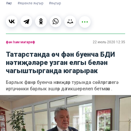
#җил
#яшенле яңгыр
#яңгыр
фән һәм мәгариф
22 июль 2020 12:35
Татарстанда өч фән буенча БДИ
нәтиҗәләре узган елгы белән
чагыштырганда югарырак
Барлык фәннәр буенча нәтиҗәләр турында сөйләргә әлегә
иртә, чөнки барлык эшләр дә тикшерелеп бетмәгән .