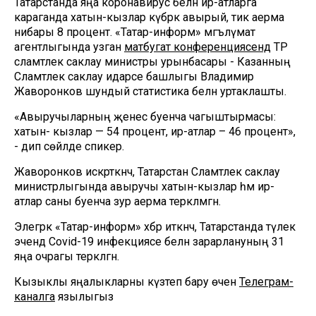
Татарстанда яңа коронавирус белән ир-атларга
караганда хатын-кызлар күбрәк авырый, тик аерма
нибары 8 процент. «Татар-информ» мәгълүмат
агентлыгында узган
матбугат конференциясендә
ТР
сәламәтлек саклау министры урынбасары - Казанның
Сәламәтлек саклау идарәсе башлыгы Владимир
Жаворонков шундый статистика белән уртаклашты.
«Авыручыларның җенес буенча чагыштырмасы:
хатын- кызлар — 54 процент, ир-атлар – 46 процент»,
- дип сөйләде спикер.
Жаворонков искәрткәнчә, Татарстан Сәламәтлек саклау
министрлыгында авыручы хатын-кызлар һәм ир-
атлар саны буенча зур аерма теркәлмәгән.
Элегрәк «Татар-информ» хәбәр иткәнчә, Татарстанда тәүлек
эчендә Covid-19 инфекциясе белән зарарлануның 31
яңа очрагы теркәлгән.
Кызыклы яңалыкларны күзәтеп бару өчен
Телеграм-
каналга
язылыгыз