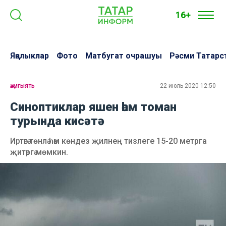
16+
Яңалыклар
Фото
Матбугат очрашуы
Рәсми Татарс
җәмгыять
22 июль 2020 12:50
Синоптиклар яшен һәм томан
турында кисәтә
Иртәгә төнлә һәм көндез җилнең тизлеге 15-20 метрга
җитәргә мөмкин.