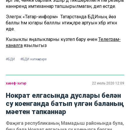
иртә әле, чөнки барлык эшләр дә тикшерелмәгән һәм резерв
көннәрендә имтиханнар тапшырылмаган, дип өстәде.
Элегрәк «Татар-информ» Татарстанда БДИның йөз
баллы һәм югары балллы нәтиҗәләре артуын хәбәр иткән
иде.
Кызыклы яңалыкларны күзәтеп бару өчен
Телеграм-
каналга
язылыгыз
#БДИ
#БДИ нәтиҗәләре
хәвеф-хәтәр
22 июль 2020 12:09
Нократ елгасында дуслары белән
су коенганда батып үлгән баланың
мәетен тапканнар
Фаҗига республиканың Мамадыш районында була,
биш бала Нократ елгасына су коенырга барган