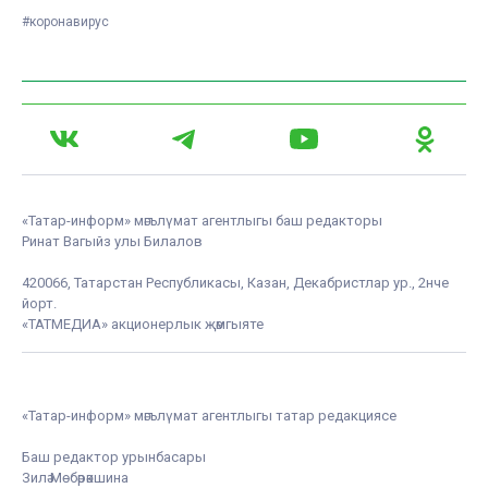
#коронавирус
«Татар-информ» мәгълүмат агентлыгы баш редакторы
Ринат Вагыйз улы Билалов
420066, Татарстан Республикасы, Казан, Декабристлар ур., 2нче
йорт.
«ТАТМЕДИА» акционерлык җәмгыяте
«Татар-информ» мәгълүмат агентлыгы татар редакциясе
Баш редактор урынбасары
Зилә Мөбәрәкшина