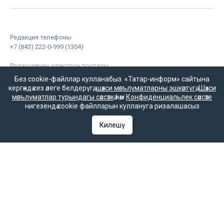
Редакция телефоны
+7 (843) 222-0-999 (1304)
Редакциянең электрон почтасы
infotat@tatar-inform.ru
Без cookie-файллар кулланабыз. «Татар-информ» сайтына
кергәндә сез әлеге белдерүгә,
шәхси мәгълүматларны эшкәртүгә
,
Шәхси
мәгълүматлар турындагы сәясәткә
һәм
Конфиденциальлек сәясәте
нигезендә cookie файлларын куллануга ризалашасыз
Килешү
«Татмедиа» республика матбугат һәм массакүләм
коммуникацияләр агентлыгы ярдәме белән чыгарыла.
16+