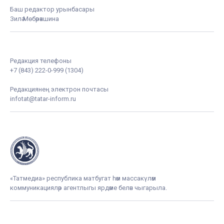
Баш редактор урынбасары
Зилә Мөбәрәкшина
Редакция телефоны
+7 (843) 222-0-999 (1304)
Редакциянең электрон почтасы
infotat@tatar-inform.ru
«Татмедиа» республика матбугат һәм массакүләм
коммуникацияләр агентлыгы ярдәме белән чыгарыла.