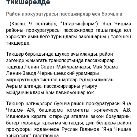
тикшерелде
Район прокуратурасы пассажирлар өчен борчыла
(Казан, 9 сентябрь, “Татар-информ”). Яңа Чишмә
районы прокуратурасы пассажирлар ташыганда юл
хәрәкәте иминлеге турындагы законнарның үтәлешен
тикшерде.
Тикшерү барышында шулар ачыкланды: район
үзәгендә җәмәгать транспортында пассажирлар
ташуда Ленин-Совет-Май урамнары, Май-Урама-
Ленин-Завод-Чернышевский урамнары
маршрутында тиешле шартлар тудырылмаган.
Аерым алганда, пассажирларны утырту
мәйданчыклары һәм павильоннар юк.
Тикшерү нәтиҗәләре буенча район прокуратурасы Яңа
Чишмә АҖ башкарма комитеты җитәкчесе А.В.
Ивановка карата югарыда аталган закон бозуларны
бетерү турында күрсәтмә чыгарды, дип белдерә район
прокуроры ярдәмчесе Руслан Галимов “Яңа Чишмә
хәбәрләре” газетасына.