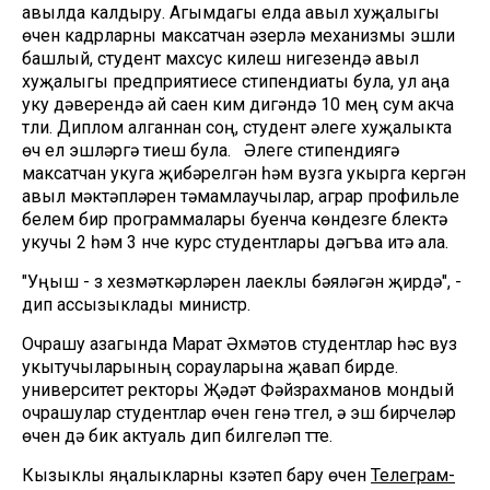
авылда калдыру. Агымдагы елда авыл хуҗалыгы
өчен кадрларны максатчан әзерләү механизмы эшли
башлый, студент махсус килешү нигезендә авыл
хуҗалыгы предприятиесе стипендиаты була, ул аңа
уку дәверендә ай саен ким дигәндә 10 мең сум акча
түли. Диплом алганнан соң, студент әлеге хуҗалыкта
өч ел эшләргә тиеш була. Әлеге стипендиягә
максатчан укуга җибәрелгән һәм вузга укырга кергән
авыл мәктәпләрен тәмамлаучылар, аграр профильле
белем бирү программалары буенча көндезге бүлектә
укучы 2 һәм 3 нче курс студентлары дәгъва итә ала.
"Уңыш - үз хезмәткәрләрен лаеклы бәяләгән җирдә", -
дип ассызыклады министр.
Очрашу азагында Марат Әхмәтов студентлар һәс вуз
укытучыларының сорауларына җавап бирде.
университет ректоры Җәүдәт Фәйзрахманов мондый
очрашулар студентлар өчен генә түгел, ә эш бирүчеләр
өчен дә бик актуаль дип билгеләп үтте.
Кызыклы яңалыкларны күзәтеп бару өчен
Телеграм-