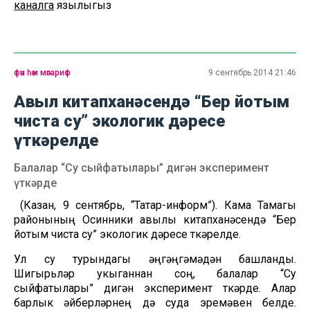
каналга
язылыгыз
фән һәм мәгариф
9 сентябрь 2014 21:46
Авыл китапханәсендә “Бер йотым
чиста су” экологик дәресе
үткәрелде
Балалар “Су сыйфатылары” дигән эксперимент
үткәрде
(Казан, 9 сентябрь, “Татар-информ”). Кама Тамагы
районының Осинники авылы китапханәсендә “Бер
йотым чиста су” экологик дәресе үткәрелде.
Ул су турындагы әңгәңгәмәдән башланды.
Шигырьләр укыганнан соң, балалар “Су
сыйфатылары” дигән эксперимент үткәрде. Алар
барлык әйберләрнең дә суда эремәвен белде.