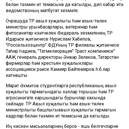
белән тәэмин итү темасына да кагылды, дип хәбәр итә
ведомствоның матбугат хезмәте.
Очрашуда ТР авыл хуҗалыгы һәм азык-төлек
министры урынбасарлары, ветеринар һәм
фитосанитар күзәтчелек Федераль хезмәтенең ТР
Идарәсе җитәкчесе Нурислам Хәбипов,
"Россельхозцентр" ФДУның ТР филиалы җитәкчесе
Таһир Һадиев, "Татмелиорация" Траст компаниясе"
ААҖ генераль директоры Әнвәр Залаков, Татарстан
фермерлар һәм крестьян хуҗалыклары
ассоциациясе рәисе Камияр Байтемиров һ.б.лар
катнашты.
Марат Әхмәтов студентларга республиканың авыл
хуҗалыгы тармагындагы хәлләр торышы һәм ТР
агросәнәгате каршындагы бурычлар хакында
сөйләде. ТР Авыл хуҗалыгы һәм азык-төлек
министрлыгы башлыгы
авыл хуҗалыгы тармагын
кадрлар белән тәэмин итү темасына да кагылды.
Иң кискен мәсьәләләрнең берсе - яшь белгечләрне