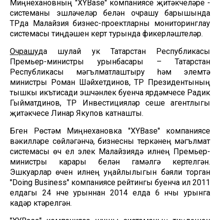
Миңнехановның "XYBase" компаниясе җитәкчеләре -
системаны эшләүчеләр белән очрашу барышында
ТРда Малайзия бизнес-проектларны мониторинглау
системасы тиңдәшен кертү турында фикерләштеләр.
Очрашу
да шулай ук Татарстан Республикасы
Премьер-министры урынбасары – Татарстан
Республикасы мәгълүматлаштыру һәм элемтә
министры Роман Шәйхетдинов, ТР Президентының
тышкы икътисади эшчәнлек буенча ярдәмчесе Радик
Гыйматдинов, ТР Инвестицияләр үсеше агентлыгы
җитәкчесе Линар Якупов катнашты.
Бүген Рөстәм Миңнехановка "XYBase" компаниясе
вәкилләре сөйләгәнчә, бизнесны теркәүнең мәгълүмат
системасы өч ел элек Малайзиядә илнең Премьер-
министры карары белән гамәлгә кертелгән.
Эшкуарлар өчен илнең уңайлылыгын бәяли торган
"Doing Business" компаниясе рейтингы буенча ил 2011
елдагы 24 нче урыннан 2014 елда 6 нчы урынга
кадәр күтәрелгән.