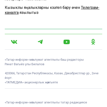
Кызыклы яңалыкларны күзәтеп бару өчен
Телеграм-
каналга
язылыгыз
«Татар-информ» мәгълүмат агентлыгы баш редакторы
Ринат Вагыйз улы Билалов
420066, Татарстан Республикасы, Казан, Декабристлар ур., 2нче
йорт.
«ТАТМЕДИА» акционерлык җәмгыяте
«Татар-информ» мәгълүмат агентлыгы татар редакциясе