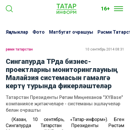
16+
Яңалыклар
Фото
Матбугат очрашуы
Рәсми Татарс
рәсми татарстан
10 сентябрь 2014 08:31
Сингапурда ТРда бизнес-
проектларны мониторинглауның
Малайзия системасын гамәлгә
кертү турында фикерләштеләр
Татарстан Президенты Рөстәм Миңнеханов "XYBase"
компаниясе җитәкчеләре - системаны эшләүчеләр
белән очрашты
(Казан, 10 сентябрь, «Татар-информ»). Бүген
Сингапурда Татарстан Президенты Рөстәм