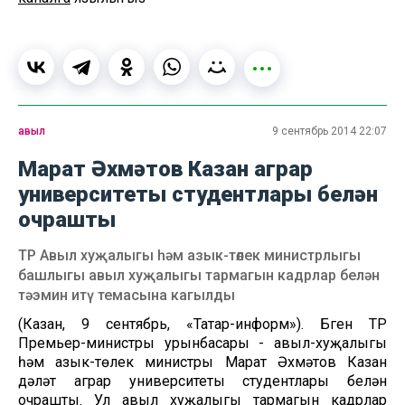
авыл
9 сентябрь 2014 22:07
Марат Әхмәтов Казан аграр
университеты студентлары белән
очрашты
ТР Авыл хуҗалыгы һәм азык-төлек министрлыгы
башлыгы авыл хуҗалыгы тармагын кадрлар белән
тәэмин итү темасына кагылды
(Казан, 9 сентябрь, «Татар-информ»). Бүген ТР
Премьер-министры урынбасары - авыл-хуҗалыгы
һәм азык-төлек министры Марат Әхмәтов Казан
дәүләт аграр университеты студентлары белән
очрашты. Ул авыл хуҗалыгы тармагын кадрлар