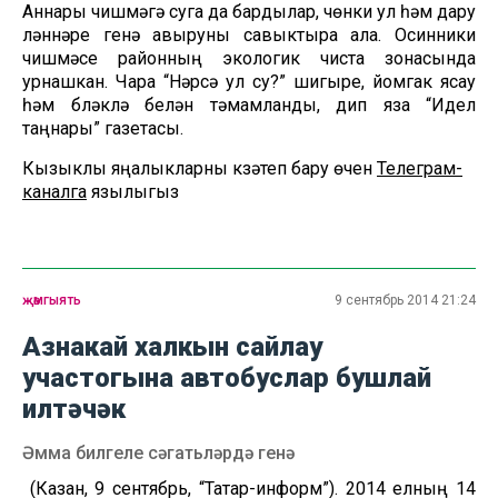
Аннары чишмәгә суга да бардылар, чөнки ул һәм дару
үләннәре генә авыруны савыктыра ала. Осинники
чишмәсе районның экологик чиста зонасында
урнашкан. Чара “Нәрсә ул су?” шигыре, йомгак ясау
һәм бүләкләү белән тәмамланды, дип яза “Идел
таңнары” газетасы.
Кызыклы яңалыкларны күзәтеп бару өчен
Телеграм-
каналга
язылыгыз
җәмгыять
9 сентябрь 2014 21:24
Азнакай халкын сайлау
участогына автобуслар бушлай
илтәчәк
Әмма билгеле сәгатьләрдә генә
(Казан, 9 сентябрь, “Татар-информ”). 2014 елның 14