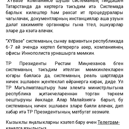
"XYBase" компаниясе шушы системаның тиңдәшен
Татарстанда да кертергә тәкъдим итә. Системада
барлык килештерү һәм рөхсәт итү процедуралары
чагылачак, документларның инстанцияләр аша узуын
дәүләт хакимияте органнары гына түгел, эшкуарлар
үзләре дә күзәтә алачак.
"XYBase" системаның сынау вариантын республикада
6-7 ай эчендә кертеп бетерергә әзер, компаниянең
офисы Иннополиста урнашырга мөмкин.
ТР Президенты Рөстәм Миңнеханов бүген
системаның тәкъдим ителгән мөмкинлекләрен
югары бәяләсә дә, системаның реаль шартларда
ничек эшләвен җентекләп өйрәнергә кирәк, диде. Ул
ТР Мәгълүматлаштыру һәм элемтә министрлыгына
республика җитәкчеләреннән торган төркем
оештыруны йөкләде. Алар Малайзиягә барып, бу
системаның ничек эшләвен үзләре бәяли алачак, дип
хәбәр итә ТР Президентының матбугат хезмәте.
Кызыклы яңалыкларны күзәтеп бару өчен
Телеграм-
каналга
язылыгыз