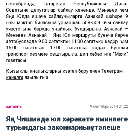
сентябрендә, Татарстан Республикасы Дәүләт
Советына депутатлар сайлау көнендә, Мәнәвез һәм
Яңа Юлда яшәүче сайлаучыларга Азнакай шәһәре 9
нчы мәктәп бинасына урнашкан 508-509 нчы сайлау
участогына баруда уңайлык булдырыла. Азнакай –
Мәнәвез, Азнакай – Яңа Юл маршруты буенча йөрүче
автобусларда 9.00 сәгатьтән 11.00 сәгатькә кадәр һәм
15.00 сәгатьтән 17.00 сәгатькә кадәр бушлай
транспорт хезмәте оештырыла, дип хәбәр итә “Маяк”
газетасы.
Кызыклы яңалыкларны күзәтеп бару өчен
Телеграм-
каналга
язылыгыз
җәмгыять
9 сентябрь 2014 21:22
Яңа Чишмәдә юл хәрәкәте иминлеге
турындагы законнарның үтәлеше