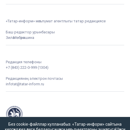
«Татар-информ» мәгълүмат агентлыгы татар редакциясе
Баш редактор урынбасары
Зилә Мөбәрәкшина
Редакция телефоны
+7 (843) 222-0-999 (1304)
Редакциянең электрон почтасы
infotat@tatar-inform.ru
Без cookie-файллар кулланабыз. «Татар-информ» сайтына
кергәндә сез әлеге белдерүгә,
шәхси мәгълүматларны эшкәртүгә
,
Шәхси