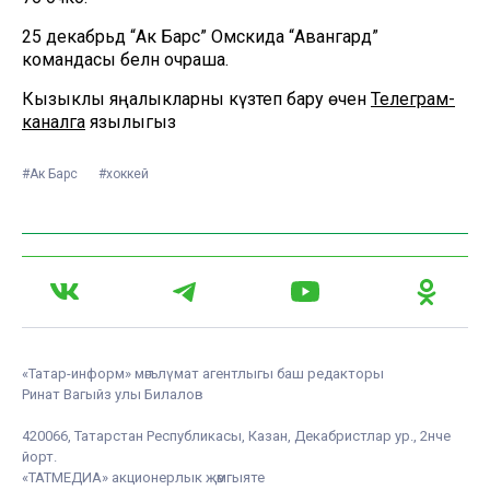
25 декабрьдә “Ак Барс” Омскида “Авангард”
командасы белән очраша.
Кызыклы яңалыкларны күзәтеп бару өчен
Телеграм-
каналга
язылыгыз
#Ак Барс
#хоккей
«Татар-информ» мәгълүмат агентлыгы баш редакторы
Ринат Вагыйз улы Билалов
420066, Татарстан Республикасы, Казан, Декабристлар ур., 2нче
йорт.
«ТАТМЕДИА» акционерлык җәмгыяте