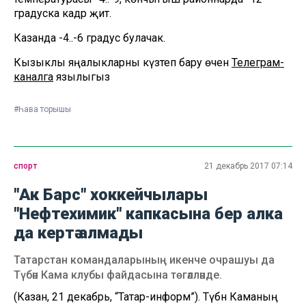
градуска кадәр җитә.
Казанда -4..-6 градус булачак.
Кызыклы яңалыкларны күзәтеп бару өчен
Телеграм-
каналга
язылыгыз
#Һава торышы
спорт
21 декабрь 2017 07:14
"Ак Барс" хоккейчылары
"Нефтехимик" капкасына бер алка
да кертә алмады
Татарстан командаларының икенче очрашуы да
Түбән Кама клубы файдасына төгәлләнде.
(Казан, 21 декабрь, “Татар-информ”). Түбән Каманың