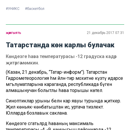
#УНИКС
#баскетбол
җәмгыять
21 декабрь 2017 07:31
Татарстанда көн карлы булачак
Көндезге һава температурасы -12 градуска кадәр
җитәргә мөмкин.
(Казан, 21 декабрь, “Татар-информ”). Татарстан
Гидрометеорология һәм әйләнә-тирә мохитне күзәтү идарәсе
мәгълүматларына караганда, республикада бүген
алмашынучан болытлы һава торышы көтелә.
Синоптиклар урыны белән кар явуы турында җиткерә.
Җил көньяк-көнбатыштан исә, уртача тизлектә.
Юлларда бозлавык саклана.
Көндезге сәгатьләрдә һаваның максималь
температурасы -4..-9, көнчыгыш районнарда -12