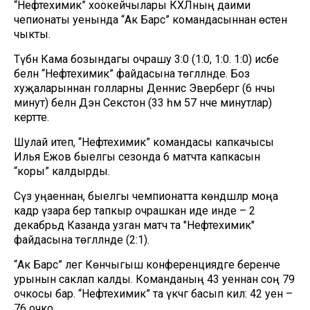
“Нефтехимик” хоокейчылары КХЛның даими
чепионаты уенында “Ак Барс” командасыннан өстен
чыкты.
Түбән Кама бозындагы очрашу 3:0 (1:0, 1:0. 1:0) исәбе
белән “Нефтехимик” файдасына төгәлләнде. Боз
хуҗаларыннан голларны Деннис Эверберг (6 нчы
минут) белән Дэн Секстон (33 һәм 57 нче минутлар)
кертте.
Шулай итеп, “Нефтехимик” командасы капкачысы
Илья Ежов быелгы сезонда 6 матчта капкасын
“коры” калдырды.
Сүз уңаеннан, быелгы чемпионатта көндәшләр моңа
кадәр үзара бер тапкыр очрашкан иде инде – 2
декабрьдә Казанда узган матч та "Нефтехимик"
файдасына төгәлләнде (2:1).
“Ак Барс” әлегә Көнчыгыш конференциядәге беренче
урынын саклап калды. Команданың 43 уеннан соң 79
очкосы бар. “Нефтехимик” та үкчәгә басып килә: 42 уен –
76 очко.