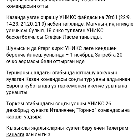
командасын отты.
Казанда узган очрашу УНИКС файдасына 78:61 (22:9,
14:23, 21:20, 21:9) исәбенә төгәлләнде. Матчның иң нәтиҗәле
уенчысы булып, 18 очко туплаган УНИКС
баскетболчысы Стефан Ласме танылды.
Шунысын да әйтергә кирәк: УНИКС әлеге көндәшенә
беренче әйләнеш уенында – 1 ноябрьдә Загребта 20
очко аермасы белән оттырган иде.
Турнирның алдагы этабында катнашу хокукын
яулаган Казан командасы соңгы тур уены алдыннан
Европа кубогында үз төркеменең икенче урынына
урнашты.
Төркем этабындагы соңгы уенны УНИКС 26
декабрьдә кунакта Италиянең “Торино” командасына
каршы уздыра.
Кызыклы яңалыкларны күзәтеп бару өчен
Телеграм-
каналга
язылыгыз