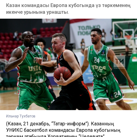
Казан командасы Европа кубогында үз төркеменең
икенче урынына урнашты.
Ильнар Тухбатов
(Казан, 21 декабрь, “Татар-информ”). Казанның
УНИКС баскетбол командасы Европа кубогының
төркем этабында Хорватиянең “Цедевита”