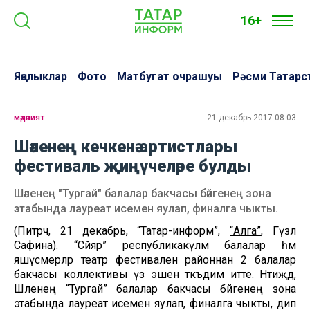
16+
Яңалыклар
Фото
Матбугат очрашуы
Рәсми Татарс
мәдәният
21 декабрь 2017 08:03
Шәленең кечкенә артистлары
фестиваль җиңүчеләре булды
Шәленең "Тургай" балалар бакчасы бәйгенең зона
этабында лауреат исемен яулап, финалга чыкты.
(Питрәч, 21 декабрь, “Татар-информ”,
“Алга”
, Гүзәл
Сафина). “Сәйяр” республикакүләм балалар һәм
яшүсмерләр театр фестиваленә районнан 2 балалар
бакчасы коллективы үз эшен тәкъдим итте. Нәтиҗәдә,
Шәленең “Тургай” балалар бакчасы бәйгенең зона
этабында лауреат исемен яулап, финалга чыкты, дип