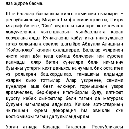
яза җирле басма.
Шәле балалар бакчасына килгән комиссия әгъзалары –
республиканың Мәгариф һәм фән министрлыгы, Питрәч
мәгариф бүлеге, “Сәхнә” журналы вәкилләре әлеге кечкенә
җиңүчеләрнең чыгышларын чынбарлыкта карап
хозурлана алды. Кунакларны кабул иткән нәни хуҗалар
татар халкының сөекле шагыйре Абдулла Алишның
“Койрыклар” әкиятен сәхнәләштерде. Балалар үзләренең
чиста итеп әдәби телдә сөйләшә белүләрен генә күрсәтеп
калмады, алар бөтен күңелләре белән ничәмә-ничә
буынны үстергән әкият дөньясына чумып, бик оста итеп
үз рольләрен башкардылар, тамашачы алдында
үзләрен кыю тоттылар. Алар үзләренең самими
күңелләре аша безгә, өлкәннәргә, тормышның үзара
ярдәмчеллек, бер-береңә игътибарлы булу, илтифат
күрсәтү кебек сыйфатлар белән тагын да матуррак
булуын чагылдыра алдылар. Кечкенә артистларның
чыгышын күркәм декорация һәм зәвыклы сәхнә
костюмнары тагын да тулыландырды.
Узган атнада Казанда Татарстан Республикасы