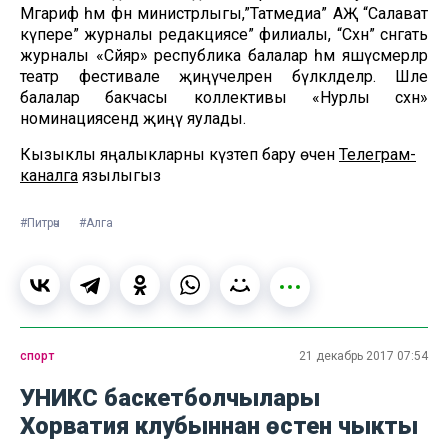
Мәгариф һәм фән министрлыгы,”Татмедиа” АҖ “Салават
күпере” журналы редакциясе” филиалы, “Сәхнә” сәнгать
журналы «Сәйяр» республика балалар һәм яшүсмерләр
театр фестивале җиңүчеләрен бүләкләделәр. Шәле
балалар бакчасы коллективы «Нурлы сәхнә»
номинациясендә җиңү яулады.
Кызыклы яңалыкларны күзәтеп бару өчен
Телеграм-
каналга
язылыгыз
#Питрәч
#Алга
спорт
21 декабрь 2017 07:54
УНИКС баскетболчылары
Хорватия клубыннан өстен чыкты