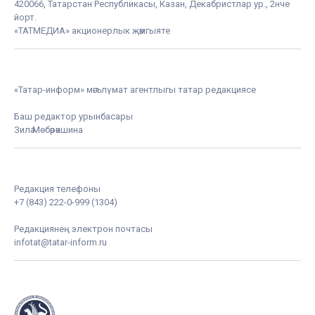
420066, Татарстан Республикасы, Казан, Декабристлар ур., 2нче
йорт.
«ТАТМЕДИА» акционерлык җәмгыяте
«Татар-информ» мәгълүмат агентлыгы татар редакциясе
Баш редактор урынбасары
Зилә Мөбәрәкшина
Редакция телефоны
+7 (843) 222-0-999 (1304)
Редакциянең электрон почтасы
infotat@tatar-inform.ru