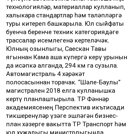
технологияләр, материаллар кулланып,
халыкара стандартлар һәм таләпләргә
туры китереп башкарыла. Юл сыйфаты
буенча беренче техник категориядәге
трассалар исемлегенә кертеләчәк.
Юлның озынлыгы, Саескан Тавы
ягыннан Кама аша күпергә керү урынын
да исәпкә алганда, 294 км га сузыла.
Автомагистраль 4 хәрәкәт
полосасыннан торачак. “Шәле-Баулы”
магистрален 2018 елга кулланышка
кертү планлаштырыла. ТР Фәннәр
академиясенең Перспектив икътисади
тикшеренүләр үзәге эшләгән бизнес-
план хәзерге вакытта ТР Транспорт һәм
юл хуҗалыгы министрлыгында