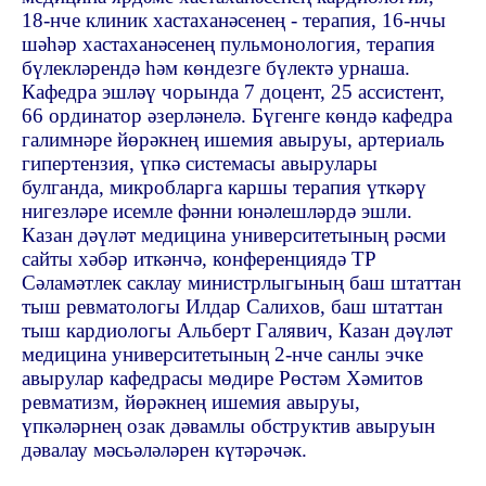
18-нче клиник хастаханәсенең - терапия, 16-нчы
шәһәр хастаханәсенең пульмонология, терапия
бүлекләрендә һәм көндезге бүлектә урнаша.
Кафедра эшләү чорында 7 доцент, 25 ассистент,
66 ординатор әзерләнелә. Бүгенге көндә кафедра
галимнәре йөрәкнең ишемия авыруы, артериаль
гипертензия, үпкә системасы авырулары
булганда, микробларга каршы терапия үткәрү
нигезләре исемле фәнни юнәлешләрдә эшли.
Казан дәүләт медицина университетының рәсми
сайты хәбәр иткәнчә, конференциядә ТР
Сәламәтлек саклау министрлыгының баш штаттан
тыш ревматологы Илдар Салихов, баш штаттан
тыш кардиологы Альберт Галявич, Казан дәүләт
медицина университетының 2-нче санлы эчке
авырулар кафедрасы мөдире Рөстәм Хәмитов
ревматизм, йөрәкнең ишемия авыруы,
үпкәләрнең озак дәвамлы обструктив авыруын
дәвалау мәсьәләләрен күтәрәчәк.