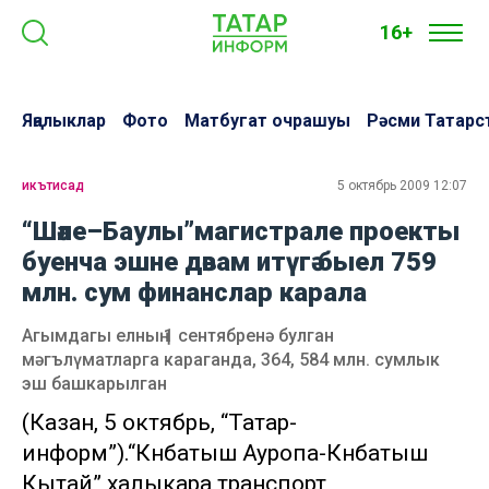
16+
Яңалыклар
Фото
Матбугат очрашуы
Рәсми Татарс
икътисад
5 октябрь 2009 12:07
“Шәле–Баулы”магистрале проекты
буенча эшне дәвам итүгә быел 759
млн. сум финанслар карала
Агымдагы елның 1 сентябренә булган
мәгълүматларга караганда, 364, 584 млн. сумлык
эш башкарылган
(Казан, 5 октябрь, “Татар-
информ”).“Көнбатыш Ауропа-Көнбатыш
Кытай” халыкара транспорт