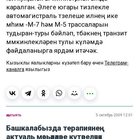
каралган. Әлеге югары тизлекле
автомагистраль төзелеше илнең ике
мөһим -М-7 һәм М-5 трассаларын
тудыран-туры бәйләп, төбәкнең транзит
мөмкинлекләрен тулы күләмдә
файдаланырга ярдәм итәчәк.
Кызыклы яңалыкларны күзәтеп бару өчен
Телеграм-
каналга
язылыгыз
җәмгыять
5 октябрь 2009 12:01
Башкалабызда терапиянең
актуаль мәсьәләләре күтәреләчәк