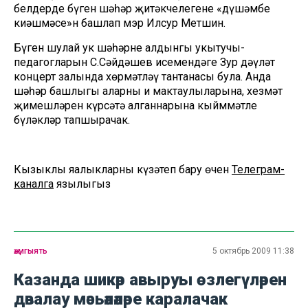
белдерде бүген шәһәр җитәкчелегенең «дүшәмбе
киңәшмәсе»н башлап мэр Илсур Метшин.
Бүген шулай ук шәһәрнең алдынгы укытучы-
педагогларын С.Сәйдәшев исемендәге Зур дәүләт
концерт залында хөрмәтләү тантанасы була. Анда
шәһәр башлыгы аларның иң мактаулыларына, хезмәт
җимешләрен күрсәтә алганнарына кыйммәтле
бүләкләр тапшырачак.
Кызыклы яңалыкларны күзәтеп бару өчен
Телеграм-
каналга
язылыгыз
җәмгыять
5 октябрь 2009 11:38
Казанда шикәр авыруы өзлегүләрен
дәвалау мәсьәләләре каралачак