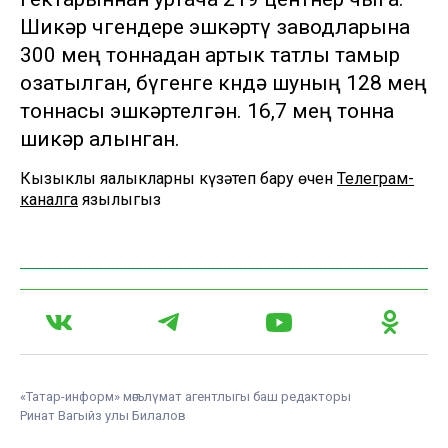
Шикәр чөгендере эшкәртү заводларына
300 мең тоннадан артык татлы тамыр
озатылган, бүгенге көндә шуның 128 мең
тоннасы эшкәртелгән. 16,7 мең тонна
шикәр алынган.
Кызыклы яңалыкларны күзәтеп бару өчен
Телеграм-
каналга
язылыгыз
«Татар-информ» мәгълүмат агентлыгы баш редакторы
Ринат Вагыйз улы Билалов