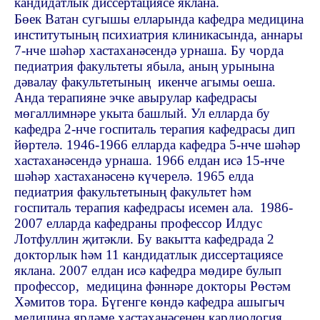
кандидатлык диссертациясе яклана.
Бөек Ватан сугышы елларында кафедра медицина
институтының психиатрия клиникасында, аннары
7-нче шәһәр хастаханәсендә урнаша. Бу чорда
педиатрия факультеты ябыла, аның урынына
дәвалау факультетының
икенче агымы оеша.
Анда терапияне эчке авырулар кафедрасы
мөгаллимнәре укыта башлый. Ул елларда бу
кафедра 2-нче госпиталь терапия кафедрасы дип
йөртелә. 1946-1966 елларда кафедра 5-нче шәһәр
хастаханәсендә урнаша. 1966 елдан исә 15-нче
шәһәр хастаханәсенә күчерелә. 1965 елда
педиатрия факультетының факультет һәм
госпиталь терапия кафедрасы исемен ала.
1986-
2007 елларда
кафедраны профессор Илдус
Лотфуллин җитәкли. Бу вакытта кафедрада 2
докторлык һәм 11 кандидатлык диссертациясе
яклана. 2007 елдан исә кафедра мөдире булып
профессор,
медицина фәннәре докторы Рөстәм
Хәмитов тора. Бүгенге көндә кафедра ашыгыч
медицина ярдәме хастаханәсенең кардиология,