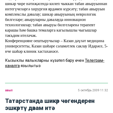
шикәр чире нәтиҗәсендә килеп чыккан табан авыруыннан
интегүчеләргә хирургия ярдәмен күрсәтү; табан авыруын
комплекслы дәвалау; шикәр авыруының неврологик
билгеләре; авыруларны дәвалауда инновацион
технологияләр; табан авыруы билгеләренә терапевт
карашы һәм башка темаларга кагылышлы чыгышлар
тәкъдим ителәчәк.
Конференцияне оештыручылар – Казан дәүләт медицина
университеты, Казан шәһәре сәламәтлек саклау Идарәсе, 5-
нче шәһәр клиник хастаханәсе.
Кызыклы яңалыкларны күзәтеп бару өчен
Телеграм-
каналга
язылыгыз
авыл
5 октябрь 2009 11:32
Татарстанда шикәр чөгендерен
эшкәртү дәвам итә