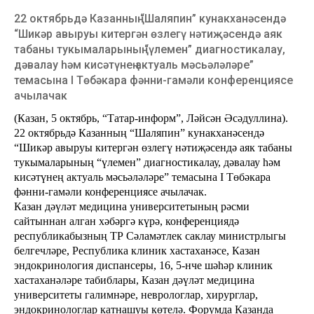
22 октябрьдә Казанның “Шаляпин” кунакханәсендә
“Шикәр авыруы китергән өзлегү нәтиҗәсендә аяк
табаны тукымаларының “үлемен” диагностикалау,
дәвалау һәм кисәтүнең актуаль мәсьәләләре”
темасына I Төбәкара фәнни-гамәли конференциясе
ачылачак
(Казан, 5 октябрь, “Татар-информ”, Ләйсән Әсәдуллина).
22 октябрьдә Казанның “Шаляпин” кунакханәсендә
“Шикәр авыруы китергән өзлегү нәтиҗәсендә аяк табаны
тукымаларының “үлемен” диагностикалау, дәвалау һәм
кисәтүнең актуаль мәсьәләләре” темасына I Төбәкара
фәнни-гамәли конференциясе ачылачак.
Казан дәүләт медицина университетының рәсми
сайтыннан алган хәбәргә күрә, конференциядә
республикабызның ТР Сәламәтлек саклау министрлыгы
белгечләре, Республика клиник хастаханәсе, Казан
эндокринология диспансеры, 16, 5-нче шәһәр клиник
хастаханәләре табиблары, Казан дәүләт медицина
университеты галимнәре, неврологлар, хирурглар,
эндокринологлар катнашуы көтелә. Форумда Казанда