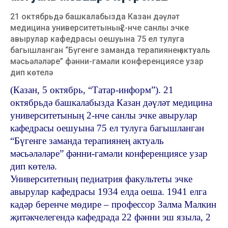
21 октябрьдә башкалабызда Казан дәүләт
медицина университетының 2-нче санлы эчке
авырулар кафедрасы оешуына 75 ел тулуга
багышланган “Бүгенге заманда терапиянең актуаль
мәсьәләләре” фәнни-гамәли конференциясе узар
дип көтелә
(Казан, 5 октябрь, “Татар-информ”). 21
октябрьдә башкалабызда Казан дәүләт медицина
университетының 2-нче санлы эчке авырулар
кафедрасы оешуына 75 ел тулуга багышланган
“Бүгенге заманда терапиянең актуаль
мәсьәләләре” фәнни-гамәли конференциясе узар
дип көтелә.
Университетның педиатрия факультеты эчке
авырулар кафедрасы 1934 елда оеша. 1941 елга
кадәр беренче мөдире – профессор Залма Малкин
җитәкчелегендә кафедрада 22 фәнни эш языла, 2