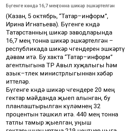
Бүгенге көндә 16,7 мең тонна шикәр эшкәртелгән
(Казан, 5 октябрь, “Татар–информ”,
Ирина Игнатьева). Бүгенге көндә
Татарстанның шикәр заводларында
16,7 мең тонна шикәр эшкәртелгән –
республикада шикәр чөгендерен эшкәртү
дәвам итә. Бу хакта “Татар–информ”
агентлыгына ТР Авыл хуҗалыгы һәм
азык–төлек министрлыгыннан хәбәр
иттеләр.
Бүгенге көндә шикәр чөгендере 20 мең
гектар мәйданда җыеп алынган, бу
планлаштырылган күләмнең 32
процентын тәшкил итә. 440 мең тонна
татлы тамыр җыелган, уңыш
гектарыннан уртача 219 центнер чыга.