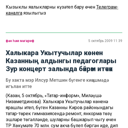
Кызыклы яңалыкларны күзәтеп бару өчен
Телеграм-
каналга
язылыгыз
фән һәм мәгариф
5 октябрь 2009 11:39
Халыкара Укытучылар көнен
Казанның алдынгы педагоглары
Зур концерт залында бәйрәм итәчәк
Бу хакта мэр Илсур Метшин бүгенге киңәшмәдә
игълан итте
(Казан, 5 октябрь, «Татар-информ», Миләүшә
Низаметдинова). Халыкара Укытучылар көненә
ярашлы итеп, бүген Казанның Киров районындагы
татар-төрек гимназиясендә ремонт, янкорма төзү
эшләре төгәлләнде, шуларны башкарып чыгу өчен
ТР Хөкүмәте 70 млн. сум акча бүлеп биргән иде, дип