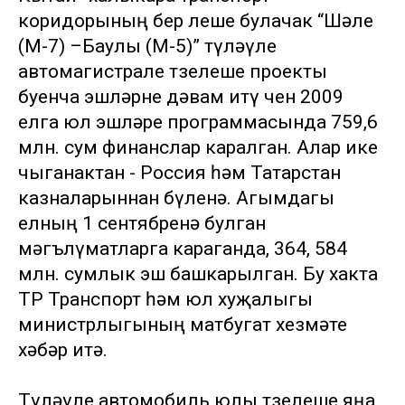
коридорының бер өлеше булачак “Шәле
(М-7) –Баулы (М-5)” түләүле
автомагистрале төзелеше проекты
буенча эшләрне дәвам итү өчен 2009
елга юл эшләре программасында 759,6
млн. сум финанслар каралган. Алар ике
чыганактан - Россия һәм Татарстан
казналарыннан бүленә. Агымдагы
елның 1 сентябренә булган
мәгълүматларга караганда, 364, 584
млн. сумлык эш башкарылган. Бу хакта
ТР Транспорт һәм юл хуҗалыгы
министрлыгының матбугат хезмәте
хәбәр итә.
Түләүле автомобиль юлы төзелеше яңа