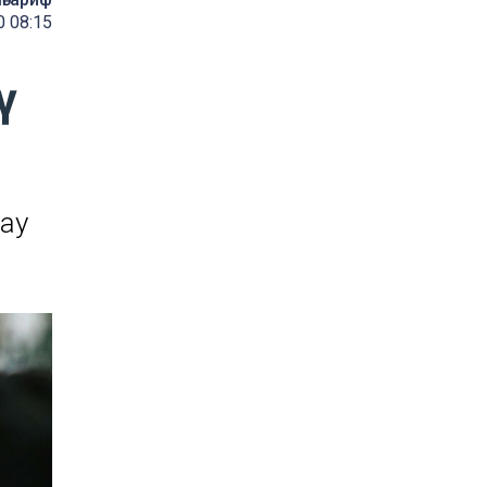
 08:15
ү
ау