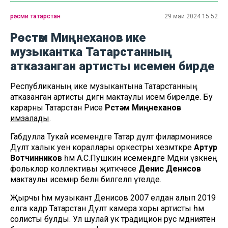
рәсми татарстан
29 май 2024 15:52
Рөстәм Миңнеханов ике
музыкантка Татарстанның
атказанган артисты исемен бирде
Республиканың ике музыкантына Татарстанның
атказанган артисты дигән мактаулы исем бирелде. Бу
карарны Татарстан Рәисе
Рөстәм Миңнеханов
имзалады
.
Габдулла Тукай исемендәге Татар дәүләт филармониясе
Дәүләт халык уен кораллары оркестры хезмәткәре
Артур
Вотчинников
һәм А.С.Пушкин исемендәге Мәдәни үзәкнең
фольклор коллективы җитәкчесе
Денис Денисов
мактаулы исемнәр белән билгеләп үтелде.
Җырчы һәм музыкант Денисов 2007 елдан алып 2019
елга кадәр Татарстан Дәүләт камера хоры артисты һәм
солисты булды. Ул шулай ук традицион рус мәдәниятенә