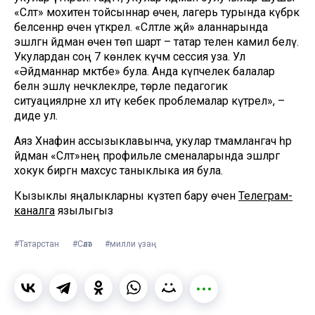
«Сәләт» мохитен тойсыннар өчен, лагерь турында күбрәк
белсеннәр өчен үткәрелә. «Сәләтле җәй» аланнарында
эшләгән әйдәман өчен төп шарт – татар телен камил белү.
Укулардан соң 7 көнлек күчмә сессия уза. Ул
«Әйдәманнар мәктәбе» була. Анда күпчелек балалар
белән эшләү нечкәлекләре, төрле педагогик
ситуацияләрне хәл итү кебек проблемалар күтәрелә», –
диде ул.
Аяз Хәнафин ассызыклавынча, укулар тәмамлангач һәр
әйдәман «Сәләт»нең профильле сменаларында эшләргә
хокук биргән махсус таныклыка ия була.
Кызыклы яңалыкларны күзәтеп бару өчен
Телеграм-
каналга
язылыгыз
#Татарстан
#Сәләт
#милли үзаң