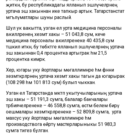
җиткән, бу республикадагы ялланып эшләүчеләрнең
уртача эш хакыннан ике тапкыр артык. Татарстанстат
мәгълүматлары шуны раслый.
Шул ук вакытта, узган ел урта медицина персоналы
вәкилләренең хезмәт хакы – 51 043,8 сум, кече
медицина персоналы вәкилләренеке 40 435,8 сум
тәшкил иткән, бу төбәктәге ялланып эшләүчеләрнең уртача
эш хакыннан 0,4 процентка артыграк һәм 21,5
процентка кимрәк.
Хәер, югары уку йортлары мөгаллимнәре һәм фәнни
хезмәткәрләрнең уртача хезмәт хакы тагын да югарырак
(108 298 һәм 101 813 сум) булып чыккан.
Узган ел Татарстанда мәктәп укытучыларының уртача
эш хакы – 51 191,3 сумга, балалар бакчалары
тәрбиячеләренеке – 46 558,8 сумга, өстәмә белем бирү
оешмалары хезмәткәрләренеке – 52 809,8 сумга, ә урта
махсус уку йортлары мөгаллимнәре һәм
производствога өйрәтү мастерларыныкы 51 983,3
сумга тигез булган.