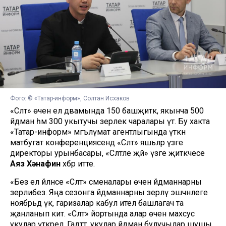
Фото: © «Татар-информ», Солтан Исхаков
«Сәләт» өчен ел дәвамында 150 башҗитәк, якынча 500
әйдәман һәм 300 укытучы әзерлек чаралары үтә. Бу хакта
«Татар-информ» мәгълүмат агентлыгында үткән
матбугат конференциясендә «Сәләт» яшьләр үзәге
директоры урынбасары, «Сәләтле җәй» үзәге җитәкчесе
Аяз Хәнафин
хәбәр итте.
«Без ел әйләнәсе «Сәләт» сменалары өчен әйдәманнарны
әзерлибез. Яңа сезонга әйдәманнарны әзерләү эшчәнлеге
ноябрьдә үк, гаризалар кабул ителә башлагач та
җанланып китә. «Сәләт» йортында алар өчен махсус
укулар үткәрелә. Гадәттә, укулар әйдәман булучылар шушы