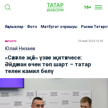
16+
Яңалыклар
Фото
Матбугат очрашуы
Рәсми Татарс
җәмгыять
29 май 2024 16:06
Юлай Низаев
«Сәләтле җәй» үзәге җитәкчесе:
Әйдәман өчен төп шарт – татар
телен камил белү