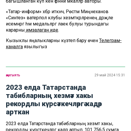
багышланган күп кенә фәнни мәкаләләр авторы.
«Татар-информ» хәбәр иткәнчә, Рөстәм Миңнеханов
«Синтез» ватерпол клубы хезмәткәрләренең дәрәҗәле
исемнәргә һәм медальләргә лаек булуы турындагы
карарны
имзалаган иде
.
Кызыклы яңалыкларны күзәтеп бару өчен
Телеграм-
каналга
язылыгыз
җәмгыять
29 май 2024 15:31
2023 елда Татарстанда
табибларның хезмәт хакы
рекордлы күрсәткечләргә кадәр
арткан
2023 елда Татарстанда табибларның хезмәт хакы,
рекордлы күрсәткечләргә кадәр артып, 101 756,5 сумга