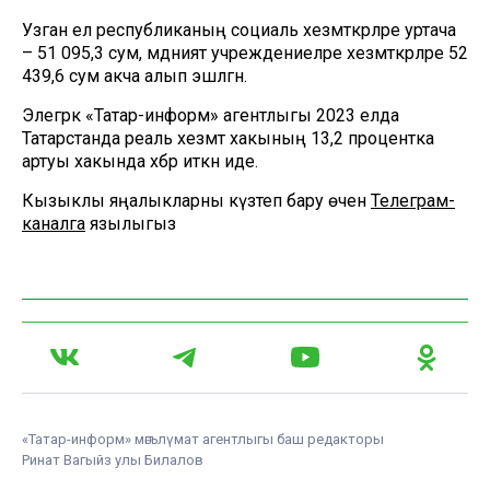
Узган ел республиканың социаль хезмәткәрләре уртача
– 51 095,3 сум, мәдәният учреждениеләре хезмәткәрләре 52
439,6 сум акча алып эшләгән.
Элегрәк «Татар-информ» агентлыгы 2023 елда
Татарстанда реаль хезмәт хакының 13,2 процентка
артуы хакында хәбәр иткән иде.
Кызыклы яңалыкларны күзәтеп бару өчен
Телеграм-
каналга
язылыгыз
«Татар-информ» мәгълүмат агентлыгы баш редакторы
Ринат Вагыйз улы Билалов