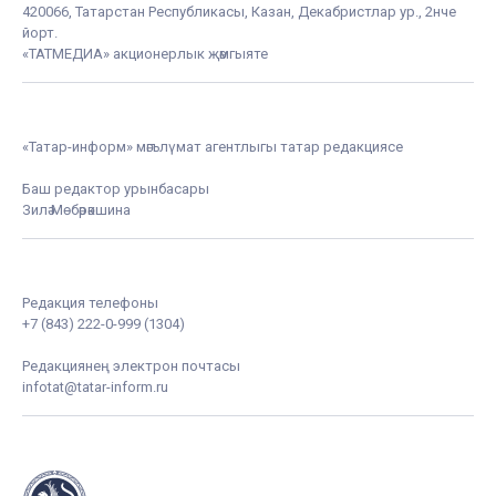
420066, Татарстан Республикасы, Казан, Декабристлар ур., 2нче
йорт.
«ТАТМЕДИА» акционерлык җәмгыяте
«Татар-информ» мәгълүмат агентлыгы татар редакциясе
Баш редактор урынбасары
Зилә Мөбәрәкшина
Редакция телефоны
+7 (843) 222-0-999 (1304)
Редакциянең электрон почтасы
infotat@tatar-inform.ru