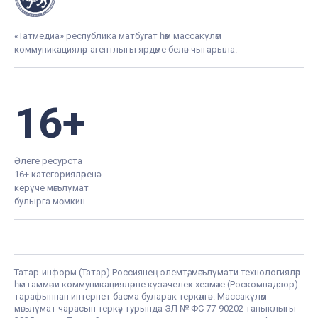
«Татмедиа» республика матбугат һәм массакүләм
коммуникацияләр агентлыгы ярдәме белән чыгарыла.
16+
Әлеге ресурста
16+ категорияләренә
керүче мәгълүмат
булырга мөмкин.
Татар-информ (Татар) Россиянең элемтә, мәгълүмати технологияләр
һәм гаммәви коммуникацияләрне күзәтчелек хезмәте (Роскомнадзор)
тарафыннан интернет басма буларак теркәлгән. Массакүләм
мәгълүмат чарасын теркәү турында ЭЛ № ФС 77-90202 таныклыгы