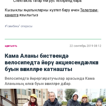
Спектакль татар һәм рус телләрендә бара.
Кызыклы яңалыкларны күзәтеп бару өчен
Телеграм-
каналга
язылыгыз
#"сөембикә" операсы
җәмгыять
22 сентябрь 2019 08:12
Кама Аланы бистәсендә
велосипедта йөрү акциясендә өлкән
буын вәкилләре катнашты
Велосипедта йөрергә яратучылар арасында Кама
Аланының өлкән буын вәкилләре дә бар.