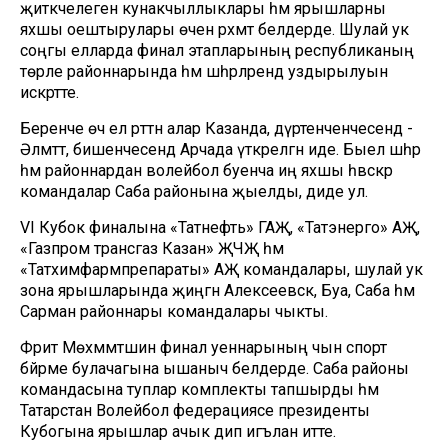
җитәкчелегенә кунакчыллыклары һәм ярышларны
яхшы оештырулары өчен рәхмәт белдерде. Шулай ук
соңгы елларда финал этапларының республиканың
төрле районнарында һәм шәһәрләрендә уздырылуын
искәртте.
Беренче өч ел рәттән алар Казанда, дүртенченчесендә -
Әлмәттә, бишенчесендә Арчада үткәрелгән иде. Быел шәһәр
һәм районнардан волейбол буенча иң яхшы һәвәскәр
командалар Саба районына җыелды, диде ул.
VI Кубок финалына «Татнефть» ГАҖ, «Татэнерго» АҖ,
«Газпром трансгаз Казан» ҖЧҖ һәм
«Татхимфармпрепараты» АҖ командалары, шулай ук
зона ярышларында җиңгән Алексеевск, Буа, Саба һәм
Сарман районнары командалары чыкты.
Фәрит Мөхәммәтшин финал уеннарының чын спорт
бәйрәме булачагына ышаныч белдерде. Саба районы
командасына туплар комплекты тапшырды һәм
Татарстан Волейбол федерациясе президенты
Кубогына ярышлар ачык дип игълан итте.