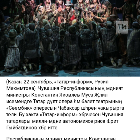
(Казан, 22 сентябрь, «Татар-информ», Рузилә
Мөхәммәтова). Чувашия Республикасының мәдәният
министры Константин Яковлев Муса Җәлил
исемендәге Татар дәүләт опера һәм балет театрының
«Сөембикә» операсын Чабаксар шәһәренә чакырырга
тели. Бу хакта «Татар-информ» хәбәрчесенә Чувашия
татарлары милли-мәдәни автономиясе рәисе Фәрит
Гыйбатдинов хәбәр итте.
Республиканың мәдәният министры Константин