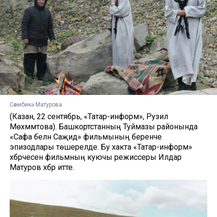
Сөембикә Матурова
(Казан, 22 сентябрь, «Татар-информ», Рузилә
Мөхәммәтова). Башкортстанның Туймазы районында
«Сафа белән Саҗидә» фильмының беренче
эпизодлары төшерелде. Бу хакта «Татар-информ»
хәбәрчесенә фильмның куючы режиссеры Илдар
Матуров хәбәр итте.