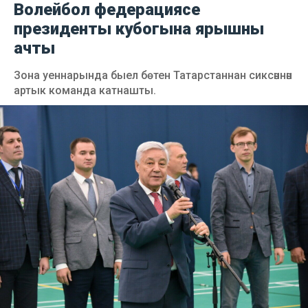
Волейбол федерациясе
президенты кубогына ярышны
ачты
Зона уеннарында быел бөтен Татарстаннан сиксәннән
артык команда катнашты.