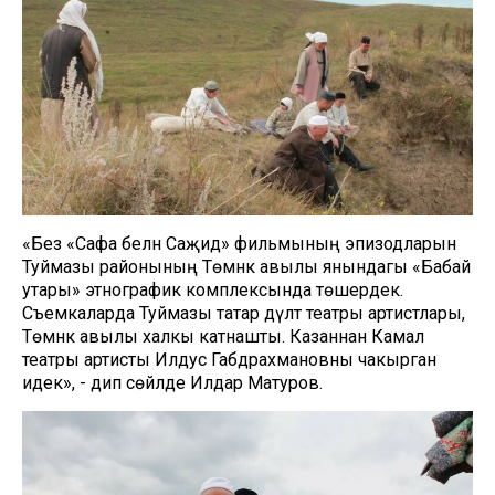
«Без «Сафа белән Саҗидә» фильмының эпизодларын
Туймазы районының Төмәнәк авылы янындагы «Бабай
утары» этнографик комплексында төшердек.
Съемкаларда Туймазы татар дәүләт театры артистлары,
Төмәнәк авылы халкы катнашты. Казаннан Камал
театры артисты Илдус Габдрахмановны чакырган
идек», - дип сөйләде Илдар Матуров.