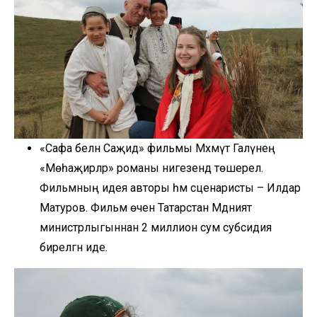
«Сафа белән Саҗидә» фильмы Мәхмүт Галәүнең
«Мөһаҗирләр» романы нигезендә төшерелә.
Фильмның идея авторы һәм сценаристы – Илдар
Матуров. Фильм өчен Татарстан Мәдәният
министрлыгыннан 2 миллион сум субсидия
бирелгән иде.