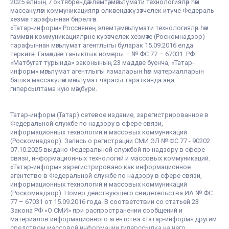
2025 елның 7 октябрендә элемтә, мәгълүмати технологияләр һәм
массакүләм коммуникацияләр өлкәсендә күзәтчелек итүче Федераль
хезмәт тарафыннан бирелгән.
«Татар-информ» Россиянең элемтә, мәгълүмати технологияләр һәм
гаммәви коммуникацияләрне күзәтчелек хезмәте (Роскомнадзор)
тарафыннан мәгълүмат агентлыгы буларак 15.09.2016 елда
теркәлгән. Гамәлдәге таныклык номеры – № ФС 77 – 67031. РФ
«Матбугат турында» законының 23 маддәсе буенча, «Татар-
информ» мәгълүмат агентлыгы язмаларын һәм материалларын
башка массакүләм мәгълүмат чарасы таратканда аңа
гиперсылтама кую мәҗбүри.
Татар-информ (Татар) сетевое издание, зарегистрированное в
Федеральной службе по надзору в сфере связи,
информационных технологий и массовых коммуникаций
(Роскомнадзор). Запись о регистрации СМИ ЭЛ № ФС 77 - 90202
07.10.2025 выдано Федеральной службой по надзору в сфере
связи, информационных технологий и массовых коммуникаций.
«Татар-информ» зарегистрировано как информационное
агентство в Федеральной службе по надзору в сфере связи,
информационных технологий и массовых коммуникаций
(Роскомнадзор). Номер действующего свидетельства ИА № ФС
77 – 67031 от 15.09.2016 года. В соответствии со статьей 23
Закона РФ «О СМИ» при распространении сообщений и
материалов информационного агентства «Татар-информ» другим
средством массовой информации гиперссылка на него