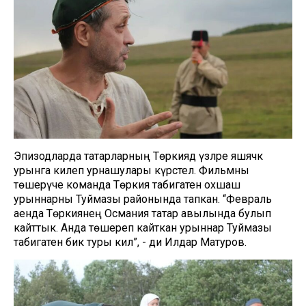
Эпизодларда татарларның Төркиядә үзләре яшәячәк
урынга килеп урнашулары күрсәтелә. Фильмны
төшерүче команда Төркия табигатенә охшаш
урыннарны Туймазы районында тапкан. “Февраль
аенда Төркиянең Османия татар авылында булып
кайттык. Анда төшереп кайткан урыннар Туймазы
табигатенә бик туры килә”, - ди Илдар Матуров.