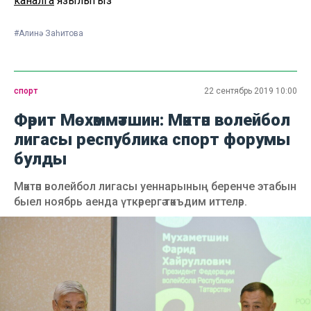
каналга
язылыгыз
#Алинә Заһитова
спорт
22 сентябрь 2019 10:00
Фәрит Мөхәммәтшин: Мәктәп волейбол
лигасы республика спорт форумы
булды
Мәктәп волейбол лигасы уеннарының беренче этабын
быел ноябрь аенда үткәрергә тәкъдим иттеләр.