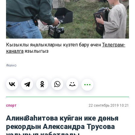
Кызыклы яңалыкларны күзәтеп бару өчен
Телеграм-
каналга
язылыгыз
#кино
спорт
22 сентябрь 2019 10:21
Алинә Заһитова куйган ике дөнья
рекордын Александра Трусова
уздырып кабатлады