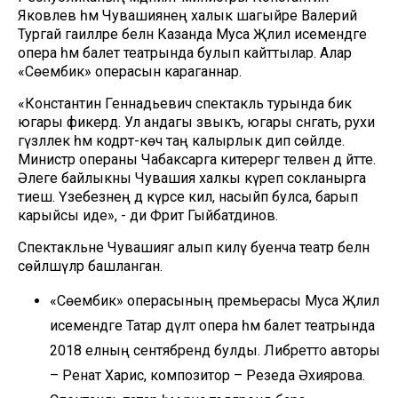
Яковлев һәм Чувашиянең халык шагыйре Валерий
Тургай гаиләләре белән Казанда Муса Җәлил исемендәге
опера һәм балет театрында булып кайттылар. Алар
«Сөембикә» операсын караганнар.
«Константин Геннадьевич спектакль турында бик
югары фикердә. Ул андагы зәвыкъ, югары сәнгать, рухи
гүзәллек һәм кодрәт-көч таң калырлык дип сөйләде.
Министр операны Чабаксарга китерергә теләвен дә әйтте.
Әлеге байлыкны Чувашия халкы күреп сокланырга
тиеш. Үзебезнең дә күрәсе килә, насыйп булса, барып
карыйсы иде», - ди Фәрит Гыйбатдинов.
Спектакльне Чувашиягә алып килү буенча театр белән
сөйләшүләр башланган.
«Сөембикә» операсының премьерасы Муса Җәлил
исемендәге Татар дәүләт опера һәм балет театрында
2018 елның сентябрендә булды. Либретто авторы
– Ренат Харис, композитор – Резеда Әхиярова.