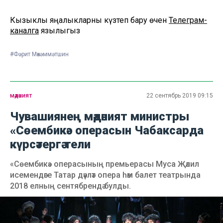
Кызыклы яңалыкларны күзәтеп бару өчен
Телеграм-
каналга
язылыгыз
#Фәрит Мөхәммәтшин
мәдәният
22 сентябрь 2019 09:15
Чувашиянең мәдәният министры
«Сөембикә» операсын Чабаксарда
күрсәтергә тели
«Сөембикә» операсының премьерасы Муса Җәлил
исемендәге Татар дәүләт опера һәм балет театрында
2018 елның сентябрендә булды.