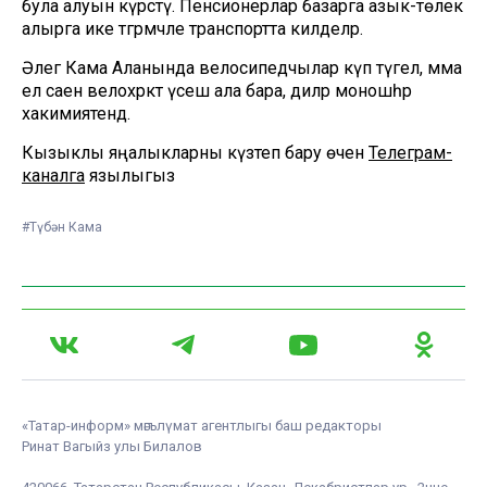
була алуын күрсәтү. Пенсионерлар базарга азык-төлек
алырга ике тәгәрмәчле транспортта килделәр.
Әлегә Кама Аланында велосипедчылар күп түгел, әмма
ел саен велохәрәкәт үсеш ала бара, диләр моношәһәр
хакимиятендә.
Кызыклы яңалыкларны күзәтеп бару өчен
Телеграм-
каналга
язылыгыз
#Түбән Кама
«Татар-информ» мәгълүмат агентлыгы баш редакторы
Ринат Вагыйз улы Билалов