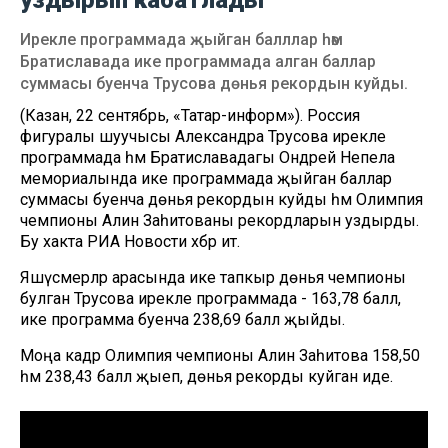
Ирекле программада җыйган балллар һәм
Братиславада ике программада алган баллар
суммасы буенча Трусова дөнья рекордын куйды.
(Казан, 22 сентябрь, «Татар-информ»). Россия
фигуралы шуучысы Александра Трусова ирекле
программада һәм Братиславадагы Ондрей Непела
мемориалында ике программада җыйган баллар
суммасы буенча дөнья рекордын куйды һәм Олимпия
чемпионы Алинә Заһитованы рекордларын уздырды.
Бу хакта РИА Новости хәбәр итә.
Яшүсмерләр арасында ике тапкыр дөнья чемпионы
булган Трусова ирекле программада - 163,78 балл, ә
ике программа буенча 238,69 балл җыйды.
Моңа кадәр Олимпия чемпионы Алинә Заһитова 158,50
һәм 238,43 балл җыеп, дөнья рекорды куйган иде.