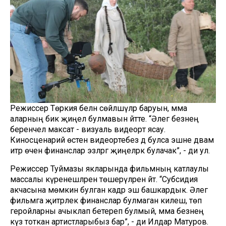
Режиссер Төркия белән сөйләшүләр баруын, әмма
аларның бик җиңел булмавын әйтте. “Әлегә безнең
беренчел максат - визуаль видеорәт ясау.
Киносценарий өстенә видеорәтебез дә булса эшне дәвам
итәр өчен финанслар эзләргә җиңелрәк булачак”, - ди ул.
Режиссер Туймазы якларында фильмның катлаулы
массалы күренешләрен төшерүләрен әйтә. “Субсидия
акчасына мөмкин булган кадәр эш башкардык. Әлегә
фильмга җитәрлек финанслар булмаган килеш, төп
геройларны ачыклап бетереп булмый, әмма безнең
күз тоткан артистларыбыз бар”, - ди Илдар Матуров.