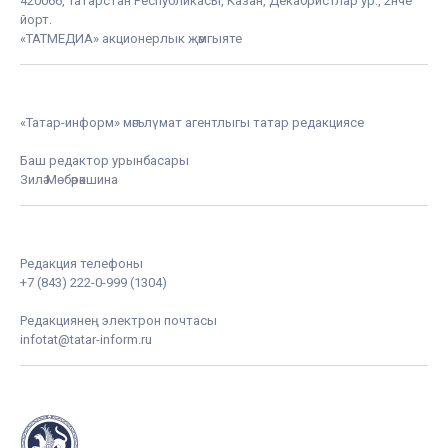
420066, Татарстан Республикасы, Казан, Декабристлар ур., 2нче
йорт.
«ТАТМЕДИА» акционерлык җәмгыяте
«Татар-информ» мәгълүмат агентлыгы татар редакциясе
Баш редактор урынбасары
Зилә Мөбәрәкшина
Редакция телефоны
+7 (843) 222-0-999 (1304)
Редакциянең электрон почтасы
infotat@tatar-inform.ru