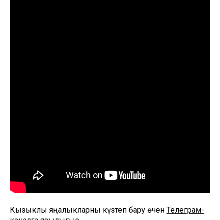
Кызыклы яңалыкларны күзәтеп бару өчен
Телеграм-