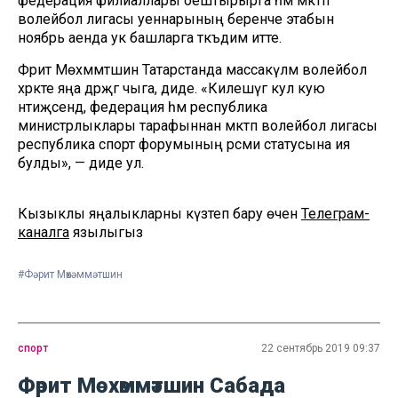
федерация филиаллары оештырырга һәм мәктәп
волейбол лигасы уеннарының беренче этабын
ноябрь аенда ук башларга тәкъдим итте.
Фәрит Мөхәммәтшин Татарстанда массакүләм волейбол
хәрәкәте яңа дәрәҗәгә чыга, диде. «Килешүгә кул кую
нәтиҗәсендә, федерация һәм республика
министрлыклары тарафыннан мәктәп волейбол лигасы
республика спорт форумының рәсми статусына ия
булды», — диде ул.
Кызыклы яңалыкларны күзәтеп бару өчен
Телеграм-
каналга
язылыгыз
#Фәрит Мөхәммәтшин
спорт
22 сентябрь 2019 09:37
Фәрит Мөхәммәтшин Сабада