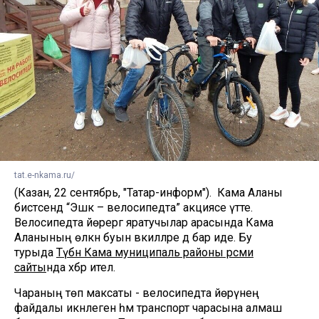
tat.e-nkama.ru/
(Казан, 22 сентябрь, "Татар-информ"). Кама Аланы
бистәсендә “Эшкә – велосипедта” акциясе үтте.
Велосипедта йөрергә яратучылар арасында Кама
Аланының өлкән буын вәкилләре дә бар иде. Бу
турыда
Түбән Кама муниципаль районы рәсми
сайты
нда хәбәр ителә.
Чараның төп максаты - велосипедта йөрүнең
файдалы икәнлеген һәм транспорт чарасына алмаш