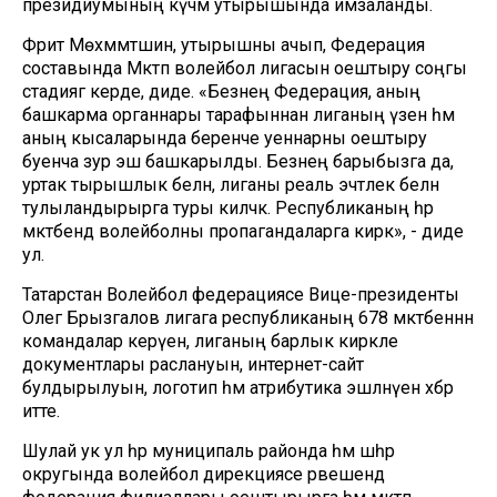
президиумының күчмә утырышында имзаланды.
Фәрит Мөхәммәтшин, утырышны ачып, Федерация
составында Мәктәп волейбол лигасын оештыру соңгы
стадиягә керде, диде. «Безнең Федерация, аның
башкарма органнары тарафыннан лиганың үзен һәм
аның кысаларында беренче уеннарны оештыру
буенча зур эш башкарылды. Безнең барыбызга да,
уртак тырышлык белән, лиганы реаль эчтәлек белән
тулыландырырга туры киләчәк. Республиканың һәр
мәктәбендә волейболны пропагандаларга кирәк», - диде
ул.
Татарстан Волейбол федерациясе Вице-президенты
Олег Брызгалов лигага республиканың 678 мәктәбеннән
командалар керүен, лиганың барлык кирәкле
документлары раслануын, интернет-сайт
булдырылуын, логотип һәм атрибутика эшләнүен хәбәр
итте.
Шулай ук ул һәр муниципаль районда һәм шәһәр
округында волейбол дирекциясе рәвешендә