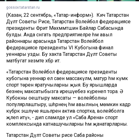
gossov.tatarstan.ru
(Казан, 22 сентябрь, «Татар-информ»). Кичә Татарстан
Дәүләт Советы Рәисе, Татарстан Волейбол федерациясе
президенты Фәрит Мөхәммәтшин Байлар Сабасында
булды. Анда сәнәгать предприятиеләре һәм авыл
районнары арасында Татарстан Волейбол
федерациясе президенты VI Кубогына финал
уеннары узды. Бу хакта Татарстан Дәүләт Советы
матбугат хезмәте хәбәр итә.
«Татарстан Волейбол федерациясе президенты
кубогына уеннар ел саен массакүләм, матур һәм күмәк
спорт төрен яратучыларны җыя. Бу ярышларда
безнең максатыбызга ирешүебез күренеп тора. Ә
Кубокны оештыру максаты — волейболны
популярлаштыру, шәһәрнең һәм авылның мөмкин кадәр
күбрәк эшләүче яшьләрен актив спортка, волейболга
җәлеп итү», - дип сәламләде ул «Саба Арена» спорт
комплексында катнашучыларны һәм җанатарларны.
Татарстан Дәүләт Советы рәисе Саба районы