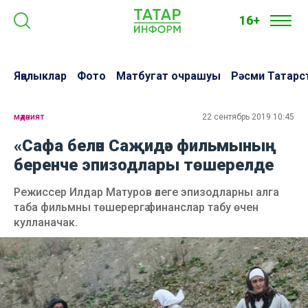
16+
Яңалыклар
Фото
Матбугат очрашуы
Рәсми Татарс
мәдәният
22 сентябрь 2019 10:45
«Сафа белән Саҗидә» фильмының
беренче эпизодлары төшерелде
Режиссер Илдар Матуров әлеге эпизодларны алга
таба фильмны төшерергә финанслар табу өчен
кулланачак.