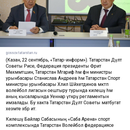
gossov.tatarstan.ru
(Казан, 22 сентябрь, «Татар-информ»). Татарстан Дәүләт
Советы Рәисе, Федерация президенты Фәрит
Мөхәммәтшин, Татарстан Мәгариф һәм фән министры
урынбасары Станислав Андреев һәм Татарстан Спорт
министры урынбасары Хәлил Шәйхетдинов мәктәп
волейбол лигасын оештыру турында килешү һәм
аның кысаларында Уеннар үткәрү регламентын
имзалады. Бу хакта Татарстан Дәүләт Советы матбугат
хезмәте хәбәр итә.
Килешү Байлар Сабасының «Саба Арена» спорт
комплексында Татарстан Волейбол федерациясе