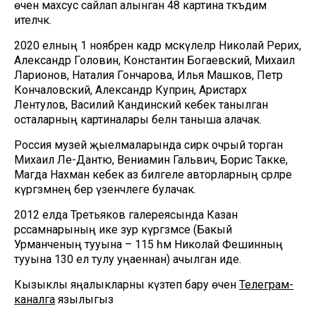
өчен махсус сайлап алынган 48 картина тәкъдим
ителәчәк.
2020 елның 1 ноябренә кадәр мәскәүлеләр Николай Рерих,
Александр Головин, Константин Богаевский, Михаил
Ларионов, Наталия Гончарова, Илья Машков, Петр
Кончаловский, Александр Куприн, Аристарх
Лентулов, Василий Кандинский кебек танылган
осталарның картиналары белән таныша алачак.
Россия музей җыелмаларында сирәк очрый торган
Михаил Ле-Дантю, Вениамин Гальвич, Борис Такке,
Магда Нахман кебек аз билгеле авторларның әсәрләре
күргәзмәнең бер үзенчәлеге булачак.
2012 елда Третьяков галереясында Казан
рәссамнарының ике зур күргәзмәсе (Бакый
Урманченың тууына – 115 һәм Николай Фешинның
тууына 130 ел тулу уңаеннан) ачылган иде.
Кызыклы яңалыкларны күзәтеп бару өчен
Телеграм-
каналга
язылыгыз