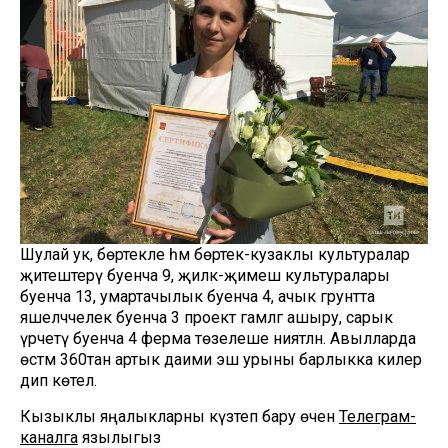
Шулай ук, бөртекле һәм бөртек-кузаклы культуралар
җитештерү буенча 9, җиләк-җимеш культуралары
буенча 13, умартачылык буенча 4, ачык грунтта
яшелчәчелек буенча 3 проект гамәлгә ашыру, сарык
үрчетү буенча 4 ферма төзелеше ниятләнә. Авылларда
өстәмә 360тан артык даими эш урыны барлыкка килер
дип көтелә.
Кызыклы яңалыкларны күзәтеп бару өчен
Телеграм-
каналга
язылыгыз