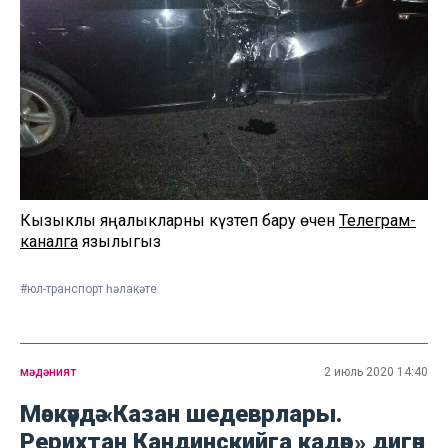
Кызыклы яңалыкларны күзәтеп бару өчен
Телеграм-
каналга
язылыгыз
#юл-транспорт һәлакәте
мәдәният
2 июль 2020 14:40
Мәскәүдә «Казан шедеврлары.
Рерихтан Кандинскийга кадәр» дигән