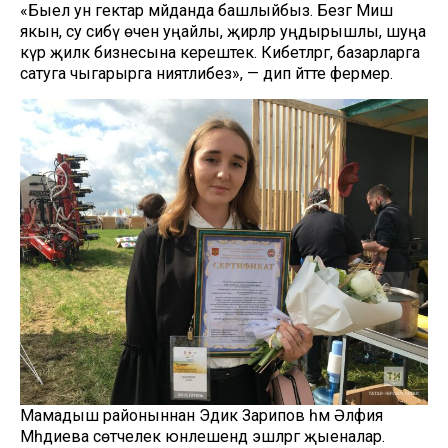
«Быел ун гектар мәйданда башлыйбыз. Безгә Мишә
якын, су сибү өчен уңайлы, җирләр уңдырышлы, шуңа
күрә җиләк бизнесына керештек. Кибетләргә, базарларга
сатуга чыгарырга ниятлибез», — дип әйтте фермер.
Мамадыш районыннан Эдик Зарипов һәм Әлфия
Мәһдиева сөтчелек юнәлешендә эшләргә җыеналар.