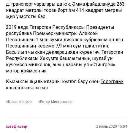
дә, транспорт чаралары да юк. Әмма файдалануда 263
квадрат метрлы торак йорт һәм 414 квадрат метрлы
җир участогы бар.
2019 елда Татарстан Республикасы Президенты
республика Премьер-министры Алексей
Песошиннан 1 млн сумга диярлек күбрәк акча эшләгән.
Песошинның кереме 7,9 млн сум тәшкил иткән.
Басылып чыккан декларациядән күренгәнчә, Татарстан
Республикасы Хөкүмәте башлыгының шулай ук
күчемсез милке юк, аның каравы ул «Стингрей»
мотор көймәсенә ия.
Кызыклы яңалыкларны күзәтеп бару өчен
Телеграм-
каналга
язылыгыз
#Казан Кремле
#Рөстәм Миңнеханов
хәвеф-хәтәр
2 июль 2020 15:04