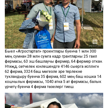
Быел «Агростартап» проектлары буенча 1 млн 300
мең сумнан 28 млн сумга кадәр грантларны 25 гаилә
фермасы, 63 эш башлаучы фермер, 64 фермер откан.
Нәтиҗәдә, сөтчелек юнәлешендәге 4146 сыерга исәпләнгән
62 ферма, 3324 баш мөгезле эре терлекне
тукландыру буенча 35 ферма, 602 мең баш кошка 14
кошчылык фермасы, 1040 атка 5 ат фермасы, балык
үрчетү буенча 4 ферма төзелергә тиеш.