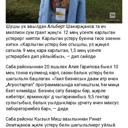
Шушы ук авылдан Альберт Шакирҗанов та өч
миллион сум грант җиңгән. 12 мең үсенте карлыган
үстерергә ниятли. Карлыган үстерү буенча әтисе эзеннән
киткән. «Карлыган үстерү бик отышлы, ул җиңел
сатыла. 9 мең кара карлыган, 1,5 мең үсенте
үстерербез дип уйлыйбыз», — дип сөйләде.
Саба районыннан 20 яшьлек Алия Гарипова быел 10
мең тонна күләмендә карп, сазан балык үстерү белән
шөгыльләнә башлаган. «Гаилә бизнесын дәвам итәр өчен
„Агростартап“ программасында катнаштым, һәм миңа
бәхет елмайды. Безнең сату базары бар, җирле
кибетләргә, ярминкәләргә дә чыгарачакбыз. 9,5 гектар
сулыгыбыз, балык уылдыклары үрчетү өчен махсус
лабораториябез бар», — диде.
Саба районы Кызыл Мишә авылыннан Ринат
Әхмәтҗанов җиләк үстерү белән шөгыльләнергә уйлый.