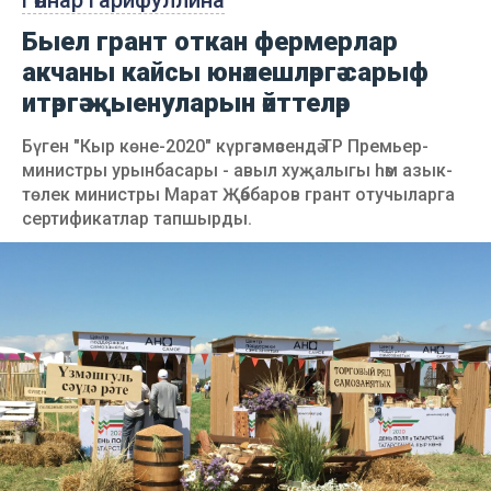
Гөлнар Гарифуллина
Быел грант откан фермерлар
акчаны кайсы юнәлешләргә сарыф
итәргә җыенуларын әйттеләр
Бүген "Кыр көне-2020" күргәзмәсендә ТР Премьер-
министры урынбасары - авыл хуҗалыгы һәм азык-
төлек министры Марат Җәббаров грант отучыларга
сертификатлар тапшырды.