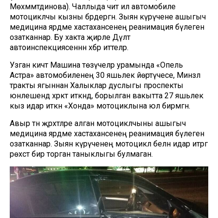
Мөхәммәтдинова). Чаллыда чит ил автомобиле
мотоциклчы кызны бәрдергән. Зыян күрүчене ашыгыч
медицина ярдәме хастаханәсенең реанимация бүлегенә
озатканнар. Бу хакта җирле Дәүләт
автоинспекциясеннән хәбәр иттеләр.
Узган кичтә Машина төзүчеләр урамында «Опель
Астра» автомобиленең 30 яшьлек йөртүчесе, Минзәлә
тракты ягыннан Халыклар дуслыгы проспекты
юнәлешендә хәрәкәт иткәндә, борылган вакытта 27 яшьлек
кыз идарә иткән «Хонда» мотоциклына юл бирмәгән.
Авыр тән җәрәхәтләре алган мотоциклчыны ашыгыч
медицина ярдәме хастаханәсенең реанимация бүлегенә
озатканнар. Зыян күрүченең мотоцикл белән идарә итәргә
рөхсәт бирә торган таныклыгы булмаган.