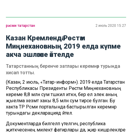
рәсми татарстан
2 июль 2020 15:27
Казан Кремлендә Рөстәм
Миңнехановның 2019 елда күпме
акча эшләгәне әйтелде
Татарстанның беренче затлары керемнәр турында
хисап тотты.
(Казан, 2 июль, «Татар-информ»). 2019 елда Татарстан
Республикасы Президенты Рөстәм Миңнехановның
кереме 8,8 млн сум тәшкил иткән, бер ел элек аның
җыелма хезмәт хакы 8,5 млн сум тирәсе булган. Бу
хакта ТР Рәсми порталында бастырылган керемнәр
турындагы декларациядә әйтелә.
Документларда билгеләп үтелгәнчә, республика
җитәкчесенең милектә фатирлары да, җир кишәрлекләре