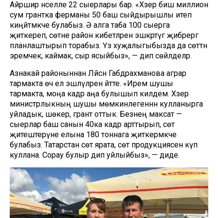
Айршир нәселле 22 сыерлары бар. «Хәзер биш миллион
сум грантка ферманы 50 баш сыйдырышлы итеп
киңәйтмәкче булабыз. Ә алга таба 100 сыерга
җиткереп, сөтне район кибетләренә эшкәртүгә җибәрергә
планлаштырып торабыз. Үз хуҗалыгыбызда да сөттән
эремчек, каймак, сыр ясыйбыз», — дип сөйләделәр.
Азнакай районыннан Ләйсән Габдрахманова аграр
тармакта өч ел эшләүләрен әйтте. «Ирем шушы
тармакта, моңа кадәр аңа булышып килдем. Хәзер
министрлыкның шушы мөмкинлегеннән кулланырга
уйладык, шөкер, грант оттык. Безнең максат —
сыерлар баш санын 40ка кадәр арттырып, сөт
җитештерүне елына 180 тоннага җиткермәкче
булабыз. Татарстан сөт ярата, сөт продукциясен күп
куллана. Сорау булыр дип уйлыйбыз», — диде.