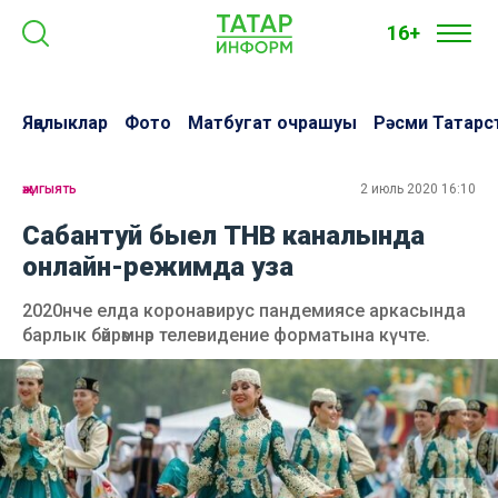
16+
Яңалыклар
Фото
Матбугат очрашуы
Рәсми Татарс
җәмгыять
2 июль 2020 16:10
Сабантуй быел ТНВ каналында
онлайн-режимда уза
2020нче елда коронавирус пандемиясе аркасында
барлык бәйрәмнәр телевидение форматына күчте.