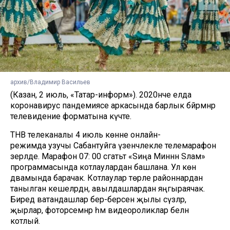
архив/Владимир Васильев
(Казан, 2 июль, «Татар-информ»). 2020нче елда
коронавирус пандемиясе аркасында барлык бәйрәмнәр
телевидение форматына күчте.
ТНВ телеканалы 4 июль көнне онлайн-
режимда узучы Сабантуйга үзенчәлекле телемарафон
әзерләде. Марафон 07: 00 сәгатьтә «Sиңа Mиннән Sәлам»
программасында котлаулардан башлана. Ул көн
дәвамында барачак. Котлаулар төрле районнардан
танылган кешеләрдән, авылдашлардан яңгыраячак.
Биредә ватандашлар бер-берсен җылы сүзләр,
җырлар, фоторәсемнәр һәм видеороликлар белән
котлый.