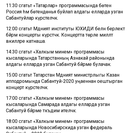
11:30 сәгатьтә «Татарлар» программасында бөтен
Россия һәм бөтендөнья буйлап алдагы елларда узган
Сабантуйлар күрсәтеләчәк.
12:00 сәгатьтә Мәдәният институты ЮХИДИ белән берлектә
бәйрәм концерты күрсәтәчәк. Концертта төрле милләт
вәкилләре катнаша.
14:30 сәгатьтә «Халкым минем» программасы
кысаларында Татарстанның Азнакай районында
алдагы елларда узган Сабантуй бәйрәме булачак.
15:00 сәгатьтә Татарстан Мәдәният министрлыгы Казан
ипподромында Сабантуй-2020 уңаеннан оештырган
концерт күрсәтеләчәк.
17:00 сәгатьтә «Халкым минем» программасы
кысаларында Самарада алдагы елларда узган
Сабантуй бәйрәме тәкъдим ителәчәк.
18:00 сәгатьтә «Халкым минем» программасы
кысаларында Новосибирскида узган федераль