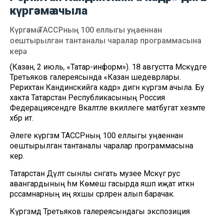
күргәзмә ачыла
Күргәзмә ТАССРның 100 еллыгы уңаеннан
оештырылган тантаналы чаралар программасына
керә.
(Казан, 2 июль, «Татар-информ»). 18 августта Мәскәүдәге
Третьяков галереясында «Казан шедеврлары.
Рерихтан Кандинскийга кадәр» дигән күргәзмә ачыла. Бу
хакта Татарстан Республикасының Россия
Федерациясендәге Вәкаләтле вәкиллеге матбугат хезмәте
хәбәр итә.
Әлеге күргәзмә ТАССРның 100 еллыгы уңаеннан
оештырылган тантаналы чаралар программасына
керә.
Татарстан Дәүләт сынлы сәнгать музее Мәскәүгә рус
авангардының һәм Көмеш гасырда яшәп иҗат иткән
рәссамнарның иң яхшы әсәрләрен алып барачак.
Күргәзмәдә Третьяков галереясындагы экспозиция