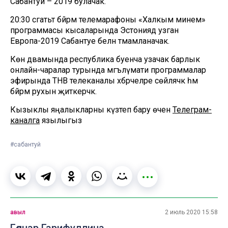
Сабантуй – 2019 булачак.
20:30 сәгатьтә бәйрәм телемарафоны «Халкым минем»
программасы кысаларында Эстониядә узган
Европа-2019 Сабантуе белән тәмамланачак.
Көн дәвамында республика буенча узачак барлык
онлайн-чаралар турында мәгълүмати программалар
эфирында ТНВ телеканалы хәбәрчеләре сөйләячәк һәм
бәйрәм рухын җиткерәчәк.
Кызыклы яңалыкларны күзәтеп бару өчен
Телеграм-
каналга
язылыгыз
#сабантуй
авыл
2 июль 2020 15:58