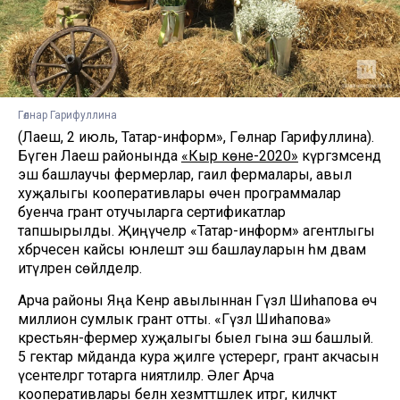
Гөлнар Гарифуллина
(Лаеш, 2 июль, Татар-информ», Гөлнар Гарифуллина).
Бүген Лаеш районында
«Кыр көне-2020»
күргәзмәсендә
эш башлаучы фермерлар, гаилә фермалары, авыл
хуҗалыгы кооперативлары өчен программалар
буенча грант отучыларга сертификатлар
тапшырылды. Җиңүчеләр «Татар-информ» агентлыгы
хәбәрчесенә кайсы юнәлештә эш башлауларын һәм дәвам
итүләрен сөйләделәр.
Арча районы Яңа Кенәр авылыннан Гүзәл Шиһапова өч
миллион сумлык грант отты. «Гүзәл Шиһапова»
крестьян-фермер хуҗалыгы быел гына эш башлый.
5 гектар мәйданда кура җиләге үстерергә, грант акчасын
үсентеләргә тотарга ниятлиләр. Әлегә Арча
кооперативлары белән хезмәттәшлек итәргә, киләчәктә