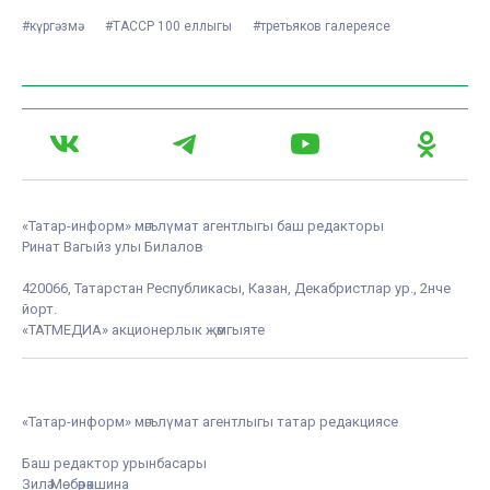
#күргәзмә
#ТАССР 100 еллыгы
#третьяков галереясе
«Татар-информ» мәгълүмат агентлыгы баш редакторы
Ринат Вагыйз улы Билалов
420066, Татарстан Республикасы, Казан, Декабристлар ур., 2нче
йорт.
«ТАТМЕДИА» акционерлык җәмгыяте
«Татар-информ» мәгълүмат агентлыгы татар редакциясе
Баш редактор урынбасары
Зилә Мөбәрәкшина