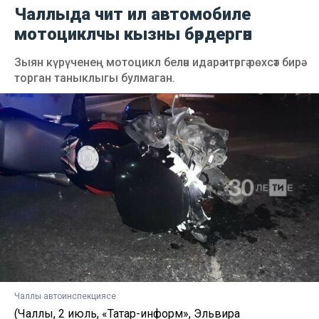
Чаллыда чит ил автомобиле
мотоциклчы кызны бәрдергән
Зыян күрүченең мотоцикл белән идарә итәргә рөхсәт бирә
торган таныклыгы булмаган.
Чаллы автоинспекциясе
(Чаллы, 2 июль, «Татар-информ», Эльвира