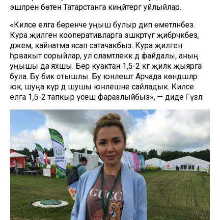
эшләрен бөтен Татарстанга киңәйтергә уйлыйлар.
«Киләсе елга беренче уңыш булыр дип өметләнәбез.
Кура җиләген кооперативларга эшкәртүгә җибәрәчәкбез,
джем, кайнатма ясап сатачакбыз. Кура җиләген
һәрвакыт сорыйлар, ул сәламәтлеккә дә файдалы, аның
уңышы да яхшы. Бер куактан 1,5-2 кг җиләк җыярга
була. Бу бик отышлы. Бу юнәлештә Арчада көндәшләр
юк, шуңа күрә дә шушы юнәлешне сайладык. Киләсе
елга 1,5-2 тапкыр үсеш фаразлыйбыз», — диде Гүзәл.