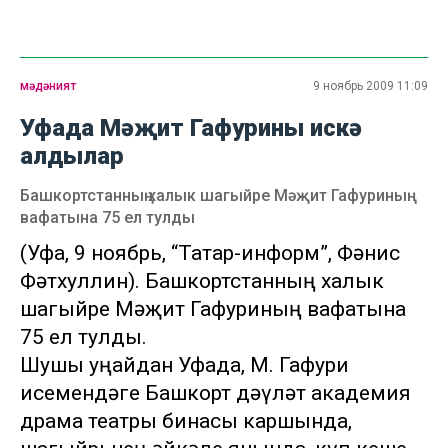
мәдәният
9 ноябрь 2009 11:09
Уфада Мәҗит Гафурины искә
алдылар
Башкортстанның халык шагыйре Мәҗит Гафуриның
вафатына 75 ел тулды
(Уфа, 9 ноябрь, “Татар-информ”, Фәнис
Фәтхуллин). Башкортстанның халык
шагыйре Мәҗит Гафуриның вафатына
75 ел тулды.
Шушы уңайдан Уфада, М. Гафури
исемендәге Башкорт дәүләт академия
драма театры бинасы каршында,