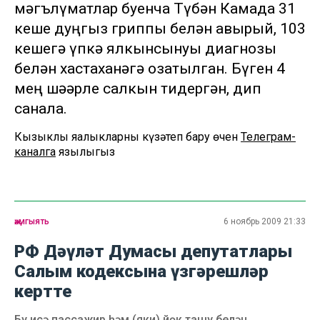
мәгълүматлар буенча Түбән Камада 31
кеше дуңгыз гриппы белән авырый, 103
кешегә үпкә ялкынсынуы диагнозы
белән хастаханәгә озатылган. Бүген 4
мең шәһәрле салкын тидергән, дип
санала.
Кызыклы яңалыкларны күзәтеп бару өчен
Телеграм-
каналга
язылыгыз
җәмгыять
6 ноябрь 2009 21:33
РФ Дәүләт Думасы депутатлары
Салым кодексына үзгәрешләр
кертте
Бу исә пассажир һәм (яки) йөк ташу белән