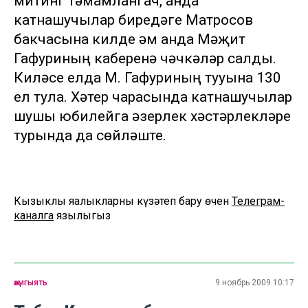
митинг тәмамлангач, анда
катнашучылар биредәге Матросов
бакчасына килде һәм анда Мәҗит
Гафуриның каберенә чәчкәләр салды.
Киләсе елда М. Гафуриның тууына 130
ел тула. Хәтер чарасында катнашучылар
шушы юбилейга әзерлек хәстәрлекләре
турында да сөйләште.
Кызыклы яңалыкларны күзәтеп бару өчен
Телеграм-
каналга
язылыгыз
җәмгыять
9 ноябрь 2009 10:17