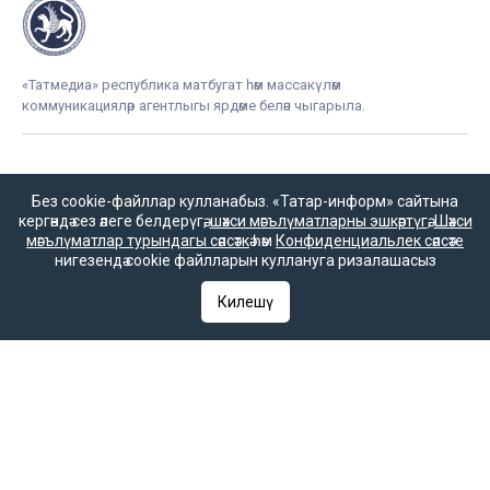
«Татмедиа» республика матбугат һәм массакүләм
коммуникацияләр агентлыгы ярдәме белән чыгарыла.
16+
Без cookie-файллар кулланабыз. «Татар-информ» сайтына
кергәндә сез әлеге белдерүгә,
шәхси мәгълүматларны эшкәртүгә
,
Шәхси
мәгълүматлар турындагы сәясәткә
һәм
Конфиденциальлек сәясәте
нигезендә cookie файлларын куллануга ризалашасыз
Әлеге ресурста
16+ категорияләренә
Килешү
керүче мәгълүмат
булырга мөмкин.
Татар-информ (Татар) Россиянең элемтә, мәгълүмати технологияләр
һәм гаммәви коммуникацияләрне күзәтчелек хезмәте (Роскомнадзор)
тарафыннан интернет басма буларак теркәлгән. Массакүләм