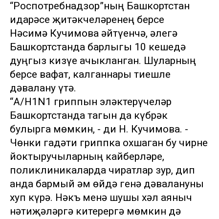
“Роспотребнадзор”ның Башкортстан
идарәсе җитәкчеләренең берсе
Нәсимә Кучимова әйтүенчә, әлегә
Башкортстанда барлыгы 10 кешедә
дуңгыз кизүе ачыкланган. Шуларның
берсе вафат, калганнары тиешле
дәвалану үтә.
“А/H1N1 гриппын эләктерүчеләр
Башкортстанда тагын да күбрәк
булырга мөмкин, - ди Н. Кучимова. -
Чөнки гадәти гриппка охшаган бу чирне
йоктыручыларның кайберләре,
поликлиникаларда чиратлар зур, дип
анда бармый һәм өйдә генә дәвалануны
хуп күрә. Нәкъ менә шушы хәл аяныч
нәтиҗәләргә китерергә мөмкин дә