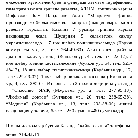
өлкәсендә күзәтчелек буенча федераль хезмәте тарафыннан,
гамәлдәге законга ярашлы рәвештә, А/H1N1 гриппына каршы
Инфлювир һәм Пандефлю (алар “Микроген” фәнни-
производство берләшмәсендә чыгарыла) вакциналары рәсми
рәвештә теркәлгән. Казанда 7 урында гриппка каршы
вакцинация ясала. Шулардан 5 сәламәтлек саклау
учреждениесендә – 7 нче шәһәр поликлиникасында (Париж
коммунасы ур., 8, тел.: 264-49-60), Авиатөзелеш районы
диагностикалау үзәгендә (Копылов ур., 4а, тел.: 571-22-12), 7
нче шәһәр клиник хастаханәсендә (Чуйков ур., 54, тел.: 521-
48-13), 18 нче шәһәр поликлиникасында (Карбышев ур., 12,
тел.: 229-09-02), 1 нче шәһәр поликлиникасында ( Кирпичная
ур., 4, тел.: 295-64-34) һәм тагын 2 шәхси медицина үзәгендә
– “Спасение” ЯАҖ (Мәүлетов ур., 2, тел.: 277-95-13),
“Любимый доктор” (Бутлеров ур., 20, тел.: 238-65-38),
“Медикея” (Карбышев ур., 13, тел.: 298-88-00) андый
вакцинация үткәрелә, бәясе – 260 сумнан 480 сумга кадәр.
Шушы мәс
ь
әләләр буенча Казанда “кайнар линия” телефоны
эшли: 214-44-19.