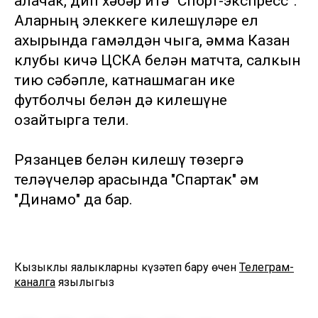
алачак, дип хәбәр итә “Спорт-экспресс”.
Аларның элеккеге килешүләре ел
ахырында гамәлдән чыга, әмма Казан
клубы кичә ЦСКА белән матчта, салкын
тию сәбәпле, катнашмаган ике
футболчы белән дә килешүне
озайтырга тели.
Рязанцев белән килешү төзергә
теләүчеләр арасында "Спартак" һәм
"Динамо" да бар.
Кызыклы яңалыкларны күзәтеп бару өчен
Телеграм-
каналга
язылыгыз