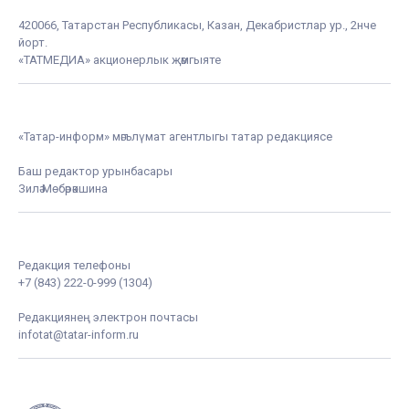
420066, Татарстан Республикасы, Казан, Декабристлар ур., 2нче
йорт.
«ТАТМЕДИА» акционерлык җәмгыяте
«Татар-информ» мәгълүмат агентлыгы татар редакциясе
Баш редактор урынбасары
Зилә Мөбәрәкшина
Редакция телефоны
+7 (843) 222-0-999 (1304)
Редакциянең электрон почтасы
infotat@tatar-inform.ru