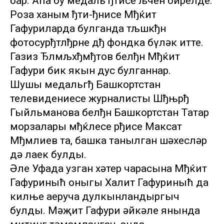
бар. Аћа бу медаль ђтисе љчен бирелде.
Роза ханым ђти-ђнисе Мђќит
Гафуриларда булганда тљшкђн
фотосурђтлђрне дђ фондка бүләк итте.
Газиз Ђлмљхђмђтов белђн Мђќит
Гафури бик якын дус булганнар.
Шушы медальгђ Башкортстан
телевидениесе журналисты Шђњрђ
Гыйльманова белђн Башкортстан Татар
морзалары мђќлесе рђисе Максат
Мђмлиев та, башка танылган шәхесләр
дә лаек булды.
Әле Уфада узган хәтер чарасына Мђќит
Гафуриныћ оныгы Халит Гафуриныћ да
килње аеруча дулкынландыргыч
булды. Мәҗит Гафури һәйкәле янында