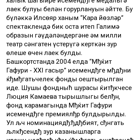
халык шагыйре исемендђге медальгә
лаек булуы белән горурлануын әйтте. Бу
бүләккә Илсөяр ханым “Кара йөзләр”
спектаклендә бик оста итеп Галимә
образын гәүдәләндергәне һәм милли
театр сәнгатен үстерүгә керткән зур
өлеше өчен лаек булды.
Башкортстанда 2004 елда “Мђќит
Гафури - XXI гасыр” исемендђге мђдђни
ќђмђгатьчелек фонды оештырылган
иде. Шушы фондныћ шурасы ќитђкчесе
Люция Камаева тырышлыгы белђн,
фонд карамагында Мђќит Гафури
исемендђге премиялђр булдырылды.
Ул љч номинациядђ:ђдђбият, сђнгать
љлкђсендђ зур казанышларга