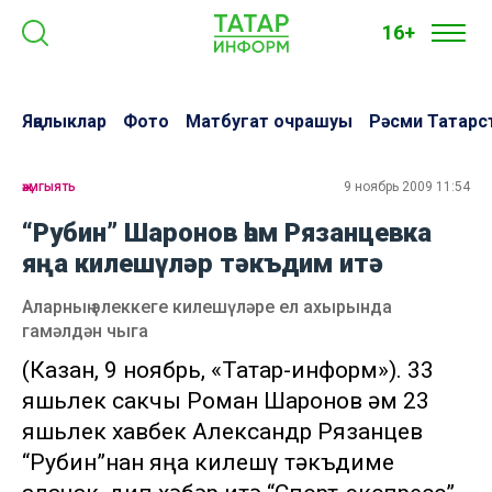
16+
Яңалыклар
Фото
Матбугат очрашуы
Рәсми Татарс
җәмгыять
9 ноябрь 2009 11:54
“Рубин” Шаронов һәм Рязанцевка
яңа килешүләр тәкъдим итә
Аларның элеккеге килешүләре ел ахырында
гамәлдән чыга
(Казан, 9 ноябрь, «Татар-информ»). 33
яшьлек сакчы Роман Шаронов һәм 23
яшьлек хавбек Александр Рязанцев
“Рубин”нан яңа килешү тәкъдиме