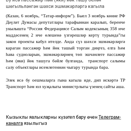
шөгыльләнгән шәхси эшмәкәрләргә кагыла
(Казан, 6 ноябр
ь
, “Татар-информ”). Быел 3 ноябрь көнне РФ
Дәүләт Думасы депутатлары тарафыннан каралып, беренче
укылышта “Россия Федерациясе Салым кодексының 358 нче
маддәсенең 2 нче өлешенә үзгәрешләр кертү турында”гы
закон проекты кабул ителде. Анда сүз шәхси эшмәкәрләргә
караган пассажир һәм йөк ташый торган диңгез, елга һәм
һава судноларын, эшмәкәрләрнең төп эшчәнлеге пассажир
һәм (яки) йөк ташуга бәйле булганда,
транспорт салымы
салу объектлары исемлегеннән чыгару турында бара.
Элек исә бу оешмаларга гына кагыла иде, дип искәртә ТР
Транспорт һәм юл хуҗалыгы министрлыгы үзенең сайты аша.
Кызыклы яңалыкларны күзәтеп бару өчен
Телеграм-
каналга
язылыгыз