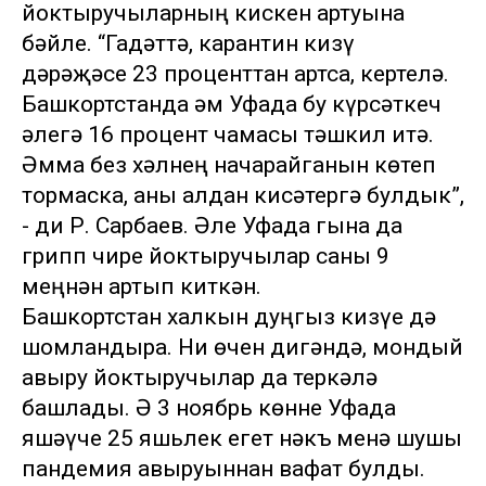
йоктыручыларның кискен артуына
бәйле. “Гадәттә, карантин кизү
дәрәҗәсе 23 проценттан артса, кертелә.
Башкортстанда һәм Уфада бу күрсәткеч
әлегә 16 процент чамасы тәшкил итә.
Әмма без хәлнең начарайганын көтеп
тормаска, аны алдан кисәтергә булдык”,
- ди Р. Сарбаев. Әле Уфада гына да
грипп чире йоктыручылар саны 9
меңнән артып киткән.
Башкортстан халкын дуңгыз кизүе дә
шомландыра. Ни өчен дигәндә, мондый
авыру йоктыручылар да теркәлә
башлады. Ә 3 ноябрь көнне Уфада
яшәүче 25 яшьлек егет нәкъ менә шушы
пандемия авыруыннан вафат булды.