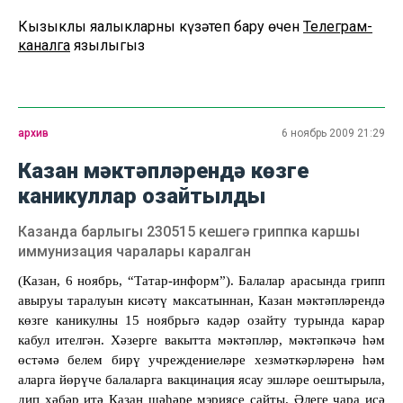
Кызыклы яңалыкларны күзәтеп бару өчен
Телеграм-
каналга
язылыгыз
архив
6 ноябрь 2009 21:29
Казан мәктәпләрендә көзге
каникуллар озайтылды
Казанда барлыгы 230515 кешегә гриппка каршы
иммунизация чаралары каралган
(Казан, 6 ноябр
ь
, “Татар-информ”). Балалар арасында грипп
авыруы таралуын кисәтү максатыннан, Казан мәктәпләрендә
көзге каникулны 15 ноябрьгә кадәр озайту турында карар
кабул ителгән. Хәзерге вакытта мәктәпләр, мәктәпкәчә һәм
өстәмә белем бирү учреждениеләре хезмәткәрләренә һәм
аларга йөрүче балаларга вакцинация ясау эшләре оештырыла,
дип хәбәр итә Казан шәһәре мэриясе сайты. Әлеге чара исә