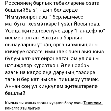
Россиянең барлык төбәкләренә озата
башлыйбыз”, - дип белдерде
“Иммунопрепарат” берләшмәсе
матбугат хезмәткәре Гүзәл Йосыпова.
Уфада җитештерелүче дару “Пандефлю”
исемен алган. Вакцина барлык
сынауларны үткән, организмның аны
кичерүе сәләте, иминлек өчен зыянсыз
булуы кат-кат өйрәнелгән һәм ул яхшы
нәтиҗәләр күрсәткән. Әле ноябрь
азагына кадәр яңа даруның тәэсире
тагын бер кат ныклы тикшерү үтәчәк.
Аннан соң ул киңкүләм җитештерелә
башлый.
Кызыклы яңалыкларны күзәтеп бару өчен
Телеграм-
каналга
язылыгыз