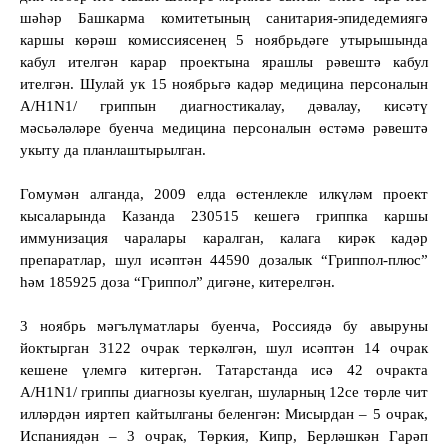
шәһәр Башкарма комитетының санитария-эпидедемиягә
каршы көрәш комиссиясенең 5 ноябрьдәге утырышында
кабул ителгән карар проектына ярашлы рәвештә кабул
ителгән. Шулай ук 15 ноябрьгә кадәр медицина персоналын
А/H1N1/ гриппын диагностикалау, дәвалау, кисәтү
мәсьәләләре буенча медицина персоналын өстәмә рәвештә
укыту да планлаштырылган.
Гомумән алганда, 2009 елда өстенлекле илкүләм проект
кысаларында Казанда 230515 кешегә гриппка каршы
иммунизация чаралары каралган, калага кирәк кадәр
препаратлар, шул исәптән 44590 дозалык “Гриппол-плюс”
һәм 185925 доза “Гриппол” дигәне, китерелгән.
3 ноябрь мәгълүматлары буенча, Россиядә бу авыруны
йоктырган 3122 очрак теркәлгән, шул исәптән 14 очрак
кешене үлемгә китергән. Татарстанда исә 42 очракта
А/H1N1/ гриппы диагнозы куелган, шуларның 12се төрле чит
илләрдән ияртеп кайтылганы беленгән: Мисырдан – 5 очрак,
Испаниядән – 3 очрак, Төркия, Кипр, Берләшкән Гарәп