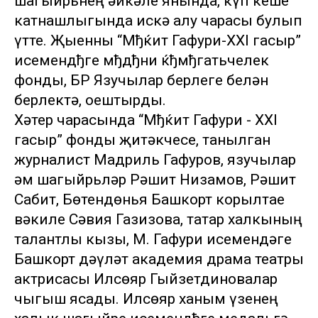
шагыйрьнең һәйкәле янында, күп кеше
катнашлыгында искә алу чарасы булып
үтте. Җыенны “Мђќит Гафури-XXI гасыр”
исемендђге мђдђни ќђмђгатьчелек
фонды, БР Язучылар берлеге белән
берлектә, оештырды.
Хәтер чарасында “Мђќит Гафури - XXI
гасыр” фонды җитәкчесе, танылган
журналист Мадриль Гафуров, язучылар
һәм шагыйрьләр Рәшит Низамов, Рәшит
Сабит, Бөтендөнья Башкорт корылтае
вәкиле Сәвия Газизова, татар халкының
талантлы кызы, М. Гафури исемендәге
Башкорт дәүләт академия драма театры
актрисасы Илсөяр Гыйзетдиновалар
чыгыш ясады. Илсөяр ханым үзенең