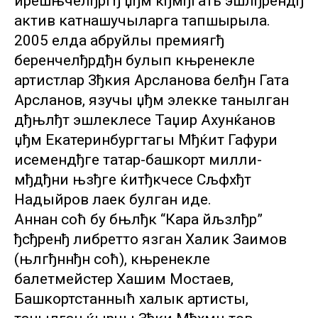
ирешњчелђргђ џђм ќђмђгать эшлђрендђ
актив катнашучыларга тапшырыла.
2005 елда абруйлы премиягђ
беренчелђрдђн булып књренекле
артистлар Зђкия Арсланова белђн Гата
Арсланов, язучы џђм элекке танылган
дђњлђт эшлеклесе Таџир Ахунќанов
џђм Екатеринбургтагы Мђќит Гафури
исемендђге татар-башкорт милли-
мђдђни њзђге ќитђкчесе Сљфхђт
Надыйров лаек булган иде.
Аннан соћ бу бњлђк “Кара йљзлђр”
ђсђренђ либретто язган Халик Заимов
(њлгђннђн соћ), књренекле
балетмейстер Хашим Мостаев,
Башкортстанныћ халык артисты,