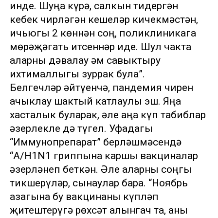
инде. Шуңа күрә, салкын тидергән
кебек чирләгән кешеләр кичекмәстән,
һичьюгы 2 көннән соң, поликлиникага
мөрәҗәгать итсеннәр иде. Шул чакта
аларны дәвалау һәм савыктыру
ихтималлыгы зуррак була”.
Белгечләр әйтүенчә, пандемия чирен
ачыклау шактый катлаулы эш. Яңа
хасталык буларак, әле аңа күп табиблар
әзерлекле дә түгел. Уфадагы
“Иммунопрепарат” берләшмәсендә
“А/H1N1 гриппына каршы вакциналар
әзерләнеп беткән. Әле аларны соңгы
тикшерүләр, сынаулар бара. “Ноябрь
азагына бу вакцинаны күпләп
җитештерүгә рөхсәт алынгач та, аны