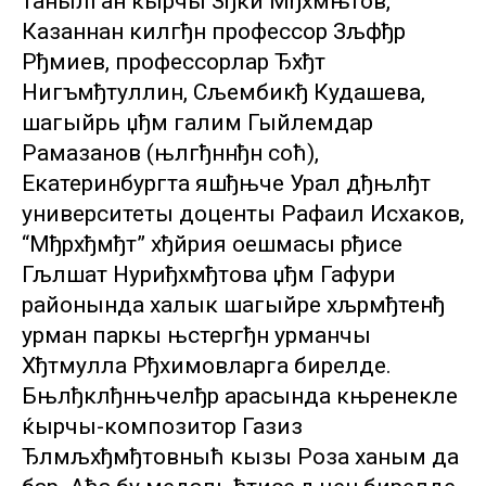
танылган ќырчы Зђки Мђхмњтов,
Казаннан килгђн профессор Зљфђр
Рђмиев, профессорлар Ђхђт
Нигъмђтуллин, Сљембикђ Кудашева,
шагыйрь џђм галим Гыйлемдар
Рамазанов (њлгђннђн соћ),
Екатеринбургта яшђњче Урал дђњлђт
университеты доценты Рафаил Исхаков,
“Мђрхђмђт” хђйрия оешмасы рђисе
Гљлшат Нуриђхмђтова џђм Гафури
районында халык шагыйре хљрмђтенђ
урман паркы њстергђн урманчы
Хђтмулла Рђхимовларга бирелде.
Бњлђклђнњчелђр арасында књренекле
ќырчы-композитор Газиз
Ђлмљхђмђтовныћ кызы Роза ханым да