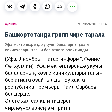
җәмгыять
9 ноябрь 2009 11:16
Башкортстанда грипп чире тарала
Уфа мәктәпләрендә укучы балаларның көзге
каникуллары тагын бер атнага озайтылды
(Уфа, 9 ноябрь, “Татар-информ”, Фәнис
Фәтхуллин). Уфа мәктәпләрендә укучы
балаларның көзге каникуллары тагын
бер атнага озайтылды. Бу хакта
республика премьеры Раил Сарбаев
белдерде.
Әлеге хәл салкын тидереп
чирләүчеләрнең һәм грипп