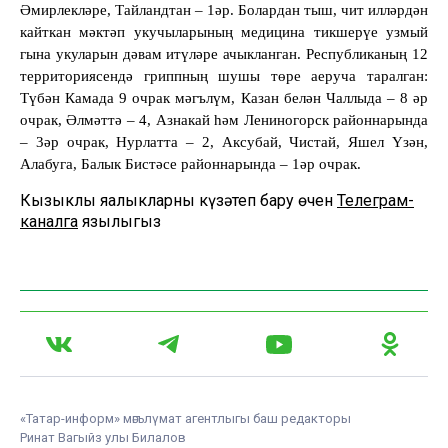
Әмирлекләре, Тайландтан – 1әр. Болардан тыш, чит илләрдән
кайткан мәктәп укучыларының медицина тикшерүе узмый
гына укуларын дәвам итүләре ачыкланган. Республиканың 12
территориясендә гриппның шушы төре аеруча таралган:
Түбән Камада 9 очрак мәгълүм, Казан белән Чаллыда – 8 әр
очрак, Әлмәттә – 4, Азнакай һәм Лениногорск районнарында
– 3әр очрак, Нурлатта – 2, Аксубай, Чистай, Яшел Үзән,
Алабуга, Балык Бистәсе районнарында – 1әр очрак.
Кызыклы яңалыкларны күзәтеп бару өчен
Телеграм-
каналга
язылыгыз
«Татар-информ» мәгълүмат агентлыгы баш редакторы
Ринат Вагыйз улы Билалов