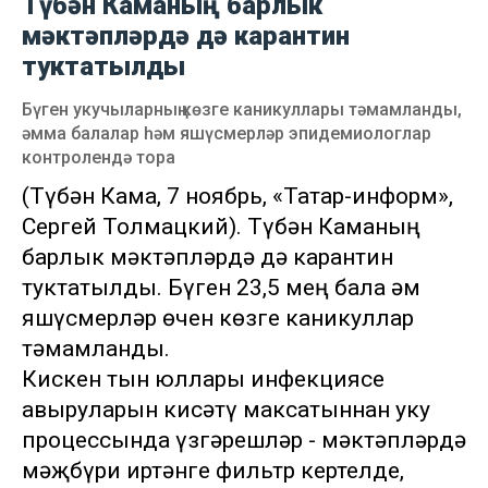
Түбән Каманың барлык
мәктәпләрдә дә карантин
туктатылды
Бүген укучыларның көзге каникуллары тәмамланды,
әмма балалар һәм яшүсмерләр эпидемиологлар
контролендә тора
(Түбән Кама, 7 ноябрь, «Татар-информ»,
Сергей Толмацкий). Түбән Каманың
барлык мәктәпләрдә дә карантин
туктатылды. Бүген 23,5 мең бала һәм
яшүсмерләр өчен көзге каникуллар
тәмамланды.
Кискен тын юллары инфекциясе
авыруларын кисәтү максатыннан уку
процессында үзгәрешләр - мәктәпләрдә
мәҗбүри иртәнге фильтр кертелде,