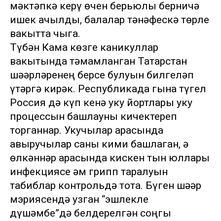
мәктәпкә керү өчен берьюлы берничә
ишек ачылды, балалар тәнәфескә төрле
вакытта чыга.
Түбән Кама көзге каникуллар
вакытында тәмамланган Татарстан
шәһәрләренең берсе булуын билгеләп
үтәргә кирәк. Республикада гына түгел
Россия дә күп кенә уку йортлары уку
процессын башлауны кичектереп
торганнар. Укучылар арасында
авыручылар саны кими башлаган, ә
өлкәннәр арасында кискен тын юллары
инфекциясе һәм грипп таралуын
табиблар контрольдә тота. Бүген шәһәр
мэриясендә узган “эшлекле
дүшәмбе”дә белдерелгән соңгы