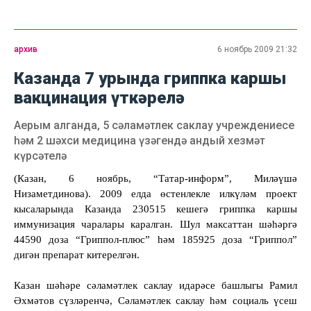
архив
6 ноябрь 2009 21:32
Казанда 7 урында гриппка каршы
вакцинация үткәрелә
Аерым алганда, 5 сәламәтлек саклау учреждениесе
һәм 2 шәхси медицина үзәгендә андый хезмәт
күрсәтелә
(Казан, 6 ноябр
ь
, “Татар-информ”, Миләүшә
Низаметдинова). 2009 елда өстенлекле илкүләм проект
кысаларында Казанда 230515 кешегә гриппка каршы
иммунизация чаралары каралган. Шул максаттан шәһәргә
44590 доза “Гриппол-плюс” һәм 185925 доза “Гриппол”
дигән препарат китерелгән.
Казан шәһәре сәламәтлек саклау идарәсе башлыгы Рамил
Әхмәтов сүзләренчә, Сәламәтлек саклау һәм социаль үсеш