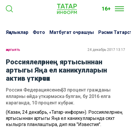
16+
Яңалыклар
Фото
Матбугат очрашуы
Рәсми Татарс
җәмгыять
24 декабрь 2017 13:17
Россиялеләрнең яртысыннан
артыгы Яңа ел каникулларын
актив үткәрәчәк
Россия Федерациясенең 53 процент гражданы
ялларны өйдә үткәрмәскә булган, бу 2016 елга
караганда, 10 процент күбрәк.
(Казан, 24 декабрь, «Татар-информ»). Россиялеләрнең
яртысыннан артыгы Яңа ел каникулларында сәяхәт
кылырга планлаштыра, дип яза "Известия".