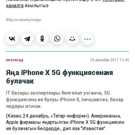
каналга
язылыгыз
#Яңа ел каникуллары
икътисад
24 декабрь 2017 12:49
Яңа iPhone X 5G функциясенә ия
булачак
IT базары экспертлары билгеләп узганча, 5G
функциясенә ия булуы iPhone X, һичшиксез, базар
лидеры итәчәк.
(Казан, 24 декабрь, «Татар-информ»). Американың
Apple фирмасы яңартылган iPhone X 5G функциясенә
ия булачагын белдерде., дип яза "Известия".