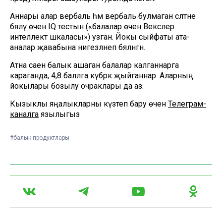
Аннары алар вербаль һәм вербаль булмаган сәләтне
бәяләү өчен IQ тестын («балалар өчен Векслер
интеллект шкаласы») узган. Йокы сыйфаты ата-
аналар җавабына нигезләнеп бәяләнгән.
Атна саен балык ашаган балалар калганнарга
караганда, 4,8 баллга күбрәк җыйганнар. Аларның
йокылары бозылу очраклары да аз.
Кызыклы яңалыкларны күзәтеп бару өчен
Телеграм-
каналга
язылыгыз
#балык продуктлары