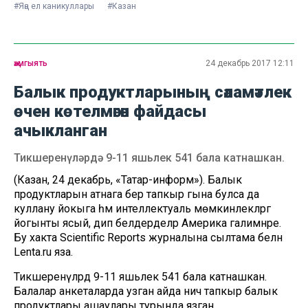
#Яңа ел каникуллары
#Казан
җәмгыять
24 декабрь 2017 12:11
Балык продуктларының сәламәтлек
өчен көтелмәгән файдасы
ачыкланган
Тикшеренүләрдә 9-11 яшьлек 541 бала катнашкан.
(Казан, 24 декабрь, «Татар-информ»). Балык
продуктларын атнага бер тапкыр гына булса да
куллану йокыга һәм интеллектуаль мөмкинлекләргә
йогынты ясый, дип белдерделәр Америка галимнәре.
Бу хакта Scientific Reports журналына сылтама белән
Lenta.ru яза.
Тикшеренүләрдә 9-11 яшьлек 541 бала катнашкан.
Балалар анкеталарда узган айда ничә тапкыр балык
продуктлары ашаулары турында язган.