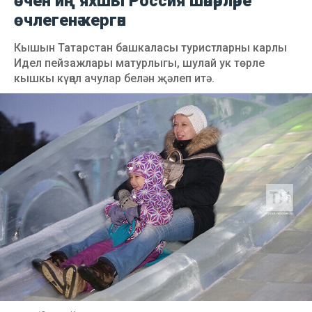
өчен иң яхшы Россия шәһәрләре
өчлегенә кергән
Кышын Татарстан башкаласы туристларны карлы
Идел пейзажлары матурлыгы, шулай ук төрле
кышкы күңел ачулар белән җәлеп итә.