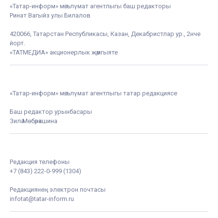
«Татар-информ» мәгълүмат агентлыгы баш редакторы
Ринат Вагыйз улы Билалов
420066, Татарстан Республикасы, Казан, Декабристлар ур., 2нче
йорт.
«ТАТМЕДИА» акционерлык җәмгыяте
«Татар-информ» мәгълүмат агентлыгы татар редакциясе
Баш редактор урынбасары
Зилә Мөбәрәкшина
Редакция телефоны
+7 (843) 222-0-999 (1304)
Редакциянең электрон почтасы
infotat@tatar-inform.ru