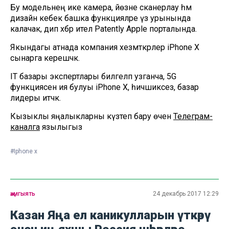
Бу модельнең ике камера, йөзне сканерлау һәм
дизайн кебек башка функцияләре үз урынында
калачак, дип хәбәр ителә Patently Apple порталында.
Якындагы атнада компания хезмәткәрләер iPhone X
сынарга керешәчәк.
IT базары экспертлары билгеләп узганча, 5G
функциясенә ия булуы iPhone X, һичшиксез, базар
лидеры итәчәк.
Кызыклы яңалыкларны күзәтеп бару өчен
Телеграм-
каналга
язылыгыз
#Iphone x
җәмгыять
24 декабрь 2017 12:29
Казан Яңа ел каникулларын үткәрү