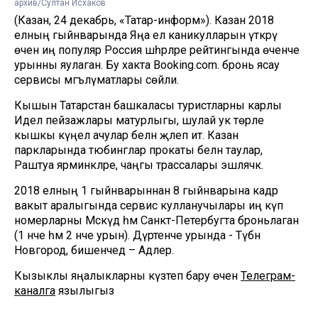
архив/Султан Исхаков
(Казан, 24 декабрь, «Татар-информ»). Казан 2018
елның гыйнварында Яңа ел каникулларын үткәрү
өчен иң популяр Россия шәһәрләре рейтингында өченче
урынны яулаган. Бу хакта Booking.com. бронь ясау
сервисы мәгълүматлары сөйли.
Кышын Татарстан башкаласы туристларны карлы
Идел пейзажлары матурлыгы, шулай ук төрле
кышкы күңел ачулар белән җәлеп итә. Казан
паркларында тюбинглар прокаты белән таулар,
Раштуа ярминкәләре, чаңгы трассалары эшләячәк.
2018 елның 1 гыйнварыннан 8 гыйнварына кадәр
вакыт аралыгында сервис кулланучылары иң күп
номерларны Мәскәүдә һәм Санкт-Петербугта броньлаган
(1 нче һәм 2 нче урын). Дүртенче урында - Түбән
Новгород, бишенчедә – Адлер.
Кызыклы яңалыкларны күзәтеп бару өчен
Телеграм-
каналга
язылыгыз