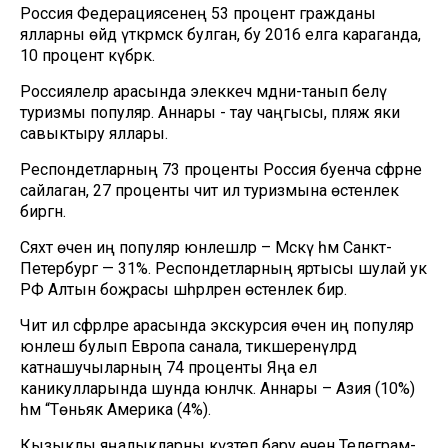
Россия Федерациясенең 53 процент гражданы
ялларны өйдә үткәрмәскә булган, бу 2016 елга караганда,
10 процент күбрәк.
Россиялеләр арасында элеккечә мәдәни-танып белү
туризмы популяр. Аннары - тау чаңгысы, пляж яки
савыктыру яллары.
Респондетларның 73 проценты Россия буенча сәфәрне
сайлаган, 27 проценты чит ил туризмына өстенлек
биргән.
Сәяхәт өчен иң популяр юнәлешләр – Мәскәү һәм Санкт-
Петербург — 31%. Респондетларның яртысы шулай ук
РФ Алтын боҗрасы шәһәрләренә өстенлек бирә.
Чит ил сәфәрләре арасында экскурсия өчен иң популяр
юнәлеш булып Европа санала, тикшеренүләрдә
катнашучыларның 74 проценты Яңа ел
каникулларында шунда юнәләчәк. Аннары – Азия (10%)
һәм “Төньяк Америка (4%).
Кызыклы яңалыкларны күзәтеп бару өчен
Телеграм-