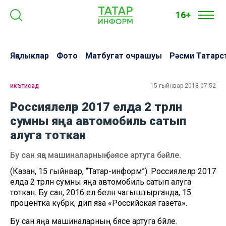
16+
Яңалыклар
Фото
Матбугат очрашуы
Рәсми Татарс
икътисад
15 гыйнвар 2018 07:52
Россиялеләр 2017 елда 2 трлн
сумны яңа автомобиль сатып
алуга тоткан
Бу сан яңа машиналарның бәясе артуга бәйле.
(Казан, 15 гыйнвар, “Татар-информ”). Россиялеләр 2017
елда 2 трлн сумны яңа автомобиль сатып алуга
тоткан. Бу сан, 2016 ел белән чагыштырганда, 15
процентка күбрәк, дип яза «Российская газета».
Бу сан яңа машиналарның бәясе артуга бәйле.