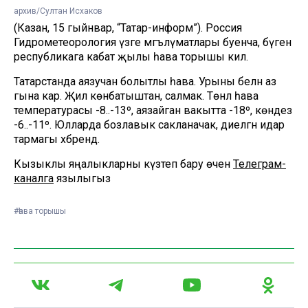
архив/Султан Исхаков
(Казан, 15 гыйнвар, “Татар-информ”). Россия
Гидрометеорология үзәге мәгълүматлары буенча, бүген
республикага кабат җылы һава торышы килә.
Татарстанда аязучан болытлы һава. Урыны белән аз
гына кар. Җил көнбатыштан, салмак. Төнлә һава
температурасы -8..-13º, аязайган вакытта -18º, көндез
-6..-11º. Юлларда бозлавык сакланачак, диелгән идарә
тармагы хәбәрендә.
Кызыклы яңалыкларны күзәтеп бару өчен
Телеграм-
каналга
язылыгыз
#һава торышы