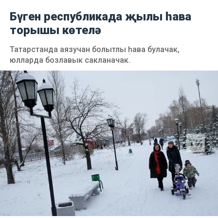
Бүген республикада җылы һава
торышы көтелә
Татарстанда аязучан болытлы һава булачак,
юлларда бозлавык сакланачак.