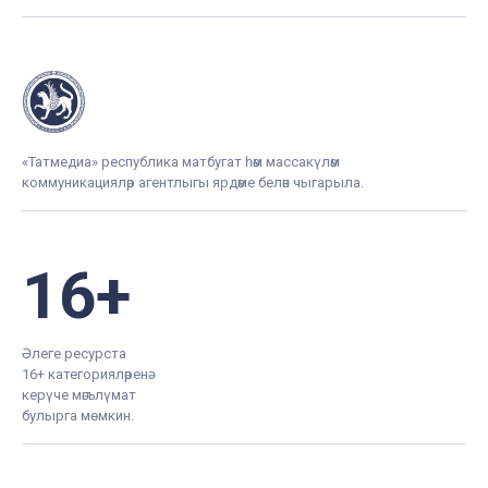
«Татмедиа» республика матбугат һәм массакүләм
коммуникацияләр агентлыгы ярдәме белән чыгарыла.
16+
Әлеге ресурста
16+ категорияләренә
керүче мәгълүмат
булырга мөмкин.