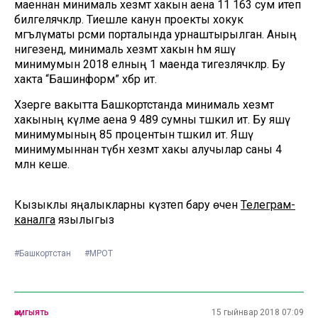
маеннан минималь хезмәт хакын аена 11 163 сум итеп
билгеләячәкләр. Тиешле канун проекты хокук
мәгълүматы рәсми порталында урнаштырылган. Аның
нигезендә, минималь хезмәт хакын һәм яшәү
минимумын 2018 елның 1 маенда тигезләячәкләр. Бу
хакта “Башинформ” хәбәр итә.
Хәзерге вакытта Башкортстанда минималь хезмәт
хакының күләме аена 9 489 сумны тәшкил итә. Бу яшәү
минимумының 85 процентын тәшкил итә. Яшәү
минимумыннан түбән хезмәт хакы алучылар саны 4
млн кеше.
Кызыклы яңалыкларны күзәтеп бару өчен
Телеграм-
каналга
язылыгыз
#Башкортстан
#МРОТ
җәмгыять
15 гыйнвар 2018 07:09