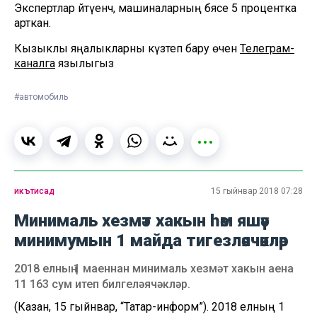
Экспертлар әйтүенчә, машиналарның бәясе 5 процентка
арткан.
Кызыклы яңалыкларны күзәтеп бару өчен
Телеграм-
каналга
язылыгыз
#автомобиль
икътисад
15 гыйнвар 2018 07:28
Минималь хезмәт хакын һәм яшәү
минимумын 1 майда тигезләячәкләр
2018 елның 1 маеннан минималь хезмәт хакын аена
11 163 сум итеп билгеләячәкләр.
(Казан, 15 гыйнвар, “Татар-информ”). 2018 елның 1