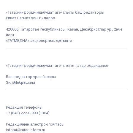
«Татар-информ» мәгълүмат агентлыгы баш редакторы
Ринат Вагыйз улы Билалов
420066, Татарстан Республикасы, Казан, Декабристлар ур., 2нче
йорт.
«ТАТМЕДИА» акционерлык җәмгыяте
«Татар-информ» мәгълүмат агентлыгы татар редакциясе
Баш редактор урынбасары
Зилә Мөбәрәкшина
Редакция телефоны
+7 (843) 222-0-999 (1304)
Редакциянең электрон почтасы
infotat@tatar-inform.ru