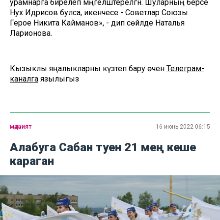
урамнарга бирелеп мәңгеләштерелгән. Шуларның берсе
Нух Идрисов булса, икенчесе - Советлар Союзы
Герое Никита Кайманов», - дип сөйләде Наталья
Ларионова.
Кызыклы яңалыкларны күзәтеп бару өчен
Телеграм-
каналга
язылыгыз
мәдәният
16 июнь 2022 06:15
Алабуга Сабан туен 21 мең кеше
караган