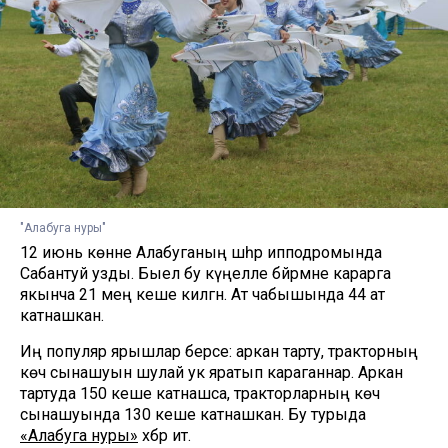
"Алабуга нуры"
12 июнь көнне Алабуганың шәһәр ипподромында
Сабантуй узды. Быел бу күңелле бәйрәмне карарга
якынча 21 мең кеше килгән. Ат чабышында 44 ат
катнашкан.
Иң популяр ярышлар берсе: аркан тарту, тракторның
көч сынашуын шулай ук яратып караганнар. Аркан
тартуда 150 кеше катнашса, тракторларның көч
сынашуында 130 кеше катнашкан. Бу турыда
«Алабуга нуры»
хәбәр итә.