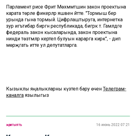
Парламент рәисе Фәрит Мөхәммәтшин закон проектына
карата төрле фикерләр яшәвен әйтте. "Тормыш бер
урында гына тормый. Цифрлаштыруга, интернетка
зур игътибар биргән республикада, бигрәк тә. Гамәлдәге
федераль закон кысаларында, закон проектына
нинди төзәтмәләр кертеп булуын карарга кирәк", - дип
мөрәҗәгать итте ул депутатларга.
Кызыклы яңалыкларны күзәтеп бару өчен
Телеграм-
каналга
язылыгыз
җәмгыять
16 июнь 2022 07:21