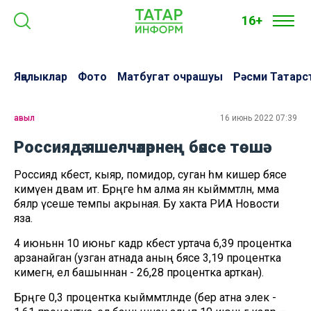
16+
Яңалыклар
Фото
Матбугат очрашуы
Рәсми Татарс
авыл
16 июнь 2022 07:39
Россиядә яшелчәләрнең бәясе төшә
Россиядә кәбестә, кыяр, помидор, суган һәм кишер бәясе
кимүен дәвам итә. Бәрәңге һәм алма янә кыйммәтләнә, әмма
бәяләр үсеше темпы акрыная. Бу хакта РИА Новости
яза.
4 июньнән 10 июньгә кадәр кәбестә уртача 6,39 процентка
арзанайган (узган атнада аның бәясе 3,19 процентка
кимегән, ел башыннан - 26,28 процентка арткан).
Бәрәңге 0,3 процентка кыйммәтләнде (бер атна элек -