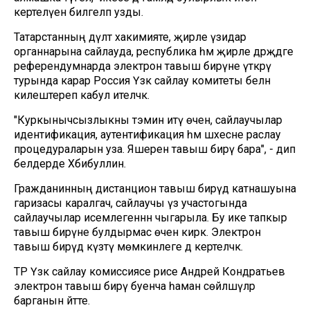
кертелүен билгеләп узды.
Татарстанның дәүләт хакимияте, җирле үзидарә
органнарына сайлауда, республика һәм җирле дәрәҗәдәге
референдумнарда электрон тавыш бирүне үткәрү
турында карар Россия Үзәк сайлау комитеты белән
килештереп кабул ителәчәк.
"Куркынычсызлыкны тәэмин итү өчен, сайлаучылар
идентификация, аутентификация һәм шәхесне раслау
процедураларын уза. Яшерен тавыш бирү бара", - дип
белдерде Хәбибуллин.
Гражданинның дистанцион тавыш бирүдә катнашуына
гаризасы каралгач, сайлаучы үз участогында
сайлаучылар исемлегеннән чыгарыла. Бу ике тапкыр
тавыш бирүне булдырмас өчен кирәк. Электрон
тавыш бирүдә күзәтү мөмкинлеге дә кертеләчәк.
ТР Үзәк сайлау комиссиясе рәисе Андрей Кондратьев
электрон тавыш бирү буенча һаман сөйләшүләр
барганын әйтте.