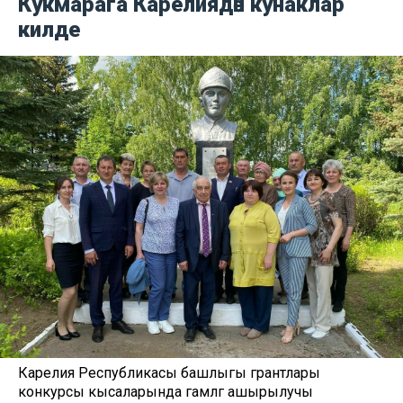
Кукмарага Карелиядән кунаклар
килде
Карелия Республикасы башлыгы грантлары
конкурсы кысаларында гамәлгә ашырылучы