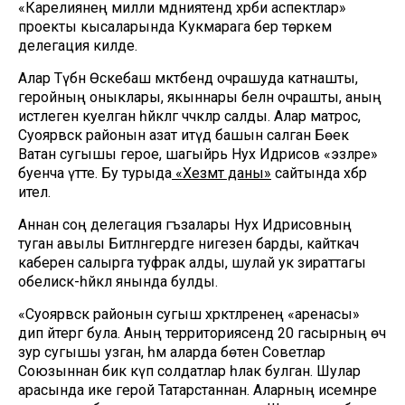
«Карелиянең милли мәдәниятендә хәрби аспектлар»
проекты кысаларында Кукмарага бер төркем
делегация килде.
Алар Түбән Өскебаш мәктәбендә очрашуда катнашты,
геройның оныклары, якыннары белән очрашты, аның
истәлегенә куелган һәйкәлгә чәчәкләр салды. Алар матрос,
Суоярвск районын азат итүдә башын салган Бөек
Ватан сугышы герое, шагыйрь Нух Идрисов «эзләре»
буенча үтте. Бу турыда
«Хезмәт даны»
сайтында хәбәр
ителә.
Аннан соң делегация әгъзалары Нух Идрисовның
туган авылы Битләнгердәге нигезенә барды, кайткач
каберенә салырга туфрак алды, шулай ук зираттагы
обелиск-һәйкәл янында булды.
«Суоярвск районын сугыш хәрәкәтләренең «аренасы»
дип әйтергә була. Аның территориясендә 20 гасырның өч
зур сугышы узган, һәм аларда бөтен Советлар
Союзыннан бик күп солдатлар һәлак булган. Шулар
арасында ике герой Татарстаннан. Аларның исемнәре