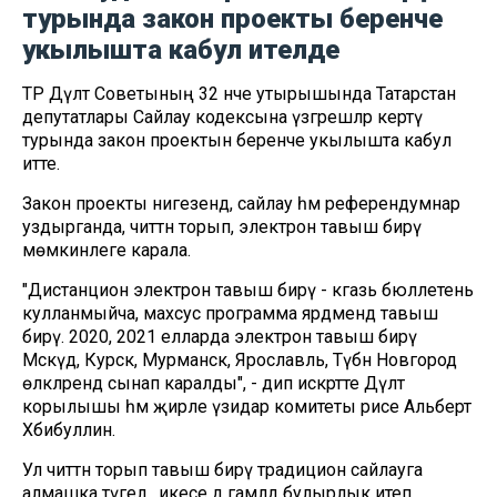
турында закон проекты беренче
укылышта кабул ителде
ТР Дәүләт Советының 32 нче утырышында Татарстан
депутатлары Сайлау кодексына үзгәрешләр кертү
турында закон проектын беренче укылышта кабул
итте.
Закон проекты нигезендә, сайлау һәм референдумнар
уздырганда, читтән торып, электрон тавыш бирү
мөмкинлеге карала.
"Дистанцион электрон тавыш бирү - кәгазь бюллетень
кулланмыйча, махсус программа ярдәмендә тавыш
бирү. 2020, 2021 елларда электрон тавыш бирү
Мәскәүдә, Курск, Мурманск, Ярославль, Түбән Новгород
өлкәләрендә сынап каралды", - дип искәртте Дәүләт
корылышы һәм җирле үзидарә комитеты рәисе Альберт
Хәбибуллин.
Ул читтән торып тавыш бирү традицион сайлауга
алмашка түгел, ә икесе дә гамәлдә булырлык итеп