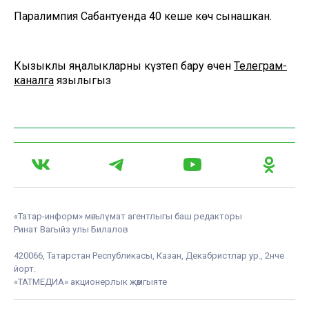
Паралимпия Сабантуенда 40 кеше көч сынашкан.
Кызыклы яңалыкларны күзәтеп бару өчен
Телеграм-
каналга
язылыгыз
«Татар-информ» мәгълүмат агентлыгы баш редакторы
Ринат Вагыйз улы Билалов
420066, Татарстан Республикасы, Казан, Декабристлар ур., 2нче
йорт.
«ТАТМЕДИА» акционерлык җәмгыяте