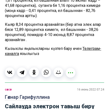
1,61 процентка, ел башыннан алып 10 июньгә кадәр –
41,68 процентка), ә суганга бәя 1,16 процентка кимеде
(моңа кадәр - 0,41 процентка, ел башыннан - 82,76
процентка артты).
Кыяр 8,34 процентка арзанайган (бер атна элек алар
бәясе 12,89 процентка кимегән, ә ел башыннан - 38,26
процентка), помидор 4-10 июньдә 8,87 процентка
арзанайган .
Кызыклы яңалыкларны күзәтеп бару өчен
Телеграм-
каналга
язылыгыз
сәясәт
16 июнь 2022 07:24
Гөлнар Гарифуллина
Сайлауда электрон тавыш бирү