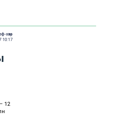
еф-хәтәр
7 10:17
ы
– 12
ән