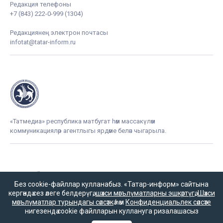
Редакция телефоны
+7 (843) 222-0-999 (1304)
Редакциянең электрон почтасы
infotat@tatar-inform.ru
«Татмедиа» республика матбугат һәм массакүләм
коммуникацияләр агентлыгы ярдәме белән чыгарыла.
16+
Без cookie-файллар кулланабыз. «Татар-информ» сайтына
кергәндә сез әлеге белдерүгә,
шәхси мәгълүматларны эшкәртүгә
,
Шәхси
мәгълүматлар турындагы сәясәткә
һәм
Конфиденциальлек сәясәте
Әлеге ресурста
нигезендә cookie файлларын куллануга ризалашасыз
16+ категорияләренә