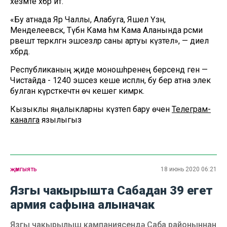
хезмәте хәбәр итә.
«Бу атнада Яр Чаллы, Алабуга, Яшел Үзән,
Менделеевск, Түбән Кама һәм Кама Аланында рәсми
рәвештә теркәлгән эшсезләр саны артуы күзәтелә», — диелә
хәбәрдә.
Республиканың җиде моношәһәренең берсендә генә —
Чистайда - 1240 эшсез кеше исәпләнә, бу бер атна элек
булган күрсәткечтән өч кешегә кимрәк.
Кызыклы яңалыкларны күзәтеп бару өчен
Телеграм-
каналга
язылыгыз
җәмгыять
18 июнь 2020 06:21
Язгы чакырышта Сабадан 39 егет
армия сафына алыначак
Язгы чакырылыш кампаниясендә Саба районыннан