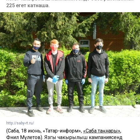
225 егет катнаша.
http://saby-rt.ru/
(Саба, 18 июнь, «Татар-информ»,
«Саба таңнары»
,
Фәнил Мәүлетов). Язгы чакырылыш кампаниясендә