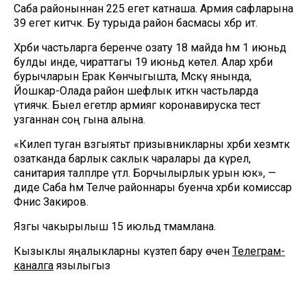
Саба районыннан 225 егет катнаша. Армия сафларына
39 егет китәчәк. Бу турыда район басмасы хәбәр итә.
Хәрби частьларга беренче озату 18 майда һәм 1 июньдә
булды инде, чираттагы 19 июньдә көтелә. Алар хәрби
бурычларын Ерак Көнчыгышта, Мәскәү янында,
Йошкар-Олада район шефлык иткән частьларда
үтиячәк. Быел егетләр армиягә коронавируска тест
узганнан соң гына алына.
«Килеп туган вәзгыятьтә призывникларны хәрби хезмәткә
озатканда барлык саклык чаралары да күрелә,
санитария таләпләре үтәлә. Борчылырлык урын юк», —
диде Саба һәм Теләче районнары буенча хәрби комиссар
Фәнис Закиров.
Язгы чакырылыш 15 июльдә тәмамлана.
Кызыклы яңалыкларны күзәтеп бару өчен
Телеграм-
каналга
язылыгыз