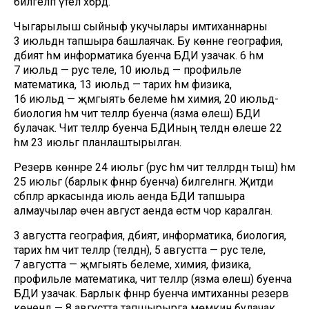
билгеләп үтелә хәбәрдә.
Чыгарылыш сыйныф укучылары имтиханнарны
3 июльдән тапшыра башлаячак. Бу көнне география,
әдәбият һәм информатика буенча БДИ узачак. 6 һәм
7 июльдә — рус теле, 10 июльдә — профильле
математика, 13 июльдә — тарих һәм физика,
16 июльдә — җәмгыять белеме һәм химия, 20 июльдә-
биология һәм чит телләр буенча (язма өлеш) БДИ
булачак. Чит телләр буенча БДИның телдән өлеше 22
һәм 23 июльгә планлаштырылган.
Резерв көннәре 24 июльгә (рус һәм чит телләрдән тыш) һәм
25 июльгә (барлык фәннәр буенча) билгеләнгән. Җитди
сәбәпләр аркасында июль аенда БДИ тапшыра
алмаучылар өчен август аенда өстәмә чор каралган.
3 августта география, әдәбият, информатика, биология,
тарих һәм чит телләр (телдән), 5 августта — рус теле,
7 августта — җәмгыять белеме, химия, физика,
профильле математика, чит телләр (язма өлеш) буенча
БДИ узачак. Барлык фәннәр буенча имтиханны резерв
көнендә — 8 августта тапшырырга мөмкин булачак.