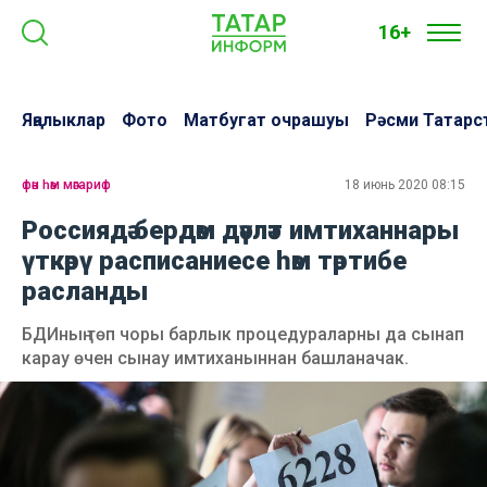
16+
Яңалыклар
Фото
Матбугат очрашуы
Рәсми Татарс
фән һәм мәгариф
18 июнь 2020 08:15
Россиядә бердәм дәүләт имтиханнары
үткәрү расписаниесе һәм тәртибе
расланды
БДИның төп чоры барлык процедураларны да сынап
карау өчен сынау имтиханыннан башланачак.