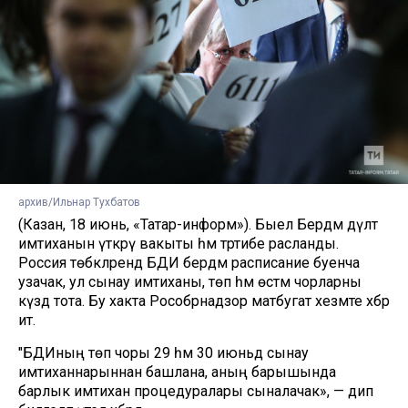
архив/Ильнар Тухбатов
(Казан, 18 июнь, «Татар-информ»). Быел Бердәм дәүләт
имтиханын үткәрү вакыты һәм тәртибе расланды.
Россия төбәкләрендә БДИ бердәм расписание буенча
узачак, ул сынау имтиханы, төп һәм өстәмә чорларны
күздә тота. Бу хакта Рособрнадзор матбугат хезмәте хәбәр
итә.
"БДИның төп чоры 29 һәм 30 июньдә сынау
имтиханнарыннан башлана, аның барышында
барлык имтихан процедуралары сыналачак», — дип