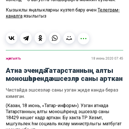
Кызыклы яңалыкларны күзәтеп бару өчен
Телеграм-
каналга
язылыгыз
җәмгыять
18 июнь 2020 07:45
Атна эчендә Татарстанның алты
моношәһәрендә эшсезләр саны арткан
Чистайда эшсезләр саны узган җиде көндә бераз
кимегән.
(Казан, 18 июнь, «Татар-информ»). Узган атнада
Татарстанның алты моношәһәрендә эшсезләр саны
18429 кешегә кадәр арткан. Бу хакта ТР Хезмәт,
мәшгульлек һәм социаль яклау министрлыгы матбугат