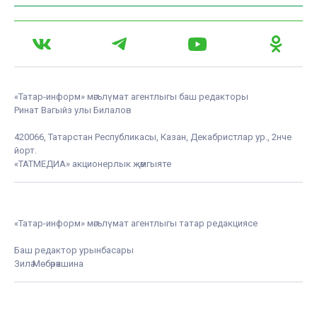
«Татар-информ» мәгълүмат агентлыгы баш редакторы
Ринат Вагыйз улы Билалов
420066, Татарстан Республикасы, Казан, Декабристлар ур., 2нче
йорт.
«ТАТМЕДИА» акционерлык җәмгыяте
«Татар-информ» мәгълүмат агентлыгы татар редакциясе
Баш редактор урынбасары
Зилә Мөбәрәкшина