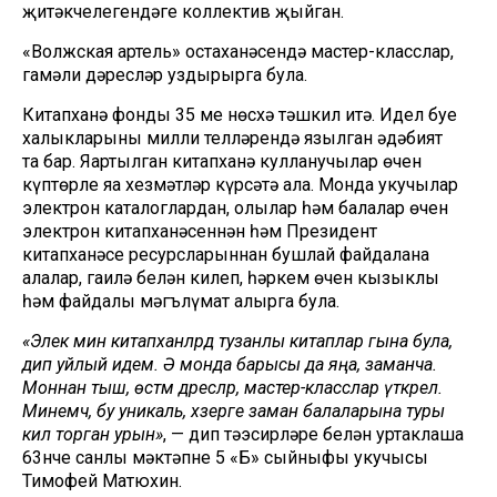
җитәкчелегендәге коллектив җыйган.
«Волжская артель» оста­ханәсендә мастер-класслар,
га­мәли дәресләр уздырырга була.
Китапханә фонды 35 мең нөсхә тәшкил итә. Идел буе
халыкларының милли тел­ләрендә язылган әдәбият
та бар. Яңартылган китапханә кул­ланучылар өчен
күптөрле яңа хезмәтләр күрсәтә ала. Монда укучылар
электрон ка­талоглардан, олылар һәм балалар өчен
электрон ки­тапханәсеннән һәм Президент
китапханәсе ресурсларыннан бушлай файдалана
алалар, гаилә белән килеп, һәркем өчен кызыклы
һәм файдалы мәгълүмат алырга була.
«Элек мин китапханәләрдә тузанлы китаплар гына була,
дип уйлый идем. Ә монда барысы да яңа, заманча.
Мон­нан тыш, өстәмә дәресләр, мастер-класслар үткәрелә.
Ми­немчә, бу уникаль, хәзерге заман балаларына туры
килә торган урын»
, — дип тәэсирләре белән уртаклаша
63нче санлы мәктәпнең 5 «Б» сыйныфы укучысы
Тимофей Матюхин.