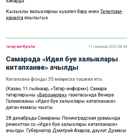
хәбәрдә.
Кызыклы яңалыкларны күзәтеп бару өчен
Телеграм-
каналга
язылыгыз
татар матбугаты
11 гыйнвар 2022 08:43
Самарада «Идел буе ха­лыклары
китапханәсе» ачыл­ды
Китапханә фонды 35 мең нөсхә тәшкил итә.
(Казан, 11 гыйнвар, «Татар-информ»). Самара
татарларының
«Бердәмлек»
газетасында Венера
Галимованың «Идел буе халыклары китапханәсе»
дигән язмасы чыкты.
28 декабрьдә Самараның Ленинградская урамында
ре­монттан соң «Идел буе ха­лыклары китапханәсе»
ачыл­ды. Губернатор Дмитрий Азаров, дәүләт Думасы