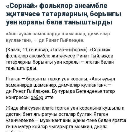
«Сорнай» фольклор ансамбле
җитәкчесе татарларның борынгы
уен коралы белән таныштырды
«Аны әүвәл заманнарда шаманнар, димчеләр
кулланган», — ди Ринат Гыйләҗев.
(Казан, 11 гыйнвар, «Татар-информ»). «Сорнай»
фольклор ансамбле җитәкчесе Ринат Гыйләҗев
татарларның борынгы уен коралы — ятаган белән
таныштырды.
Ятаган — борынгы төрки уен коралы. «Аны әүвәл
заманнарда шаманнар, димчеләр кулланган», —
ди Ринат Гыйләҗев. Бу турыда Бөтендөнья татар
конгрессы
хәбәр
итте.
Җиде аһәң сүзен аңлата торган уен коралына кушылып
дастан, бәет яңгыратучы осталар булган. Ятаган
үзенчәлекле — музыкант аны җаны-тәне белән яратса
гына матур көйләр чыгарырга мөмкин, диелә