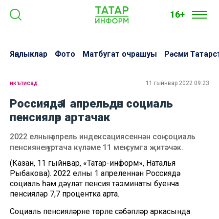
16+
Яңалыклар
Фото
Матбугат очрашуы
Рәсми Татарс
икътисад
11 гыйнвар 2022 09:23
Россиядә 1 апрельдән социаль
пенсияләр артачак
2022 елның апрель индексациясеннән соң социаль
пенсиянең уртача күләме 11 мең сумга җитәчәк.
(Казан, 11 гыйнвар, «Татар-информ», Наталья
Рыбакова). 2022 елның 1 апреленнән Россиядә
социаль һәм дәүләт пенсия тәэминаты буенча
пенсияләр 7,7 процентка арта.
Социаль пенсияләрне төрле сәбәпләр аркасында