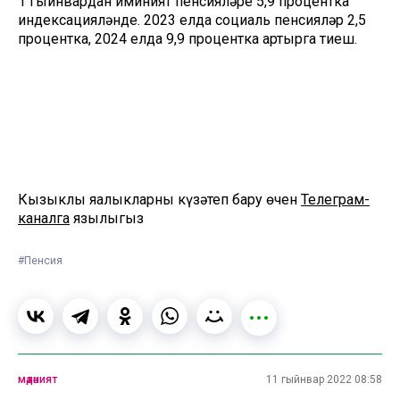
1 гыйнвардан иминият пенсияләре 5,9 процентка
индексацияләнде. 2023 елда социаль пенсияләр 2,5
процентка, 2024 елда 9,9 процентка артырга тиеш.
Кызыклы яңалыкларны күзәтеп бару өчен
Телеграм-
каналга
язылыгыз
#Пенсия
мәдәният
11 гыйнвар 2022 08:58