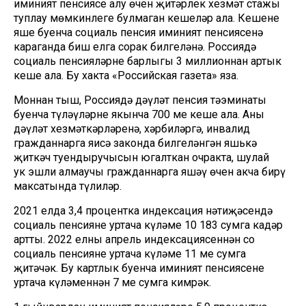
иминият пенсиясе алу өчен җитәрлек хезмәт стажы
туплау мөмкинлеге булмаган кешеләр ала. Кешенең
яше буенча социаль пенсия иминият пенсиясенә
караганда биш елга соңрак билгеләнә. Россиядә
социаль пенсияләрне барлыгы 3 миллионнан артык
кеше ала. Бу хакта «Российская газета» яза.
Моннан тыш, Россиядә дәүләт пенсия тәэминаты
буенча түләүләрне якынча 700 мең кеше ала. Аны
дәүләт хезмәткәрләренә, хәрбиләргә, инвалид
гражданнарга яисә законда билгеләнгән яшькә
җиткәч туендыручысын югалткан очракта, шулай
ук эшли алмаучы гражданнарга яшәү өчен акча бирү
максатында түлиләр.
2021 елда 3,4 процентка индексация нәтиҗәсендә
социаль пенсиянең уртача күләме 10 183 сумга кадәр
артты. 2022 елның апрель индексациясеннән соң
социаль пенсиянең уртача күләме 11 мең сумга
җитәчәк. Бу картлык буенча иминият пенсиясенең
уртача күләменнән 7 мең сумга кимрәк.