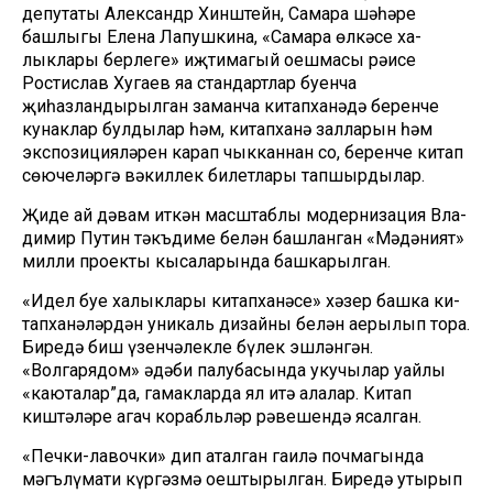
депутаты Алек­сандр Хинштейн, Самара шәһәре
башлыгы Елена Ла­пушкина, «Самара өлкәсе ха­
лыклары берлеге» иҗтимагый оешмасы рәисе
Ростислав Хугаев яңа стандартлар буен­ча
җиһазландырылган заман­ча китапханәдә беренче
кунак­лар булдылар һәм, китапханә залларын һәм
экспозицияләрен карап чыкканнан соң, беренче китап
сөючеләргә вәкиллек билетлары тапшырдылар.
Җиде ай дәвам иткән мас­штаблы модернизация Вла­
димир Путин тәкъдиме бе­лән башланган «Мәдәният»
мил­ли проекты кысаларында баш­карылган.
«Идел буе халыклары ки­тапханәсе» хәзер башка ки­
тапханәләрдән уникаль ди­зайны белән аерылып тора.
Биредә биш үзенчәлекле бүлек эшләнгән.
«Волгарядом» әдәби палубасында укучылар уңайлы
«каюталар”да, гамакларда ял итә алалар. Китап
киштәләре агач корабльләр рәвешендә ясалган.
«Печки-лавочки» дип аталган гаилә почмагында
мәгълүмати күргәзмә оештырылган. Бире­дә утырып