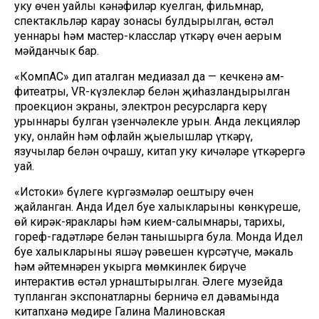
уку өчен уңайлы кәнәфиләр куелган, фильмнар,
спектакльләр карау зонасы булдырылган, өстәл
уеннары һәм мастер-класслар үткәрү өчен аерым
мәйданчык бар.
«КомпАС» дип аталган ме­диазал да — кечкенә ам­
фитеатры, VR-күзлекләр бе­лән җиһазландырылган
проек­цион экраны, электрон ре­сурсларга керү
урыннары бул­ган үзенчәлекле урын. Анда лекцияләр
уку, онлайн һәм офлайн җыелышлар үткәрү,
язучылар белән очрашу, китап уку кичәләре үткәрергә
уңай.
«Истоки» бүлеге күргәзмә­ләр оештыру өчен
җайланган. Анда Идел буе халыкларының көнкүреше,
өй кирәк-яраклары һәм кием-салымнары, тарихы,
гореф-гадәтләре белән та­нышырга була. Монда Идел
буе халыкларының яшәү рә­вешен күрсәтүче, мәкаль
һәм әйтемнәрен укырга мөмкинлек бирүче
интерактив өстәл урнаштырылган. Әлеге музейда
тупланган экспонатларны бер­ничә ел дәвамында
китапханә мөдире Галина Малиновская