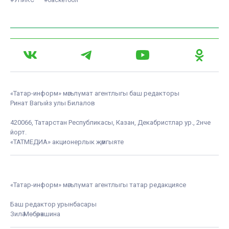
«Татар-информ» мәгълүмат агентлыгы баш редакторы
Ринат Вагыйз улы Билалов
420066, Татарстан Республикасы, Казан, Декабристлар ур., 2нче
йорт.
«ТАТМЕДИА» акционерлык җәмгыяте
«Татар-информ» мәгълүмат агентлыгы татар редакциясе
Баш редактор урынбасары
Зилә Мөбәрәкшина