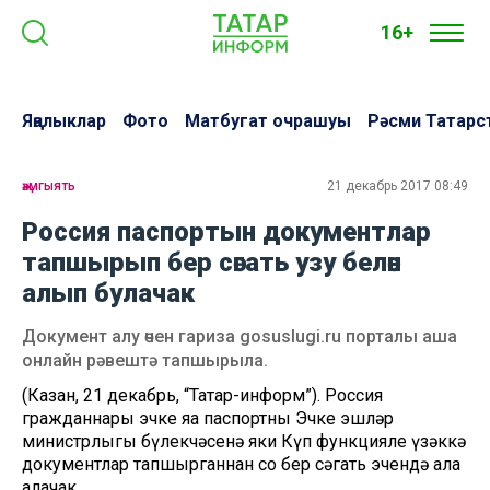
16+
Яңалыклар
Фото
Матбугат очрашуы
Рәсми Татарс
җәмгыять
21 декабрь 2017 08:49
Россия паспортын документлар
тапшырып бер сәгать узу белән
алып булачак
Документ алу өчен гариза gosuslugi.ru порталы аша
онлайн рәвештә тапшырыла.
(Казан, 21 декабрь, “Татар-информ”). Россия
гражданнары эчке яңа паспортны Эчке эшләр
министрлыгы бүлекчәсенә яки Күп функцияле үзәккә
документлар тапшырганнан соң бер сәгать эчендә ала
алачак.