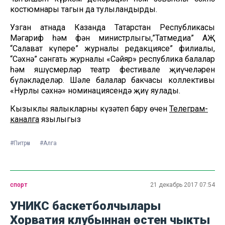
костюмнары тагын да тулыландырды.
Узган атнада Казанда Татарстан Республикасы
Мәгариф һәм фән министрлыгы,”Татмедиа” АҖ
“Салават күпере” журналы редакциясе” филиалы,
“Сәхнә” сәнгать журналы «Сәйяр» республика балалар
һәм яшүсмерләр театр фестивале җиңүчеләрен
бүләкләделәр. Шәле балалар бакчасы коллективы
«Нурлы сәхнә» номинациясендә җиңү яулады.
Кызыклы яңалыкларны күзәтеп бару өчен
Телеграм-
каналга
язылыгыз
#Питрәч
#Алга
спорт
21 декабрь 2017 07:54
УНИКС баскетболчылары
Хорватия клубыннан өстен чыкты