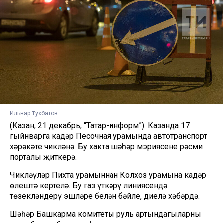
Ильнар Тухбатов
(Казан, 21 декабрь, “Татар-информ”). Казанда 17
гыйнварга кадәр Песочная урамында автотранспорт
хәрәкәте чикләнә. Бу хакта шәһәр мэриясенең рәсми
порталы җиткерә.
Чикләүләр Пихта урамыннан Колхоз урамына кадәр
өлештә кертелә. Бу газ үткәрү линиясендә
төзекләндерү эшләре белән бәйле, диелә хәбәрдә.
Шәһәр Башкарма комитеты руль артындагыларны