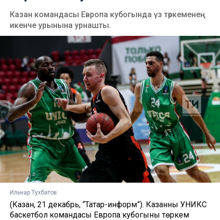
Казан командасы Европа кубогында үз төркеменең
икенче урынына урнашты.
Ильнар Тухбатов
(Казан, 21 декабрь, “Татар-информ”). Казанның УНИКС
баскетбол командасы Европа кубогының төркем