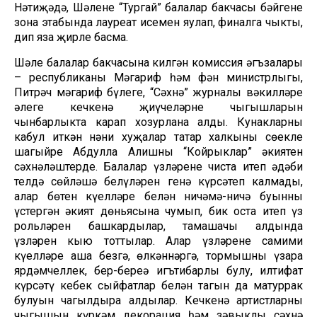
Нәтиҗәдә, Шәленең “Тургай” балалар бакчасы бәйгенең
зона этабында лауреат исемен яулап, финалга чыкты,
дип яза җирле басма.
Шәле балалар бакчасына килгән комиссия әгъзалары
– республиканың Мәгариф һәм фән министрлыгы,
Питрәч мәгариф бүлеге, “Сәхнә” журналы вәкилләре
әлеге кечкенә җиңүчеләрнең чыгышларын
чынбарлыкта карап хозурлана алды. Кунакларны
кабул иткән нәни хуҗалар татар халкының сөекле
шагыйре Абдулла Алишның “Койрыклар” әкиятен
сәхнәләштерде. Балалар үзләренең чиста итеп әдәби
телдә сөйләшә белүләрен генә күрсәтеп калмады,
алар бөтен күңелләре белән ничәмә-ничә буынны
үстергән әкият дөньясына чумып, бик оста итеп үз
рольләрен башкардылар, тамашачы алдында
үзләрен кыю тоттылар. Алар үзләренең самими
күңелләре аша безгә, өлкәннәргә, тормышның үзара
ярдәмчеллек, бер-береңә игътибарлы булу, илтифат
күрсәтү кебек сыйфатлар белән тагын да матуррак
булуын чагылдыра алдылар. Кечкенә артистларның
чыгышын күркәм декорация һәм зәвыклы сәхнә