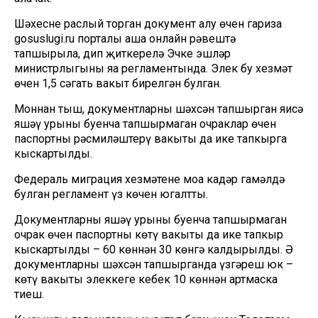
Шәхесне раслый торган документ алу өчен гариза
gosuslugi.ru порталы аша онлайн рәвештә
тапшырыла, дип җиткерелә Эчке эшләр
министрлыгының яңа регламентында. Элек бу хезмәт
өчен 1,5 сәгать вакыт бирелгән булган.
Моннан тыш, документларны шәхсән тапшырган яисә
яшәү урыны буенча тапшырмаган очраклар өчен
паспортны рәсмиләштерү вакыты да ике тапкырга
кыскартылды.
Федераль миграция хезмәтенең моңа кадәр гамәлдә
булган регламент үз көчен югалтты.
Документларны яшәү урыны буенча тапшырмаган
очрак өчен паспортны көтү вакыты да ике тапкыр
кыскартылды – 60 көннән 30 көнгә калдырылды. Ә
документларны шәхсән тапшырганда үзгәреш юк –
көтү вакыты элеккеге кебек 10 көннән артмаска
тиеш.