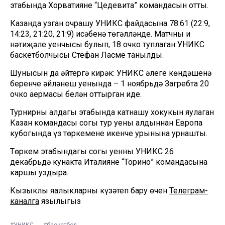
этабында Хорватиянең “Цедевита” командасын отты.
Казанда узган очрашу УНИКС файдасына 78:61 (22:9,
14:23, 21:20, 21:9) исәбенә төгәлләнде. Матчның иң
нәтиҗәле уенчысы булып, 18 очко туплаган УНИКС
баскетболчысы Стефан Ласме танылды.
Шунысын да әйтергә кирәк: УНИКС әлеге көндәшенә
беренче әйләнеш уенында – 1 ноябрьдә Загребта 20
очко аермасы белән оттырган иде.
Турнирның алдагы этабында катнашу хокукын яулаган
Казан командасы соңгы тур уены алдыннан Европа
кубогында үз төркеменең икенче урынына урнашты.
Төркем этабындагы соңгы уенны УНИКС 26
декабрьдә кунакта Италиянең “Торино” командасына
каршы уздыра.
Кызыклы яңалыкларны күзәтеп бару өчен
Телеграм-
каналга
язылыгыз
#УНИКС
#баскетбол