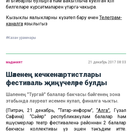
игътибарлы булырга һәм вакытлыча куелган юл
билгеләре күрсәтмәләрен үтәргә чакыра.
Кызыклы яңалыкларны күзәтеп бару өчен
Телеграм-
каналга
язылыгыз
#Казан урамнары
мәдәният
21 декабрь 2017 08:03
Шәленең кечкенә артистлары
фестиваль җиңүчеләре булды
Шәленең "Тургай" балалар бакчасы бәйгенең зона
этабында лауреат исемен яулап, финалга чыкты.
(Питрәч, 21 декабрь, “Татар-информ”,
“Алга”
, Гүзәл
Сафина). “Сәйяр” республикакүләм балалар һәм
яшүсмерләр театр фестиваленә районнан 2 балалар
бакчасы коллективы үз эшен тәкъдим итте.