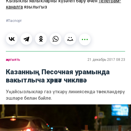
Кызыклы яңалыкларны күзәтеп бару өчен
Телеграм-
каналга
язылыгыз
#Паспорт
җәмгыять
21 декабрь 2017 08:23
Казанның Песочная урамында
вакытлыча хәрәкәт чикләнә
Уңайсызлыклар газ үткәрү линиясендә төзекләндерү
эшләре белән бәйле.