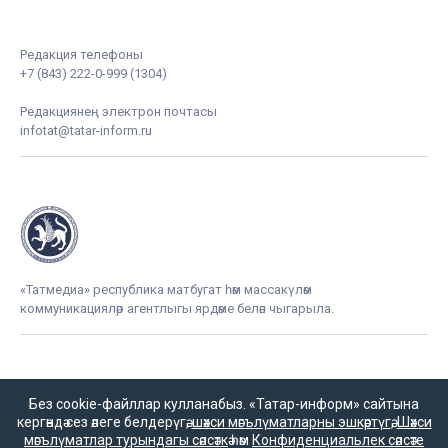
Редакция телефоны
+7 (843) 222-0-999 (1304)
Редакциянең электрон почтасы
infotat@tatar-inform.ru
«Татмедиа» республика матбугат һәм массакүләм
коммуникацияләр агентлыгы ярдәме белән чыгарыла.
16+
Без cookie-файллар кулланабыз. «Татар-информ» сайтына
кергәндә сез әлеге белдерүгә,
шәхси мәгълүматларны эшкәртүгә
,
Шәхси
мәгълүматлар турындагы сәясәткә
һәм
Конфиденциальлек сәясәте