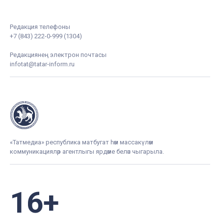
Редакция телефоны
+7 (843) 222-0-999 (1304)
Редакциянең электрон почтасы
infotat@tatar-inform.ru
«Татмедиа» республика матбугат һәм массакүләм
коммуникацияләр агентлыгы ярдәме белән чыгарыла.
16+