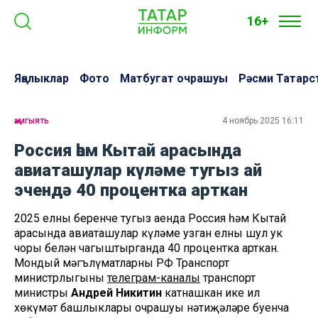
16+
Яңалыклар
Фото
Матбугат очрашуы
Рәсми Татарс
җәмгыять
4 ноябрь 2025 16:11
Россия һәм Кытай арасында
авиаташулар күләме тугыз ай
эчендә 40 процентка арткан
2025 елның беренче тугыз аенда Россия һәм Кытай
арасында авиаташулар күләме узган елның шул ук
чоры белән чагыштырганда 40 процентка арткан.
Мондый мәгълүматларны РФ Транспорт
министрлыгының
телеграм-каналы
транспорт
министры
Андрей Никитин
катнашкан ике ил
хөкүмәт башлыклары очрашуы нәтиҗәләре буенча