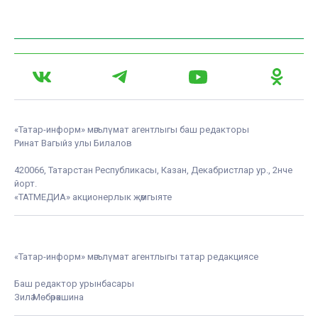
«Татар-информ» мәгълүмат агентлыгы баш редакторы
Ринат Вагыйз улы Билалов
420066, Татарстан Республикасы, Казан, Декабристлар ур., 2нче
йорт.
«ТАТМЕДИА» акционерлык җәмгыяте
«Татар-информ» мәгълүмат агентлыгы татар редакциясе
Баш редактор урынбасары
Зилә Мөбәрәкшина