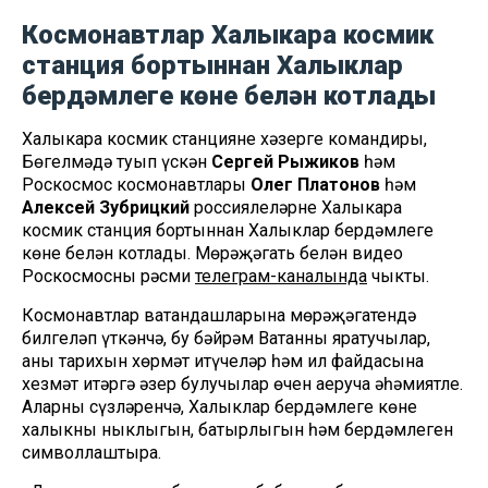
Космонавтлар Халыкара космик
станция бортыннан Халыклар
бердәмлеге көне белән котлады
Халыкара космик станциянең хәзерге командиры,
Бөгелмәдә туып үскән
Сергей Рыжиков
һәм
Роскосмос космонавтлары
Олег Платонов
һәм
Алексей Зубрицкий
россиялеләрне Халыкара
космик станция бортыннан Халыклар бердәмлеге
көне белән котлады. Мөрәҗәгать белән видео
Роскосмосның рәсми
телеграм-каналында
чыкты.
Космонавтлар ватандашларына мөрәҗәгатендә
билгеләп үткәнчә, бу бәйрәм Ватанны яратучылар,
аның тарихын хөрмәт итүчеләр һәм ил файдасына
хезмәт итәргә әзер булучылар өчен аеруча әһәмиятле.
Аларның сүзләренчә, Халыклар бердәмлеге көне
халыкның ныклыгын, батырлыгын һәм бердәмлеген
символлаштыра.