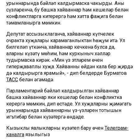
урыннарында бәйләп калдырмаска чакырды. Аның
сүзләренчә, бу башка хайваннар һәм кешеләр белән
конфликтларга китерергә һәм хәтта фаҗига белән
тәмамланырга мөмкин.
Депутат ассызыклаганча, хайваннар күпчелек
очракта хуҗалары карамаганлыктан һөҗүм итә. Ул
билгеләп үткәнчә, хайваннар кечкенә булса да,
аларны күзәтү мөһим, һәм куркыныч хәлләр
тудырмаска кирәк. «Мин үз этләрем өчен
гиперҗаваплы хуҗа. Хайванны өйдән кала бер җирдә
дә калдырырга ярамый», - дип белдерде Бурматов
ТАСС
белән әңгәмәдә.
Парламентарий бәйләп калдырылган хайваннар
башка хайваннар яки кешеләр белән конфликтка
керергә мөмкин, дип өстәде. Ул хуҗаларны җәмәгать
урыннарында хайваннарның үз-үзләрен тотышын
игътибар белән күзәтергә өндәде.
Кызыклы яңалыкларны күзәтеп бару өчен
Телеграм-
каналга
язылыгыз