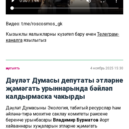
Видео: t.me/roscosmos_gk
Кызыклы яңалыкларны күзәтеп бару өчен
Телеграм-
каналга
язылыгыз
җәмгыять
4 ноябрь 2025 15:30
Дәүләт Думасы депутаты этләрне
җәмәгать урыннарында бәйләп
калдырмаска чакырды
Дәүләт Думасының Экология, табигый ресурслар һәм
әйләнә-тирә мохитне саклау комитеты рәисенең
беренче урынбасары
Владимир Бурматов
йорт
хайваннары хуҗаларын этләрне җәмәгать