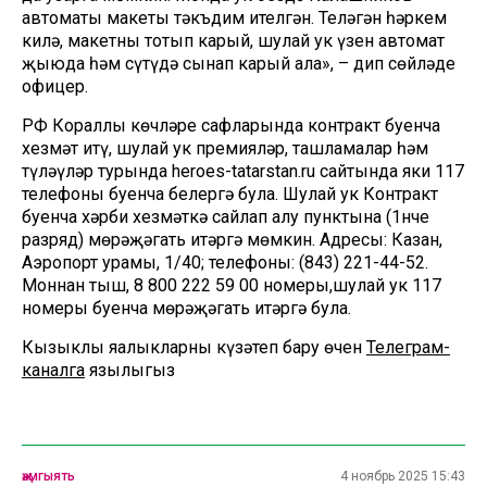
автоматы макеты тәкъдим ителгән. Теләгән һәркем
килә, макетны тотып карый, шулай ук үзен автомат
җыюда һәм сүтүдә сынап карый ала», – дип сөйләде
офицер.
РФ Кораллы көчләре сафларында контракт буенча
хезмәт итү, шулай ук премияләр, ташламалар һәм
түләүләр турында heroes-tatarstan.ru сайтында яки 117
телефоны буенча белергә була. Шулай ук Контракт
буенча хәрби хезмәткә сайлап алу пунктына (1нче
разряд) мөрәҗәгать итәргә мөмкин. Адресы: Казан,
Аэропорт урамы, 1/40; телефоны: (843) 221-44-52.
Моннан тыш, 8 800 222 59 00 номеры,шулай ук 117
номеры буенча мөрәҗәгать итәргә була.
Кызыклы яңалыкларны күзәтеп бару өчен
Телеграм-
каналга
язылыгыз
җәмгыять
4 ноябрь 2025 15:43