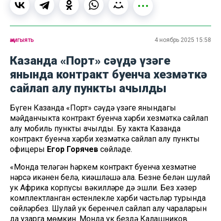
җәмгыять
4 ноябрь 2025 15:58
Казанда «Порт» сәүдә үзәге
янында контракт буенча хезмәткә
сайлап алу пункты ачылды
Бүген Казанда «Порт» сәүдә үзәге янындагы
мәйданчыкта контракт буенча хәрби хезмәткә сайлап
алу мобиль пункты ачылды. Бу хакта Казанда
контракт буенча хәрби хезмәткә сайлап алу пункты
офицеры
Егор Горячев
сөйләде.
«Монда теләгән һәркем контракт буенча хезмәтнең
нәрсә икәнен белә, киңәшләшә ала. Безнең белән шулай
ук Африка корпусы вәкилләре дә эшли. Без хәзер
комплектланган өстенлекле хәрби частьләр турында
сөйләрбез. Шулай ук беренчел сайлап алу чараларын
да узарга мөмкин. Монда ук бездә Калашников