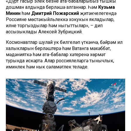
«Дүрт гасыр элек безнең ата-бабаларыбыз тышкы
дошман алдында берләшә алганнар. Һәм
Кузьма
Минин
һәм
Дмитрий Пожарский
җитәкчелегендә
Россиянең мөстәкыйльлеккә хокукын якладылар,
илне торгыздылар һәм ныгыттылар», – дип
ассызыклады Алексей Зубрицкий.
Космонавтлар шулай ук билгеләп үткәнчә, бәйрәм ил
халыкларын берләштерә һәм Ватанга мәхәббәт,
мәдәнияткә һәм ата-бабалар хәтеренә хөрмәт
турында искәртә. Алар россиялеләргә тынычлык,
иминлек һәм нык сәламәтлек теләде.