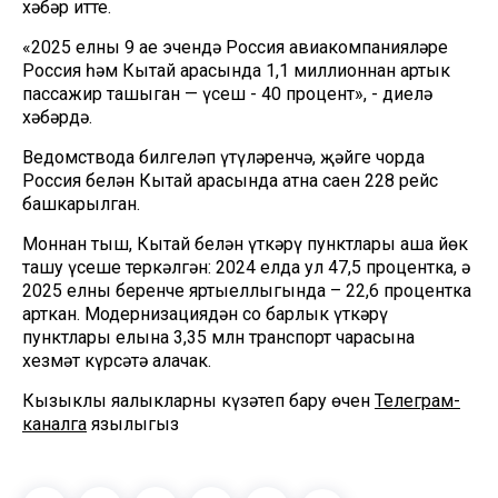
хәбәр итте.
«2025 елның 9 ае эчендә Россия авиакомпанияләре
Россия һәм Кытай арасында 1,1 миллионнан артык
пассажир ташыган — үсеш - 40 процент», - диелә
хәбәрдә.
Ведомствода билгеләп үтүләренчә, җәйге чорда
Россия белән Кытай арасында атна саен 228 рейс
башкарылган.
Моннан тыш, Кытай белән үткәрү пунктлары аша йөк
ташу үсеше теркәлгән: 2024 елда ул 47,5 процентка, ә
2025 елның беренче яртыеллыгында – 22,6 процентка
арткан. Модернизациядән соң барлык үткәрү
пунктлары елына 3,35 млн транспорт чарасына
хезмәт күрсәтә алачак.
Кызыклы яңалыкларны күзәтеп бару өчен
Телеграм-
каналга
язылыгыз