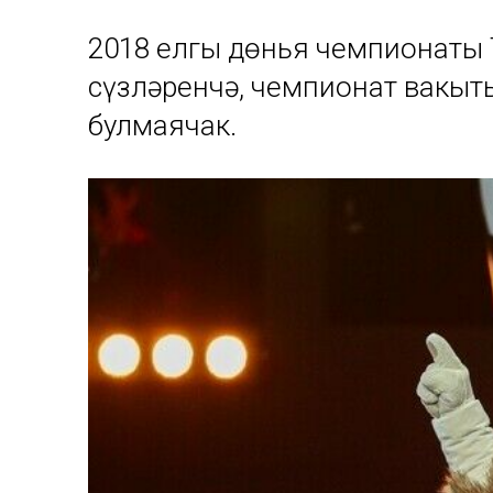
2018 елгы дөнья чемпионаты 
сүзләренчә, чемпионат вакыт
булмаячак.