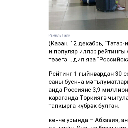
Рамиль Гали
(Казан, 12 декабрь, “Татар
иң популяр илләр рейтингы
төзегән, дип яза “Российска
Рейтинг 1 гыйнвардан 30 с
саны буенча мәгълүматларг
анда Россиянең 3,9 миллио
караганда Төркиягә чыгула
тапкырга күбрәк булган.
кенче урында – Абхазия, а