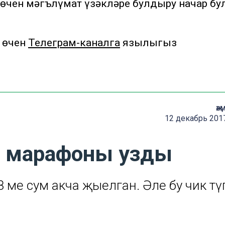
 өчен мәгълүмат үзәкләре булдыру начар бу
 өчен
Телеграм-каналга
язылыгыз
җә
12 декабрь 2017
я марафоны узды
мең сум акча җыелган. Әле бу чик тү