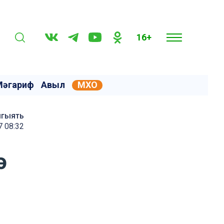
16+
Мәгариф
Авыл
МХО
мгыять
 08:32
ә