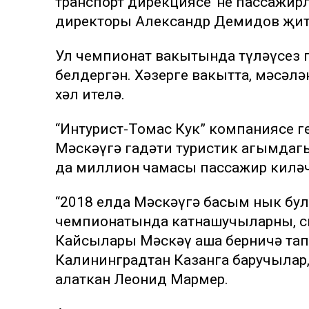
транспорт дирекциясе”нең пассажи
директоры Александр Демидов җитке
Ул чемпионат вакытында түләүсез п
белдергән. Хәзерге вакытта, мәсәлә
хәл ителә.
“Интурист-Томас Кук” компаниясе г
Мәскәүгә гадәти туристик агымдаг
да миллион чамасы пассажир киләч
“2018 елда Мәскәүгә басым нык бул
чемпионатында катнашучыларны, си
Кайсылары Мәскәү аша берничә тапк
Калининградтан Казанга баручылар,
аңлаткан Леонид Мармер.