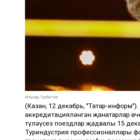
Ильнар Тухбатов
(Казан, 12 декабрь, "Татар-информ"
аккредитацияләнгән җанатарлар өч
түләүсез поездлар җәдвалы 15 дека
Туриндустрия профессионаллары ф