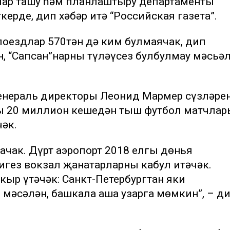
рлар ташу һәм планлаштыру департаменты
рде, дип хәбәр итә “Российская газета”.
оездлар 570тән дә ким булмаячак, дип
н, “Сапсан”нарның түләүсез булбулмау мәсьә
енераль директоры Леонид Мармер сүзләрен
ы 20 миллион кешедән тыш футбол матчлар
әк.
ачак. Дүрт аэропорт 2018 елгы дөнья
гез вокзал җанатарларны кабул итәчәк.
ыр үтәчәк: Санкт-Петербургтан яки
 мәсәлән, башкала аша узарга мөмкин”, – д