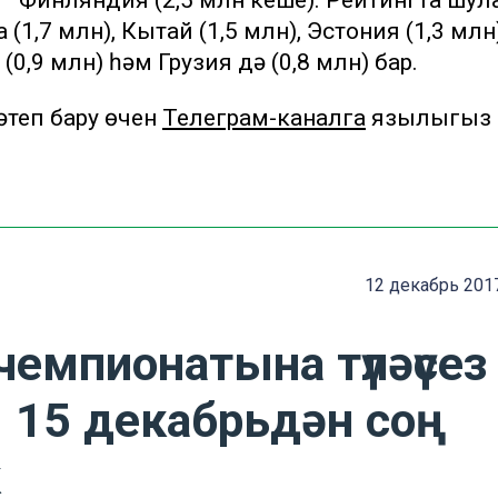
 – Финляндия (2,5 млн кеше). Рейтингта шул
 (1,7 млн), Кытай (1,5 млн), Эстония (1,3 млн)
(0,9 млн) һәм Грузия дә (0,8 млн) бар.
теп бару өчен
Телеграм-каналга
язылыгыз
12 декабрь 2017
чемпионатына түләүсез
 15 декабрьдән соң
к