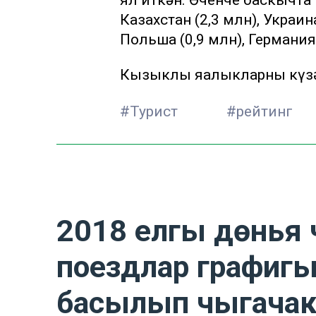
ял иткән. Өченче баскычта
Казахстан (2,3 млн), Украина
Польша (0,9 млн), Германия 
Кызыклы яңалыкларны күзә
#Турист
#рейтинг
2018 елгы дөнья 
поездлар графигы
басылып чыгача