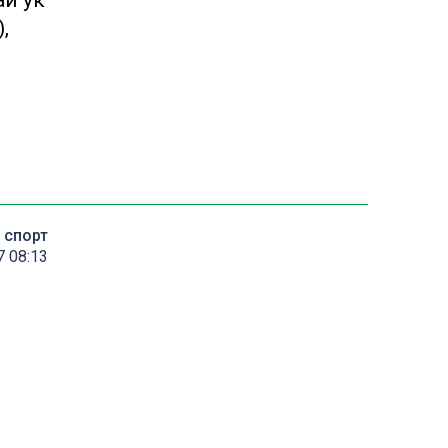
ай ук
,
спорт
 08:13