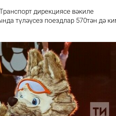
Транспорт дирекциясе вәкиле
ында түләүсез поездлар 570тән дә к