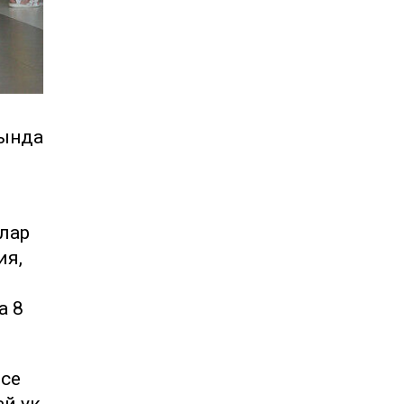
сында
лар
ия,
а 8
есе