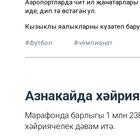
Аэропортларда чит ил җанатарлары
иде, дип тә өстәгән ул.
Кызыклы яңалыкларны күзәтеп бару
#Футбол
#чемпионат
Азнакайда хәйри
Марафонда барлыгы 1 млн 238 
хәйриячелек дәвам итә.