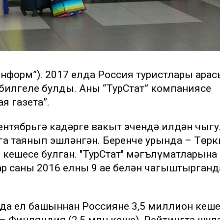
-информ”). 2017 елда Россия туристлары ара
 билгеле булды. Аны “ТурСтат” компаниясе
я газета”.
ентябрьгә кадәрге вакыт эчендә илдән чыгу
а таянып эшләнгән. Беренче урында – Төрк
н кешесе булган. "ТурСтат" мәгълүматларына
р саны 2016 елның 9 ае белән чагыштырганд
нда ел башыннан Россиянең 3,5 миллион кеш