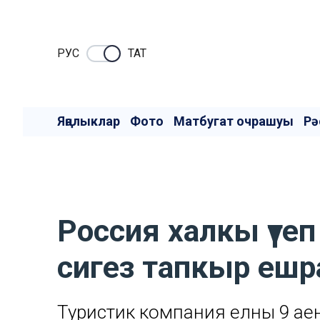
РУC
ТАТ
Яңалыклар
Фото
Матбугат очрашуы
Рә
Россия халкы үте
сигез тапкыр ешр
Туристик компания елның 9 ае