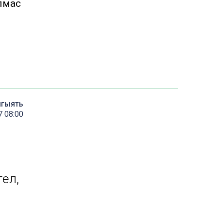
лмас
мгыять
 08:00
гел,