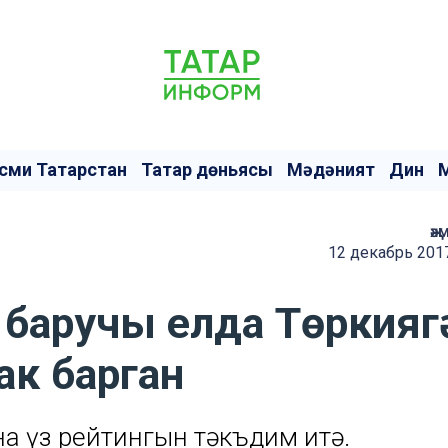
сми Татарстан
Татар дөньясы
Мәдәният
Дин
җә
12 декабрь 2017
п баручы елда Төркияг
ак барган
на үз рейтингын тәкъдим итә.