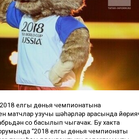
). 2018 елгы дөнья чемпионатына
ен матчлар узучы шәһәрләр арасында йөрия
брьдән соң басылып чыгачак. Бу хакта
орумында “2018 елгы дөнья чемпионаты