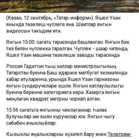
(Казан, 12 сентябрь, «Татар-информ»). Яшел Үзән
янында төзелеш чүплеге яна. Шаһитлар янгын
видеосын тәкъдим итә.
Янгын 15.00. сәгать тирәсендә башланган. Янгын бик
тиз бөтен чүплеккә таралган. Чүплек - шәһәр читендә,
Яшел Үзән машина төзелеше заводы тирәсендә.
Россия Гадәттән тыш хәлләр министрлыгының
Татарстан буенча Баш идарәсе матбугат хезмәтендә
хәбәр итүләренчә, урында Яшел Үзән гарнизоны
янгын сүндерүчеләре эшли. Янгын катлаулылыгы
буенча беренче категориягә керә. Хәзергә янгын
меңләгән квадрат метрны чорнап алган.
15.56 сәгатьтә янгынны чикләгәннәр. Һәлак
булучылар һәм зыян күрүчеләр юк. Янгын чыгу
сәбәбен ачыклыйлар.
Кызыклы яңалыкларны күзәтеп бару өчен
Телеграм-