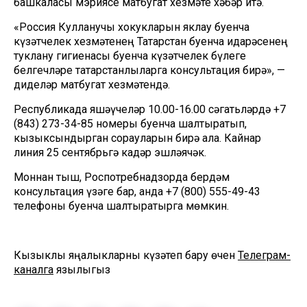
башкаласы мэриясе матбугат хезмәте хәбәр итә.
«Россия Кулланучы хокукларын яклау буенча
күзәтчелек хезмәтенең Татарстан буенча идарәсенең
туклану гигиенасы буенча күзәтчелек бүлеге
белгечләре татарстанлыларга консультация бирә», —
диделәр матбугат хезмәтендә.
Республикада яшәүчеләр 10.00-16.00 сәгатьләрдә +7
(843) 273-34-85 номеры буенча шалтыратып,
кызыксындырган сорауларын бирә ала. Кайнар
линия 25 сентябрьгә кадәр эшләячәк.
Моннан тыш, Роспотребнадзорда бердәм
консультация үзәге бар, анда +7 (800) 555-49-43
телефоны буенча шалтыратырга мөмкин.
Кызыклы яңалыкларны күзәтеп бару өчен
Телеграм-
каналга
язылыгыз