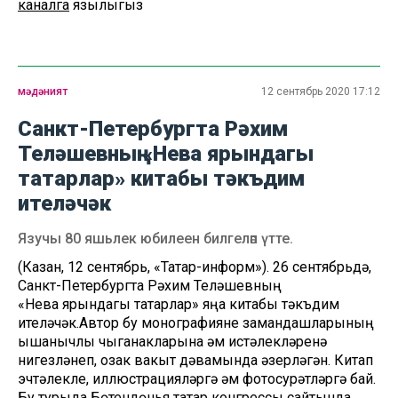
каналга
язылыгыз
мәдәният
12 сентябрь 2020 17:12
Санкт-Петербургта Рәхим
Теләшевның «Нева ярындагы
татарлар» китабы тәкъдим
ителәчәк
Язучы 80 яшьлек юбилеен билгеләп үтте.
(Казан, 12 сентябрь, «Татар-информ»). 26 сентябрьдә,
Санкт-Петербургта Рәхим Теләшевның
«Нева ярындагы татарлар» яңа китабы тәкъдим
ителәчәк.Автор бу монографияне замандашларының
ышанычлы чыганакларына һәм истәлекләренә
нигезләнеп, озак вакыт дәвамында әзерләгән. Китап
эчтәлекле, иллюстрацияләргә һәм фотосурәтләргә бай.
Бу турыда Бөтендөнья татар конгрессы сайтында