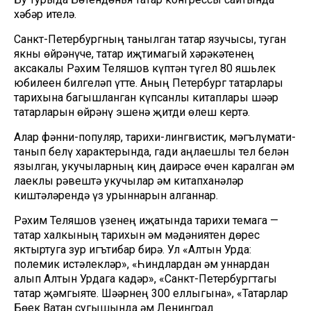
хәбәр ителә.
Санкт-Петербургның танылган татар язучысы, туган
якны өйрәнүче, татар иҗтимагый хәрәкәтенең
аксакалы Рәхим Теляшов күптән түгел 80 яшьлек
юбилеен билгеләп үтте. Аның Петербург татарлары
тарихына багышланган күпсанлы китаплары шәһәр
татарларын өйрәнү эшенә җитди өлеш кертә.
Алар фәнни-популяр, тарихи-лингвистик, мәгълүмати-
танып белү характерында, гади аңлаешлы тел белән
язылган, укучыларның киң даирәсе өчен каралган һәм
лаеклы рәвештә укучылар һәм китапханәләр
киштәләрендә үз урыннарын алганнар.
Рәхим Теляшов үзенең иҗатында тарихи темага —
татар халкының тарихын һәм мәдәниятен дөрес
яктыртуга зур игътибар бирә. Ул «Алтын Урда:
полемик истәлекләр», «Һиндлардан һәм һуннардан
алып Алтын Урдага кадәр», «Санкт-Петербургтагы
татар җәмгыяте. Шәһәрнең 300 еллыгына», «Татарлар
Бөек Ватан сугышында һәм Ленинград