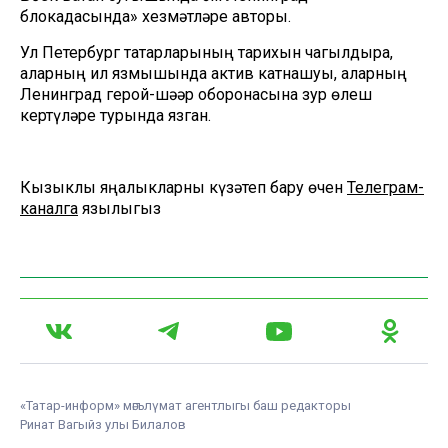
блокадасында» хезмәтләре авторы.
Ул Петербург татарларының тарихын чагылдыра,
аларның ил язмышында актив катнашуы, аларның
Ленинград герой-шәһәр оборонасына зур өлеш
кертүләре турында язган.
Кызыклы яңалыкларны күзәтеп бару өчен
Телеграм-
каналга
язылыгыз
«Татар-информ» мәгълүмат агентлыгы баш редакторы
Ринат Вагыйз улы Билалов