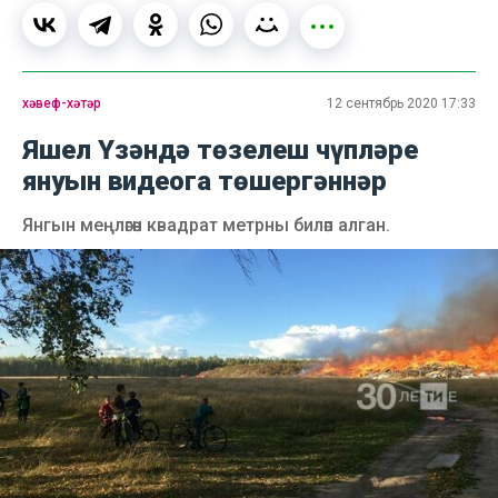
хәвеф-хәтәр
12 сентябрь 2020 17:33
Яшел Үзәндә төзелеш чүпләре
януын видеога төшергәннәр
Янгын меңләгән квадрат метрны биләп алган.