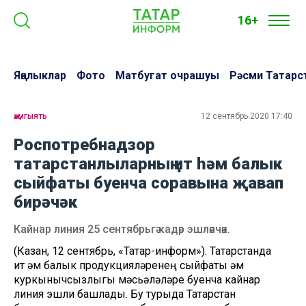
16+
Яңалыклар
Фото
Матбугат очрашуы
Рәсми Татарс
җәмгыять
12 сентябрь 2020 17:40
Роспотребнадзор
татарстанлыларның ит һәм балык
сыйфаты буенча соравына җавап
бирәчәк
Кайнар линия 25 сентябрьгә кадәр эшләячәк.
(Казан, 12 сентябрь, «Татар-информ»). Татарстанда
ит һәм балык продукцияләренең сыйфаты һәм
куркынычсызлыгы мәсьәләләре буенча кайнар
линия эшли башлады. Бу турыда Татарстан