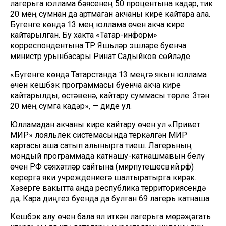
лагерьга юллама бәясенең 50 процентына кадәр, тик
20 мең сумнан да артмаган акчаны кире кайтара ала.
Бүгенге көндә 13 мең юллама өчен акча кире
кайтарылган. Бу хакта «Татар-информ»
корреспондентына ТР Яшьләр эшләре буенча
министр урынбасары Ринат Садыйков сөйләде.
«Бүгенге көндә Татарстанда 13 меңгә якын юллама
өчен кешбэк программасы буенча акча кире
кайтарылды, өстәвенә, кайтару суммасы төрле: 3тән
20 мең сумга кадәр», — диде ул.
Юлламадан акчаны кире кайтару өчен ул «Привет
МИР» лояльлек системасында теркәлгән МИР
картасы аша сатып алынырга тиеш. Лагерьның
мондый программада катнашу-катнашмавын белү
өчен РФ сәяхәтләр сайтына (мирпутешесвий.рф)
керергә яки учреждениегә шалтыратырга кирәк.
Хәзерге вакытта анда республика территориясендә
дә, Кара диңгез буенда да булган 69 лагерь катнаша.
Кешбэк алу өчен бала ял иткән лагерьга мөрәҗәгать