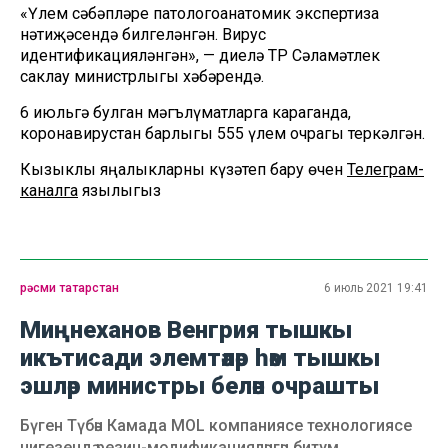
«Үлем сәбәпләре патологоанатомик экспертиза
нәтиҗәсендә билгеләнгән. Вирус
идентификацияләнгән», — диелә ТР Сәламәтлек
саклау министрлыгы хәбәрендә.
6 июльгә булган мәгълүматларга караганда,
коронавирустан барлыгы 555 үлем очрагы теркәлгән.
Кызыклы яңалыкларны күзәтеп бару өчен
Телеграм-
каналга
язылыгыз
рәсми татарстан
6 июль 2021 19:41
Миңнеханов Венгрия тышкы
икътисади элемтәләр һәм тышкы
эшләр министры белән очрашты
Бүген Түбән Камада MOL компаниясе технологиясе
нигезендә резин-модификацияләнгән битум