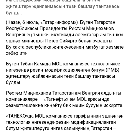
җитештерү җайланмасын төзи башлау тантанасы
булды.
(Казан, 6 июль, «Татар-информ»). Бүген Татарстан
Республикасы Президенты Рөстәм Миңнеханов
Венгриянең тышкы икътисади элемтәләр һәм тышкы
эшләр министры Петер Сийярто белән очрашты.
Бу хакта республика җитәкчесенең матбугат хезмәте
хәбәр итә.
Бүген Түбән Камада MOL компаниясе технологиясе
нигезендә резин-модификацияләнгән битум (РМБ)
җитештерү җайланмасын төзи башлау тантанасы
булды.
Рөстәм Миңнеханов Татарстан һәм Венгрия алдынгы
компанияләре — «Татнефть» һәм MOL арасында
хезмәттәшлекне киңәйтү бик мөһим булуын искәртте.
«ТАНЕКО»да MOL компаниясе тарафыннан эшләнгән
технология нигезендә резин-модификацияләнгән
битум җитештерүгә нигез салынуның Татарстан —