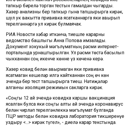
тапкыр бирелә торган тестын гамәлдән чыгарды.
Хәзер анализны бер тапкыр гына тапшырырга кирәк,
шул ук вакытта прививка ясатканнарга яки авырып
терелгәннәргә ул кирәк булмаячак.
РИА Новости хәбәр иткәнчә, тиешле карарны
ведомство башлыгы Анна Попова имзалады.
Документ хокукый мәгълүматның рәсми интернет-
порталында урнаштырылган. Ул рәсми төстә басылып
чыкканнан соң икенче көнне үз көченә керә.
Хәзер ковид белән авырмаган яки прививка
ясатмаган кешеләр илгә кайтканнан соң өч көн
эчендә бер тест тапшырырга тиеш. Нәтиҗәләр
алганчы изоляция режимын сакларга кирәк.
«Соңгы 12 ай эчендә ковидка каршы вакцинация
ясалган булса яки соңгы алты ай эчендә коронавирус
белән чирләп терелгәнлеккә мәгълүмат булганда
ПЦР методы белән ковидка лаборатория тикшеренүе
уздыру <...> кирәк түгел», - диелә карар текстында.