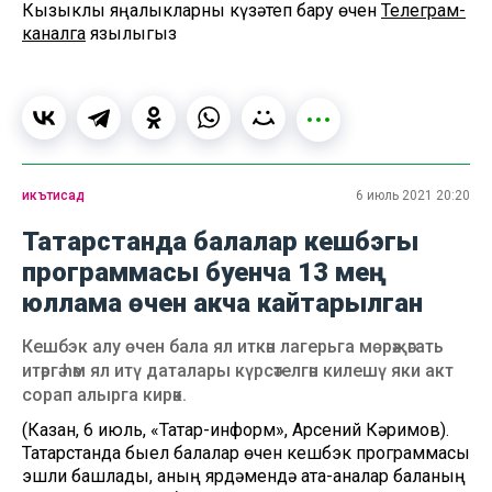
Кызыклы яңалыкларны күзәтеп бару өчен
Телеграм-
каналга
язылыгыз
икътисад
6 июль 2021 20:20
Татарстанда балалар кешбэгы
программасы буенча 13 мең
юллама өчен акча кайтарылган
Кешбэк алу өчен бала ял иткән лагерьга мөрәҗәгать
итәргә һәм ял итү даталары күрсәтелгән килешү яки акт
сорап алырга кирәк.
(Казан, 6 июль, «Татар-информ», Арсений Кәримов).
Татарстанда быел балалар өчен кешбэк программасы
эшли башлады, аның ярдәмендә ата-аналар баланың