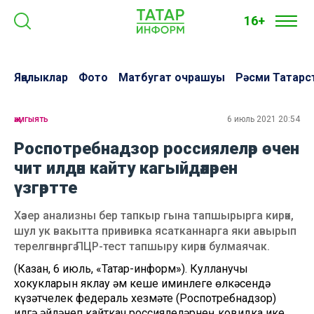
16+
Яңалыклар
Фото
Матбугат очрашуы
Рәсми Татарс
җәмгыять
6 июль 2021 20:54
Роспотребнадзор россиялеләр өчен
чит илдән кайту кагыйдәләрен
үзгәртте
Хәзер анализны бер тапкыр гына тапшырырга кирәк,
шул ук вакытта прививка ясатканнарга яки авырып
терелгәннәргә ПЦР-тест тапшыру кирәк булмаячак.
(Казан, 6 июль, «Татар-информ»). Кулланучы
хокукларын яклау һәм кеше иминлеге өлкәсендә
күзәтчелек федераль хезмәте (Роспотребнадзор)
илгә әйләнеп кайткач россиялеләрнең ковидка ике