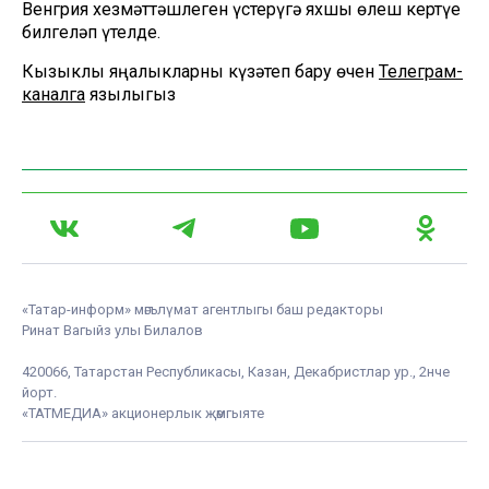
Венгрия хезмәттәшлеген үстерүгә яхшы өлеш кертүе
билгеләп үтелде.
Кызыклы яңалыкларны күзәтеп бару өчен
Телеграм-
каналга
язылыгыз
«Татар-информ» мәгълүмат агентлыгы баш редакторы
Ринат Вагыйз улы Билалов
420066, Татарстан Республикасы, Казан, Декабристлар ур., 2нче
йорт.
«ТАТМЕДИА» акционерлык җәмгыяте