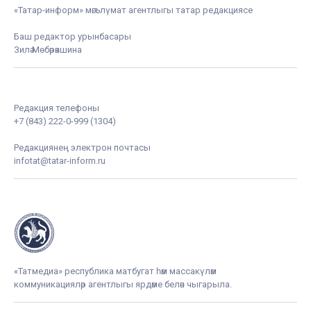
«Татар-информ» мәгълүмат агентлыгы татар редакциясе
Баш редактор урынбасары
Зилә Мөбәрәкшина
Редакция телефоны
+7 (843) 222-0-999 (1304)
Редакциянең электрон почтасы
infotat@tatar-inform.ru
«Татмедиа» республика матбугат һәм массакүләм
коммуникацияләр агентлыгы ярдәме белән чыгарыла.