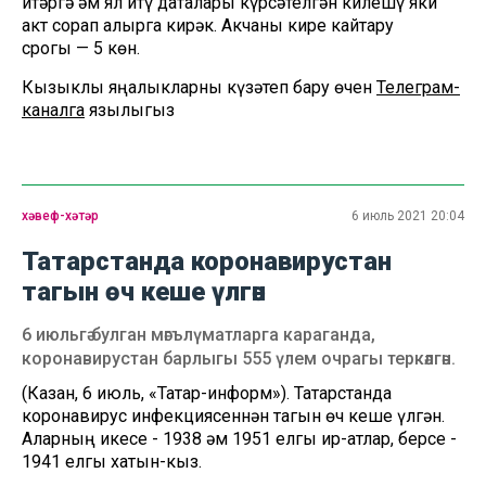
итәргә һәм ял итү даталары күрсәтелгән килешү яки
акт сорап алырга кирәк. Акчаны кире кайтару
срогы — 5 көн.
Кызыклы яңалыкларны күзәтеп бару өчен
Телеграм-
каналга
язылыгыз
хәвеф-хәтәр
6 июль 2021 20:04
Татарстанда коронавирустан
тагын өч кеше үлгән
6 июльгә булган мәгълүматларга караганда,
коронавирустан барлыгы 555 үлем очрагы теркәлгән.
(Казан, 6 июль, «Татар-информ»). Татарстанда
коронавирус инфекциясеннән тагын өч кеше үлгән.
Аларның икесе - 1938 һәм 1951 елгы ир-атлар, берсе -
1941 елгы хатын-кыз.