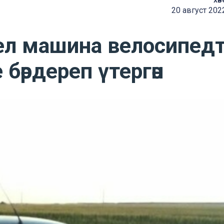
20 август 202
ел машина велосипед
бәрдереп үтергән