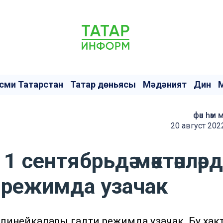
сми Татарстан
Татар дөньясы
Мәдәният
Дин
фән һәм 
20 август 202
 сентябрьдә мәктәпләрдә
и режимда узачак
рәм линейкалары гадәти режимда узачак. Бу хак