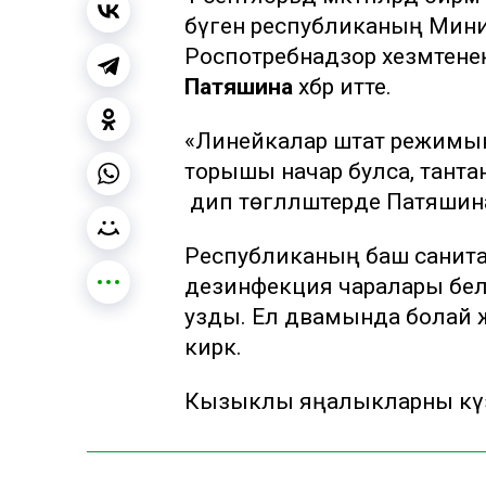
бүген республиканың Мини
Роспотребнадзор хезмәтенең
Патяшина
хәбәр итте.
«Линейкалар штат режимында
торышы начар булса, тантан
дип төгәлләштерде Патяшин
Республиканың баш санитар
дезинфекция чаралары белән
узды. Ел дәвамында болай җ
кирәк.
Кызыклы яңалыкларны күзә