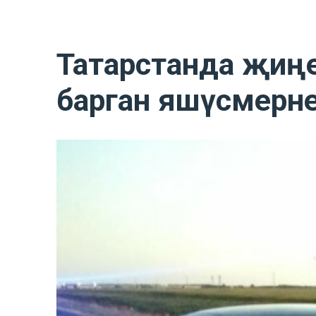
Татарстанда җиң
барган яшүсмерне 