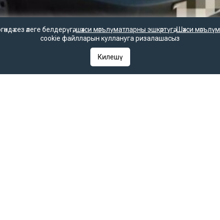
дә сез әлеге белдерүгә,
шәхси мәгълүматларны эшкәртүгә
,
Шәхси мәгълүм
cookie файлларын куллануга ризалашасыз
Килешү