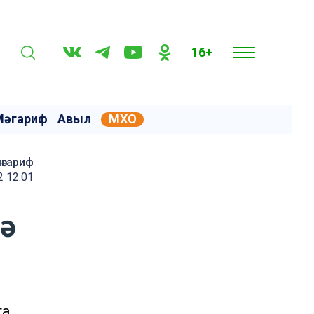
16+
Мәгариф
Авыл
МХО
мәгариф
2 12:01
та