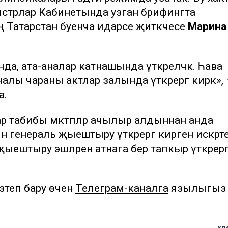
стрлар Кабинетында узган брифингта
 Татарстан буенча идарәсе җитәкчесе
Марина
, ата-аналар катнашында үткәреләчәк. Һава
алы чараны актлар залында үткәрергә кирәк», 
а.
 табибы мәктәпләр ачылыр алдыннан анда
 генераль җыештыру үткәрергә кирәген искәрт
ыештыру эшләрен атнага бер тапкыр үткәрерг
теп бару өчен
Телеграм-каналга
язылыгыз
хәв