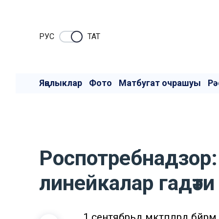
РУC
ТАТ
Яңалыклар
Фото
Матбугат очрашуы
Рә
Роспотребнадзор: 1
линейкалар гадәт
1 сентябрьдә мәктәпләрдә бәй