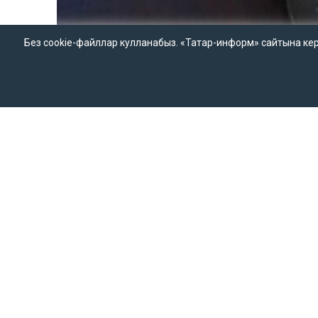
Без cookie-файллар кулланабыз. «Татар-информ» сайтына кергән