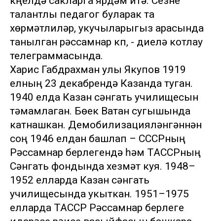
күңелдә сакларга ярдәм итә. Сезне
талантлы педагог буларак та
хөрмәтлиләр, укучыларыгыз арасында
танылган рәссамнар күп, - диелә котлау
телеграммасында.
Харис Габдрахман улы Якупов 1919
елның 23 декабрендә Казанда туган.
1940 елда Казан сәнгать училищесын
тәмамлаган. Бөек Ватан сугышында
катнашкан. Демобилизацияләнгәннән
соң 1946 елдан башлап – СССРның
Рәссамнар берлегендә һәм ТАССРның
Сәнгать фондында хезмәт куя. 1948–
1952 елларда Казан сәнгать
училищесында укыткан. 1951–1975
елларда ТАССР Рәссамнар берлеге