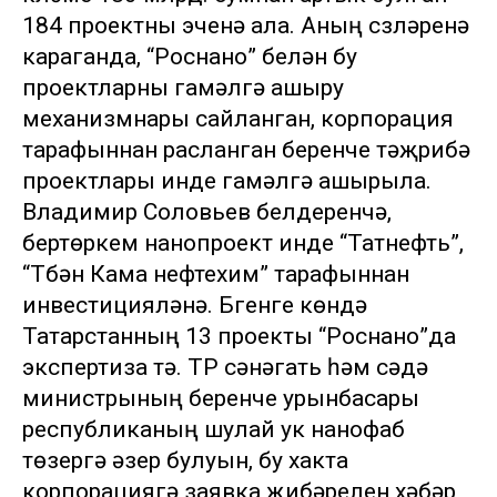
184 проектны эченә ала. Аның сүзләренә
караганда, “Роснано” белән бу
проектларны гамәлгә ашыру
механизмнары сайланган, корпорация
тарафыннан расланган беренче тәҗрибә
проектлары инде гамәлгә ашырыла.
Владимир Соловьев белдерүенчә,
бертөркем нанопроект инде “Татнефть”,
“Түбән Кама нефтехим” тарафыннан
инвестицияләнә. Бүгенге көндә
Татарстанның 13 проекты “Роснано”да
экспертиза үтә. ТР сәнәгать һәм сәүдә
министрының беренче урынбасары
республиканың шулай ук нанофаб
төзергә әзер булуын, бу хакта
корпорациягә заявка җибәрелүен хәбәр