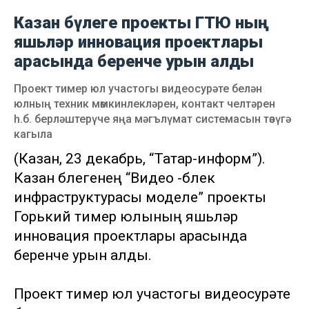
Казан бүлеге проекты ГТЮ ның
яшьләр инновация проектлары
арасында беренче урын алды
Проект тимер юл участогы видеосурәте белән
юлның техник мөмкинлекләрен, контакт челтәрен
һ.б. берләштерүче яңа мәгълүмат системасын төзүгә
кагыла
(Казан, 23 декабрь, “Татар-информ”).
Казан бүлегенең “Видео -бүлек
инфраструктурасы моделе” проекты
Горький тимер юлының яшьләр
инновация проектлары арасында
беренче урын алды.
Проект тимер юл участогы видеосурәте