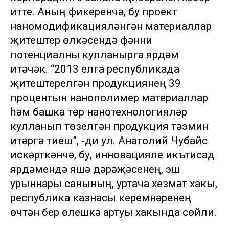
итте. Аның фикеренчә, бу проект
наномодификацияләнгән материаллар
җитештерү өлкәсендә фәнни
потенциалны кулланырга ярдәм
итәчәк. “2013 елга республикада
җитештерелгән продукциянең 39
процентын нанополимер материаллар
һәм башка төр нанотехнологияләр
кулланып төзелгән продукция тәэмин
итәргә тиеш”, -ди ул. Анатолий Чубайс
искәрткәнчә, бу, инновацияле икътисад
ярдәмендә яшәү дәрәҗәсенең, эш
урыннары санының, уртача хезмәт хакы,
республика казнасы керемнәренең
өчтән бер өлешкә артуы хакында сөйли.