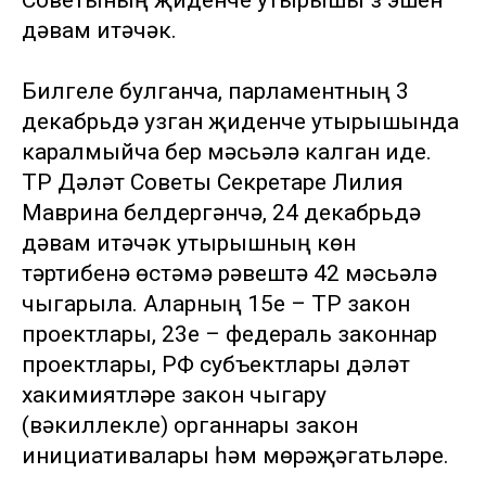
Советының җиденче утырышы үз эшен
дәвам итәчәк.
Билгеле булганча, парламентның 3
декабрьдә узган җиденче утырышында
каралмыйча бер мәсьәлә калган иде.
ТР Дәүләт Советы Секретаре Лилия
Маврина белдергәнчә, 24 декабрьдә
дәвам итәчәк утырышның көн
тәртибенә өстәмә рәвештә 42 мәсьәлә
чыгарыла. Аларның 15е – ТР закон
проектлары, 23е – федераль законнар
проектлары, РФ субъектлары дәүләт
хакимиятләре закон чыгару
(вәкиллекле) органнары закон
инициативалары һәм мөрәҗәгатьләре.