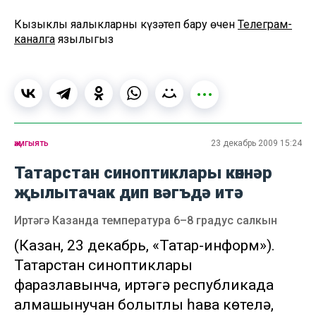
Кызыклы яңалыкларны күзәтеп бару өчен
Телеграм-
каналга
язылыгыз
җәмгыять
23 декабрь 2009 15:24
Татарстан синоптиклары көннәр
җылытачак дип вәгъдә итә
Иртәгә Казанда температура 6–8 градус салкын
(Казан, 23 декабрь, «Татар-информ»).
Татарстан синоптиклары
фаразлавынча, иртәгә республикада
алмашынучан болытлы һава көтелә,