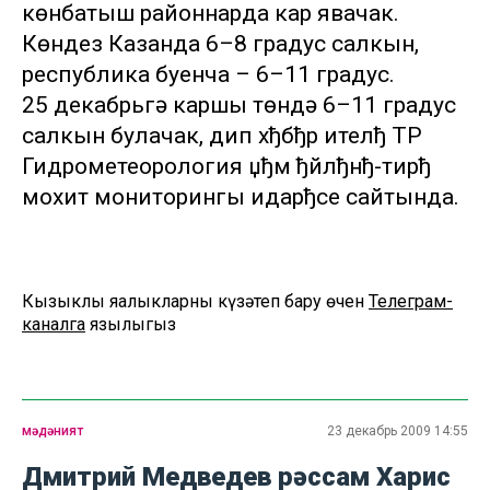
көнбатыш районнарда кар явачак.
Көндез Казанда 6–8 градус салкын,
республика буенча – 6–11 градус.
25 декабрьгә каршы төндә 6–11 градус
салкын булачак, дип хђбђр ителђ ТР
Гидрометеорология џђм ђйлђнђ-тирђ
мохит мониторингы идарђсе сайтында.
Кызыклы яңалыкларны күзәтеп бару өчен
Телеграм-
каналга
язылыгыз
мәдәният
23 декабрь 2009 14:55
Дмитрий Медведев рәссам Харис