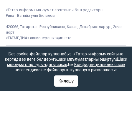
«Татар-информ» мәгълүмат агентлыгы баш редакторы
Ринат Вагыйз улы Билалов
420066, Татарстан Республикасы, Казан, Декабристлар ур., 2нче
йорт.
«ТАТМЕДИА» акционерлык җәмгыяте
Без cookie-файллар кулланабыз. «Татар-информ» сайтына
кергәндә сез әлеге белдерүгә,
шәхси мәгълүматларны эшкәртүгә
,
Шәхси
«Татар-информ» мәгълүмат агентлыгы татар редакциясе
мәгълүматлар турындагы сәясәткә
һәм
Конфиденциальлек сәясәте
нигезендә cookie файлларын куллануга ризалашасыз
Баш редактор урынбасары
Зилә Мөбәрәкшина
Килешү
Редакция телефоны
+7 (843) 222-0-999 (1304)
Редакциянең электрон почтасы
infotat@tatar-inform.ru