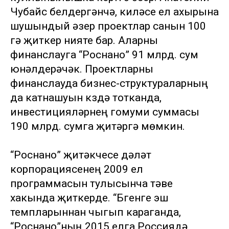
Чубайс белдергәнчә, киләсе ел ахырына
шушындый әзер проектлар санын 100
гә җиткерү нияте бар. Аларны
финанслауга “Роснано” 91 млрд. сум
юнәлдерәчәк. Проектларны
финанслауда бизнес-структураларның
да катнашуын күздә тотканда,
инвестицияләрнең гомуми суммасы
190 млрд. сумга җитәргә мөмкин.
“Роснано” җитәкчесе дәүләт
корпорациясенең 2009 ел
программасын тулысынча үтәве
хакында җиткерде. “Бүгенге эш
темпларыннан чыгып караганда,
“Роснано”ның 2015 елга Россиядә