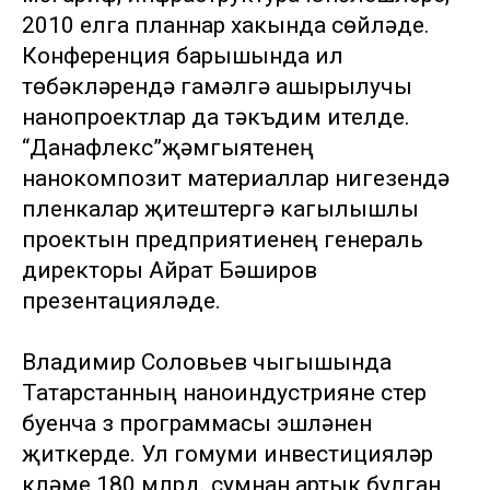
2010 елга планнар хакында сөйләде.
Конференция барышында ил
төбәкләрендә гамәлгә ашырылучы
нанопроектлар да тәкъдим ителде.
“Данафлекс”җәмгыятенең
нанокомпозит материаллар нигезендә
пленкалар җитештерүгә кагылышлы
проектын предприятиенең генераль
директоры Айрат Бәширов
презентацияләде.
Владимир Соловьев чыгышында
Татарстанның наноиндустрияне үстерү
буенча үз программасы эшләнүен
җиткерде. Ул гомуми инвестицияләр
күләме 180 млрд. сумнан артык булган