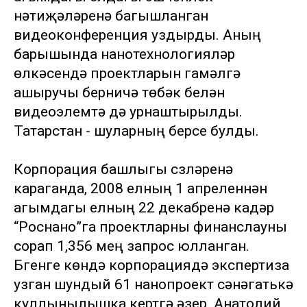
нәтиҗәләренә багышланган
видеоконференция уздырды. Аның
барышында нанотехнологияләр
өлкәсендә проектларын гамәлгә
ашыручы берничә төбәк белән
видеоэлемтә дә урнаштырылды.
Татарстан - шуларның берсе булды.
Корпорация башлыгы сүзләренә
караганда, 2008 елның 1 апреленнән
агымдагы елның 22 декабренә кадәр
“Роснано”га проектларны финанслауны
сорап 1,356 мең запрос юлланган.
Бүгенге көндә корпорациядә экспертиза
узган шундый 61 нанопроект сәнәгатькә
куллынылышка кертүгә әзер. Анатолий