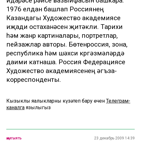
идарәсе рәисе вазыйфасын башкара.
1976 елдан башлап Россиянең
Казандагы Художество академиясе
иҗади остаханәсен җитәкли. Тарихи
һәм жанр картиналары, портретлар,
пейзажлар авторы. Бөтенроссия, зона,
республика һәм шәхси күргәзмәләрдә
даими катнаша. Россия Федерациясе
Художество академиясенең әгъза-
корреспонденты.
Кызыклы яңалыкларны күзәтеп бару өчен
Телеграм-
каналга
язылыгыз
җәмгыять
23 декабрь 2009 14:39