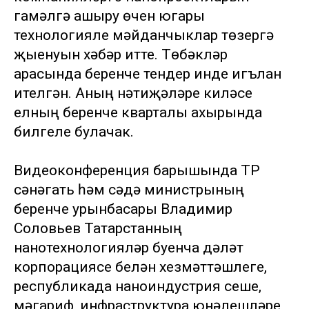
гамәлгә ашыру өчен югары
технологияле мәйданчыклар төзергә
җыенуын хәбәр итте. Төбәкләр
арасында беренче тендер инде игълан
ителгән. Аның нәтиҗәләре киләсе
елның беренче кварталы ахырында
билгеле булачак.
Видеоконференция барышында ТР
сәнәгать һәм сәүдә министрының
беренче урынбасары Владимир
Соловьев Татарстанның
нанотехнологияләр буенча дәүләт
корпорациясе белән хезмәттәшлеге,
республикада наноиндустрия үсеше,
мәгариф, инфраструктура юнәлешләре,