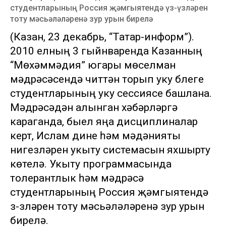
студентларының Россия җәмгыятендә үз-үзләрен
тоту мәсьәләләренә зур урын бирелә
(Казан, 23 декабрь, “Татар-информ”).
2010 елның 3 гыйнваренда Казанның
“Мөхәммәдия” югары мөселман
мәдрәсәсендә читтән торып уку бүлеге
студентларының уку сессиясе башлана.
Мәдрәсәдән алынган хәбәрләргә
караганда, быел яңа дисциплиналар
кертү, Ислам дине һәм мәдәнияты
нигезләрен укыту системасын яхшырту
көтелә. Укыту программасында
толерантлык һәм мәдрәсә
студентларының Россия җәмгыятендә
үз-үзләрен тоту мәсьәләләренә зур урын
бирелә.