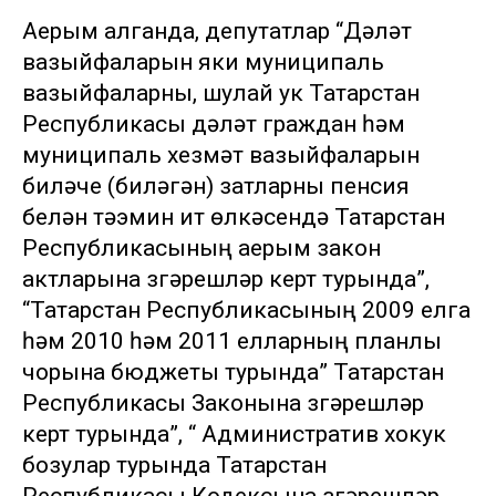
Аерым алганда, депутатлар “Дәүләт
вазыйфаларын яки муниципаль
вазыйфаларны, шулай ук Татарстан
Республикасы дәүләт граждан һәм
муниципаль хезмәт вазыйфаларын
биләүче (биләгән) затларны пенсия
белән тәэмин итү өлкәсендә Татарстан
Республикасының аерым закон
актларына үзгәрешләр кертү турында”,
“Татарстан Республикасының 2009 елга
һәм 2010 һәм 2011 елларның планлы
чорына бюджеты турында” Татарстан
Республикасы Законына үзгәрешләр
кертү турында”, “ Административ хокук
бозулар турында Татарстан