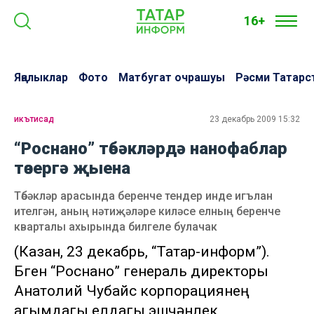
16+
Яңалыклар
Фото
Матбугат очрашуы
Рәсми Татарс
икътисад
23 декабрь 2009 15:32
“Роснано” төбәкләрдә нанофаблар
төзергә җыена
Төбәкләр арасында беренче тендер инде игълан
ителгән, аның нәтиҗәләре киләсе елның беренче
кварталы ахырында билгеле булачак
(Казан, 23 декабрь, “Татар-информ”).
Бүген “Роснано” генераль директоры
Анатолий Чубайс корпорациянең
агымдагы елдагы эшчәнлек