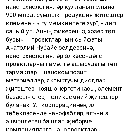
нанотехнологияләр кулланып елына
900 млрд. сумлык продукция җитештерү
күләменә чыгу мөмкинлеге зур”, - дип
саный ул. Аның фикеренчә, хәзер төп
бурыч – проектларның сыйфаты.
Анатолий Чубайс белдерүенчә,
нанотехнологияләр өлкәсендәге
проектларны гамәлгә ашырудагы төп
тармаклар – нанокомпозит
материаллар, яктыртучы диодлар
җитештерү, кояш энергетикасы, элемент
базасын үстерү, поликремний җитештерү
булачак. Ул корпорациянең ил
төбәкләрендә нанофаблар, ягъни үз
эшчәнлеген башлап җибәрүче
компанияләргә нанопроектларын