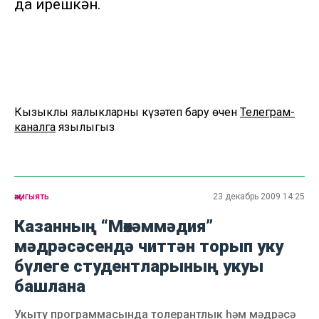
да ирешкән.
Кызыклы яңалыкларны күзәтеп бару өчен
Телеграм-
каналга
язылыгыз
җәмгыять
23 декабрь 2009 14:25
Казанның “Мөхәммәдия”
мәдрәсәсендә читтән торып уку
бүлеге студентларының укуы
башлана
Укыту программасында толерантлык һәм мәдрәсә