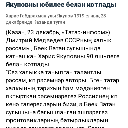
Якуповны юбилее белән котлады
Харис Габдрахман улы Якупов 1919 елның 23
декабрендә Казанда туган
(Казан, 23 декабрь, «Татар-информ»).
Дмитрий Медведев СССРның халык
рәссамы, Бөек Ватан сугышында
катнашкан Харис Якуповны 90 яшьлеге
белән котлады.
“Сез халыкка танылган талантлы
рәссам, күп рәсемнәр авторы. Бүген татар
халкының тарихын һәм мәдәниятен
яктырткан рәсемнәрегез Россиянең күп
кенә галереяларын бизи, ә Бөек Ватан
сугышына багышланган эшләрегез
фронтовикларның батырлыкларын