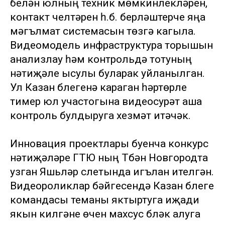
белән юлның техник мөмкинлекләрен,
контакт челтәрен һ.б. берләштерүче яңа
мәгълүмат системасын төзүгә кагыла.
Видеомодель инфраструктура торышын
анализлау һәм контрольдә тотуның
нәтиҗәле ысулы буларак уйланылган.
Ул Казан бүлегенә караган һәртөрле
тимер юл участогына видеосурәт аша
контроль булдыруга хезмәт итәчәк.
Инновация проектлары буенча конкурс
нәтиҗәләре ГТЮ ның Түбән Новгородта
узган Яшьләр слетында игълан ителгән.
Видеороликлар бәйгесендә Казан бүлеге
командасы теманы яктыртуга иҗади
якын килгәне өчен махсус бүләк алуга