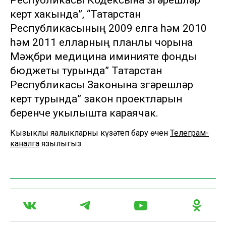
Республикасы Кодексына үзгәрешләр
кертү хакында”, “Татарстан
Республикасының 2009 елга һәм 2010
һәм 2011 елларның планлы чорына
Мәҗбүри медицина иминияте фонды
бюджеты турында” Татарстан
Республикасы Законына үзгәрешләр
кертү турында” закон проектларын
беренче укылышта караячак.
Кызыклы яңалыкларны күзәтеп бару өчен
Телеграм-
каналга
язылыгыз