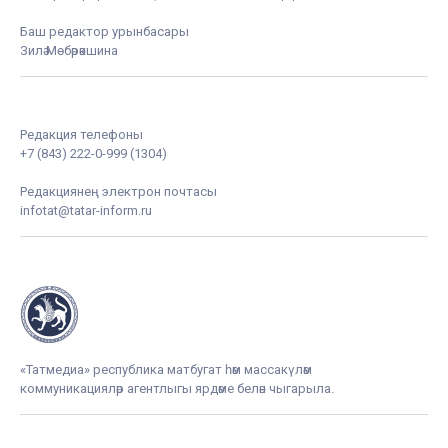
Баш редактор урынбасары
Зилә Мөбәрәкшина
Редакция телефоны
+7 (843) 222-0-999 (1304)
Редакциянең электрон почтасы
infotat@tatar-inform.ru
«Татмедиа» республика матбугат һәм массакүләм
коммуникацияләр агентлыгы ярдәме белән чыгарыла.