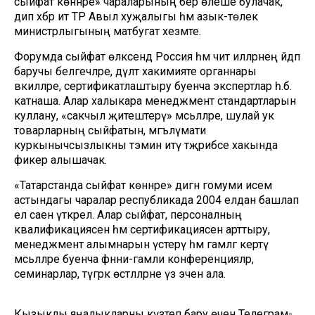
сыйфат көннәре» чараларының бер өлеше булачак,
дип хәбәр итә ТР Авыл хуҗалыгы һәм азык-төлек
министрлыгының матбугат хезмәте.
Форумда сыйфат өлкәсендә Россия һәм чит илләрнең әйдәп
баручы белгечләре, дәүләт хакимияте органнары
вәкилләре, сертификатлаштыру буенча экспертлар һ.б.
катнаша. Алар халыкара менеджмент стандартларын
куллану, «сакчыл җитештерү» мәсьәләләре, шулай ук
товарларның сыйфатын, мәгълүмати
куркынычсызлыкны тәэмин итү тәҗрибәсе хакында
фикер алышачак.
«Татарстанда сыйфат көннәре» дигән гомуми исем
астындагы чаралар республикада 2004 елдан башлап
ел саен үткәрелә. Алар сыйфат, персоналның
квалификациясен һәм сертификациясен арттыру,
менеджмент алымнарын үстерү һәм гамәлгә кертү
мәсьәләләре буенча фәнни-гамәли конференцияләр,
семинарлар, түгәрәк өстәлләрне үз эченә ала.
Кызыклы яңалыкларны күзәтеп бару өчен
Телеграм-