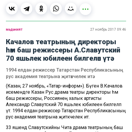
мәдәният
27 ноябрь 2017 09:46
Качалов театрының директоры
һәм баш режиссеры А.Славутский
70 яшьлек юбилеен билгеләп үтә
1994 елдан режиссер Татарстан Республикасының
рус академия театрына җитәкчелек итә.
(Казан, 27 ноябрь, «Татар-информ»). Бүген В.Качалов
исемендәге Казан Рус драма театры директоры һәм
баш режиссеры, Россиянең халык артисты
Александр Славутский 70 яшьлек юбилеен билгеләп
үтә. 1994 елдан режиссер Татарстан Республикасының
рус академия театрына җитәкчелек итә.
33 яшендә Славутскийны Чита драма театрының баш