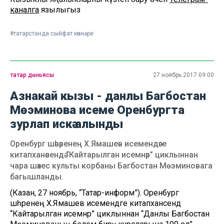
каналга
язылыгыз
#татарстанда сыйфат көннәре
татар дөньясы
27 ноябрь 2017 09:00
Азнакай кызы - данлы Багбостан
Мөэминова исеме Оренбургта
зурлап искә алынды
Оренбург шәһәренең Х.Ямашев исемендәге
китапханәсендә “Кайтарылган исемнәр” циклыннан
чара шәхес культы корбаны Багбостан Мөэминовага
багышланды.
(Казан, 27 ноябрь, “Татар-информ”). Оренбург
шәһәренең Х.Ямашев исемендәге китапханәсендә
“Кайтарылган исемнәр” циклыннан “Данлы Багбостан