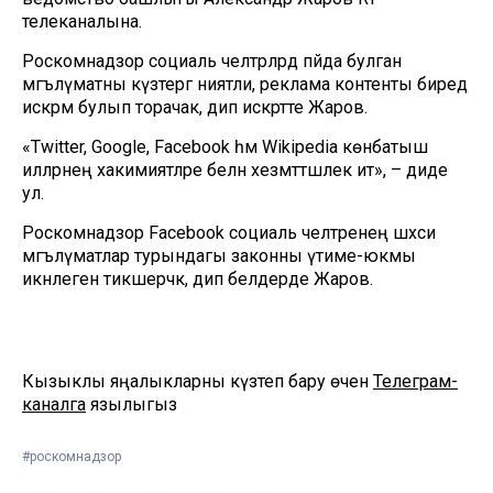
телеканалына.
Роскомнадзор социаль челтәрләрдә пәйда булган
мәгълүматны күзәтергә ниятли, реклама контенты биредә
искәрмә булып торачак, дип искәртте Жаров.
«Twitter, Google, Facebook һәм Wikipedia көнбатыш
илләрнең хакимиятләре белән хезмәттәшлек итә», – диде
ул.
Роскомнадзор Facebook социаль челтәренең шәхси
мәгълүматлар турындагы законны үтиме-юкмы
икәнлеген тикшерәчәк, дип белдерде Жаров.
Кызыклы яңалыкларны күзәтеп бару өчен
Телеграм-
каналга
язылыгыз
#роскомнадзор