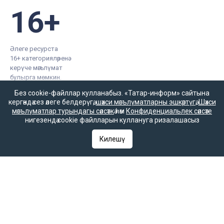
16+
Әлеге ресурста
16+ категорияләренә
керүче мәгълүмат
булырга мөмкин.
Без cookie-файллар кулланабыз. «Татар-информ» сайтына
кергәндә сез әлеге белдерүгә,
шәхси мәгълүматларны эшкәртүгә
,
Шәхси
мәгълүматлар турындагы сәясәткә
һәм
Конфиденциальлек сәясәте
нигезендә cookie файлларын куллануга ризалашасыз
Татар-информ (Татар) Россиянең элемтә, мәгълүмати технологияләр
һәм гаммәви коммуникацияләрне күзәтчелек хезмәте (Роскомнадзор)
Килешү
тарафыннан интернет басма буларак теркәлгән. Массакүләм
мәгълүмат чарасын теркәү турында ЭЛ № ФС 77-90202 таныклыгы
2025 елның 7 октябрендә элемтә, мәгълүмати технологияләр һәм
массакүләм коммуникацияләр өлкәсендә күзәтчелек итүче Федераль
хезмәт тарафыннан бирелгән.
«Татар-информ» Россиянең элемтә, мәгълүмати технологияләр һәм
гаммәви коммуникацияләрне күзәтчелек хезмәте (Роскомнадзор)
тарафыннан мәгълүмат агентлыгы буларак 15.09.2016 елда
теркәлгән. Гамәлдәге таныклык номеры – № ФС 77 – 67031. РФ
«Матбугат турында» законының 23 маддәсе буенча, «Татар-