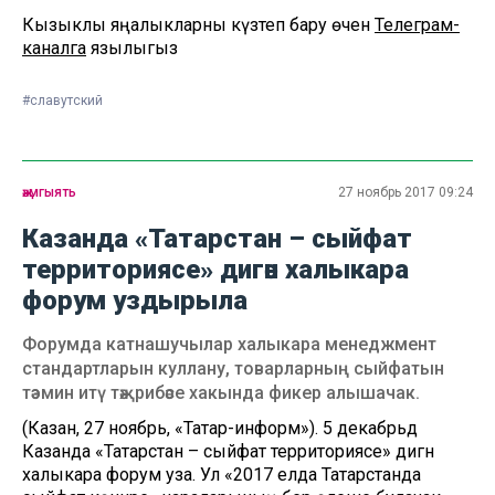
Кызыклы яңалыкларны күзәтеп бару өчен
Телеграм-
каналга
язылыгыз
#славутский
җәмгыять
27 ноябрь 2017 09:24
Казанда «Татарстан – сыйфат
территориясе» дигән халыкара
форум уздырыла
Форумда катнашучылар халыкара менеджмент
стандартларын куллану, товарларның сыйфатын
тәэмин итү тәҗрибәсе хакында фикер алышачак.
(Казан, 27 ноябрь, «Татар-информ»). 5 декабрьдә
Казанда «Татарстан – сыйфат территориясе» дигән
халыкара форум уза. Ул «2017 елда Татарстанда