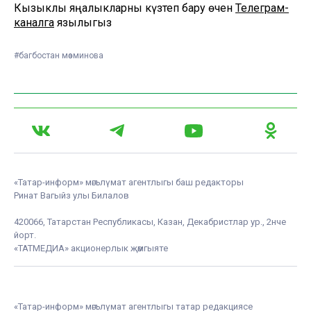
Кызыклы яңалыкларны күзәтеп бару өчен
Телеграм-
каналга
язылыгыз
#багбостан мөэминова
«Татар-информ» мәгълүмат агентлыгы баш редакторы
Ринат Вагыйз улы Билалов
420066, Татарстан Республикасы, Казан, Декабристлар ур., 2нче
йорт.
«ТАТМЕДИА» акционерлык җәмгыяте
«Татар-информ» мәгълүмат агентлыгы татар редакциясе