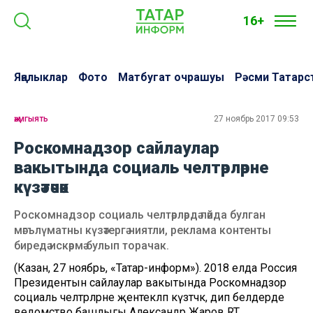
16+
Яңалыклар
Фото
Матбугат очрашуы
Рәсми Татарс
җәмгыять
27 ноябрь 2017 09:53
Роскомнадзор сайлаулар
вакытында социаль челтәрләрне
күзәтәчәк
Роскомнадзор социаль челтәрләрдә пәйда булган
мәгълүматны күзәтергә ниятли, реклама контенты
биредә искәрмә булып торачак.
(Казан, 27 ноябрь, «Татар-информ»). 2018 елда Россия
Президентын сайлаулар вакытында Роскомнадзор
социаль челтәрләрне җентекләп күзәтәчәк, дип белдерде
ведомство башлыгы Александр Жаров RT