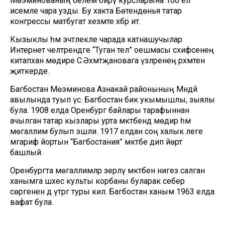
Мөэминованың белем бирү курсларына 100 ел”
исемле чара узды. Бу хакта Бөтендөнья татар
конгрессы матбугат хезмәте хәбәр итә.
Кызыклы һәм эчтәлекле чарада катнашучылар
Интернет челтәрендәге “Туган тел” оешмасы сәхифәсенең
китапханә мөдире С.Әхмәтҗановага үзләренең рәхмәтен
җиткерде.
Багбостан Мөэминова Азнакай районының Мәндәй
авылында туып үсә. Багбостан бик укымышлы, зыялы
була. 1908 елда Оренбург байлары тарафыннан
ачылган татар кызлары урта мәктәбендә мөдирә һәм
мөгаллимә булып эшли. 1917 елдан соң халык әлеге
мәгариф йортын “Багбостания” мәктәбе дип йөртә
башлый.
Оренбургта мөгаллимәләр әзерләү мәктәбенә нигез салган
ханымга шәхес культы корбаны буларак себер
сөргенен дә үтәргә туры килә. Багбостан ханым 1963 елда
вафат була.