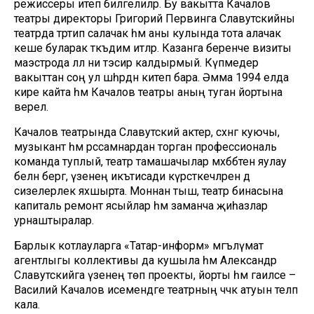
режиссеры итеп билгелиләр. Бу вакытта Качалов
театры директоры Григорий Первинга Славутскийны
театрда тәртип салачак һәм аны кулында тота алачак
кеше буларак тәкъдим итәләр. Казанга беренче визиты
маэстрода әллә ни тәэсир калдырмый. Күпмедер
вакыттан соң ул шәһәрдән китеп бара. Әмма 1994 елда
кире кайта һәм Качалов театры аның туган йортына
әверелә.
Качалов театрында Славутский актер, сәхнәгә куючы,
музыкант һәм рәссамнардан торган профессиональ
команда туплый, театр тамашачылар мәхәббәтен яулау
белән бергә, үзенең икътисади күрсәткечләрен дә
сизелерлек яхшырта. Моннан тыш, театр бинасына
капиталь ремонт ясыйлар һәм заманча җиһазлар
урнаштыралар.
Барлык котлауларга «Татар-информ» мәгълүмат
агентлыгы коллективы да кушыла һәм Александр
Славутскийга үзенең төп проекты, йорты һәм гаиләсе –
Василий Качалов исемендәге театрның чәчәк атуын теләп
кала.