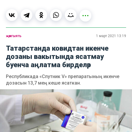
җәмгыять
1 март 2021 13:19
Татарстанда ковидтан икенче
дозаны вакытында ясатмау
буенча аңлатма бирделәр
Республикада «Спутник V» препаратының икенче
дозасын 13,7 мең кеше ясаткан.