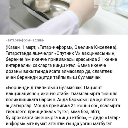
«Татар-информ» архивы
(Казан, 1 март, «Татар-информ», Эвелина Киселёва).
Татарстанда яшәүчеләргә «Спутник V» вакцинасының
беренче һәм икенче прививкасы арасында 21 көнне
интервалны сакларга киңәш ителә. Әмма икенче
дозаны вакытында ясата алмасалар да, сәламәтлек
өчен бернинди җитди тайпылыш булмаячак.
«Бернинди дә тайпылыш булмаячак. Пациент
вакцинациянең икенче этабы тәмамланырга тиешле
поликлиникага барсын. Анда барысын да җентекләп
аңлатырлар. Монда прививка 21 көннән соң ясалырга
тиешлеге принципиаль түгел, әмма без, әлбәттә,
бу срокларга сыешырга киңәш итәбез», — диде «Татар-
информ» мәгълүмат агентлыгында узган матбугат