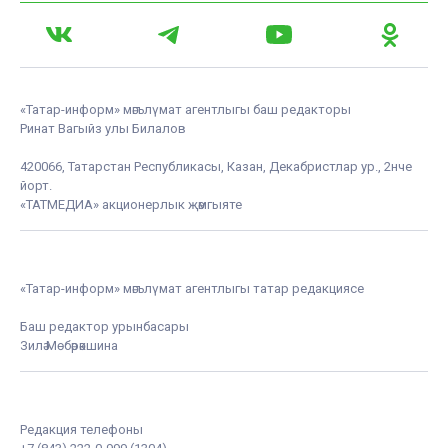
«Татар-информ» мәгълүмат агентлыгы баш редакторы
Ринат Вагыйз улы Билалов
420066, Татарстан Республикасы, Казан, Декабристлар ур., 2нче
йорт.
«ТАТМЕДИА» акционерлык җәмгыяте
«Татар-информ» мәгълүмат агентлыгы татар редакциясе
Баш редактор урынбасары
Зилә Мөбәрәкшина
Редакция телефоны