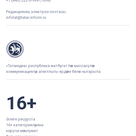
+7 (843) 222-0-999 (1304)
Редакциянең электрон почтасы
infotat@tatar-inform.ru
«Татмедиа» республика матбугат һәм массакүләм
коммуникацияләр агентлыгы ярдәме белән чыгарыла.
16+
Әлеге ресурста
16+ категорияләренә
керүче мәгълүмат