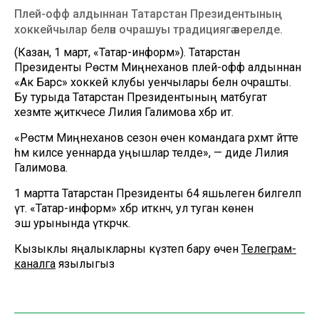
Плей-офф алдыннан Татарстан Президентының
хоккейчылар белән очрашуы традициягә әверелде.
(Казан, 1 март, «Татар-информ»). Татарстан
Президенты Рөстәм Миңнеханов плей-офф алдыннан
«Ак Барс» хоккей клубы уенчылары белән очрашты.
Бу турыда Татарстан Президентының матбугат
хезмәте җитәкчесе Лилия Галимова хәбәр итә.
«Рөстәм Миңнеханов сезон өчен командага рәхмәт әйтте
һәм киләсе уеннарда уңышлар теләде», — диде Лилия
Галимова.
1 мартта Татарстан Президенты 64 яшьлеген билгеләп
үтә. «Татар-информ» хәбәр иткәнчә, ул туган көнен
эш урынында үткәрәчәк.
Кызыклы яңалыкларны күзәтеп бару өчен
Телеграм-
каналга
язылыгыз