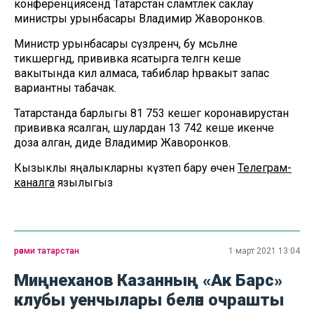
конференциясендә Татарстан сәламәтлек саклау
министры урынбасары Владимир Жаворонков.
Министр урынбасары сүзләренчә, бу мәсьәләне
тикшергәндә, прививка ясатырга теләгән кеше
вакытында килә алмаса, табиблар һәрвакыт запас
вариантны табачак.
Татарстанда барлыгы 81 753 кешегә коронавирустан
прививка ясалган, шулардан 13 742 кеше икенче
доза алган, диде Владимир Жаворонков.
Кызыклы яңалыкларны күзәтеп бару өчен
Телеграм-
каналга
язылыгыз
рәсми татарстан
1 март 2021 13:04
Миңнеханов Казанның «Ак Барс»
клубы уенчылары белән очрашты