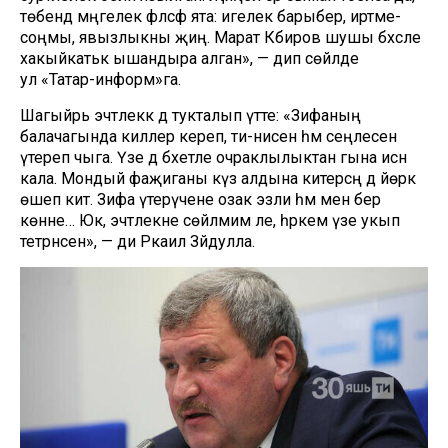
төбендә мәңгелек фәлсәфә ята: игелек барыбер, иртәме-
соңмы, явызлыкны җиңә. Марат Кәбиров шушы бәхәсле
хакыйкатькә ышандыра алган», — дип сөйләде
ул «Татар-информ»га.
Шагыйрь эчтәлеккә дә тукталып үтте: «Зифаның
балачагында киллер кереп, әти-әнисен һәм сеңлесен
үтереп чыга. Үзе дә бәхетле очраклылыктан гына исән
кала. Мондый фаҗиганы күз алдына китерсәң дә йөрәк
өшеп китә. Зифа үтерүчене озак эзли һәм менә бер
көнне… Юк, эчтәлекне сөйләмим әле, һәркем үзе укып
тетрәнсен», — ди Ркаил Зәйдулла.