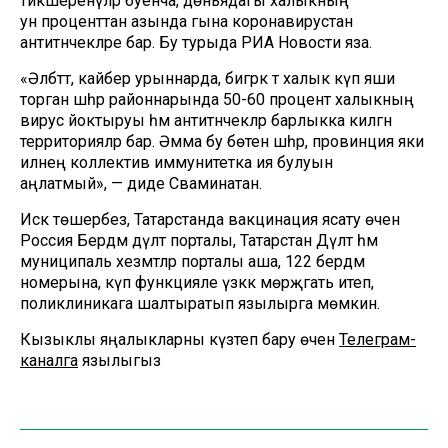
тикшеренүләр буенча, дөньядагы халыкның
ун проценттан азында гына коронавирустан
антитәнчекләре бар. Бу турыда РИА Новости яза.
«Әлбәттә, кайбер урыннарда, бигрәк тә халык күп яши
торган шәһәр районнарында 50-60 процент халыкның
вирус йоктыруы һәм антитәнчекләр барлыкка килгән
территорияләр бар. Әмма бу бөтен шәһәр, провинция яки
илнең коллектив иммунитетка ия булуын
аңлатмый», — диде Сваминатан.
Искә төшерәбез, Татарстанда вакцинация ясату өчен
Россия Бердәм дәүләт порталы, Татарстан Дәүләт һәм
муниципаль хезмәтләр порталы аша, 122 бердәм
номерына, күп функцияле үзәккә мөрәҗәгать итеп,
поликлиникага шалтыратып язылырга мөмкин.
Кызыклы яңалыкларны күзәтеп бару өчен
Телеграм-
каналга
язылыгыз