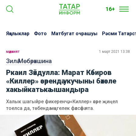
16+
Яңалыклар
Фото
Матбугат очрашуы
Рәсми Татарс
мәдәният
1 март 2021 13:38
Зилә Мөбәрәкшина
Ркаил Зәйдулла: Марат Кәбиров
«Киллер» әсәрендә укучыны бәхәсле
хакыйкатькә ышандыра
Халык шагыйре фикеренчә, «Киллер» әсәре җиңел
тоелса да, төбендә мәңгелек фәлсәфә ята.