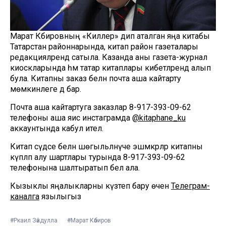
Марат Кәбировның «Киллер» дип аталган яңа китабы
Татарстан районнарында, китап район газеталары
редакцияләрендә сатыла. Казанда аны газета-журнал
киоскларында һәм татар китаплары кибетләрендә алып
була. Китапны заказ белән почта аша кайтарту
мөмкинлеге дә бар.
Почта аша кайтартуга заказлар 8-917-393-09-62
телефоны аша яисә инстаграмда
@kitaphane_ku
аккаунтында кабул ителә.
Китап сәүдәсе белән шөгыльләнүче эшмәкәрләр китапны
күпләп алу шартлары турында 8-917-393-09-62
телефонына шалтыратып белә ала.
Кызыклы яңалыкларны күзәтеп бару өчен
Телеграм-
каналга
язылыгыз
#Ркаил Зәйдулла
#Марат Кәбиров