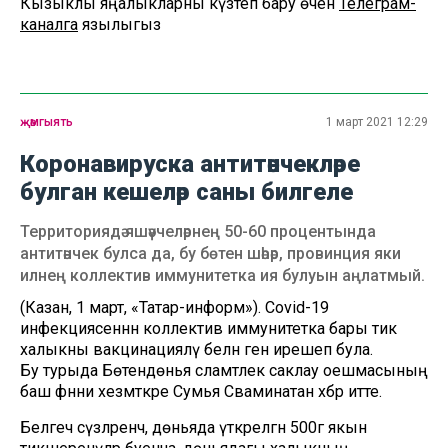
Кызыклы яңалыкларны күзәтеп бару өчен
Телеграм-
каналга
язылыгыз
җәмгыять
1 март 2021 12:29
Коронавируска антитәнчекләре
булган кешеләр саны билгеле
Территориядә яшәүчеләрнең 50-60 процентында
антитәнчек булса да, бу бөтен шәһәр, провинция яки
илнең коллектив иммунитетка ия булуын аңлатмый.
(Казан, 1 март, «Татар-информ»). Covid-19
инфекциясеннән коллектив иммунитетка бары тик
халыкны вакцинацияләү белән генә ирешеп була.
Бу турыда Бөтендөнья сәламәтлек саклау оешмасының
баш фәнни хезмәткәре Сумья Сваминатан хәбәр итте.
Белгеч сүзләренчә, дөньяда үткәрелгән 500гә якын