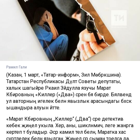
Рамил Гали
(Казан, 1 март, «Татар-информ», Зилә Мөбәрәкшина).
Татарстан Республикасы Дәүләт Советы депутаты,
халык шагыйре Ркаил Зәйдулла язучы Марат
Кәбировның «Киллер («Дәва») әсәренә бәя бирде. Бәяләвендә
ул авторның игелек белән явызлык арасындагы бәхәскә
ышандыра алуын әйтте.
«Марат Кәбировның „Киллер“ („Дәва“) әсәре детектив
кебек җиңел укыла. Хәер, аны, шикләнмичә, әлеге жанрга
кертеп тә буладыр. Әсәр камил тел белән, Маратка хас
сурәтлелек белән язылган. Җиңел әсәр сыман тоелса да,