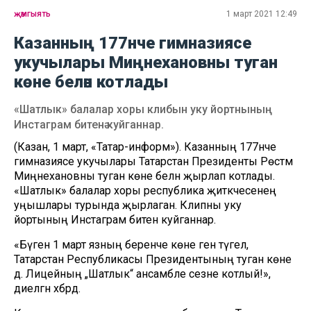
җәмгыять
1 март 2021 12:49
Казанның 177нче гимназиясе
укучылары Миңнехановны туган
көне белән котлады
«Шатлык» балалар хоры клибын уку йортнының
Инстаграм битенә куйганнар.
(Казан, 1 март, «Татар-информ»). Казанның 177нче
гимназиясе укучылары Татарстан Президенты Рөстәм
Миңнехановны туган көне белән җырлап котлады.
«Шатлык» балалар хоры республика җитәкчесенең
уңышлары турында җырлаган. Клипны уку
йортының Инстаграм битенә куйганнар.
«Бүген 1 март язның беренче көне генә түгел, ә
Татарстан Республикасы Президентының туган көне
дә. Лицейның „Шатлык“ ансамбле сезне котлый!»,
диелгән хәбәрдә.