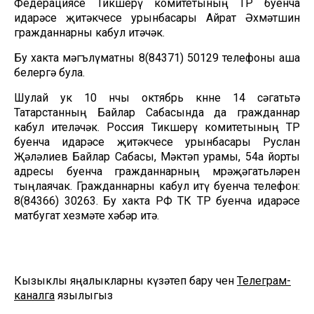
Федерациясе Тикшерү комитетының ТР буенча
идарәсе җитәкчесе урынбасары Айрат Әхмәтшин
гражданнарны кабул итәчәк.
Бу хакта мәгълүматны 8(84371) 50129 телефоны аша
белергә була.
Шулай ук 10 нчы октябрь көнне 14 сәгатьтә
Татарстанның Байлар Сабасында да гражданнар
кабул ителәчәк. Россия Тикшерү комитетының ТР
буенча идарәсе җитәкчесе урынбасары Руслан
Җәләлиев Байлар Сабасы, Мәктәп урамы, 54а йорты
адресы буенча гражданнарның мөрәҗәгатьләрен
тыңлаячак. Гражданнарны кабул итү буенча телефон:
8(84366) 30263. Бу хакта РФ ТК ТР буенча идарәсе
матбугат хезмәте хәбәр итә.
Кызыклы яңалыкларны күзәтеп бару өчен
Телеграм-
каналга
язылыгыз