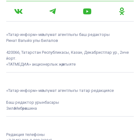
«Татар-информ» мәгълүмат агентлыгы баш редакторы
Ринат Вагыйз улы Билалов
420066, Татарстан Республикасы, Казан, Декабристлар ур., 2нче
йорт.
«ТАТМЕДИА» акционерлык җәмгыяте
«Татар-информ» мәгълүмат агентлыгы татар редакциясе
Баш редактор урынбасары
Зилә Мөбәрәкшина
Редакция телефоны