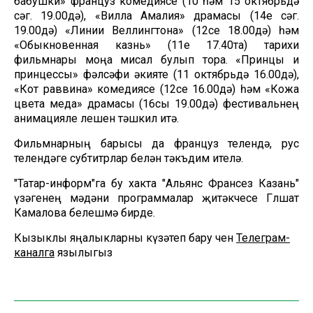
бабушки» француз комедиясе (10 һәм 15 октябрьдә
сәг. 19.00дә), «Вилла Амалия» драмасы (14е сәг.
19.00дә) «Линии Веллингтона» (12се 18.00дә) һәм
«Обыкновенная казнь» (11е 17.40та) тарихи
фильмнары моңа мисал булып тора. «Принцы и
принцессы» фәлсәфи әкияте (11 октябрьдә 16.00дә),
«Кот раввина» комедиясе (12се 16.00дә) һәм «Кожа
цвета меда» драмасы (16сы 19.00дә) фестивальнең
анимацияле өлешен тәшкил итә.
Фильмнарның барысы да француз телендә, рус
телендәге субтитрлар белән тәкъдим ителә.
"Татар-информ"га бу хакта "Альянс Франсез Казань"
үзәгенең мәдәни программалар җитәкчесе Гөлшат
Камалова белешмә бирде.
Кызыклы яңалыкларны күзәтеп бару өчен
Телеграм-
каналга
язылыгыз