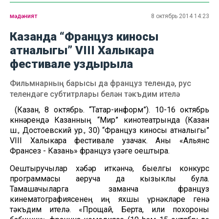
мәдәният
8 октябрь 2014 14:23
Казанда “Француз киносы
атналыгы” VIII Халыкара
фестивале уздырыла
Фильмнарның барысы да француз телендә, рус
телендәге субтитрлары белән тәкъдим ителә
(Казан, 8 октябрь. “Татар-информ”). 10-16 октябрь
көннәрендә Казанның “Мир” кинотеатрында (Казан
ш., Достоевский ур., 30) “Француз киносы атналыгы”
VIII Халыкара фестивале узачак. Аны «Альянс
Франсез - Казань» француз үзәге оештыра.
Оештыручылар хәбәр иткәнчә, быелгы конкурс
программасы аеруча да кызыклы була.
Тамашачыларга заманча француз
кинематографиясенең иң яхшы үрнәкләре генә
тәкъдим ителә. «Прощай, Берта, или похороны