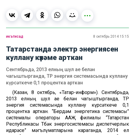
икътисад
8 октябрь 2014 15:15
Татарстанда электр энергиясен
куллану күләме арткан
Сентябрьдә, 2013 елның шул ае белән
чагыштырганда, ТР энергия системасында куллану
күрсәткече 0,1 процентка арткан
(Казан, 8 октябрь, «Татар-информ»). Сентябрьдә,
2013 елның шул ае белән чагыштырганда, ТР
энергия системасында куллану күрсәткече 0,1
процентка арткан. “Бердәм энергетика системасы”
системалы операторы ААҖ филиалы “Татарстан
Республикасы Төбәк энергосистемасы диспетчерлык
идарәсе” мәгълүматларына караганда, 2014 ел