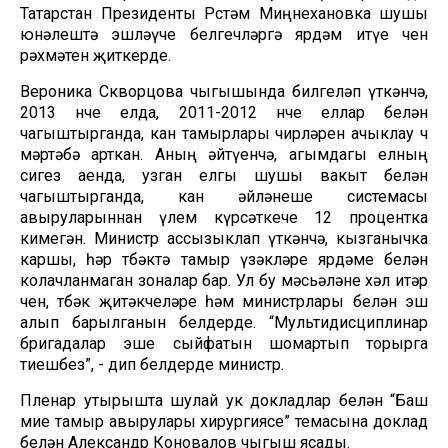
Татарстан Президенты Рөстәм Миңнехановка шушы
юнәлештә эшләүче белгечләргә ярдәм итүе өчен
рәхмәтен җиткерде.
Вероника Скворцова чыгышында билгеләп үткәнчә,
2013 нче елда, 2011-2012 нче еллар белән
чагыштырганда, кан тамырлары чирләрен ачыклау өч
мәртәбә арткан. Аның әйтүенчә, агымдагы елның
сигез аенда, узган елгы шушы вакыт белән
чагыштырганда, кан әйләнеше системасы
авыруларыннан үлем күрсәткече 12 процентка
кимегән. Министр ассызыклап үткәнчә, кызганычка
каршы, һәр төбәктә тамыр үзәкләре ярдәме белән
колачланмаган зоналар бар. Ул бу мәсьәләне хәл итәр
өчен, төбәк җитәкчеләре һәм министрлары белән эш
алып барылганын белдерде. “Мультидисциплинар
бригадалар эше сыйфатын шомартып торырга
тиешбез”, - дип белдерде министр.
Пленар утырышта шулай ук докладлар белән “Баш
мие тамыр авырулары хирургиясе” темасына доклад
белән Александр Коновалов чыгыш ясады.