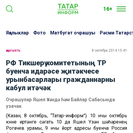
16+
Яңалыклар
Фото
Матбугат очрашуы
Рәсми Татарс
җәмгыять
8 октябрь 2014 15:41
РФ Тикшерү комитетының ТР
буенча идарәсе җитәкчесе
урынбасарлары гражданнарны
кабул итәчәк
Очрашулар Яшел Үзәндә һәм Байлар Сабасында
узачак
(Казан, 8 октябрь, “Татар-информ”). 10 нчы октябрь
көнне иртәнге сәгать 10 да Яшел Үзән шәһәренең
Рогачев урамы, 9 нчы йорт адресы буенча Россия