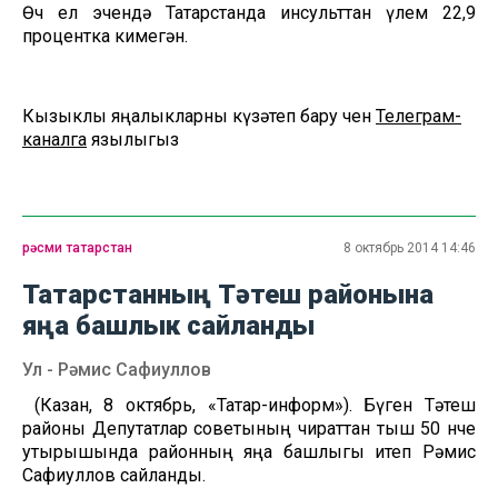
Өч ел эчендә Татарстанда инсульттан үлем 22,9
процентка кимегән.
Кызыклы яңалыкларны күзәтеп бару өчен
Телеграм-
каналга
язылыгыз
рәсми татарстан
8 октябрь 2014 14:46
Татарстанның Тәтеш районына
яңа башлык сайланды
Ул - Рәмис Сафиуллов
(Казан, 8 октябрь, «Татар-информ»). Бүген Тәтеш
районы Депутатлар советының чираттан тыш 50 нче
утырышында районның яңа башлыгы итеп Рәмис
Сафиуллов сайланды.