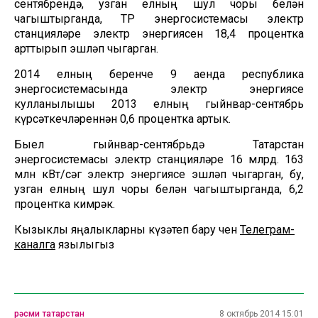
сентябрендә, узган елның шул чоры белән
чагыштырганда, ТР энергосистемасы электр
станцияләре электр энергиясен 18,4 процентка
арттырып эшләп чыгарган.
2014 елның беренче 9 аенда республика
энергосистемасында электр энергиясе
кулланылышы 2013 елның гыйнвар-сентябрь
күрсәткечләреннән 0,6 процентка артык.
Быел гыйнвар-сентябрьдә Татарстан
энергосистемасы электр станцияләре 16 млрд. 163
млн кВт/сәг электр энергиясе эшләп чыгарган, бу,
узган елның шул чоры белән чагыштырганда, 6,2
процентка кимрәк.
Кызыклы яңалыкларны күзәтеп бару өчен
Телеграм-
каналга
язылыгыз
рәсми татарстан
8 октябрь 2014 15:01