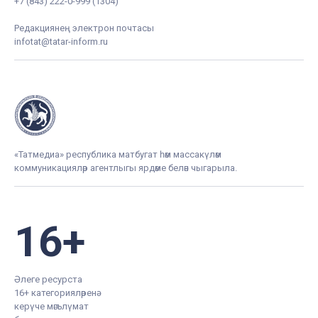
+7 (843) 222-0-999 (1304)
Редакциянең электрон почтасы
infotat@tatar-inform.ru
«Татмедиа» республика матбугат һәм массакүләм
коммуникацияләр агентлыгы ярдәме белән чыгарыла.
16+
Әлеге ресурста
16+ категорияләренә
керүче мәгълүмат