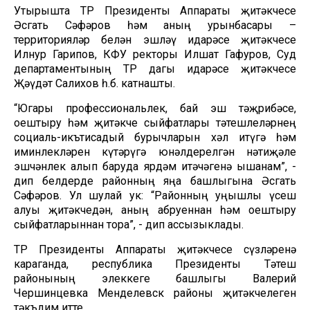
Утырышта ТР Президенты Аппараты җитәкчесе
Әсгать Сәфәров һәм аның урынбасары –
территорияләр белән эшләү идарәсе җитәкчесе
Илнур Гарипов, КФУ ректоры Илшат Гафуров, Суд
департаментының ТР дагы идарәсе җитәкчесе
Җәүдәт Салихов һ.б. катнашты.
“Югары профессиональлек, бай эш тәҗрибәсе,
оештыру һәм җитәкче сыйфатлары тәтешлеләрнең
социаль-икътисадый бурычларын хәл итүгә һәм
иминлекләрен күтәрүгә юнәлдерелгән нәтиҗәле
эшчәнлек алып баруда ярдәм итәчәгенә ышанам”, -
дип белдерде районның яңа башлыгына Әсгать
Сәфәров. Ул шулай ук: “Районның уңышлы үсеш
алуы җитәкчедән, аның абруеннан һәм оештыру
сыйфатларыннан тора”, - дип ассызыклады.
ТР Президенты Аппараты җитәкчесе сүзләренә
караганда, республика Президенты Тәтеш
районының элеккеге башлыгы Валерий
Чершинцевка Менделевск районы җитәкчелеген
тәкъдим итте.