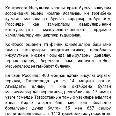
Конгресста Инсультка каршы көрәш буенча илкүләм
ассоциация эшенә йомгак ясалачак, көн тәртибенә
куелган мәсьәләләр буенча карарлар кабул итү,
Россиядә кан тамырлары авыруларынанн
интегүчеләргә махсуслаштырылган ярдәмне
камилләштерү өчен шартлар тудырачак.
Конгресс эшенең төп фәнни юнәлешләре баш мие
тамыр авырулары эпидемиологиясе, церебраль
инсультның кискен чорында авыруларны дәвалау,
тернәкләндерү, беренчел һәм икенчел кебек
мәсьәләләрдән гыйбарәт булачак.
Ел саен Россиядә 400 меңнән артык инсульт очрагы
теркәлә, Татарстанда ул – 14 меңнән артык.
Агымдагы елның 1 нче октябренә булган
мәгълүматлардан күренгәнчә, республикада 17 тамыр
үзәге гамәлдә. Татарстанның тамыр үзәкләре ачылган
көннән бирле, аларга баш мие кан әйләнеше
бозылуына дучар булган 55 мең 657 авыру
госпитализацияләнгән, 1413 тромболизис үткәрелгән.