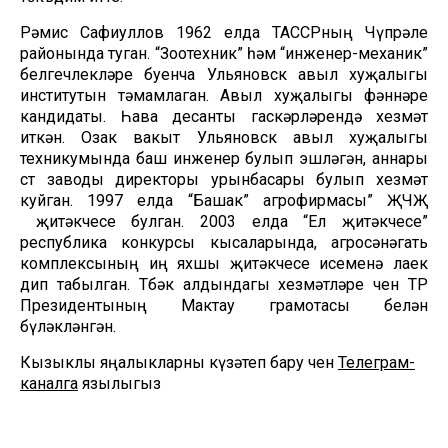
Рәмис Сафиуллов 1962 елда ТАССРның Чүпрәле
районында туган. “Зоотехник” һәм “инженер-механик”
белгечлекләре буенча Ульяновск авыл хуҗалыгы
институтын тәмамлаган. Авыл хуҗалыгы фәннәре
кандидаты. Һава десанты гаскәрләрендә хезмәт
иткән. Озак вакыт Ульяновск авыл хуҗалыгы
техникумында баш инженер булып эшләгән, аннары
сөт заводы директоры урынбасары булып хезмәт
куйган. 1997 елда “Башак” агрофирмасы” ҖЧҖ
җитәкчесе булган. 2003 елда “Ел җитәкчесе”
республика конкурсы кысаларында, агросәнәгать
комплексының иң яхшы җитәкчесе исеменә лаек
дип табылган. Төбәк алдындагы хезмәтләре өчен ТР
Президентының Мактау грамотасы белән
бүләкләнгән.
Кызыклы яңалыкларны күзәтеп бару өчен
Телеграм-
каналга
язылыгыз