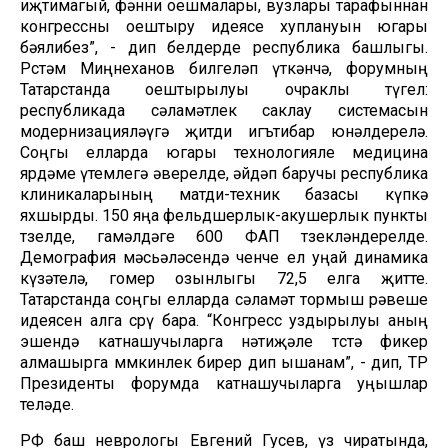
иҗтимагый, фәнни оешмалары, вузлары тарафыннан
конгрессны оештыру идеясе хуплануын югары
бәялибез”, - дип белдерде республика башлыгы.
Рөстәм Миңнеханов билгеләп үткәнчә, форумның
Татарстанда оештырылуы очраклы түгел:
республикада сәламәтлек саклау системасын
модернизацияләүгә җитди игътибар юнәлдерелә.
Соңгы елларда югары технологияле медицина
ярдәме үтемлегә әверелде, әйдәп баручы республика
клиникаларының матди-техник базасы күпкә
яхшырды. 150 яңа фельдшерлык-акушерлык пункты
төзелде, гамәлдәге 600 ФАП төзекләндерелде.
Демография мәсьәләсендә өченче ел уңай динамика
күзәтелә, гомер озынлыгы 72,5 елга җитте.
Татарстанда соңгы елларда сәламәт тормыш рәвеше
идеясен алга сөрү бара. “Конгресс уздырылуы аның
эшендә катнашучыларга нәтиҗәле төстә фикер
алмашырга мөмкинлек бирер дип ышанам”, - дип, ТР
Президенты форумда катнашучыларга уңышлар
теләде.
РФ баш неврологы Евгений Гусев, үз чиратында,