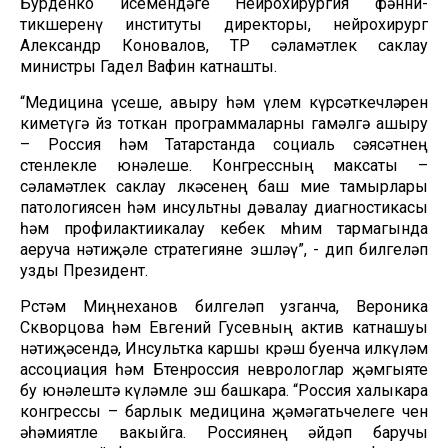
Бурденко исемендәге Нейрохирургия фәнни-
тикшеренү институты директоры, нейрохирург
Александр Коновалов, ТР сәламәтлек саклау
министры Гадел Вафин катнашты.
“Медицина үсеше, авыру һәм үлем күрсәткечләрен
киметүгә йөз тоткан программаларны гамәлгә ашыру
– Россия һәм Татарстанда социаль сәясәтнең
өстенлекле юнәлеше. Конгрессның максаты –
сәламәтлек саклау өлкәсенең баш мие тамырлары
патологиясен һәм инсультны дәвалау диагностикасы
һәм профилактиикалау кебек мөһим тармагында
аеруча нәтиҗәле стратегияне эшләү”, - дип билгеләп
узды Президент.
Рөстәм Миңнеханов билгеләп узганча, Вероника
Скворцова һәм Евгений Гусевның актив катнашуы
нәтиҗәсендә, Инсультка каршы көрәш буенча илкүләм
ассоциация һәм Бөтенроссия неврологлар җәмгыяте
бу юнәлештә күләмле эш башкара. “Россия халыкара
конгрессы – барлык медицина җәмәгатьчелеге өчен
әһәмиятле вакыйга. Россиянең әйдәп баручы