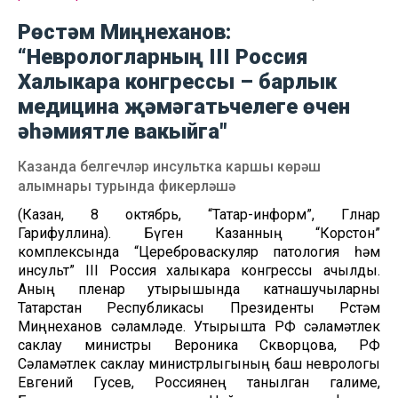
Рөстәм Миңнеханов:
“Неврологларның III Россия
Халыкара конгрессы – барлык
медицина җәмәгатьчелеге өчен
әһәмиятле вакыйга"
Казанда белгечләр инсультка каршы көрәш
алымнары турында фикерләшә
(Казан, 8 октябрь, “Татар-информ”, Гөлнар
Гарифуллина). Бүген Казанның “Корстон”
комплексында “Цереброваскуляр патология һәм
инсульт” III Россия халыкара конгрессы ачылды.
Аның пленар утырышында катнашучыларны
Татарстан Республикасы Президенты Рөстәм
Миңнеханов сәламләде. Утырышта РФ сәламәтлек
саклау министры Вероника Скворцова, РФ
Сәламәтлек саклау министрлыгының баш неврологы
Евгений Гусев, Россиянең танылган галиме,