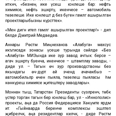
иткәнчә, «безнең ике үсеш юнәлеше бар: нефть
химиясе, нефть эшкәртү, икенчесе – автомобиль
төзелеше. Ике юнәлештә дә без бүген гамәлгә ашырылган
проектларыбызны күрсәттек».
«Менә дигән итеп гамәлгә ашырылган проектлар!» - дип
бәяләде Дмитрий Медведев.
Аннары Рөстәм Миңнеханов «Алабуга» махсус
икътисади зонасы үсеше турында сөйләде «Без
«Алабуга» МИЗында ике зур завод ачтык: берсе –
агач эшкәртү буенча, икенчесе – штамплау заводы, -
диде ул. – Тагын өч зур производствоны без
якындагы өч-дүрт ай эчендә ачачакбыз –
автомобильләр өчен пыяла, төзелеш пыяласы һәм
көнкүреш химиясе җитештерү заводлары».
Моннан тыш, Татарстан Президенты сүзләренчә, төбәк
үстерә торган тагын бер юнәлеш бар, ул - «Иннополис»
проекты, аңа да Россия Федерациясе Хөкүмәте ярдәм
итә. «Гыйнварда беренче комплексы эшләтеп
җибәреләчәк, аңа резидентлар киләчәк, - диде Рөстәм