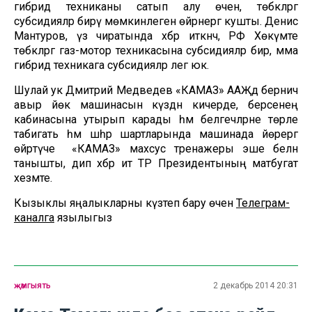
гибрид техниканы сатып алу өчен, төбәкләргә
субсидияләр бирү мөмкинлеген өйрәнергә кушты. Денис
Мантуров, үз чиратында хәбәр иткәнчә, РФ Хөкүмәте
төбәкләргә газ-мотор техникасына субсидияләр бирә, әмма
гибрид техникага субсидияләр әлегә юк.
Шулай ук Дмитрий Медведев «КАМАЗ» ААҖдә берничә
авыр йөк машинасын күздән кичерде, берсенең
кабинасына утырып карады һәм белгечләрне төрле
табигать һәм шәһәр шартларында машинада йөрергә
өйрәтүче «КАМАЗ» махсус тренажеры эше белән
танышты, дип хәбәр итә ТР Президентының матбугат
хезмәте.
Кызыклы яңалыкларны күзәтеп бару өчен
Телеграм-
каналга
язылыгыз
җәмгыять
2 декабрь 2014 20:31