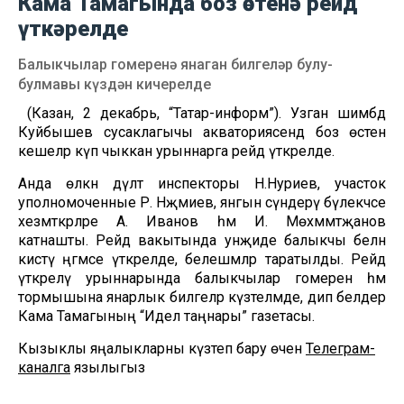
Кама Тамагында боз өстенә рейд
үткәрелде
Балыкчылар гомеренә янаган билгеләр булу-
булмавы күздән кичерелде
(Казан, 2 декабрь, “Татар-информ”). Узган шимбәдә
Куйбышев сусаклагычы акваториясендә боз өстенә
кешеләр күп чыккан урыннарга рейд үткәрелде.
Анда өлкән дәүләт инспекторы Н.Нуриев, участок
уполномоченные Р. Нәҗмиев, янгын сүндерү бүлекчәсе
хезмәткәрләре А. Иванов һәм И. Мөхәммәтҗанов
катнашты. Рейд вакытында унҗиде балыкчы белән
кисәтү әңгәмәсе үткәрелде, белешмәләр таратылды. Рейд
үткәрелү урыннарында балыкчылар гомеренә һәм
тормышына янарлык билгеләр күзәтелмәде, дип белдерә
Кама Тамагының “Идел таңнары” газетасы.
Кызыклы яңалыкларны күзәтеп бару өчен
Телеграм-
каналга
язылыгыз