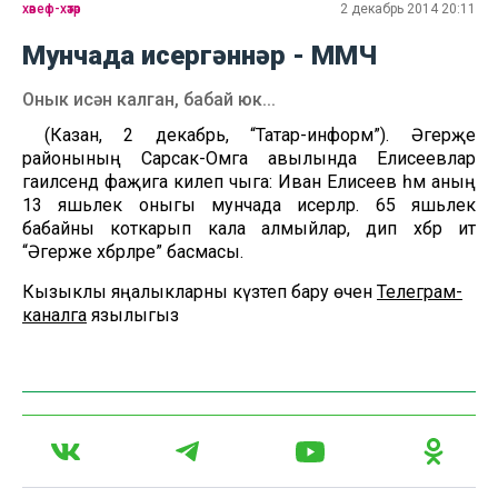
хәвеф-хәтәр
2 декабрь 2014 20:11
Мунчада исергәннәр - ММЧ
Онык исән калган, бабай юк...
(Казан, 2 декабрь, “Татар-информ”). Әгерҗе
районының Сарсак-Омга авылында Елисеевлар
гаиләсендә фаҗига килеп чыга: Иван Елисеев һәм аның
13 яшьлек оныгы мунчада исерәләр. 65 яшьлек
бабайны коткарып кала алмыйлар, дип хәбәр итә
“Әгерже хәбәрләре” басмасы.
Кызыклы яңалыкларны күзәтеп бару өчен
Телеграм-
каналга
язылыгыз