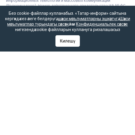
информационных технологий и массовых коммуникаций
(Роскомнадзор). Номер действующего свидетельства ИА № ФС
77 – 67031 от 15.09.2016 года. В соответствии со статьей 23
Без cookie-файллар кулланабыз. «Татар-информ» сайтына
Закона РФ «О СМИ» при распространении сообщений и
кергәндә сез әлеге белдерүгә,
шәхси мәгълүматларны эшкәртүгә
,
Шәхси
материалов информационного агентства «Татар-информ» другим
мәгълүматлар турындагы сәясәткә
һәм
Конфиденциальлек сәясәте
средством массовой информации гиперссылка на него
нигезендә cookie файлларын куллануга ризалашасыз
обязательна.
Килешү
© 2026 «ТАТМЕДИА» акционерлык җәмгыяте
«Татар-информ» МА
Политика о персональных данных
Антикоррупционная политика
АО «ТАТМЕДИА» использует «cookie»
для персонализации сервисов и удобства
пользователей сайтом. Использование «cookie»
можно отменить в настройках браузера.
Политика конфиденциальности
Для сообщений о фактах коррупции:
Shamil.Sadykov@tatmedia.ru