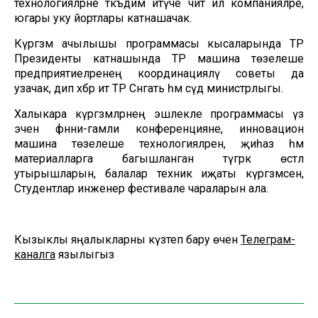
технологияләрне тәкъдим итүче чит ил компанияләре,
югары уку йортлары катнашачак.
Күргәзмә ачылышы программасы кысаларында ТР
Президенты катнашында ТР машина төзелеше
предприятиеләренең координацияләү советы да
узачак, дип хәбәр итә ТР Сәнәгать һәм сәүдә министрлыгы.
Халыкара күргәзмәләрнең эшлекле программасы үз
эченә фәнни-гамәли конференцияне, инновацион
машина төзелеше технологияләренә, җиһаз һәм
материалларга багышланган түгәрәк өстәл
утырышларын, балалар техник иҗаты күргәзмәсен,
Студентлар инженер фестивале чараларын ала.
Кызыклы яңалыкларны күзәтеп бару өчен
Телеграм-
каналга
язылыгыз