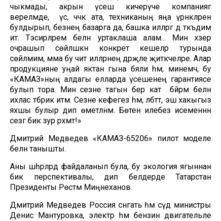
чыкмады, акрын үсеш кичерүче компаниягә
әверелмәде, ә үсә, чәчәк ата, техниканың яңа үрнәкләрен
булдырып, безнең базарга да, башка илләргә дә тәкъдим
итә. Тәэсирләрем белән уртаклаша алам... Мин хәзер
очрашып сөйләшкән конкрет кешеләр турында
сөйләмим, әмма бу чит илләрнең дәрәҗәле җитәкчеләре. Алар
продукцияне уңай яктан гына бәяли һәм, минемчә, бу
«КАМАЗ»ның алдагы елларда үсешенең гарантиясе
булып тора. Мин сезне тагын бер кат бәйрәм белән
ихлас тәбрик итәм. Сезне кәефегез һәм, әлбәттә, эш хакыгыз
яхшы булыр дип өметләнәм. Бөтен илебез исеменнән
сезгә бик зур рәхмәт!»
Дмитрий Медведев «КАМАЗ-65206» пилот моделе
белән танышты.
Аны шәһәрләрдә файдаланып була, бу экология ягыннан
бик перспективалы, дип белдерде Татарстан
Президенты Рөстәм Миңнеханов.
Дмитрий Медведев Россия сәнәгать һәм сәүдә министры
Денис Мантуровка, электр һәм бензин двигательле