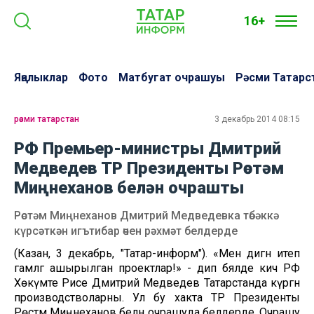
16+
Яңалыклар
Фото
Матбугат очрашуы
Рәсми Татарс
рәсми татарстан
3 декабрь 2014 08:15
РФ Премьер-министры Дмитрий
Медведев ТР Президенты Рөстәм
Миңнеханов белән очрашты
Рөстәм Миңнеханов Дмитрий Медведевка төбәккә
күрсәткән игътибар өчен рәхмәт белдерде
(Казан, 3 декабрь, "Татар-информ"). «Менә дигән итеп
гамәлгә ашырылган проектлар!» - дип бәяләде кичә РФ
Хөкүмәте Рәисе Дмитрий Медведев Татарстанда күргән
производстволарны. Ул бу хакта ТР Президенты
Рөстәм Миңнеханов белән очрашуда белдерде. Очрашу