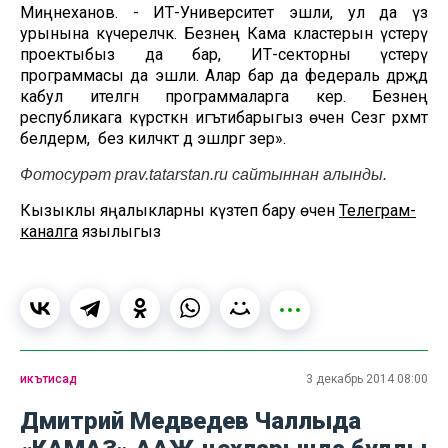
Миңнеханов. - ИТ-Университет эшли, ул да үз
урынына күчереләчәк. Безнең Кама кластерын үстерү
проектыбыз да бар, ИТ-секторны үстерү
программасы да эшли. Алар бар да федераль дәрәҗәдә
кабул ителгән программаларга керә. Безнең
республикага күрсәткән игътибарыгыз өчен Сезгә рәхмәт
белдерәм, ә без киләчәктә дә эшләргә әзер».
Фотосурәт prav.tatarstan.ru сайтыннан алынды.
Кызыклы яңалыкларны күзәтеп бару өчен
Телеграм-
каналга
язылыгыз
икътисад
3 декабрь 2014 08:00
Дмитрий Медведев Чаллыда