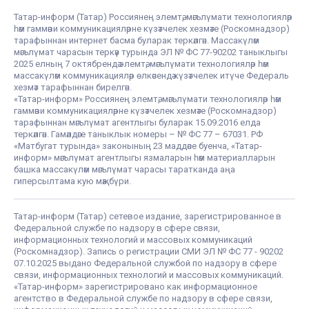
Татар-информ (Татар) Россиянең элемтә, мәгълүмати технологияләр
һәм гаммәви коммуникацияләрне күзәтчелек хезмәте (Роскомнадзор)
тарафыннан интернет басма буларак теркәлгән. Массакүләм
мәгълүмат чарасын теркәү турында ЭЛ № ФС 77-90202 таныклыгы
2025 елның 7 октябрендә элемтә, мәгълүмати технологияләр һәм
массакүләм коммуникацияләр өлкәсендә күзәтчелек итүче Федераль
хезмәт тарафыннан бирелгән.
«Татар-информ» Россиянең элемтә, мәгълүмати технологияләр һәм
гаммәви коммуникацияләрне күзәтчелек хезмәте (Роскомнадзор)
тарафыннан мәгълүмат агентлыгы буларак 15.09.2016 елда
теркәлгән. Гамәлдәге таныклык номеры – № ФС 77 – 67031. РФ
«Матбугат турында» законының 23 маддәсе буенча, «Татар-
информ» мәгълүмат агентлыгы язмаларын һәм материалларын
башка массакүләм мәгълүмат чарасы таратканда аңа
гиперсылтама кую мәҗбүри.
Татар-информ (Татар) сетевое издание, зарегистрированное в
Федеральной службе по надзору в сфере связи,
информационных технологий и массовых коммуникаций
(Роскомнадзор). Запись о регистрации СМИ ЭЛ № ФС 77 - 90202
07.10.2025 выдано Федеральной службой по надзору в сфере
связи, информационных технологий и массовых коммуникаций.
«Татар-информ» зарегистрировано как информационное
агентство в Федеральной службе по надзору в сфере связи,