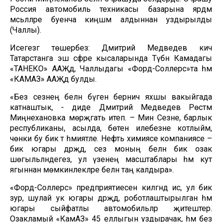
Россия автомобиль техникасы базарына ярдәм
мәсьәләләре буенча киңәшмә алдыннан уздырылды
(Чаллы).
Исегезгә төшерәбез: Дмитрий Медведев кичә
Татарстанга эш сәфәре кысаларында Түбән Камадагы
«ТАНЕКО» ААҖдә, Чаллыдагы «Форд-Соллерс»та һәм
«КАМАЗ» ААҖдә булды.
«Без сезнең белән бүген берничә яхшы вакыйгада
катнаштык, - диде Дмитрий Медведев Рөстәм
Миңнехановка мөрәҗәгать итеп. – Мин Сезне, барлык
республиканы, асылда, бөтен илебезне котлыйм,
чөнки бу бик тә әһәмиятле. Нефть химиясе компаниясе –
бик югары дәрәҗәдә, сез моның белән бик озак
шөгыльләндегез, ул үзенең масштаблары һәм куәт
ягыннан мөмкинлекләре белән таң калдыра».
«Форд-Соллерс» предприятиесенә килгәндә исә, ул бик
зур, шулай ук югары дәрәҗәдә, роботлаштырылган һәм
югары сыйфатлы автомобильләр җитештерә.
Озакламый «КамАЗ» 45 еллыгын уздырачак, һәм без