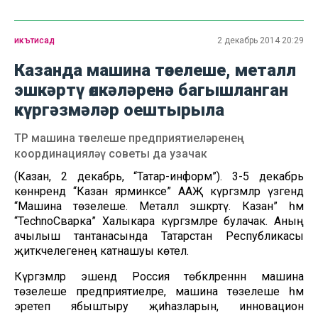
икътисад
2 декабрь 2014 20:29
Казанда машина төзелеше, металл
эшкәртү өлкәләренә багышланган
күргәзмәләр оештырыла
ТР машина төзелеше предприятиеләренең
координацияләү советы да узачак
(Казан, 2 декабрь, “Татар-информ”). 3-5 декабрь
көннәрендә “Казан ярминкәсе” ААҖ күргәзмәләр үзәгендә
“Машина төзелеше. Металл эшкәртү. Казан” һәм
“TechnoСварка” Халыкара күргәзмәләре булачак. Аның
ачылыш тантанасында Татарстан Республикасы
җитәкчелегенең катнашуы көтелә.
Күргәзмәләр эшендә Россия төбәкләреннән машина
төзелеше предприятиеләре, машина төзелеше һәм
эретеп ябыштыру җиһазларын, инновацион