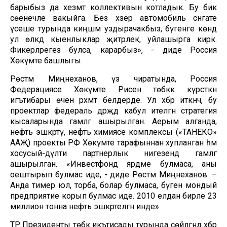
барыбыз да хезмәт коллективын котладык. Бу бик
сөенечле вакыйга. Без хәзер автомобиль сәнәгате
үсеше турында киңәшмә уздырачакбыз, бүгенге көндә
ул өлкәдә кыенлыклар җитәрлек, уйлашырга кирәк.
Фикерләрегез булса, карарбыз», - диде Россия
Хөкүмәте башлыгы.
Рөстәм Миңнеханов, үз чиратында, Россия
Федерациясе Хөкүмәте Рәисенә төбәккә күрсәткән
игътибары өчен рәхмәт белдерде. Ул хәбәр иткәнчә, бу
проектлар федераль дәрәҗәдә кабул ителгән стратегия
кысаларында гамәлгә ашырылган. Аерым алганда,
нефть эшкәртү, нефть химиясе комплексы («ТАНЕКО»
ААҖ) проекты РФ Хөкүмәте тарафыннан хупланган һәм
хосусый-дәүләти партнерлык нигезендә гамәлгә
ашырылган. «Инвестфонд ярдәме булмаса, аны
оештырып булмас иде, - диде Рөстәм Миңнеханов. –
Анда тимер юл, торба, болар булмаса, бүген мондый
предприятие корып булмас иде. 2010 елдан бирле 23
миллион тонна нефть эшкәртелгән инде».
ТР Президенты төбәк икътисады турында сөйләгәндә хәбәр