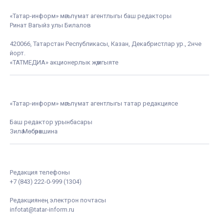
«Татар-информ» мәгълүмат агентлыгы баш редакторы
Ринат Вагыйз улы Билалов
420066, Татарстан Республикасы, Казан, Декабристлар ур., 2нче
йорт.
«ТАТМЕДИА» акционерлык җәмгыяте
«Татар-информ» мәгълүмат агентлыгы татар редакциясе
Баш редактор урынбасары
Зилә Мөбәрәкшина
Редакция телефоны
+7 (843) 222-0-999 (1304)
Редакциянең электрон почтасы
infotat@tatar-inform.ru