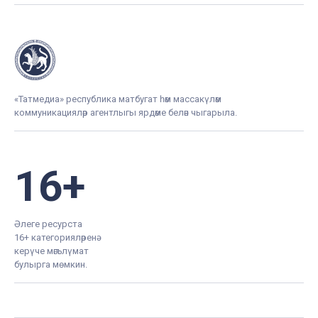
«Татмедиа» республика матбугат һәм массакүләм
коммуникацияләр агентлыгы ярдәме белән чыгарыла.
16+
Әлеге ресурста
16+ категорияләренә
керүче мәгълүмат
булырга мөмкин.