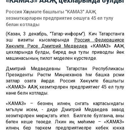
«КАМАЗ» ААҖ цехларында булды
Россия Хөкүмәте башлыгы "КАМАЗ" ААҖ
хезмәткәрләрен предприятие оешуга 45 ел тулу
белән котлады
(Казан, 3 декабрь, "Татар-информ"). Кичә Татарстанга
эш визиты кысаларында
Россия Федерациясе
Хөкүмәте Рәисе Дмитрий Медведев
«КАМАЗ» ААҖ
цехларында булды, биредә аңа тулы приводлы йөк
машинасының пилот моделен күрсәтелде.
Дмитрий Медведевны Татарстан Республикасы
Президенты Рөстәм Миңнеханов һәм башка рәсми
затлар озата йөрде. Россия Хөкүмәте башлыгы
«КАМАЗ» ААҖ хезмәткәрләрен предприятиегә 45 ел тулу
көне белән котлады.
«КАМАЗ» – безнең илнең сәнәгать картасындагы
мәгълүм исем, - диде Дмитрий Медведев завод
хезмәткәрләренә мөрәҗәгать итеп. Билгеле булганча, аны
бөтен кеше төзеде. Ләкин иң мөһиме – «КАМАЗ»
илнең бер төркем предприятиеләре кебек юкка