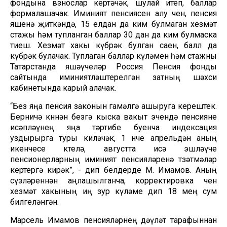
фондына взнослар кертәчәк, шулай итеп, баллар
формалашачак. Иминият пенсиясен алу өчен, пенсия
яшенә җиткәндә, 15 елдан да ким булмаган хезмәт
стажы һәм тупланган баллар 30 дан да ким булмаска
тиеш. Хезмәт хакы күбрәк булган саен, балл да
күбрәк булачак. Туплаган баллар күләмен һәм стажны
Татарстанда яшәүчеләр Россия Пенсия фонды
сайтында иминиятләштерелгән затның шәхси
кабинетында карый алачак.
“Без яңа пенсия законын гамәлгә ашыруга керештек.
Берничә көннән безгә кыска вакыт эчендә пенсияне
исәпләүнең яңа тәртибе буенча индексация
уздырырга туры киләчәк, 1 нче апрельдән аның
икенчесе көтелә, августта исә эшләүче
пенсионерларның иминият пенсияләренә төзәтмәләр
кертергә кирәк”, - дип белдерде М. Имамов. Аның
сүзләреннән аңлашылганча, корректировка өчен
хезмәт хакының иң зур күләме дип 18 мең сум
билгеләнгән.
Марсель Имамов пенсияләрнең дәүләт тарафыннан