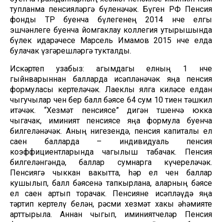
тупланма пенсияләргә бүленәчәк. Бүген РФ Пенсия
фонды ТР буенча бүлегенең 2014 нче елгы
эшчәнлеге буенча йомгаклау коллегия утырышында
бүлек идарәчесе Марсель Имамов 2015 нче елда
булачак үзгәрешләргә тукталды.
Искәртеп узабыз: агымдагы елның 1 нче
гыйнварыннан балларда исәпләнәчәк яңа пенсия
формуласы кертеләчәк. Лаеклы ялга киләсе елдан
чыгучылар өчен бер балл бәясе 64 сум 10 тиен тәшкил
итәчәк. “Хезмәт пенсиясе” дигән төшенчә юкка
чыгачак, иминият пенсиясе яңа формула буенча
билгеләнәчәк. Аның нигезендә, пенсия капиталы ел
саен балларда – индивидуаль пенсия
коэффициентларында чагылыш табачак. Пенсия
билгеләнгәндә, баллар сумнарга күчереләчәк.
Пенсиягә чыккан вакытта, һәр ел өчен баллар
кушылып, балл бәясенә тапкырлана, аларның бәясе
ел саен артып торачак. Пенсияне исәпләүдә яңа
тәртип кертелү белән, рәсми хезмәт хакы әһәмияте
арттырыла. Аннан чыгып, иминиятчеләр Пенсия