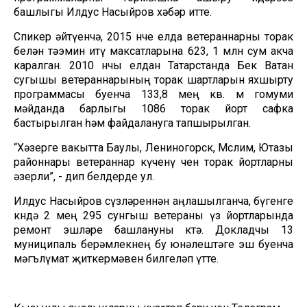
башлыгы Илдус Насыйров хәбәр итте.
Спикер әйтүенчә, 2015 нче елда ветераннарны торак
белән тәэмин итү максатларына 623, 1 млн сум акча
каралган. 2010 нчы елдан Татарстанда Бөек Ватан
сугышы ветераннарының торак шартларын яхшырту
программасы буенча 133,8 мең кв. м гомуми
мәйданда барлыгы 1086 торак йорт сафка
бастырылган һәм файдалануга тапшырылган.
“Хәзерге вакытта Баулы, Лениногорск, Мөслим, Ютазы
районнары ветераннар күченү өчен торак йортларны
әзерли”, - дип белдерде ул.
Илдус Насыйров сүзләреннән аңлашылганча, бүгенге
көндә 2 мең 295 сунгыш ветераны үз йортларында
ремонт эшләре башлануны көтә. Докладчы 13
муниципаль берәмлекнең бу юнәлештәге эш буенча
мәгълүмат җиткермәвен билгеләп үтте.