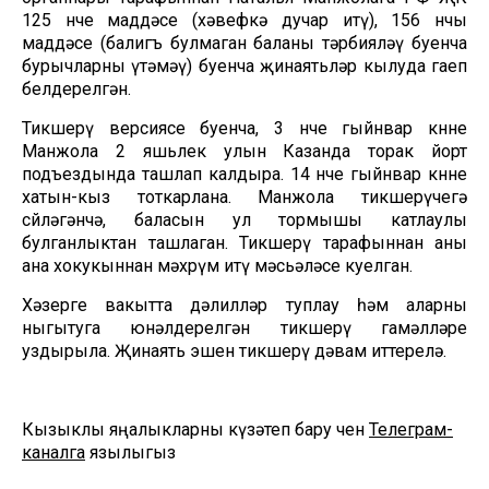
125 нче маддәсе (хәвефкә дучар итү), 156 нчы
маддәсе (балигъ булмаган баланы тәрбияләү буенча
бурычларны үтәмәү) буенча җинаятьләр кылуда гаеп
белдерелгән.
Тикшерү версиясе буенча, 3 нче гыйнвар көнне
Манжола 2 яшьлек улын Казанда торак йорт
подъездында ташлап калдыра. 14 нче гыйнвар көнне
хатын-кыз тоткарлана. Манжола тикшерүчегә
сөйләгәнчә, баласын ул тормышы катлаулы
булганлыктан ташлаган. Тикшерү тарафыннан аны
ана хокукыннан мәхрүм итү мәсьәләсе куелган.
Хәзерге вакытта дәлилләр туплау һәм аларны
ныгытуга юнәлдерелгән тикшерү гамәлләре
уздырыла. Җинаять эшен тикшерү дәвам иттерелә.
Кызыклы яңалыкларны күзәтеп бару өчен
Телеграм-
каналга
язылыгыз