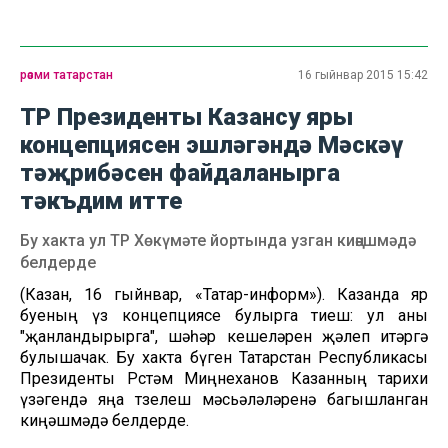
рәсми татарстан
16 гыйнвар 2015 15:42
ТР Президенты Казансу яры
концепциясен эшләгәндә Мәскәү
тәҗрибәсен файдаланырга
тәкъдим итте
Бу хакта ул ТР Хөкүмәте йортында узган киңәшмәдә
белдерде
(Казан, 16 гыйнвар, «Татар-информ»). Казанда яр
буеның үз концепциясе булырга тиеш: ул аны
"җанландырырга", шәһәр кешеләрен җәлеп итәргә
булышачак. Бу хакта бүген Татарстан Республикасы
Президенты Рөстәм Миңнеханов Казанның тарихи
үзәгендә яңа төзелеш мәсьәләләренә багышланган
киңәшмәдә белдерде.