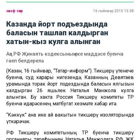
хәвеф-хәтәр
16 гыйнвар 2015 15:38
Казанда йорт подъездында
баласын ташлап калдырган
хатын-кыз кулга алынган
Аңа РФ Җинаять кодексының ике маддәсе буенча
гаеп белдерелә
(Казан, 16 гыйнвар, “Татар-информ”). Тикшерү үтенече
буенча, суд карары нигезендә, Казанның Девятаев
урамында торак йорт подездында баласын ялгызын
калдырган 26 яшьлек Наталья Манжола кулга
алынган. Бу хакта Россия Тикшерү комитеты ТР
буенча идарәсенең матбугат хезмәте хәбәр итә.
“Кәккүк” ана ике ай вакытын тикшерү изоляторында
үткәрәчәк.
РФ Тикшерү комитетының ТР буенча тикшерү
органнары тарафыннан Наталья Манжолага РФ ҖК