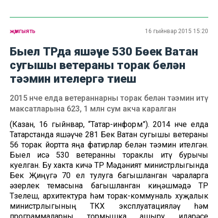
җәмгыять
16 гыйнвар 2015 15:20
Быел ТРда яшәүче 530 Бөек Ватан
сугышы ветераны торак белән
тәэмин ителергә тиеш
2015 нче елда ветераннарны торак белән тәэмин итү
максатларына 623, 1 млн сум акча каралган
(Казан, 16 гыйнвар, “Татар-информ”). 2014 нче елда
Татарстанда яшәүче 281 Бөек Ватан сугышы ветераны
56 торак йортта яңа фатирлар белән тәэмин ителгән.
Быел исә 530 ветеранны тораклы итү бурычы
куелган. Бу хакта кичә ТР Мәдәният министрлыгында
Бөек Җиңүгә 70 ел тулуга багышланган чараларга
әзерлек темасына багышланган киңәшмәдә ТР
Төзелеш, архитектура һәм торак-коммуналь хуҗалык
министрлыгының ТКХ эксплуатацияләү һәм
программаларны тормышка ашыру идарәсе