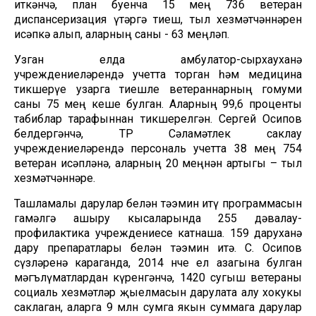
иткәнчә, план буенча 15 мең 736 ветеран
диспансеризация үтәргә тиеш, тыл хезмәтчәннәрен
исәпкә алып, аларның саны - 63 меңләп.
Узган елда амбулатор-сырхауханә
учреждениеләрендә учетта торган һәм медицина
тикшерүе узарга тиешле ветераннарның гомуми
саны 75 мең кеше булган. Аларның 99,6 проценты
табиблар тарафыннан тикшерелгән. Сергей Осипов
белдергәнчә, ТР Сәламәтлек саклау
учреждениеләрендә персональ учетта 38 мең 754
ветеран исәпләнә, аларның 20 меңнән артыгы – тыл
хезмәтчәннәре.
Ташламалы дарулар белән тәэмин итү программасын
гамәлгә ашыру кысаларында 255 дәвалау-
профилактика учреждениесе катнаша. 159 даруханә
дару препаратлары белән тәэмин итә. С. Осипов
сүзләренә караганда, 2014 нче ел азагына булган
мәгълүматлардан күренгәнчә, 1420 сугыш ветераны
социаль хезмәтләр җыелмасын дарулата алу хокукы
саклаган, аларга 9 млн сумга якын суммага дарулар