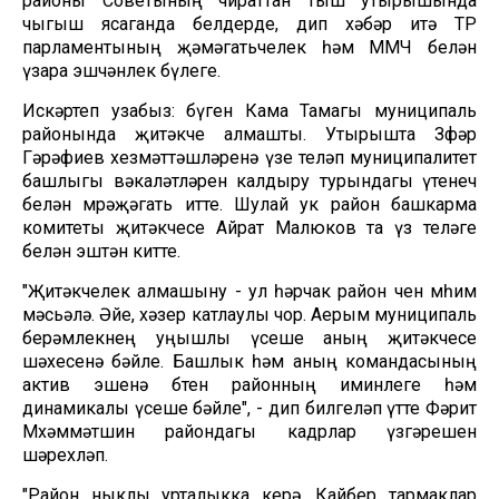
районы Советының чираттан тыш утырышында
чыгыш ясаганда белдерде, дип хәбәр итә ТР
парламентының җәмәгатьчелек һәм ММЧ белән
үзара эшчәнлек бүлеге.
Искәртеп узабыз: бүген Кама Тамагы муниципаль
районында җитәкче алмашты. Утырышта Зөфәр
Гәрәфиев хезмәттәшләренә үзе теләп муниципалитет
башлыгы вәкаләтләрен калдыру турындагы үтенеч
белән мөрәҗәгать итте. Шулай ук район башкарма
комитеты җитәкчесе Айрат Малюков та үз теләге
белән эштән китте.
"Җитәкчелек алмашыну - ул һәрчак район өчен мөһим
мәсьәлә. Әйе, хәзер катлаулы чор. Аерым муниципаль
берәмлекнең уңышлы үсеше аның җитәкчесе
шәхесенә бәйле. Башлык һәм аның командасының
актив эшенә бөтен районның иминлеге һәм
динамикалы үсеше бәйле", - дип билгеләп үтте Фәрит
Мөхәммәтшин райондагы кадрлар үзгәрешен
шәрехләп.
"Район ныклы урталыкка керә. Кайбер тармаклар