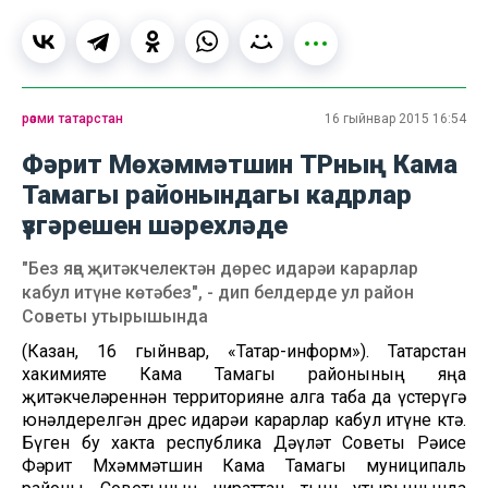
рәсми татарстан
16 гыйнвар 2015 16:54
Фәрит Мөхәммәтшин ТРның Кама
Тамагы районындагы кадрлар
үзгәрешен шәрехләде
"Без яңа җитәкчелектән дөрес идарәи карарлар
кабул итүне көтәбез", - дип белдерде ул район
Советы утырышында
(Казан, 16 гыйнвар, «Татар-информ»). Татарстан
хакимияте Кама Тамагы районының яңа
җитәкчеләреннән территорияне алга таба да үстерүгә
юнәлдерелгән дөрес идарәи карарлар кабул итүне көтә.
Бүген бу хакта республика Дәүләт Советы Рәисе
Фәрит Мөхәммәтшин Кама Тамагы муниципаль