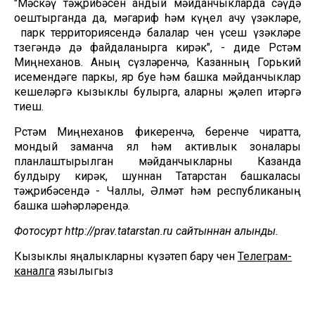
"Мәскәү тәҗрибәсен андый мәйданчыкларда сәүдә
оештырганда да, мәгариф һәм күңел ачу үзәкләре,
парк территориясендә балалар өчен үсеш үзәкләре
төзегәндә дә файдаланырга кирәк", - диде Рөстәм
Миңнеханов. Аның сүзләренчә, Казанның Горький
исемендәге паркы, яр буе һәм башка мәйданчыклар
кешеләргә кызыклы булырга, аларны җәлеп итәргә
тиеш.
Рөстәм Миңнеханов фикеренчә, беренче чиратта,
мондый заманча ял һәм активлык зоналары
планлаштырылган мәйданчыкларны Казанда
булдыру кирәк, шуннан Татарстан башкаласы
тәҗрибәсендә - Чаллы, Әлмәт һәм республиканың
башка шәһәрләрендә.
Фотосурәт http://prav.tatarstan.ru сайтыннан алынды.
Кызыклы яңалыкларны күзәтеп бару өчен
Телеграм-
каналга
язылыгыз