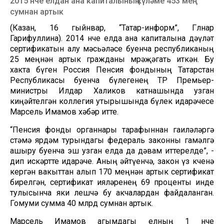
2015 нче елдан ана капиталының күләме 453 мең
сумнан артык
(Казан, 16 гыйнвар, “Татар-информ”, Гөлнар
Гарифуллина). 2014 нче елда ана капиталына дәүләт
сертификатын алу мәсьәләсе буенча республиканың
25 меңнән артык гражданы мөрәҗәгать иткән. Бу
хакта бүген Россия Пенсия фондының Татарстан
Республикасы буенча бүлегенең ТР Премьер-
министры Илдар Халиков катнашында узган
киңәйтелгән коллегия утырышында бүлек идарәчесе
Марсель Имамов хәбәр итте.
“Пенсия фонды органнары тарафыннан гаиләләргә
өстәмә ярдәм турындагы федераль законны гамәлгә
ашыру буенча эш узган елда да дәвам иттерелде”, -
дип искәртте идарәче. Аның әйтүенчә, закон үз көченә
кергән вакыттан алып 170 меңнән артык сертификат
бирелгән, сертификат ияләренең 69 проценты инде
тулысынча яки өлешчә бу акчалардан файдаланган.
Гомуми сумма 40 млрд сумнан артык.
Марсель Имамов агымдагы елның 1 нче