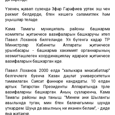
Үзенең җавап сүзендә Зөфәр Гәрәфиев уртак эш өчен
рәхмәт белдерде, бөтен кешегә сәламәтлек һәм
уңышлар теләде.
Кама Тамагы муниципаль районы башкарма
комитеты җитәкчесе вазифаларын башкаручы итеп
Павел Лоханов билгеләнде. Ул бүгенгә кадәр ТР
Министрлар Кабинеты Аппараты җитәкчесе
урынбасары - башкарма хакимият органнарының
хезмәттәшлеген координацияләү идарәсе җитәкчесе
вазифаларын башкарган иде.
Павел Лоханов 2000 елда "халыкара мөнәсәбәтләр"
белгечлеге буенча Казан дәүләт университетын
тәмамлаган. Сәясәт фәннәре кандидаты. 10 елдан
артык Татарстан Президенты Аппаратында төрле
вазифаларны башкарган. Аның сүзләренчә, Кама
Тамагы районы аңа таныш. "Минем әни Шылангы
авылында туган, мин бөтен балачагымны шунда
үткәрдем. Шуңа да авылның ни икәнен беләм", - диде
яңа җитәкче.