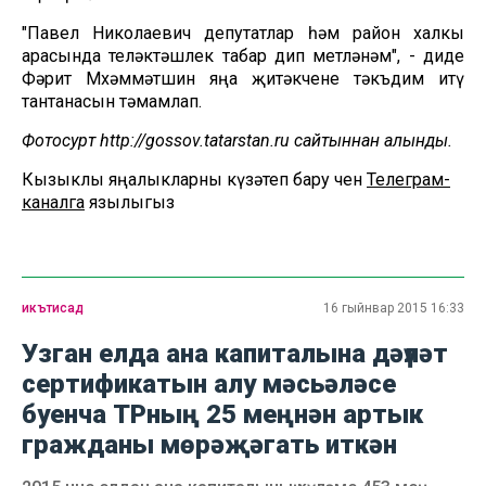
"Павел Николаевич депутатлар һәм район халкы
арасында теләктәшлек табар дип өметләнәм", - диде
Фәрит Мөхәммәтшин яңа җитәкчене тәкъдим итү
тантанасын тәмамлап.
Фотосурәт http://gossov.tatarstan.ru сайтыннан алынды.
Кызыклы яңалыкларны күзәтеп бару өчен
Телеграм-
каналга
язылыгыз
икътисад
16 гыйнвар 2015 16:33
Узган елда ана капиталына дәүләт
сертификатын алу мәсьәләсе
буенча ТРның 25 меңнән артык
гражданы мөрәҗәгать иткән