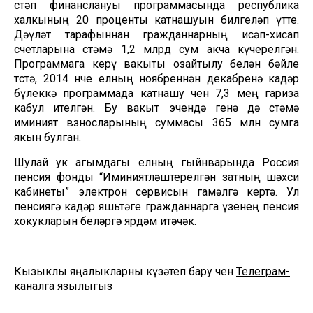
өстәп финанслануы программасында республика
халкының 20 проценты катнашуын билгеләп үтте.
Дәүләт тарафыннан гражданнарның исәп-хисап
счетларына өстәмә 1,2 млрд сум акча күчерелгән.
Программага керү вакыты озайтылу белән бәйле
төстә, 2014 нче елның ноябреннән декабренә кадәр
бүлеккә программада катнашу өчен 7,3 мең гариза
кабул ителгән. Бу вакыт эчендә генә дә өстәмә
иминият взносларының суммасы 365 млн сумга
якын булган.
Шулай ук агымдагы елның гыйнварында Россия
пенсия фонды “Иминиятләштерелгән затның шәхси
кабинеты” электрон сервисын гамәлгә кертә. Ул
пенсиягә кадәр яшьтәге гражданнарга үзенең пенсия
хокукларын беләргә ярдәм итәчәк.
Кызыклы яңалыкларны күзәтеп бару өчен
Телеграм-
каналга
язылыгыз