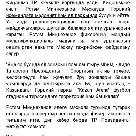
Киңәшмә ТР Хөкүмәте йортында узды. Киңәшмәне
ачып,
Рөстәм Миңнеханов Мәскәүдә Горький
исемендәге мәдәният һәм ял паркында
булуын әйтте.
Ул анда реконструкциядән соң төзелгән спорт
мәйданчыклары, шугалак, балалар ял итү урыннарын
караган. Рөстәм Миңнеханов фикеренчә, мондый
мультифункциональ мәдәни ял итү урыннарын
оештырган вакытта Мәскәү тәҗрибәсен файдалану
зарур.
"Яңа яр буенда ял зонасын планлаштыру мөһим, - диде
Татарстан Президенты. - Спортның актив төрләре,
велосипедта һәм җәяүләп йөрү зоналары башка
урыннарда да оештырыла ала. Бу, шул исәптән, -
Казандагы Горький паркы, "Kazan Arena" футбол
стадионы тирәсендәге территория һәм башкалар".
Рөстәм Миңнеханов әлеге мәсьәлә турында түгәрәк
өстәлләрдә экспертлар катнашында фикер аышырга
тәкъдим итте, дип хәбәр бирде ТР Президенты
матбугат хезмәте.