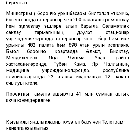
бирелгән.
Министрның беренче урынбасары билгеләп үткәнчә,
бүгенге көндә ветераннар өчен 200 палатаны ремонтлау
һәм җиһазлау эшләре алып барыла. Сәламәтлек
саклау тармагының дәүләт стационар
учреждениеләрендә ветераннар өчен бер һәм ике
урынлы 482 палата һәм 898 ятак урын исәпләнә.
Быел беренче кварталда Әлмәт, Биектау,
Менделеевск, Яңа Чишмә Үзәк район
хастаханәләрендә, Түбән Кама, Яр Чаллының
медицина учреждениеләрендә, республика
клиникаларында 22 ятакка исәпләнгән 12 палата
ачылуы көтелә.
Проектны гамәлгә ашыруга 41 млн сумнан артык
акча юнәлдерелгән.
Кызыклы яңалыкларны күзәтеп бару өчен
Телеграм-
каналга
язылыгыз