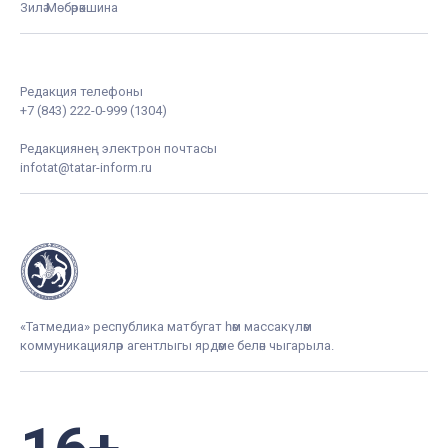
Зилә Мөбәрәкшина
Редакция телефоны
+7 (843) 222-0-999 (1304)
Редакциянең электрон почтасы
infotat@tatar-inform.ru
«Татмедиа» республика матбугат һәм массакүләм
коммуникацияләр агентлыгы ярдәме белән чыгарыла.