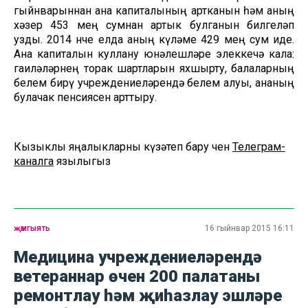
гыйнварыннан ана капиталының артканын һәм аның
хәзер 453 мең сумнан артык булганын билгеләп
узды. 2014 нче елда аның күләме 429 мең сум иде.
Ана капиталын куллану юнәлешләре элеккечә кала:
гаиләләрнең торак шартларын яхшырту, балаларның
белем бирү учреждениеләрендә белем алуы, ананың
булачак пенсиясен арттыру.
Кызыклы яңалыкларны күзәтеп бару өчен
Телеграм-
каналга
язылыгыз
җәмгыять
16 гыйнвар 2015 16:11
Медицина учреждениеләрендә
ветераннар өчен 200 палатаны
ремонтлау һәм җиһазлау эшләре