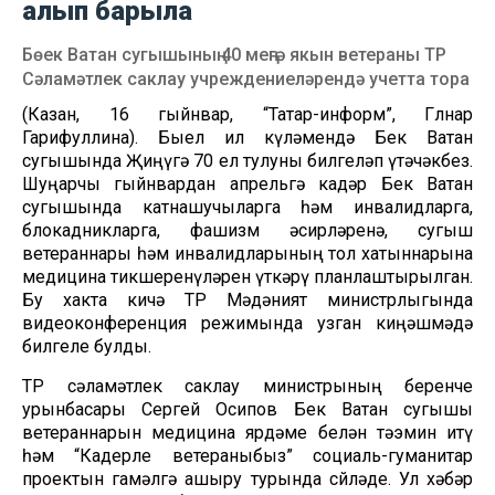
алып барыла
Бөек Ватан сугышының 40 меңгә якын ветераны ТР
Сәламәтлек саклау учреждениеләрендә учетта тора
(Казан, 16 гыйнвар, “Татар-информ”, Гөлнар
Гарифуллина). Быел ил күләмендә Бөек Ватан
сугышында Җиңүгә 70 ел тулуны билгеләп үтәчәкбез.
Шуңарчы гыйнвардан апрельгә кадәр Бөек Ватан
сугышында катнашучыларга һәм инвалидларга,
блокадникларга, фашизм әсирләренә, сугыш
ветераннары һәм инвалидларының тол хатыннарына
медицина тикшеренүләрен үткәрү планлаштырылган.
Бу хакта кичә ТР Мәдәният министрлыгында
видеоконференция режимында узган киңәшмәдә
билгеле булды.
ТР сәламәтлек саклау министрының беренче
урынбасары Сергей Осипов Бөек Ватан сугышы
ветераннарын медицина ярдәме белән тәэмин итү
һәм “Кадерле ветераныбыз” социаль-гуманитар
проектын гамәлгә ашыру турында сөйләде. Ул хәбәр