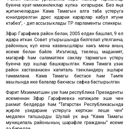
буенча куәт-мөмкинлекләр күпкә югарырак. Без яңа
җитәкчеләрдән Кама Тамагын алга таба үстерүгә
юнәлдерелгән дөрес идарәи карарлар кабул итүне
көтәбез", - дип ассызыклады ТР парламенты спикеры.
Зөфәр Гәрәфиев район белән, 2005 елдан башлап, 9 ел
идарә иткән. Совет утырышында билгеләп үтелгәнчә,
районның күп кенә казанышлары нәкъ менә аның
исеме белән бәйле. Икътисад, төзелеш, мәдәният,
мәгариф һәм сәламәтлек саклау тармагын үстерү
буенча зур эшләр башкарылган. Кама Тамага үзәк
район хастаханәсен капиталь төзекләндерү эшләре
тәмамлана. Кама Тамагы бистәсе һәм Тәмте
авылында ике балалар бакчасы сафка бастырылган.
Фәрит Мөхәммәтшин үзе һәм республика Президенты
исеменнән Зөфәр Гәрәфиевкә нәтиҗәле эше өчен
рәхмәт белдерде һәм "Татарстан Республикасында
җирле үзидарәне үстерүгә керткән өлеше өчен"
медален тапшырды. Шулай ук аңа "Кама Тамагы
муниципаль районының шәрәфле гражданы" исеме
дә бирелде.