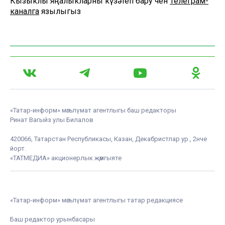
Кызыклы яңалыкларны күзәтеп бару өчен
Телеграм-
каналга
язылыгыз
«Татар-информ» мәгълүмат агентлыгы баш редакторы
Ринат Вагыйз улы Билалов
420066, Татарстан Республикасы, Казан, Декабристлар ур., 2нче
йорт.
«ТАТМЕДИА» акционерлык җәмгыяте
«Татар-информ» мәгълүмат агентлыгы татар редакциясе
Баш редактор урынбасары