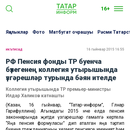
16+
Яңалыклар
Фото
Матбугат очрашуы
Рәсми Татарс
икътисад
16 гыйнвар 2015 16:55
РФ Пенсия фонды ТР буенча
бүлегенең коллегия утырышында
үзгәрешләр турында бәян ителде
Коллегия утырышында ТР премьер-министры
Илдар Халиков катнашты
(Казан, 16 гыйнвар, “Татар-информ”, Гөлнар
Гарифуллина). Агымдагы 2015 нче елда пенсия
законнарында җитди үзгәрешләр гамәлгә кертелә.
“Яңа пенсия формуласы” дип аталган яңа тәртип
буенча гражданнарның хезмәт пенсиясе иминият һәм