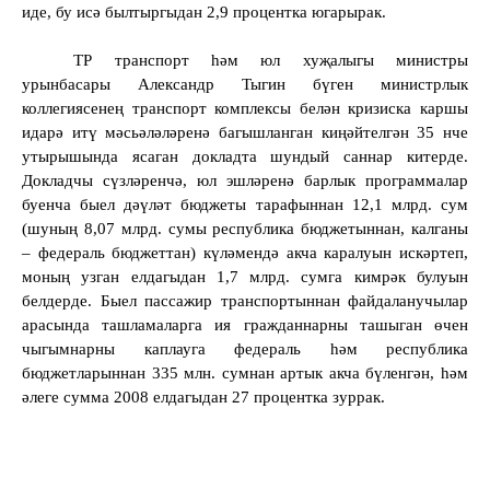
иде, бу исә былтыргыдан 2,9 процентка югарырак.
ТР транспорт һәм юл хуҗалыгы министры
урынбасары Александр Тыгин бүген министрлык
коллегиясенең транспорт комплексы белән кризиска каршы
идарә итү мәс
ь
әләләренә багышланган киңәйтелгән 35 нче
утырышында ясаган докладта шундый саннар китерде.
Докладчы сүзләренчә, юл эшләренә барлык программалар
буенча быел дәүләт бюджеты тарафыннан 12,1 млрд. сум
(шуның 8,07 млрд. сумы республика бюджетыннан, калганы
– федераль бюджеттан) күләмендә акча каралуын искәртеп,
моның узган елдагыдан 1,7 млрд. сумга кимрәк булуын
белдерде. Быел пассажир транспортыннан файдаланучылар
арасында ташламаларга ия гражданнарны ташыган өчен
чыгымнарны каплауга федераль һәм республика
бюджетларыннан 335 млн. сумнан артык акча бүленгән, һәм
әлеге сумма 2008 елдагыдан 27 процентка зуррак.