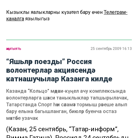
Кызыклы яңалыкларны күзәтеп бару өчен
Телеграм-
каналга
язылыгыз
җәмгыять
25 сентябрь 2009 16:13
“Яшьләр поезды” Россия
волонтерлар акциясендә
катнашучылар Казанга килде
Казанда “Кольцо” мәдәни-күңел ачу комплексында
волонтерларга шәхси таныклыклар тапшырылачак,
Татарстанда Спорт һәм сәламәт тормыш рәвеше алып
бару елына багышланган, биюләр буенча остаз
мәктәбе узачак
(Казан, 25 сентябрь, “Татар-информ”,
Римма Гатина). Россиядә 24 сентябрьдән