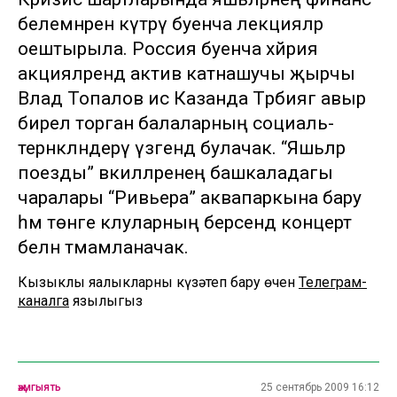
белемнәрен күтәрү буенча лекцияләр
оештырыла. Россия буенча хәйрия
акцияләрендә актив катнашучы җырчы
Влад Топалов исә Казанда Тәрбиягә авыр
бирелә торган балаларның социаль-
тернәкләндерү үзәгендә булачак. “Яшьләр
поезды” вәкилләренең башкаладагы
чаралары “Ривьера” аквапаркына бару
һәм төнге клуәларның берсендә концерт
белән тәмамланачак.
Кызыклы яңалыкларны күзәтеп бару өчен
Телеграм-
каналга
язылыгыз
җәмгыять
25 сентябрь 2009 16:12