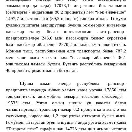
эшмәкәрләр дә керә) 17073,1 мең тонна йөк ташыган
(былтыргы 7 айдагының 88,2 проценты) һәм “йөк әйләнеше”
1497,7 млн. тонна км (89,3 процент) тәшкил иткән.
Гомуми
кулланылыштагы маршрутлар буенча коммерция нигезендә
пассажир ташу белән шөгыльләнгән автотранспорт
предприятиеләре 243,6 млн. пассажирга хезмәт күрсәткән
һәм “пассажир әйләнеше” 2570,2 млн.пасс.км тәшкил иткән.
Моннан тыш, республиканың елга транспорты белән 787,2
мең кеше юлга чыккан һәм “пассажир әйләнеше” 36,1
млн.пасс.км чамасы булган. Бүгенгә республика юлларының
40 про
ц
енты ремонтланып бетмәгән.
Шушы вакыт эчендә республика транспорт
предприятиеләрендә айлык хезмәт хакы уртача 17850 сум
тәшкил иткән, автомобиль юллары төзелеше өлкәсендә -
19533 сум. Узган елның шушы ук вакыты белән
чагыштырганда, транспортчылар 8,2 процентка откан, ә юл
салучылар, киресенчә, 1,2 процентка оттырган булып чыга.
Гомумән, Татарстан буенча шушы 7 айда уртача хезмәт хакы
“Татарстанстат” тарафыннан 14723 сум дип игълан ителгән