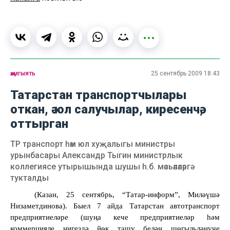
җәмгыять
25 сентябрь 2009 18:43
Татарстан транспортчылары
откан, ә юл салучылар, киресенчә,
оттырган
ТР транспорт һәм юл хуҗалыгы министры
урынбасары Александр Тыгин министрлык
коллегиясе утырышында шушы һ.б. мәсьәләләргә
тукталды
(Казан, 25 сентябрь, “Татар-информ”, Миләүшә
Низаметдинова). Быел 7 айда Татарстан автотранспорт
предприятиеләре (шуңа кече предприятиеләр һәм
коммерцияле нигездә йөк ташу белән шөгыльләнүче