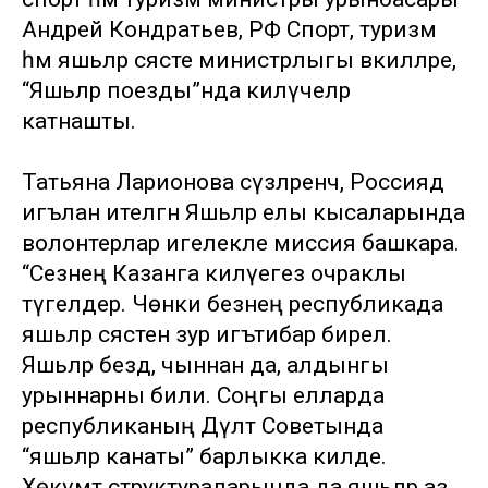
Андрей Кондратьев, РФ Спорт, туризм
һәм яшьләр сәясәте министрлыгы вәкилләре,
“Яшьләр поезды”нда килүчеләр
катнашты.
Татьяна Ларионова сүзләренчә, Россиядә
игълан ителгән Яшьләр елы кысаларында
волонтерлар игелекле миссия башкара.
“Сезнең Казанга килүегез очраклы
түгелдер. Чөнки безнең республикада
яшьләр сәясәтенә зур игътибар бирелә.
Яшьләр бездә, чыннан да, алдынгы
урыннарны били. Соңгы елларда
республиканың Дәүләт Советында
“яшьләр канаты” барлыкка килде.
Хөкүмәт структураларында да яшьләр аз