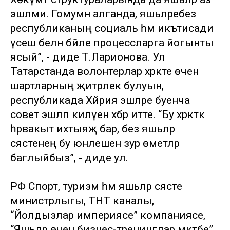
эшләми. Гомумән алганда, яшьләребез
республиканың социаль һәм икътисади
үсеш белән бәйле процессларга йогынты
ясый”, - диде Т.Ларионова. Ул
Татарстанда волонтерлар хәрәкәте өчен
шартларның җитәрлек булуын,
республикада Хәйрия эшләре буенча
совет эшләп килүен хәбәр итте. “Бу хәрәкәткә
һәрвакыт ихтыяҗ бар, без яшьләр
сәясәтенең бу юнәлешенә зур өметләр
баглыйбыз”, - диде ул.
РФ Спорт, туризм һәм яшьләр сәясәте
министрлыгы, ТНТ каналы,
“Йолдызлар империясе” компаниясе,
“Яшьләр өчен бизнес-тренинглар мәктәбе”,