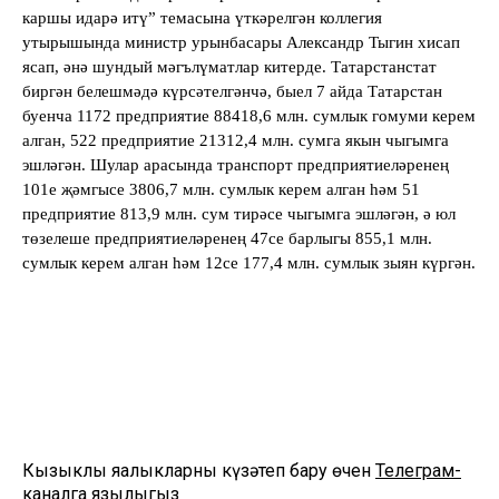
каршы идарә итү” темасына үткәрелгән коллегия
утырышында министр урынбасары Александр Тыгин хисап
ясап, әнә шундый мәгълүматлар китерде. Татарстанстат
биргән белешмәдә күрсәтелгәнчә, быел 7 айда Татарстан
буенча 1172 предприятие 88418,6 млн. сумлык гомуми керем
алган, 522 предприятие 21312,4 млн. сумга якын чыгымга
эшләгән. Шулар арасында транспорт предприятиеләренең
101е җәмгысе 3806,7 млн. сумлык керем алган һәм 51
предприятие 813,9 млн. сум тирәсе чыгымга эшләгән, ә юл
төзелеше предприятиеләренең 47се барлыгы 855,1 млн.
сумлык керем алган һәм 12се 177,4 млн. сумлык зыян күргән.
Кызыклы яңалыкларны күзәтеп бару өчен
Телеграм-
каналга
язылыгыз