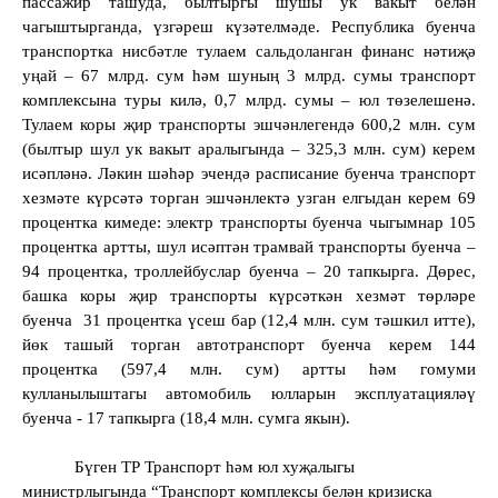
пассажир ташуда, былтыргы шушы ук вакыт белән
чагыштырганда, үзгәреш күзәтелмәде. Республика буенча
транспортка нисбәтле тулаем сальдоланган финанс нәтиҗә
уңай – 67 млрд. сум һәм шуның 3 млрд. сумы транспорт
комплексына туры килә, 0,7 млрд. сумы – юл төзелешенә.
Тулаем коры җир транспорты эшчәнлегендә 600,2 млн. сум
(былтыр шул ук вакыт аралыгында – 325,3 млн. сум) керем
исәпләнә. Ләкин шәһәр эчендә расписание буенча транспорт
хезмәте күрсәтә торган эшчәнлектә узган елгыдан керем 69
процентка кимеде: электр транспорты буенча чыгымнар 105
процентка артты, шул исәптән трамвай транспорты буенча –
94 процентка, троллейбуслар буенча – 20 тапкырга. Дөрес,
башка коры җир транспорты күрсәткән хезмәт төрләре
буенча
31 процентка үсеш бар (12,4 млн. сум тәшкил итте),
йөк ташый торган автотранспорт буенча керем 144
процентка (597,4 млн. сум) артты һәм гомуми
кулланылыштагы автомобиль юлларын эксплуатацияләү
буенча - 17 тапкырга (18,4 млн. сумга якын).
Бүген ТР Транспорт һәм юл хуҗалыгы
министрлыгында “Транспорт комплексы белән кризиска