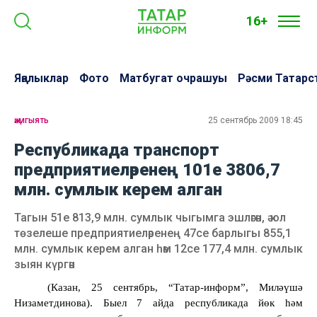
16+
Яңалыклар
Фото
Матбугат очрашуы
Рәсми Татарс
җәмгыять
25 сентябрь 2009 18:45
Республикада транспорт
предприятиеләренең 101е 3806,7
млн. сумлык керем алган
Тагын 51е 813,9 млн. сумлык чыгымга эшләгән, ә юл
төзелеше предприятиеләренең 47се барлыгы 855,1
млн. сумлык керем алган һәм 12се 177,4 млн. сумлык
зыян күргән
(Казан, 25 сентябрь, “Татар-информ”, Миләүшә
Низаметдинова). Быел 7 айда республикада йөк һәм