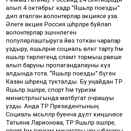
алып 4 октябрьгә кадәр “Яшьләр поезды”
дип аталган волонтерлар акциясе уза.
Әлеге акция Россия шәһәрләре буйлап
волонтерлар эшчәнлеген
популярлаштыруга йөз тоткан чаралар
уздыру, яшьләрне социаль өлкәгә тарту һәм
яшьләр тирәлегендә сәламәт тормыш рәвеше
алып баруны пропагандалауны күз
алдында тота. “Яшьләр поезды” бүген
Казан шәһәрендә тукталды. Бу уңайдан ТР
Яшьләр эшләре, спорт һәм туризм
министрлыгында матбугат очрашуы
узды. Анда ТР Президентының
Социаль мәсьәләләр буенча дәүләт киңәшчесе
Татьяна Ларионова, ТР Яшьләр эшләре,
спорт һәм туризм министры урынбасары