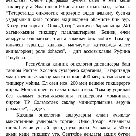
ачыклана. Әлеге программа буенча быел 9 мең кеше
тикшерү үтә. Яман шеш 60тан артык хатын-кызда табыла.
“Татарстанда онкологик чирләрне алдан ачыклау буенча
уздырылып килә торган акцияләрнең әһәмияте бик зур.
Хәзер уза торган “Онко-Дозор” акциясе барышында 240
хатын-кызны тикшерү планлаштырыла. Безнең өчен
авыруны башлангыч этапта ачыклау бик мөһим. Һәм бу
юнәлеш турында халыкка мәгълүмат җиткерүдә әлеге
акцияләрнең роле бәһасез”, - дип ассызыклады Руфина
Голубева.
Республика клиник онкология диспансеры баш
табибы Рөстәм Хәсәнов сүзләренә караганда, Татарстанда
яман шешне ачыклау максатыннан 400 мең хатын-кызны
тикшерү мөһим. Ел саен исә
200 мең кешене тикшерергә
кирәк. Моның өчен зур акча таләп ителә. “Һәм бу уңайдан
без сәламәт хатын-кызларны тикшерергә мөмкинлек
биргән ТР Сәламәтлек саклау министрлыгына аеруча
рәхмәтле”, - диде ул.
Казанда онкологик авыруларны алдан ачыклау
максатыннан уздырыла торган “Онко-Дозор” Атналыгы
июль һәм август айларында уздырыла. Ул вакытта 500гә
якын кеше тикшерү үтә. Сентябрь аендагы акция бүген