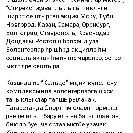
“Стирекс” җаваплылыгы чикләнгән
ширкәт оештырган акция Мәскәү, Түбән
Новгород, Казан, Самара, Оренбург,
Волгоград, Ставрополь, Краснодар,
Дондагы Ростов шәһәрләрендә уза.
Волонтерлар һәр шәһәрдә акцияләр һәм
социаль яктан әһәмиятле чаралар, остаз
мәктәпләре оештыра.
Казанда исә “Кольцо” мәдәни-күңел ачу
комплексында волонтерларга шәхси
таныклыклар тапшырылачак,
Татарстанда Спорт һәм сәламәт тормыш
рәвеше алып бару елына багышланган,
биюләр буенча остаз мәктәбе узачак.
Кризис шартларында яшьләрнең финанс