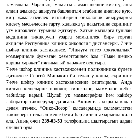
тәмамлана. Чараның
максаты - яман шешне кисәтү, аны
алдан ачыклау, авыруга башлангыч этабында диагноз кую,
киң җәмәгатьчелек игътибарын онкологик авыруларны
кисәтү мәсьәләсенә тарту, халыкка үз вакытында скрининг
үтү кирәклеге турында җиткерү. Хатын-кызларга бушлай
медицина тикшерүен узарга мөмкинлек бирә торган
акцияне Республика клиник онкология диспансеры, 7-нче
шәһәр клиник хастаханәсе, “Яшәүгә тигез хокуклылык”
коммерцияле булмаган хезмәттәшлек һәм “Яман шешкә
каршы хәрәкәт” иҗтимагый хәрәкәте оештыра.
7-нче шәһәр клиника хастаханәсенең поликлиника бүлеге
җитәкчесе Сергей Мишакин билгеләп үткәнчә, скрининг
7-нче шәһәр клиник хастаханәсендә оештырыла. Анда
килгән кешеләрне онколог, гинеколог, маммолог кебек
табиблар карый. Шулай ук маммография һәм кайбер
лаборатор тикшерүләр дә ясала. Акция ел ахырына кадәр
дәвам итәчәк.
“Онко-Дозор” кысаларында сәламәтлеген
тикшерергә теләгән кеше безгә һәр айның ахырында килә
ала. Аның өчен
239-03-53
телефонына шалтыратып алдан
язылып була.