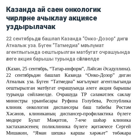
Казанда ай саен онкологик
чирләрне ачыклау акциясе
уздырылачак
22 сентябрьдән башлап Казанда “Онко-Дозор” дигән
Атналык уза. Бүген “Татмедиа” мәгълүмат
агентлыгында оештырылган матбугат очрашуында
әлеге акция барышы турында сәйләнелде
(Казан, 25 сентябрь, “Татар-информ”, Ләйсән Әсәдуллина).
22 сентябрьдән башлап Казанда “Онко-Дозор” дигән
Атналык уза. Бүген “Татмедиа” мәгълүмат агентлыгында
оештырылган матбугат очрашуында әлеге акция барышы
турында сөйләнелде. Очрашуда ТР сәламәтлек саклау
министры урынбасары Руфина Голубева, Республика
клиник онкология диспансеры баш табибы Рөстәм
Хәсәнов, клиниканың диспансер-профилактика бүлеге
мөдире Булат Мәҗитов, 7-нче шәһәр клиника
хастаханәсенең поликлиника бүлеге җитәкчесе Сергей
Мишакин, “Яман шешкә каршы хәрәкәт” төбәкара