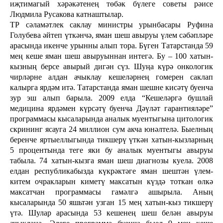
иҗтимагый хәрәкәтенең төбәк бүлеге советы рәисе
Людмила Русакова катнаштылар.
ТР сәламәтлек саклау министры урынбасары Руфина
Голубева әйтеп үткәнчә, яман шеш авыруы үлем сәбәпләре
арасында икенче урынны алып тора. Бүген Татарстанда 59
мең кеше яман шеш авыруыннан интегә. Бу – 100 хатын-
кызның берсе авырый дигән сүз. Шуңа күрә онкологик
чирләрне алдан ачыклау кешеләрнең гомерен саклап
калырга ярдәм итә. Татарстанда яман шешне кисәтү буенча
зур эш алып барыла. 2009 елда “Кешеләргә бушлай
медицина ярдәмен күрсәтү буенча Дәүләт гарантияләре”
программасы кысаларында аналык муентыгына цитологик
скрининг ясауга 24 миллион сум акча юнәлтелә. Быелның
беренче яртыеллыгында тикшерү үткән хатын-кызларның
5 процентында теге яки бу аналык муентыгы авыруы
табыла. 74 хатын-кызга яман шеш диагнозы куела. 2008
елдан республикабызда күкрәктәге яман шештән үлем-
китем очракларын киметү максатын күздә тоткан өлкә
максатчан программасы гамәлгә ашырыла. Аның
кысаларында 50 яшьтән узган 15 мең хатын-кыз тикшерү
үтә. Шулар арасында 53 кешенең шеш белән авыруы