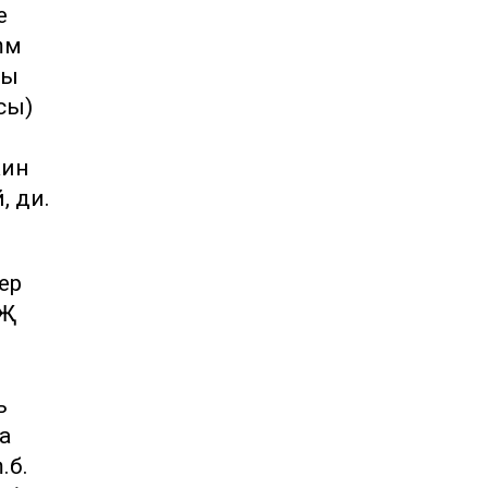
е
әм
ры
сы)
кин
, ди.
ер
ЧҖ
ь
а
.б.