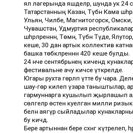
ял лагерында яшәделәр, шунда ук 24 
Татарстанның Казан, Түбән Кама шәһәр
Ульян, Чиләбе, Магнитогорск, Омски, 
Чувашстан, Удмуртия республикалары
шәһәрләреннән, Төмән, Түбән Тәүде, Ял
кеше, 30 дан артык коллектив катн
башка төбәкләреннән 420 кеше булды.
24 нче сентябрьнең кичендә кунакла
фестивальне ачу кичәсе үткәрелде.
Югары рухта гөрләп үтте бу чара. Дел
шау-гөр килеп үзара таныштылар, 
гармуннарга кушылып җырлашып ал
сөлгеләр өстенә куелган милли ризыклар
белән аягүрә сыйладылар кунакларны
бу кичәдә.
Бере артыннан бере сәхнәгә күтәрелеп,