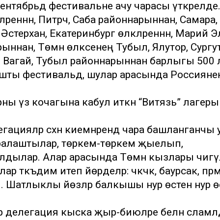
сентябрьдә фестивальне ачу чарасы үткәрелде
ләреннән, Питрәч, Саба районнарыннан, Самара,
Әстерхан, Екатеринбург өлкәләреннән, Марий Э
ннан, Төмән өлкәсенең Тубыл, Ялутор, Сургу
утор, Вагай, Тубыл районнарыннан барлыгы 500 
ашты фестивальдә, шулар арасында Россияне
рны үз кочагына кабул иткән “Витязь” лагер
егацияләр сәхнә киемнәрендә чара башланганчы 
аралаштылар, төркем-төркем җыелып,
дылар. Алар арасында Төмән кызлары чигү
 тәкъдим итеп йөрделәр: чәкчәк, баурсак, пәрәм
. Шатлыклы йөзләр балкышы нур өстенә нур ө
 һәр делегация кыска җыр-биюләре белән сәламл