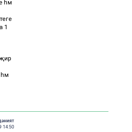
 һәм
 теге
а 1
 җир
һәм
дәният
9 14:50