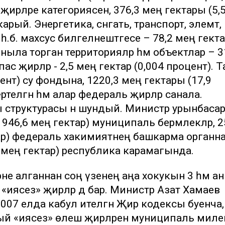
рләре категориясенә, 376,3 мең гектары (5,
рый. Энергетика, сәнәгать, транспорт, элемтә,
б. махсус билгеләнештәгесе – 78,2 мең гект
аныла торган территорияләр һәм объектлар – 3
пас җирләр - 2,5 мең гектар (0,004 процент). 
ент) су фондына, 1220,3 мең гектары (17,9
телгән һәм алар федераль җирләр санала.
структурасы әнә шундый. Министр урынбаса
(1946,6 мең гектар) муниципаль берәмлекләр, 2
ар) федераль хакимиятнең башкарма органн
4 мең гектар) республика карамагында.
е алганнан соң үзенең аңа хокукын 3 һәм а
ән «иясез» җирләр дә бар. Министр Азат Хамаев
 2007 елда кабул ителгән Җир кодексы буенча,
й «иясез» өлеш җирләрен муниципаль миле