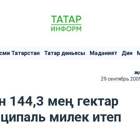
сми Татарстан
Татар дөньясы
Мәдәният
Дин
җә
29 сентябрь 200
н 144,3 мең гектар
ципаль милек итеп