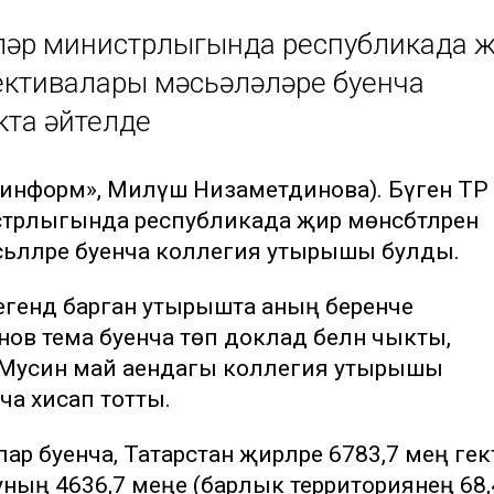
тләр министрлыгында республикада 
ективалары мәсьәләләре буенча
кта әйтелде
р-информ», Миләүшә Низаметдинова). Бүген Т
нистрлыгында республикада җир мөнәсәбәтләрен
ьәләләре буенча коллегия утырышы булды.
егендә барган утырышта аның беренче
ов тема буенча төп доклад белән чыкты,
 Мусин май аендагы коллегия утырышы
ча хисап тотты.
лар буенча, Татарстан җирләре 6783,7 мең гек
уның 4636,7 меңе (барлык территориянең 68,