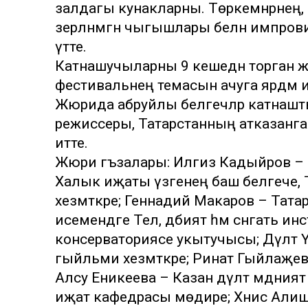
залдагы кунакларны. Төркемнәрнең,
әзерләнмәгән чыгышлары белән импровиз
үтте.
Катнашучыларны 9 кешедән торган ж
фестивальнең темасын ачуга ярдәм итте. 
Жюрида абруйлы белгечләр катнашты
режиссеры, Татарстанның атказанган
итте.
Жюри әгъзалары: Илгиз Кадыйров –
Халык иҗаты үзәгенең баш белгече, 
хезмәткәре; Геннадий Макаров – Тат
исемендәге Тел, әдәбият һәм сәнгать ин
консерваториясе укытучысы; Дәүләт Ү
гыйльми хезмәткәре; Ринат Гыйлаҗев 
Алсу Еникеева – Казан дәүләт мәдәният
иҗат кафедрасы мөдире; Хәнисә Алиш