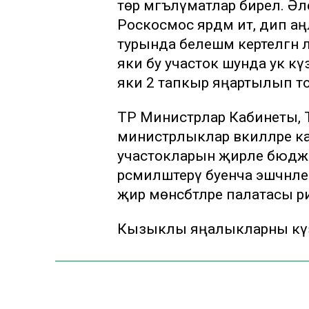
төр мәгълүматлар бирелә. Ә
Роскосмос ярдәм итә, дип аң
турында белешмә кертелгән ә
яки бу участок шунда ук күз
яки 2 тапкыр яңартылып т
ТР Министрлар Кабинеты, ТР
министрлыклар вәкилләре 
участокларын җирле бюджет
рәсмиләштерү буенча эшчәнл
җир мөнәсәбәтләре палатасы
Кызыклы яңалыкларны күзә