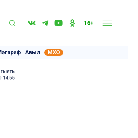
16+
Мәгариф
Авыл
МХО
мгыять
9 14:55