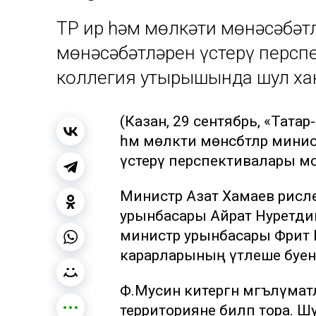
ТР Җир һәм мөлкәти мөнәсәбә
мөнәсәбәтләрен үстерү персп
коллегия утырышында шул ха
(Казан, 29 сентябрь, «Тата
һәм мөлкәти мөнәсәбәтләр ми
үстерү перспективалары мәс
Министр Азат Хамаев рәисл
урынбасары Айрат Нуретдин
министр урынбасары Фәрит
карарларының үтәлеше буен
Ф.Мусин китергән мәгълүмат
территорияне биләп тора. Ш