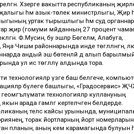
бирелгән. Хәзерге вакытта республиканың җирл
уҗалыгы һәм азык-төлек министрлыгы, Җир һ
стрлыгының уртак тырышлыгы һәм суд органна
ктар җир (гомуми мәйданның 27 процент чама
лгән. Ф.Мусин, бу эшләр Бөгелмә, Алабуга,
Яңа Чишмә районнарында инде төгәлләнгән, лә
йоннарда андый эш бөтенләй дә алып барылмый
рында ул исә төгәлләү алдында тора.
и технологияләр үзәге баш белгече, компьют
икацияләр бүлеге башлыгы, «Градосервис» Җ
геомәгълүмати технологияләр куллануның
 якын арада гамәлгә кертеләчәген белдерде.
ликаның теләсә кайсы урынында, муниципал
ториянең, торак йортларның йорт номерларын
лган планын, аның кем карамагында булуын һ