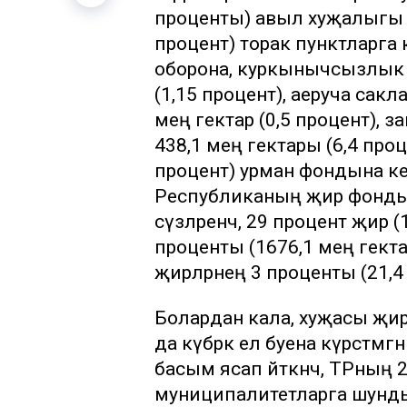
проценты) авыл хуҗалыгы җи
процент) торак пунктларга ка
оборона, куркынычсызлык һ.
(1,15 процент), аеруча сакл
мең гектар (0,5 процент), за
438,1 мең гектары (6,4 проц
процент) урман фондына кер
Республиканың җир фонды 
сүзләренчә, 29 процент җир 
проценты (1676,1 мең гект
җирләрнең 3 проценты (21,
Болардан кала, хуҗасы җирн
да күбрәк ел буена күрсәтмәг
басым ясап әйткәнчә, ТРның
муниципалитетларга шунды