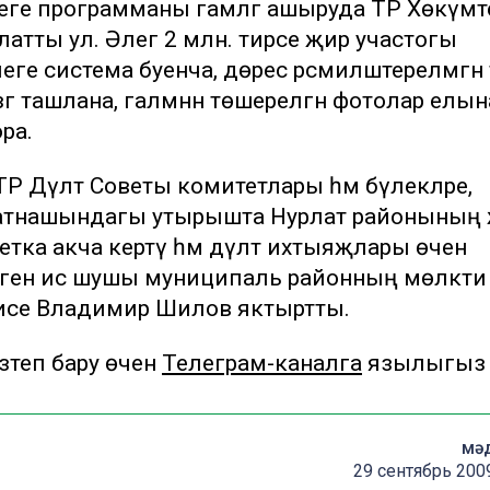
леге программаны гамәлгә ашыруда ТР Хөкүмәте
латты ул. Әлегә 2 млн. тирәсе җир участогы
леге система буенча, дөрес рәсмиләштерелмәгән
гә ташлана, галәмнән төшерелгән фотолар елын
ора.
 Дәүләт Советы комитетлары һәм бүлекләре,
катнашындагы утырышта Нурлат районының
ка акча кертү һәм дәүләт ихтыяҗлары өчен
еген исә шушы муниципаль районның мөлкәти 
 рәисе Владимир Шилов яктыртты.
теп бару өчен
Телеграм-каналга
язылыгыз
мә
29 сентябрь 200