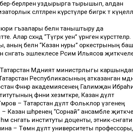
 бер-берләрен уздырырга тырышып, алдан
аторлык сәләтләрен күрсәтүләре бигрәк тә күңел
юри әгъзалары белән таныштыру да
Алар сәхнәдә “Түгәрәк уен” үрнәген күрсәттеләр.
, аның белән “Казан нуры” оркестрының ба
 сәнгать эшлеклесе Рәсим Ильясов җитәкчел
 Татарстан Мәдәният министрлыгы каршында
Татарстан Республикасының атказанган мәдә
арстан Фәннәр академиясенең Галимҗан Ибра
ститутының фәнни хезмәткәре, Казан дәүләт
мәров – Татарстан дәүләт Фольклор үзәгенең
– Казан шәһәренең “Сорнай” ансамбле җитәкче
 һәм сәнгать институты доценты, этник-сәнгати
ина – Төмән дәүләт университеты профессоры,