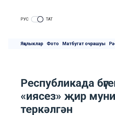
РУC
ТАТ
Яңалыклар
Фото
Матбугат очрашуы
Рә
Республикада бүге
«иясез» җир муни
теркәлгән