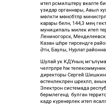
итеп рәсмиләштерү вәкаләте 
үзидарә органнары, Авыл х
мөлкәти мөнәсәбәтләр мини
карары белән, 144,3 мең ге
муниципаль милек итеп теркә
Лениногорск, Менделеевск, 
Казан шәһәре тирәсендәге ра
Әтнә, Баулы, Нурлат районна
Шулай ук КДУның мәгълүмат
челтәрләре һәм телекоммун
директоры Сергей Шишкин 
өстенлекләрен шәрехләп, аның
Электрон системада респуб
берәмлегендә булган терри
кадәр күренерлек итеп яса