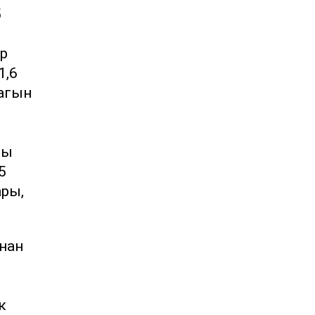
5
ар
1,6
Тагын
ры
5
ары,
ннан
к