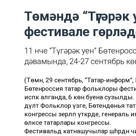
Төмәндә “Түгәрәк 
фестивале гөрләд
11 нче “Түгәрәк уен” Бөтенро
дәвамында, 24-27 сентябрь к
(Төмән, 29 сентябрь, “Татар-информ”,
Бөтенроссия татар фольклоры фести
исәпкә алганда, 6 көн буена сузылды
дәүләт Фольклор үзәге, Бөтендөнья та
конгрессы әзерләп үткәрде, генераль 
өлкәсе татарлары конгрессы.
Фестивальдә катнашучылар шәһәрдән ч