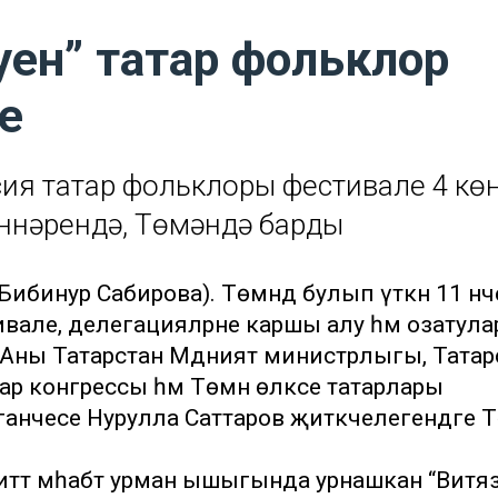
уен” татар фольклор
е
ссия татар фольклоры фестивале 4 кө
өннәрендә, Төмәндә барды
 Бибинур Сабирова). Төмәндә булып үткән 11 нч
вале, делегацияләрне каршы алу һәм озатул
. Аны Татарстан Мәдәният министрлыгы, Татар
тар конгрессы һәм Төмән өлкәсе татарлары
иганәчесе Нурулла Саттаров җитәкчелегендәге Т
иттә мәһабәт урман ышыгында урнашкан “Витя