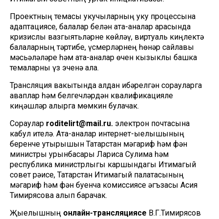
Проектның темасы укучыларның уку процессына
адаптациясе, балалар белән ата-аналар арасында
кризислы вазгыятьләрне көйләү, виртуаль киңлектә
балаларның тәртибе, үсмерләрнең һөнәр сайлавы
мәсьәләләре һәм ата-аналар өчен кызыклы башка
темаларны үз эченә ала.
Трансляция вакытында алдан җибәрелгән сорауларга
җаваплар һәм белгечләрдән квалификацияле
киңәшләр алырга мөмкин булачак.
Сораулар
roditelirt@mail.ru.
электрон почтасына
кабул ителә. Ата-аналар интернет-җыелышының
беренче утырышын Татарстан мәгариф һәм фән
министры урынбасары Лариса Сулима һәм
республика министрлыгы каршындагы Иҗтимагый
совет рәисе, Татарстан Иҗтимагый палатасының
мәгариф һәм фән буенча комиссиясе әгъзасы Асия
Тимирясова алып барачак.
Җыелышның
онлайн-трансляциясе
В.Г.Тимирясов