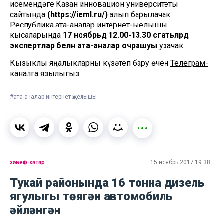
исемендәге Казан инновацион университеты
сайтында
(https://ieml.ru/)
алып барылачак.
Республика ата-аналар интернет-җыелышы
кысаларында
17 ноябрьдә 12.00-13.30 сәгатьләрдә
экспертлар белән ата-аналар очрашуы
узачак.
Кызыклы яңалыкларны күзәтеп бару өчен
Телеграм-
каналга
язылыгыз
#ата-аналар интернет-җыелышы
хәвеф-хәтәр
15 ноябрь 2017 19:38
Тукай районында 16 тонна дизель
ягулыгы төягән автомобиль
әйләнгән