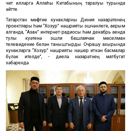
чит илләргә Аллаһы Китабының таралуы турында
әйтте.
Татарстан мөфтие кунакларны Диния нәзарәтенең
проектлары һәм “Хозур” нәшрияты эшчәнлеге, аерым
алганда, “Азан” интернет-радиосы һәм декабрь аенда
тулы куәтенә эшли башлаячак мөселман
телевидение белән таныштырды. Очрашу ахырында
кунакларга “Хозур” нәшрияты нәшер иткән басмалар
бүләк ителде", - диелә нәзарәтнең матбугат
хәбәрендә.