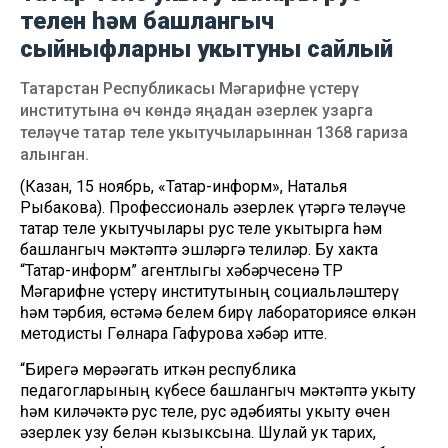
телен һәм башлангыч
сыйныфларны укытуны сайлый
Татарстан Республикасы Мәгарифне үстерү
институтына өч көндә яңадан әзерлек узарга
теләүче татар теле укытучыларыннан 1368 гариза
алынган.
(Казан, 15 ноябрь, «Татар-информ», Наталья
Рыбакова). Профессиональ әзерлек үтәргә теләүче
татар теле укытучылары рус теле укытырга һәм
башлангыч мәктәптә эшләргә телиләр. Бу хакта
“Татар-информ” агентлыгы хәбәрчесенә ТР
Мәгарифне үстерү институтының социальләштерү
һәм тәрбия, өстәмә белем бирү лабораториясе өлкән
методисты Гөлнара Гафурова хәбәр итте.
“Бирегә мөрәҗәгать иткән республика
педагогларының күбесе башлангыч мәктәптә укыту
һәм киләчәктә рус теле, рус әдәбияты укыту өчен
әзерлек узу белән кызыксына. Шулай ук тарих,