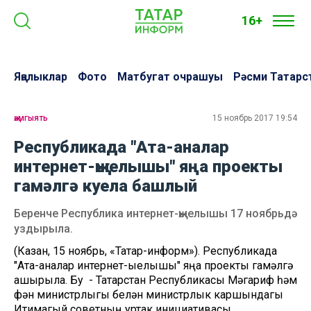
16+
Яңалыклар
Фото
Матбугат очрашуы
Рәсми Татарс
җәмгыять
15 ноябрь 2017 19:54
Республикада "Ата-аналар
интернет-җыелышы" яңа проекты
гамәлгә куела башлый
Беренче Республика интернет-җыелышы 17 ноябрьдә
уздырыла.
(Казан, 15 ноябрь, «Татар-информ»). Республикада
"Ата-аналар интернет-җыелышы" яңа проекты гамәлгә
ашырыла. Бу - Татарстан Республикасы Мәгариф һәм
фән министрлыгы белән министрлык каршындагы
Иҗтимагый советның уртак инициативасы.