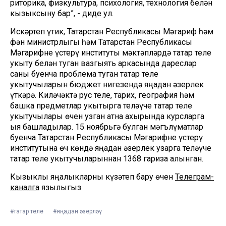
риторика, физкультура, психология, технология белән
кызыксыну бар”, - диде ул.
Искәртеп үтик, Татарстан Республикасы Мәгариф һәм
фән министрлыгы һәм Татарстан Республикасы
Мәгарифне үстерү институты мәктәпләрдә татар теле
укыту белән туган вазгыять аркасында дәресләр
саны буенча проблема туган татар теле
укытучыларын бюджет нигезендә яңадан әзерлек
үткәрә. Киләчәктә рус теле, тарих, география һәм
башка предметлар укытырга теләүче татар теле
укытучылары өчен узган атна ахырында курсларга
җыя башладылар. 15 ноябрьгә булган мәгълүматлар
буенча Татарстан Республикасы Мәгарифне үстерү
институтына өч көндә яңадан әзерлек узарга теләүче
татар теле укытучыларыннан 1368 гариза алынган.
Кызыклы яңалыкларны күзәтеп бару өчен
Телеграм-
каналга
язылыгыз
#татар теле
#яңадан әзерләү