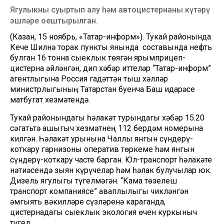
Ягулыкны суыртып алу һәм автоцистернаны күтәрү
эшләре оештырылган.
(Казан, 15 ноябрь, «Татар-информ»). Тукай районында
Кече Шилнә торак пункты янында составында нефть
булган 16 тонна сыеклык төягән ярымприцеп-
цистерна әйләнгән, дип хәбәр иттеләр “Татар-информ”
агентлыгына Россия гадәттән тыш хәлләр
министрлыгының Татарстан буенча Баш идарәсе
матбугат хезмәтендә.
Тукай районындагы һәлакәт турындагы хәбәр 15.20
сәгатьтә ашыгыч хезмәтнең 112 бердәм номерына
килгән. Һәлакәт урынына Чаллы янгын сүндерү-
коткару гарнизоны оператив төркеме һәм янгын
сүндерү-коткару часте барган. Юл-транспорт һәлакәте
нәтиҗәсендә зыян күрүчеләр һәм һәлак булучылар юк.
Дизель ягулыгы түгелмәгән. “Кама төзелеш
транспорт компаниясе” җаваплылыгы чикләнгән
җәмгыять вәкилләре сүзләренә караганда,
цистернадагы сыеклык экология өчен куркыныч
түгел.