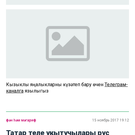
Кызыклы яңалыкларны күзәтеп бару өчен
Телеграм-
каналга
язылыгыз
фән һәм мәгариф
15 ноябрь 2017 19:12
Татар теле укытучылары рус