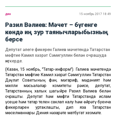
дин
15 ноябрь 2017 18:49
Разил Вәлиев: Мәчет – бүгенге
көндә иң зур таянычларыбызның
берсе
Депутат әлеге фикерен Галиев мәчетендә Татарстан
мөфтие Камил хәзрәт Сәмигуллин белән очрашуда
җиткерде.
(Казан, 15 ноябрь, "Татар-информ"). Галиев мәчетендә
Татарстан мөфтие Камил хәзрәт Сәмигуллин Татарстан
Дәүләт Советының фән, мәгариф, мәдәният һәм
милли мәсьәләләр комитеты рәисе, депутат,
Татарстанның халык шагыйре Разил Вәлиев белән
очрашты. Депутат һәм мөфти Татарстанда ислам
үсеше һәм татар телен саклап калу һәм өйрәтү буенча
фикерләрен уртаклашты, дип яза Татарстан
мөселманнары Диния нәзарәте матбугат хезмәте.