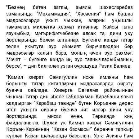
"Безнең бөтен затлы, зыялы шәхесләребез
заманында “Мөхәммәдия”, “Хөсәения” һәм башка
мәдрәсәләрдә укып чыккан, аларны уңышлы
тәмамлап, милләткә хезмәт иткәннәр. Кайсы гына
язучыбыз, мәгърифәтчебезне алсак та, дини уку
йортларында белем алганнар. Бүгенге көндә татар
телен укытуга зур әһәмият бирүчеләрдән бер
мәдрәсәләр калып бара, моның өчен зур рәхмәт.
Мәчет – бүгенге көндә иң зур таянычларыбызның
берсе", – дип билгеләп узган очрашуда Разил Вәлиев.
"Камил хәзрәт Сәмигуллин иске имляны һәм
борынгы татар китапларын мәдрәсәләрдә өйрәтү
буенча сөйләде. Хәзерге Бөгелмә районыннан
чыккан татар дин әһеле Габдрахман Карабаши язып
калдырган “Карабаш тәҗвиде” бүген Коръәнне дөрес
итеп укырга өйрәнү буенча чит илләр дини уку
йортларында, мисал өчен, Төркиядә киң
файдаланыла. Шулай ук Камил хәзрәт Сәмигуллин
Коръән-Кәримнең “Казан басмасы” беренче тапкыр
күпләп Казан шәһәрендә басылып, Урта Азиягә һәм