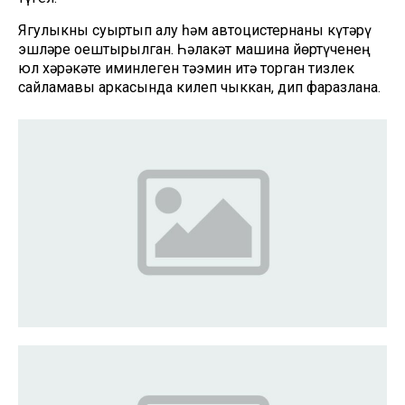
Ягулыкны суыртып алу һәм автоцистернаны күтәрү
эшләре оештырылган. Һәлакәт машина йөртүченең
юл хәрәкәте иминлеген тәэмин итә торган тизлек
сайламавы аркасында килеп чыккан, дип фаразлана.