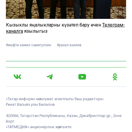
Кызыклы яңалыкларны күзәтеп бару өчен
Телеграм-
каналга
язылыгыз
#мөфти камил сәмигуллин
#разил вәлиев
«Татар-информ» мәгълүмат агентлыгы баш редакторы
Ринат Вагыйз улы Билалов
420066, Татарстан Республикасы, Казан, Декабристлар ур., 2нче
йорт.
«ТАТМЕДИА» акционерлык җәмгыяте