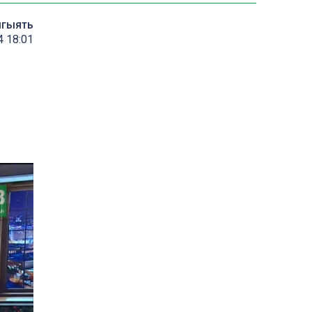
мгыять
 18:01