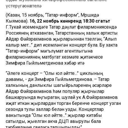
үстерүгә юнәлтелә.
(Казан, 15 ноябрь, “Татар-информ”, Мөршидә
Кыямова).
16, 22 ноябрь көннәрендә 18:30 сәгатьтә
Г.Тукай исемендәге Татар дәүләт филармониясендә
Россиянең атказанган, Татарстанның халык артисты
Айдар Фәйзрахманов җырларыннан төзелгән, “Алып
калыр өмет...” дип исемләнгән концерт була. Бу хакта
“Татар-информ” мәгълүмат агентлыгына
филармониянең матбугат хезмәте җитәкчесе
Зимфира Гыйльметдинова хәбәр итә
“Әлеге концерт – “Олы юл әйтте...” циклының
дәвамы, - ди Зимфира Гыйльметдинова. – Татар
халкының данлыклы шагыйрьләренең әсәрләре
Айдар Фәйзрахманов һәм популяр җырчылар
башкаруында яңгыраган, шулай ук А.Фәйзрахманов
иҗат иткән җырлардан торган беренче концерт узган
сезонда тулы заллар белән узды. Концертлар
вакытында “Олы юл әйтте...” җырлар китабы
сатылды, җыелган акча ДЦП авырулы бала
тәрбияләүче гаиләгә тапшырылды”.