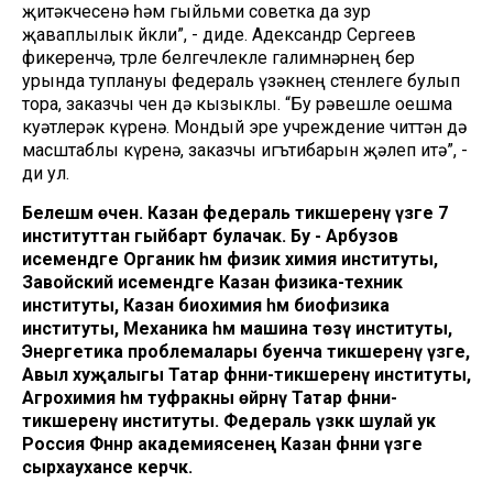
җитәкчесенә һәм гыйльми советка да зур
җаваплылык йөкли”, - диде. Адександр Сергеев
фикеренчә, төрле белгечлекле галимнәрнең бер
урында туплануы федераль үзәкнең өстенлеге булып
тора, заказчы өчен дә кызыклы. “Бу рәвешле оешма
куәтлерәк күренә. Мондый эре учреждение читтән дә
масштаблы күренә, заказчы игътибарын җәлеп итә”, -
ди ул.
Белешмә өчен. Казан федераль тикшеренү үзәге 7
институттан гыйбарәт булачак. Бу - Арбузов
исемендәге Органик һәм физик химия институты,
Завойский исемендәге Казан физика-техник
институты, Казан биохимия һәм биофизика
институты, Механика һәм машина төзү институты,
Энергетика проблемалары буенча тикшеренү үзәге,
Авыл хуҗалыгы Татар фәнни-тикшеренү институты,
Агрохимия һәм туфракны өйрәнү Татар фәнни-
тикшеренү институты. Федераль үзәккә шулай ук
Россия Фәннәр академиясенең Казан фәнни үзәге
сырхауханәсе керәчәк.