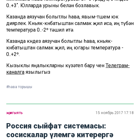
0..+3˚. Юлларда урыны белән бозлавык.
Казанда аязучан болытлы һава, явым-төшем юк
диярлек. Көньяк-көнбатыштан салмак җил исә, иң түбән
температура 0..-2º тәшил итә.
Казанда көндез аязучан болытлы һава, көньяк-
көнбатыштан салмак җил, иң югары температура -
0..+2º.
Кызыклы яңалыкларны күзәтеп бару өчен
Телеграм-
каналга
язылыгыз
#һава торышы
җәмгыять
15 ноябрь 2017 17:18
Россия сыйфат системасы:
сосискалар үлемгә китерергә