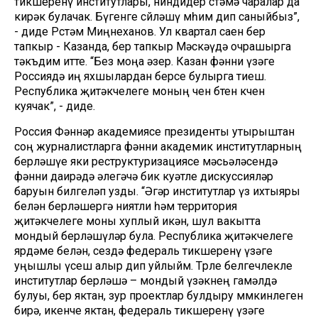
тикшеренү институтлары, ниндидер өстәмә чаралар да
кирәк булачак. Бүгенге сөйләшү мөһим дип саныйбыз”,
- диде Рөстәм Миңнеханов. Ул квартал саен бер
тапкыр - Казанда, бер тапкыр Мәскәүдә очрашырга
тәкъдим итте. “Без моңа әзер. Казан фәнни үзәге
Россиядә иң яхшылардан берсе булырга тиеш.
Республика җитәкчелеге моның өчен бөтен көчен
куячак”, - диде.
Россия Фәннәр академиясе президенты утырыштан
соң журналистларга фәнни академик институтларның
берләшүе яки реструктуризациясе мәсьәләсендә
фәнни даирәдә әлегәчә бик куәтле дискуссияләр
баруын билгеләп узды. “Әгәр институтлар үз ихтыяры
белән берләшергә ниятли һәм территория
җитәкчелеге моны хуплый икән, шул вакытта
мондый берләшүләр була. Республика җитәкчелеге
ярдәме белән, сездә федераль тикшеренү үзәге
уңышлы үсеш алыр дип уйлыйм. Төрле белгечлекле
институтлар берләшә – мондый үзәкнең гамәлдә
булуы, бер яктан, зур проектлар булдыру мөмкинлеген
бирә, икенче яктан, федераль тикшеренү үзәге