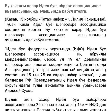
Бу хактагы карар Идел буе шәһәрләре ассоциациясе
әгъзаларының җыелышында кабул ителгән.
(Казан, 15 ноябрь, «Татар-информ», Лилия Чанышева).
Түбән Кама Идел буе шәһәрләре ассоциациясе
составына кергән. Бу хактагы карар Идел буе
шәһәрләре ассоциациясе әгъзаларының
җыелышында кабул ителгән.
“Идел буе федераль округында (ИФО) Идел буе
шәһәрләре ассоциациясе - иң абруйлы
мәйданчыкларның берсе, ул 19 ел дәвамында
шәһәрләр эшчәнлеген координацияли. Соңгы өч елда
Ассоциациянең географиясе шактый киңәйгән, аның
составына 15 тән 25 кә кадәр шәһәр кергән”, - дип
белдерде РФ Президентының Идел буе федераль
округындагы тулы вәкаләтле вәкиле урынбасары
Алексей Сухов.
Шулай итеп, хәзер Идел буе шәһәрләре
ассоциациясенә 25 шәһәр керә, аның 14е – ИФО дан
читтә урнашкан Россия субъектлары административ