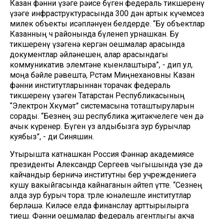
Казан фәнни үзәге рәисе бүген федераль тикшеренү
үзәге инфраструктурасында 300 дән артык күчемсез
милек объекты исәпләнүен белдерде. “Бу объектлар
Казанның өч районында бүленеп урнашкан. Бу
тикшеренү үзәгенә кергән оешмалар арасында
документлар әйләнешен, алар арасындагы
коммуникатив элемтәне кыенлаштыра”, - дип ул,
моңа бәйле рәвештә, Рөстәм Миңнехановны Казан
фәнни институтларыннан торачак федераль
тикшеренү үзәген Татарстан Республикасының
“Электрон Хөкүмәт” системасына тоташтыруларын
сорады. “Безнең эш республика җитәкчелеге өчен дә
ачык күренер. Бүген үз алдыбызга зур бурычлар
куябыз”, - ди Синяшин.
Утырышта катнашкан Россия Фәннәр академиясе
президенты Александр Сергеев чыгышында үзе дә
кайчандыр берничә институтны бер учреждениегә
кушу вакыйгасында кайнаганын әйтеп үтте. “Сезнең
алда зур бурыч тора: төрле юнәлешле институтлар
берләшә. Киләсе елда финанслау арттырылырга
тиеш. Фәнни оешмалар федераль агентлыгы акча