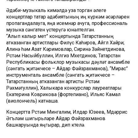
Әдәби-музыкаль кимәлдә уза торган әлеге
концертлар татар әдәбиятының иң күркәм әсәрләрен
пропагандалауга, яңа исемнәр ачуга, профессиональ
музыка сәнгатен үстерүгә юнәлтелгән.
“Алып калыр өмет” концертында Татарстанның
атказанган артистлары Филүс Каһиров, Айгөл Хәйри;
Алинә һәм Азат Кәримовлар, Сиринә Зәйнетдинова,
Рөстәм Насыйбуллин, Илгиз Мөхетдинов; Татарстан
Республикасы фольклор музыкасы дәүләт ансамбле
(сәнгать җитәкчесе – Айдар Фәйзрахманов), “Мирас”
инструменталь ансамбле (сәнгать җитәкчесе –
Татарстанның атказанган артисты Рөстәм
Рәхмәтуллин), Халыкара конкурслар лауреатлары
Екатерина Коврикова (фортепиано), Ильяс Камал
(виолончель) катнаша.
Концертта Рөстәм Мингалим, Илдар Юзеев, Мөдәррис
Әгъләм шигырьләре Айдар Фәйзрахманов
башкаруында яңгырар, дип көтелә.