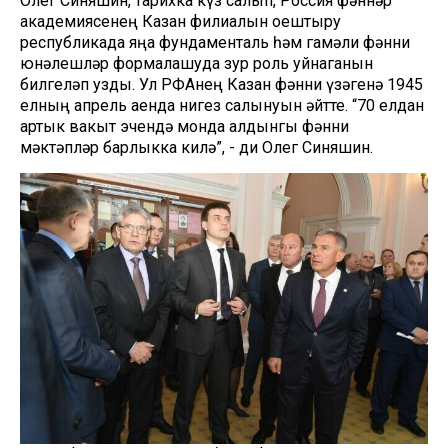
Олег Синяшин, тарихка күз салып, Россия фәннәр
академиясенең Казан филиалын оештыру
республикада яңа фундаменталь һәм гамәли фәнни
юнәлешләр формалашуда зур роль уйнаганын
билгеләп узды. Ул РФАнең Казан фәнни үзәгенә 1945
елның апрель аенда нигез салынуын әйтте. “70 елдан
артык вакыт эчендә монда алдынгы фәнни
мәктәпләр барлыкка килә”, - ди Олег Синяшин.