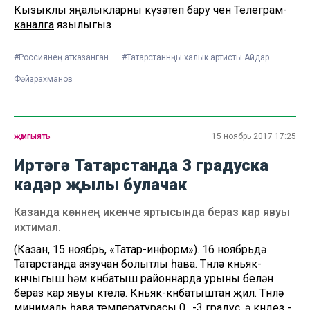
Кызыклы яңалыкларны күзәтеп бару өчен
Телеграм-
каналга
язылыгыз
#Россиянең атказанган
#Татарстаннңы халык артисты Айдар
Фәйзрахманов
җәмгыять
15 ноябрь 2017 17:25
Иртәгә Татарстанда 3 градуска
кадәр җылы булачак
Казанда көннең икенче яртысында бераз кар явуы
ихтимал.
(Казан, 15 ноябрь, «Татар-информ»). 16 ноябрьдә
Татарстанда аязучан болытлы һава. Төнлә көньяк-
көнчыгыш һәм көнбатыш районнарда урыны белән
бераз кар явуы көтелә. Көньяк-көнбатыштан җил. Төнлә
минималь һава температурасы 0.. -3 градус, ә көндез -