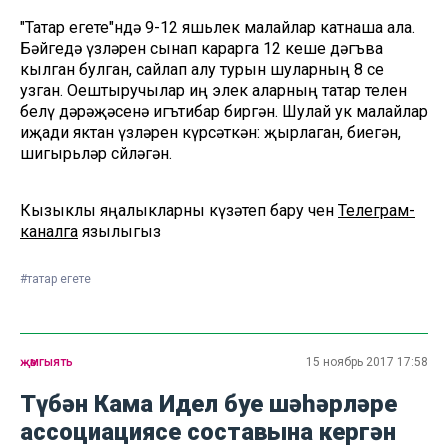
"Татар егете"ндә 9-12 яшьлек малайлар катнаша ала.
Бәйгедә үзләрен сынап карарга 12 кеше дәгъва
кылган булган, сайлап алу турын шуларның 8 се
узган. Оештыручылар иң элек аларның татар телен
белү дәрәҗәсенә игътибар биргән. Шулай ук малайлар
иҗади яктан үзләрен күрсәткән: җырлаган, биегән,
шигырьләр сөйләгән.
Кызыклы яңалыкларны күзәтеп бару өчен
Телеграм-
каналга
язылыгыз
#татар егете
җәмгыять
15 ноябрь 2017 17:58
Түбән Кама Идел буе шәһәрләре
ассоциациясе составына кергән