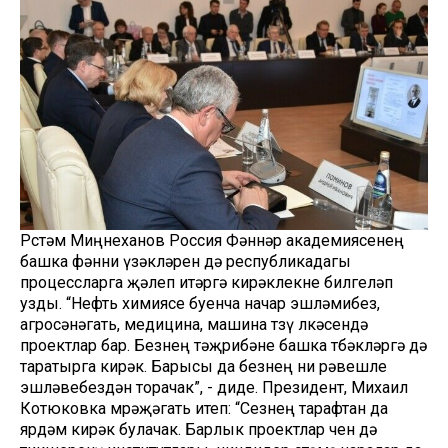
Рөстәм Миңнеханов Россия Фәннәр академиясенең
башка фәнни үзәкләрен дә республикадагы
процессларга җәлеп итәргә кирәклекне билгеләп
узды. “Нефть химиясе буенча начар эшләмибез,
агросәнәгать, медицина, машина төзү өлкәсендә
проектлар бар. Безнең тәҗрибәне башка төбәкләргә дә
таратырга кирәк. Барысы да безнең ни рәвешле
эшләвебездән торачак”, - диде. Президент, Михаил
Котюковка мөрәҗәгать итеп: “Сезнең тарафтан да
ярдәм кирәк булачак. Барлык проектлар өчен дә