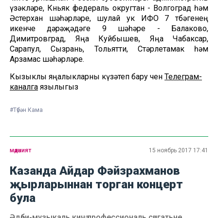
үзәкләре, Көньяк федераль округтан - Волгоград һәм
Әстерхан шәһәрләре, шулай ук ИФО 7 төбәгенең
икенче дәрәҗәдәге 9 шәһәре - Балаково,
Димитровград, Яңа Куйбышев, Яңа Чабаксар,
Сарапул, Сызрань, Тольятти, Стәрлетамак һәм
Арзамас шәһәрләре.
Кызыклы яңалыкларны күзәтеп бару өчен
Телеграм-
каналга
язылыгыз
#Түбән Кама
мәдәният
15 ноябрь 2017 17:41
Казанда Айдар Фәйзрахманов
җырларыннан торган концерт
була
Әдәби-музыкаль кичә профессиональ сәнгатьне