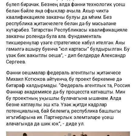
бүлеп бирәчәк. Безнең алда фәнни технологик үсеш
белән бәйле яңа офыклар ачыла. Ахыр чиктә
квалификацияле заказчы булуы да мөһим. Без
республика җитәкчелеге белән дә бу мәсьәләне
күтәрәбез. Татарстан Республикасы квалификацияле
заказчы ролендә була ала. Фундаменталь
тикшеренүләр үзәге стратегиясе кабул ителгән. Аны
гамәлгә ашыру буенча “юл картасы” булдырылган. Бу
үзәк бик вакытлы оеша”, - дип белдерде Александр
Сергеев.
Фәнни оешмалар федераль агентлыгы җитәкчесе
Михаил Котюков әйтүенчә, бу проект беркемне дә
битараф калдырмады. “Федераль агентлык та, Россия
Фәннәр академиясе дә бу процесста катнашты. Мин
бу проектның уңышлы булачагына ышанам. Алда
безне катлаулы эш көтә. Үзәк җитди кадрлар
потенциалына, бай белемгә, республика башлыгы
игътибарына ия. Партнерлык элемтәләре үсеш
алачагында да шик юк”, - диде ул.