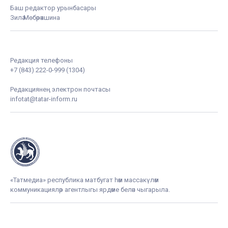
Баш редактор урынбасары
Зилә Мөбәрәкшина
Редакция телефоны
+7 (843) 222-0-999 (1304)
Редакциянең электрон почтасы
infotat@tatar-inform.ru
«Татмедиа» республика матбугат һәм массакүләм
коммуникацияләр агентлыгы ярдәме белән чыгарыла.