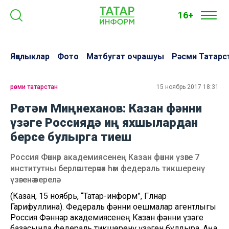
16+
Яңалыклар
Фото
Матбугат очрашуы
Рәсми Татарс
рәсми татарстан
15 ноябрь 2017 18:31
Рөстәм Миңнеханов: Казан фәнни
үзәге Россиядә иң яхшылардан
берсе булырга тиеш
Россия Фәннәр академиясенең Казан фәнни үзәге 7
институтны берләштерәчәк һәм федераль тикшеренү
үзәгенә әверелә.
(Казан, 15 ноябрь, “Татар-информ”, Гөлнар
Гарифуллина). Федераль фәнни оешмалар агентлыгы
Россия Фәннәр академиясенең Казан фәнни үзәге
базасында федераль тикшеренү үзәген булдыра. Аңа