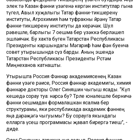
элек тә Казан фәнни үзәгенә кергән институтлар гына
түгел, Авыл хуҗалыгы Татар фәнни-тикшеренү
институты, Агрохимия һәм туфракны өйрәнү Татар
фәнни-тикшеренү институты да керәчәк. Шул
рәвешле, барлыгы 7 оешма бер үзәккә берләшеп
эшләячәк. Бу хакта бүген Татарстан Республикасы
Президенты каршындагы Мәгариф һәм фән буенча
совет утырышында сүз барды. Аның эшендә
Татарстан Республикасы Президенты Рөстәм
Миңнеханов катнашты.
Утырышта Россия Фәннәр академиясенең Казан
фәнни үзәге рәисе, Россия фәннәр академигы, химия
фәннәре докторы Олег Синяшин чыгыш ясады. “Күп
кешедә сорау туа: нәрсә бу? Төрле юнәлешле берничә
фәнни оешмадан формалашкан ясалма бер
структурамы, яки республикада академик фәннең
яңа дәрәҗәгә чыгуымы? Бу сорауга якындагы
елларга үсеш программасы җавап бирергә тиеш”, -
диде.