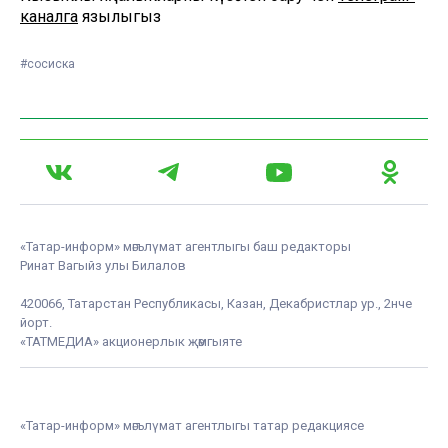
каналга
язылыгыз
#сосиска
«Татар-информ» мәгълүмат агентлыгы баш редакторы
Ринат Вагыйз улы Билалов
420066, Татарстан Республикасы, Казан, Декабристлар ур., 2нче
йорт.
«ТАТМЕДИА» акционерлык җәмгыяте
«Татар-информ» мәгълүмат агентлыгы татар редакциясе