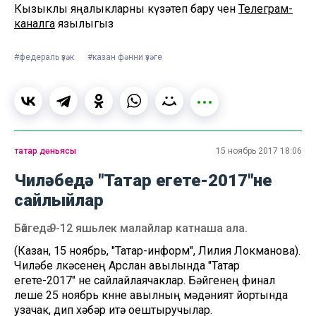
Кызыклы яңалыкларны күзәтеп бару өчен
Телеграм-
каналга
язылыгыз
#федераль үзәк
#казан фәнни үзәге
татар дөньясы
15 ноябрь 2017 18:06
Чиләбедә "Татар егете-2017"не
сайлыйлар
Бәйгедә 9-12 яшьлек малайлар катнаша ала.
(Казан, 15 ноябрь, "Татар-информ", Лилия Локманова).
Чиләбе өлкәсенең Арслан авылында "Татар
егете-2017" не сайлайлаячаклар. Бәйгенең финал
өлеше 25 ноябрь көнне авылның мәдәният йортында
узачак, дип хәбәр итә оештыручылар.