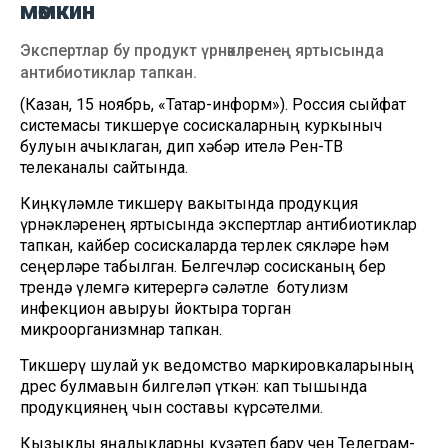
мөмкин
Экспертлар бу продукт үрнәкләренең яртысында
антибиотиклар тапкан.
(Казан, 15 ноябрь, «Татар-информ»). Россия сыйфат
системасы тикшерүе сосискаларның куркыныч
булуын ачыклаган, дип хәбәр ителә Рен-ТВ
телеканалы сайтында.
Киңкүләмле тикшерү вакытында продукция
үрнәкләренең яртысында экспертлар антибиотиклар
тапкан, кайбер сосискаларда терлек сөякләре һәм
сеңерләре табылган. Белгечләр сосисканың бер
төрендә үлемгә китерергә сәләтле ботулизм
инфекцион авыруы йоктыра торган
микроорганизмнар тапкан.
Тикшерү шулай ук ведомство маркировкаларының
дөрес булмавын билгеләп үткән: кап тышында
продукциянең чын составы күрсәтелми.
Кызыклы яңалыкларны күзәтеп бару өчен
Телеграм-