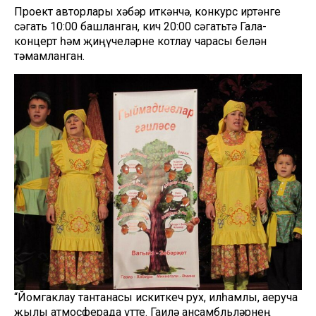
Проект авторлары хәбәр иткәнчә, конкурс иртәнге
сәгать 10:00 башланган, кич 20:00 сәгатьтә Гала-
концерт һәм җиңүчеләрне котлау чарасы белән
тәмамланган.
“Йомгаклау тантанасы искиткеч рух, илһамлы, аеруча
җылы атмосферада үтте. Гаилә ансамбльләрнең