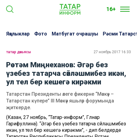
16+
Яңалыклар
Фото
Матбугат очрашуы
Рәсми Татарс
татар дөньясы
27 ноябрь 2017 16:33
Рөстәм Миңнеханов: Әгәр без
үзебез татарча сөйләшмибез икән,
ул тел бер кешегә кирәкми
Татарстан Президенты әлеге фикерне “Мәскәү –
Татарстан күпере” III Мәскәү яшьләр форумында
җиткерде.
(Казан, 27 ноябрь, “Татар-информ”, Гөлнар
Гарифуллина). “Әгәр без үзебез татарча сөйләшмибез
икән, ул тел бер кешегә кирәкми”, - дип белдерде
Татарстан Республикасы Президенты Рөстәм