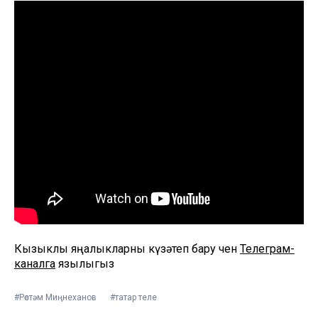
Кызыклы яңалыкларны күзәтеп бару өчен
Телеграм-
каналга
язылыгыз
#Рөстәм Миңнеханов
#татар теле