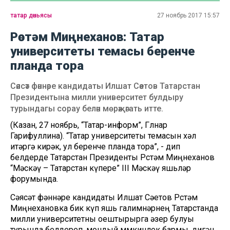
татар дөньясы
27 ноябрь 2017 15:57
Рөстәм Миңнеханов: Татар
университеты темасы беренче
планда тора
Сәясәт фәннәре кандидаты Илшат Сәетов Татарстан
Президентына милли университет булдыру
турындагы сорау белән мөрәҗәгать итте.
(Казан, 27 ноябрь, “Татар-информ”, Гөлнар
Гарифуллина). “Татар университеты темасын хәл
итәргә кирәк, ул беренче планда тора”, - дип
белдерде Татарстан Президенты Рөстәм Миңнеханов
“Мәскәү – Татарстан күпере” III Мәскәү яшьләр
форумында.
Сәясәт фәннәре кандидаты Илшат Сәетов Рөстәм
Миңнехановка бик күп яшь галимнәрнең Татарстанда
милли университетны оештырырга әзер булуы
турында белдереп, мондый мөмкинлек бармы, дигән