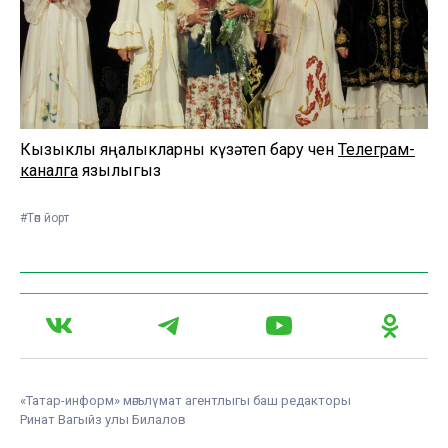
Кызыклы яңалыкларны күзәтеп бару өчен
Телеграм-
каналга
язылыгыз
#Төп йорт
«Татар-информ» мәгълүмат агентлыгы баш редакторы
Ринат Вагыйз улы Билалов