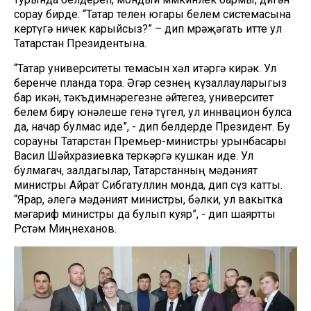
сорау бирде. “Татар телен югары белем системасына
кертүгә ничек карыйсыз?” – дип мөрәҗәгать итте ул
Татарстан Президентына.
“Татар университеты темасын хәл итәргә кирәк. Ул
беренче планда тора. Әгәр сезнең күзаллауларыгыз
бар икән, тәкъдимнәрегезне әйтегез, университет
белем бирү юнәлеше генә түгел, ул иннвацион булса
да, начар булмас иде”, - дип белдерде Президент. Бу
сорауны Татарстан Премьер-министры урынбасары
Васил Шәйхразиевка теркәргә кушкан иде. Ул
булмагач, залдагылар, Татарстанның мәдәният
министры Айрат Сибгатуллин монда, дип сүз катты.
“Ярар, әлегә мәдәният министры, бәлки, ул вакытка
мәгариф министры да булып куяр”, - дип шаяртты
Рөстәм Миңнеханов.