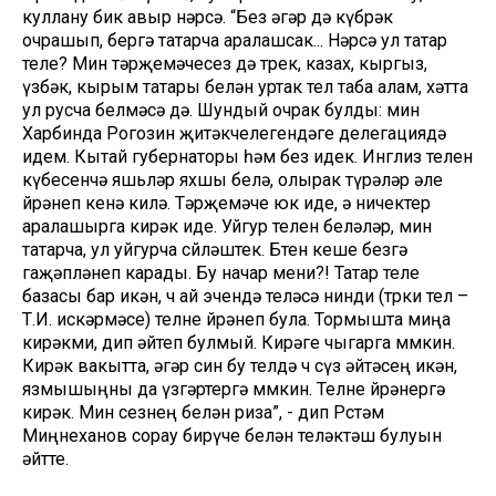
куллану бик авыр нәрсә. “Без әгәр дә күбрәк
очрашып, бергә татарча аралашсак... Нәрсә ул татар
теле? Мин тәрҗемәчесез дә төрек, казах, кыргыз,
үзбәк, кырым татары белән уртак тел таба алам, хәтта
ул русча белмәсә дә. Шундый очрак булды: мин
Харбинда Рогозин җитәкчелегендәге делегациядә
идем. Кытай губернаторы һәм без идек. Инглиз телен
күбесенчә яшьләр яхшы белә, олырак түрәләр әле
өйрәнеп кенә килә. Тәрҗемәче юк иде, ә ничектер
аралашырга кирәк иде. Уйгур телен беләләр, мин
татарча, ул уйгурча сөйләштек. Бөтен кеше безгә
гаҗәпләнеп карады. Бу начар мени?! Татар теле
базасы бар икән, өч ай эчендә теләсә нинди (төрки тел –
Т.И. искәрмәсе) телне өйрәнеп була. Тормышта миңа
кирәкми, дип әйтеп булмый. Кирәге чыгарга мөмкин.
Кирәк вакытта, әгәр син бу телдә өч сүз әйтәсең икән,
язмышыңны да үзгәртергә мөмкин. Телне өйрәнергә
кирәк. Мин сезнең белән риза”, - дип Рөстәм
Миңнеханов сорау бирүче белән теләктәш булуын
әйтте.