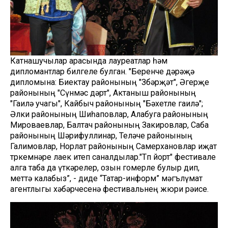
Катнашучылар арасында лауреатлар һәм
дипломантлар билгеле булган. "Беренче дәрәҗә
дипломына: Биектау районының "Зөбәрҗәт", Әгерҗе
районының "Сүнмәс дәрт", Актаныш районының
"Гаилә учагы", Кайбыч районының "Бәхетле гаилә";
Әлки районының Шиһаповлар, Алабуга районының
Мироваевлар, Балтач районының Закировлар, Саба
районының Шәрифуллинар, Теләче районының
Галимовлар, Норлат районының Самерхановлар иҗат
төркемнәре лаек итеп саналдылар."Төп йорт" фестивале
алга таба да үткәрелер, озын гомерле булыр дип,
өметтә калабыз”, - диде “Татар-информ” мәгълүмат
агентлыгы хәбәрчесенә фестивальнең жюри рәисе.