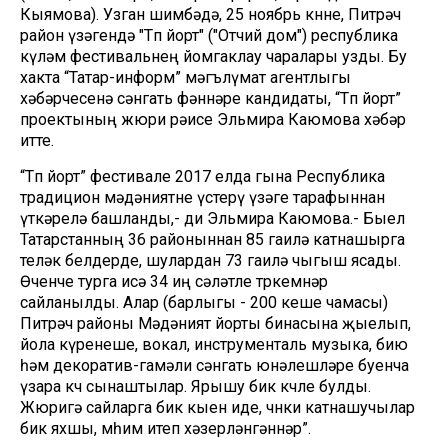
Кыямова). Узган шимбәдә, 25 ноябрь көнне, Питрәч
район үзәгендә "Төп йорт" ("Отчий дом") республика
күләм фестивальнең йомгаклау чаралары узды. Бу
хакта “Татар-информ” мәгълүмат агентлыгы
хәбәрчесенә сәнгать фәннәре кандидаты, “Төп йорт”
проектының жюри рәисе Эльмира Каюмова хәбәр
итте.
“Төп йорт” фестивале 2017 елда гына Республика
традицион мәдәниятне үстерү үзәге тарафыннан
үткәрелә башланды,- ди Эльмира Каюмова.- Быел
Татарстанның 36 районыннан 85 гаилә катнашырга
теләк белдерде, шулардан 73 гаилә чыгыш ясады.
Өченче турга исә 34 иң сәләтле төркемнәр
сайланылды. Алар (барлыгы - 200 кеше чамасы)
Питрәч районы Мәдәният йорты бинасына җыелып,
йола күренеше, вокал, инструменталь музыка, бию
һәм декоратив-гамәли сәнгать юнәлешләре буенча
үзара көч сынаштылар. Ярышу бик көчле булды.
Жюригә сайларга бик кыен иде, чөнки катнашучылар
бик яхшы, мөһим итеп хәзерләнгәннәр”.