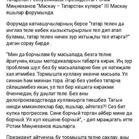
Миңнеханов “Мәскәү – Татарстан күпере” III Мәскәү
яшьләр форумында.
Форумда катнашучыларның берсе “татар телен дә
инглиз теле кебек кызыктырырлык тел дип атап
буламы, татар телен ничек зур ихтыҗлы тел итәргә?”
дигән сорау бирде .
“Мин дә борчылам бу мәсьәләдә, безгә телне
өйрәтүнең яхшы методикаларын табарга кирәк. Иң зур
проблема шул: без бу мәсьәләләрне бик үк нәтиҗәле
хәл итмибез. Тормышта куллану икенче мәсьәлә. Ул
синнән һәм миннән тора. Әгәр без үзебез татарча
сөйләшмибез икән, ул тел бер кешегә кирәкми.
Өченчедән, бу дәүләт теле. Без аны
делопроизводствода кулланырга тиешбез. Тагын
нинди мөмкинлекләр бар, яшьләр, әйтегез?! Сез бит
күпкә прогрессив. Сине борчый торган әйбер мине дә
борчый. Ул күп кешене борчый”, - дип мөрәҗәгать итте
Рөстәм Миңнеханов яшьләргә.
Президент әйтүенчә, бу тормышта телне саклау, аны