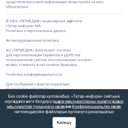
средством массовой информации гиперссылка на него
обязательна.
© 2026 «ТАТМЕДИА» акционерлык җәмгыяте
«Татар-информ» МА
Политика о персональных данных
Антикоррупционная политика
АО «ТАТМЕДИА» использует «cookie»
для персонализации сервисов и удобства
пользователей сайтом. Использование «cookie»
можно отменить в настройках браузера.
Политика конфиденциальности
Для сообщений о фактах коррупции:
Shamil.Sadykov@tatmedia.ru
Без cookie-файллар кулланабыз. «Татар-информ» сайтына
кергәндә сез әлеге белдерүгә,
шәхси мәгълүматларны эшкәртүгә
,
Шәхси
мәгълүматлар турындагы сәясәткә
һәм
Конфиденциальлек сәясәте
нигезендә cookie файлларын куллануга ризалашасыз
Килешү