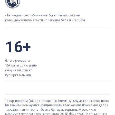
«Татмедиа» республика матбугат һәм массакүләм
коммуникацияләр агентлыгы ярдәме белән чыгарыла.
16+
Әлеге ресурста
16+ категорияләренә
керүче мәгълүмат
булырга мөмкин.
Татар-информ (Татар) Россиянең элемтә, мәгълүмати технологияләр
һәм гаммәви коммуникацияләрне күзәтчелек хезмәте (Роскомнадзор)
тарафыннан интернет басма буларак теркәлгән. Массакүләм
мәгълүмат чарасын теркәү турында ЭЛ № ФС 77-90202 таныклыгы