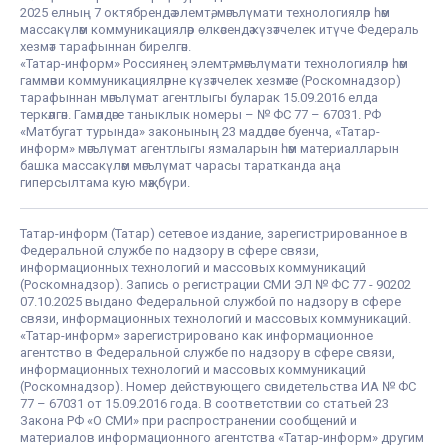
2025 елның 7 октябрендә элемтә, мәгълүмати технологияләр һәм
массакүләм коммуникацияләр өлкәсендә күзәтчелек итүче Федераль
хезмәт тарафыннан бирелгән.
«Татар-информ» Россиянең элемтә, мәгълүмати технологияләр һәм
гаммәви коммуникацияләрне күзәтчелек хезмәте (Роскомнадзор)
тарафыннан мәгълүмат агентлыгы буларак 15.09.2016 елда
теркәлгән. Гамәлдәге таныклык номеры – № ФС 77 – 67031. РФ
«Матбугат турында» законының 23 маддәсе буенча, «Татар-
информ» мәгълүмат агентлыгы язмаларын һәм материалларын
башка массакүләм мәгълүмат чарасы таратканда аңа
гиперсылтама кую мәҗбүри.
Татар-информ (Татар) сетевое издание, зарегистрированное в
Федеральной службе по надзору в сфере связи,
информационных технологий и массовых коммуникаций
(Роскомнадзор). Запись о регистрации СМИ ЭЛ № ФС 77 - 90202
07.10.2025 выдано Федеральной службой по надзору в сфере
связи, информационных технологий и массовых коммуникаций.
«Татар-информ» зарегистрировано как информационное
агентство в Федеральной службе по надзору в сфере связи,
информационных технологий и массовых коммуникаций
(Роскомнадзор). Номер действующего свидетельства ИА № ФС
77 – 67031 от 15.09.2016 года. В соответствии со статьей 23
Закона РФ «О СМИ» при распространении сообщений и
материалов информационного агентства «Татар-информ» другим