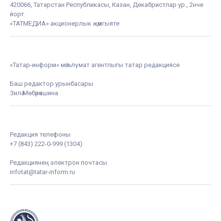
420066, Татарстан Республикасы, Казан, Декабристлар ур., 2нче
йорт.
«ТАТМЕДИА» акционерлык җәмгыяте
«Татар-информ» мәгълүмат агентлыгы татар редакциясе
Баш редактор урынбасары
Зилә Мөбәрәкшина
Редакция телефоны
+7 (843) 222-0-999 (1304)
Редакциянең электрон почтасы
infotat@tatar-inform.ru