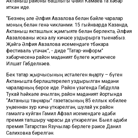
Актаныш районы башлыгы Фаил Камаев та хәбәр
иткән иде.
“Безнең әле Әлфия Авзалова белән бәйле чаралар
моның белән генә чикләнми. 15 гыйнварда Казанда,
Актаныш якташлык җәмгыяте белән берлектә, Әлфия
Авзалованы искә алу кичәсе уздырырга тыенабыз.
Җәйгә Әлфия Авзалова исемендәге төбәкара
фестиваль үтәчәк”, - диде “Татар-информ”
хәбәрчесенә район мәдәният бүлеге җитәкчесе
Илшат Габделхәев.
Бөек татар җырчысының истәлеген яңарту – бүген
Актанышта берләштерелеп уздырылган мәдәни
чараларның берсе иде. Район үзәгендә Габдулла
Тукай һәйкәле ачылган, район мәдәният йортында
“Актаныш таңнары” газетасының 85 еллык юбилее
уңаеннан зур кичә үткәрелгән, шулай ук район
гамәлгә куйган Гамил Афзал исемендәге әдәби
премия тапшыру чарасы да үткәрелгән. Быел әдәби
премия Татарстан Язучылар берлеге рәисе Данил
Салиховка бирелгән.