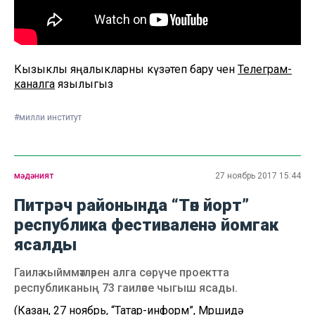
Кызыклы яңалыкларны күзәтеп бару өчен
Телеграм-
каналга
язылыгыз
#милли институт
мәдәният
27 ноябрь 2017 15:44
Питрәч районында “Төп йорт”
республика фестиваленә йомгак
ясалды
Гаилә кыйммәтләрен алга сөрүче проектта
республиканың 73 гаиләсе чыгыш ясады.
(Казан, 27 ноябрь, “Татар-информ”, Мөршидә