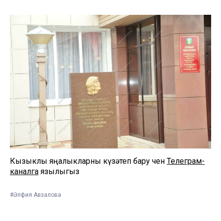
Кызыклы яңалыкларны күзәтеп бару өчен
Телеграм-
каналга
язылыгыз
#Әлфия Авзалова