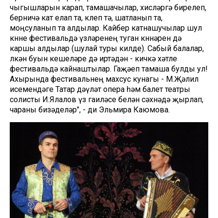
чыгышларын карап, тамашачылар, хисләргә бирелеп,
берничә кат елап та, көлеп тә, шатланып та,
моңсуланып та алдылар. Кайбер катнашучылар шул
көнне фестивальдә үзләренең туган көннәрен дә
каршы алдылар (шулай туры килде). Сабый балалар,
өлкән буын кешеләре дә иртәдән - кичкә хәтле
фестивальдә кайнаштылар. Гаҗәеп тамаша булды ул!
Ахырында фестивальнең махсус кунагы - М.Җәлил
исемендәге Татар дәүләт опера һәм балет театры
солисты И.Ялалов үз гаиләсе белән сәхнәдә җырлап,
чараны бизәделәр", - ди Эльмира Каюмова.