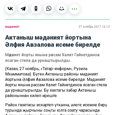
мәдәният
27 ноябрь 2017 16:12
Актаныш мәдәният йортына
Әлфия Авзалова исеме бирелде
Мәдәният йорты янына рәссам Халит Гайнетдинов
ясаган стела да урнаштырылды.
(Казан, 27 ноябрь, «Татар-информ», Рузилә
Мөхәммәтова). Бүген Актаныш районы мәдәният
йортына Әлфия Авзалова исеме бирелде. Мәдәният
йорты янына рәссам Халит Гайнетдинов ясаган стела
да урнаштырылды. Бу хактагы хәбәр Актаныш
районыннан килеп иреште.
Район газетасы искәртеп үткәнчә, әлеге исемне бирү
турында җырчыны соңгы юлга озату чарасында