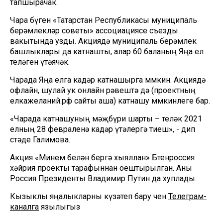
тапшырачак.
Чара бүген «Татарстан Республикасы муниципаль
берәмлекләр советы» ассоциациясе съезды
вакытында узды. Акциядә муниципаль берәмлек
башлыклары да катнашты, алар 60 баланың Яңа ел
теләген үтәячәк.
Чарада Яңа елга кадәр катнашырга мөмкин. Акциядә
офлайн, шулай ук онлайн рәвештә дә (проектның
елкажеланий.рф сайты аша) катнашу мөмкинлеге бар.
«Чарада катнашуның мәҗбүри шарты – теләк 2021
елның 28 февраленә кадәр үтәлергә тиеш», - дип
өстәде Галимова.
Акция «Минем белән бергә хыяллан» Бөтенроссия
хәйрия проекты тарафыннан оештырылган. Аны
Россия Президенты Владимир Путин да хуплады.
Кызыклы яңалыкларны күзәтеп бару өчен
Телеграм-
каналга
язылыгыз