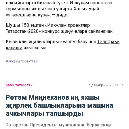
вакыйгаларга битараф түгел. Илкүләм проектлар
тормышны яхшы якка үзгәртә. Халык уңай
үзгәрешләрне күрә», — диде.
Шушы 150 эштән «Илкүләм проектлар:
Татарстан-2020» конкурс җиңүчеләре сайланачак.
Кызыклы яңалыкларны күзәтеп бару өчен
Телеграм-
каналга
язылыгыз
#илкүләм проектлар
рәсми татарстан
17 декабрь 2020 11:17
Рөстәм Миңнеханов иң яхшы
җирлек башлыкларына машина
ачкычлары тапшырды
Татарстан Президенты муниципаль берәмлекләр