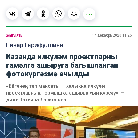
җәмгыять
17 декабрь 2020 11:26
Гөлнар Гарифуллина
Казанда илкүләм проектларны
гамәлгә ашыруга багышланган
фотокүргәзмә ачылды
«Бәйгенең төп максаты — халыкка илкүләм
проектларның тормышка ашырылуын күрсәтү», —
диде Татьяна Ларионова.