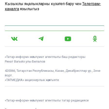
Кызыклы яңалыкларны күзәтеп бару өчен
Телеграм-
каналга
язылыгыз
«Татар-информ» мәгълүмат агентлыгы баш редакторы
Ринат Вагыйз улы Билалов
420066, Татарстан Республикасы, Казан, Декабристлар ур., 2нче
йорт.
«ТАТМЕДИА» акционерлык җәмгыяте
«Татар-информ» мәгълүмат агентлыгы татар редакциясе