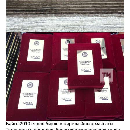
Бәйге 2010 елдан бирле үткәрелә. Аның максаты
Татарстан муниципаль берәмлекләре эшчәнлегенең