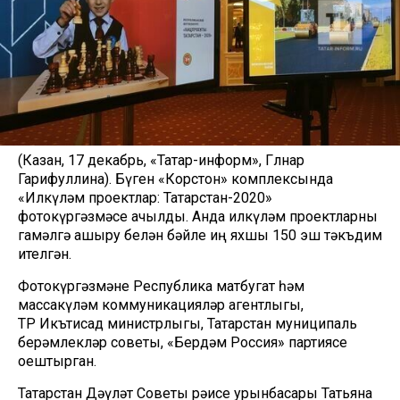
(Казан, 17 декабрь, «Татар-информ», Гөлнар
Гарифуллина). Бүген «Корстон» комплексында
«Илкүләм проектлар: Татарстан-2020»
фотокүргәзмәсе ачылды. Анда илкүләм проектларны
гамәлгә ашыру белән бәйле иң яхшы 150 эш тәкъдим
ителгән.
Фотокүргәзмәне Республика матбугат һәм
массакүләм коммуникацияләр агентлыгы,
ТР Икътисад министрлыгы, Татарстан муниципаль
берәмлекләр советы, «Бердәм Россия» партиясе
оештырган.
Татарстан Дәүләт Советы рәисе урынбасары Татьяна