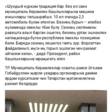
«Шундый күркәм традиция бар: без ел саен
муниципаль берәмлек башлыкларына машина
ачкычлары тапшырабыз. 10 ел эчендә 2,3
автомобиль бүләк ителгән. Безнең бурыч – илебез
күләмендә лаеклы төбәк булу. Сезнең системалы
рәвештә алып барган эшегез, безнең уртак эшчәнлек
нәтиҗәсендә бүген республика лаеклы позицияне
били. Биредә сезнең өлешегез гаять зур. Форсаттан
файдаланып, иңгә-иң торып эшләгән өчен рәхмәт
әйтәсем килә», - диде Президент, район
башлыкларына мөрәҗәгать итеп.
ТР Муниципаль берәмлекләр советы рәисе Әгъзам
Гобәйдуллин җирле үзидарә органнарына даими
ярдәм күрсәткәне өчен Татарстан җитәкчелегенә
рәхмәт белдерде.