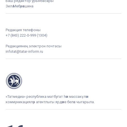
Баш редактор урынбасары
Зилә Мөбәрәкшина
Редакция телефоны
+7 (843) 222-0-999 (1304)
Редакциянең электрон почтасы
infotat@tatar-inform.ru
«Татмедиа» республика матбугат һәм массакүләм
коммуникацияләр агентлыгы ярдәме белән чыгарыла.