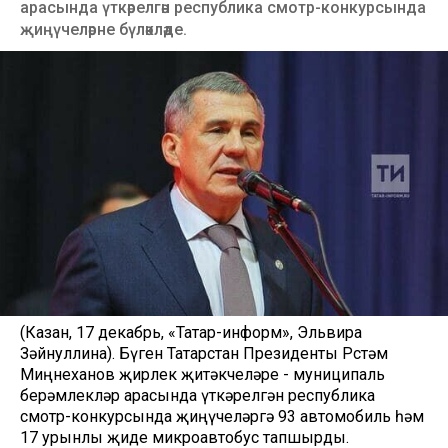
арасында үткәрелгән республика смотр-конкурсында
җиңүчеләрне бүләкләде.
(Казан, 17 декабрь, «Татар-информ», Эльвира
Зәйнуллина). Бүген Татарстан Президенты Рөстәм
Миңнеханов җирлек җитәкчеләре - муниципаль
берәмлекләр арасында үткәрелгән республика
смотр-конкурсында җиңүчеләргә 93 автомобиль һәм
17 урынлы җиде микроавтобус тапшырды.