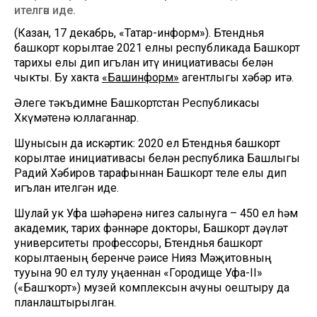
ителгән иде.
(Казан, 17 декабрь, «Татар-информ»). Бөтендөнья
башкорт корылтае 2021 елны республикада Башкорт
тарихы елы дип игълан итү инициативасы белән
чыкты. Бу хакта
«Башинформ»
агентлыгы хәбәр итә.
Әлеге тәкъдимне Башкортстан Республикасы
Хөкүмәтенә юллаганнар.
Шунысын да искәртик: 2020 ел Бөтендөнья башкорт
корылтае инициативасы белән республика Башлыгы
Радий Хәбиров тарафыннан Башкорт теле елы дип
игълан ителгән иде.
Шулай ук Уфа шәһәренә нигез салынуга – 450 ел һәм
академик, тарих фәннәре докторы, Башкорт дәүләт
университеты профессоры, Бөтендөнья башкорт
корылтаеның беренче рәисе Нияз Мәҗитовның
тууына 90 ел тулу уңаеннан «Городище Уфа-II»
(«Башҡорт») музей комплексын ачуны оештыру да
планлаштырылган.