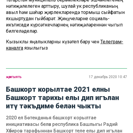
нәтиҗәлелеген арттыру, шулай ук республиканың
авыл һәм шәһәр җирлекләрендә тормыш сыйфатын
яхшыртудан гыйбарәт. Җиңүчеләрне социаль-
икътисади күрсәткечләрнең нәтиҗәләреннән чыгып
билгеләделәр.
Кызыклы яңалыкларны күзәтеп бару өчен
Телеграм-
каналга
язылыгыз
җәмгыять
17 декабрь 2020 10:47
Башкорт корылтае 2021 елны
Башкорт тарихы елы дип игълан
итү тәкъдиме белән чыкты
2020 ел Бөтендөнья башкорт корылтае
инициативасы белән республика Башлыгы Радий
Хәбиров тарафыннан Башкорт теле елы дип игълан