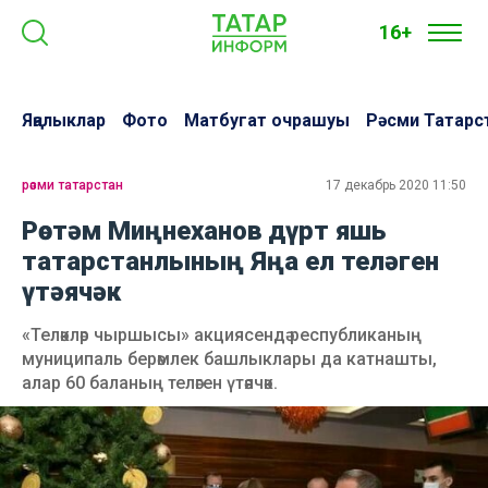
16+
Яңалыклар
Фото
Матбугат очрашуы
Рәсми Татарс
рәсми татарстан
17 декабрь 2020 11:50
Рөстәм Миңнеханов дүрт яшь
татарстанлының Яңа ел теләген
үтәячәк
«Теләкләр чыршысы» акциясендә республиканың
муниципаль берәмлек башлыклары да катнашты,
алар 60 баланың теләген үтәячәк.