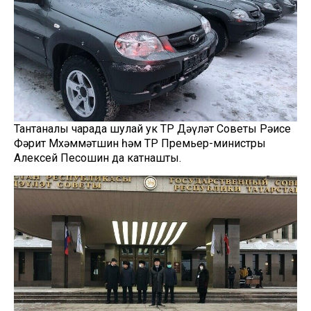
Тантаналы чарада шулай ук ТР Дәүләт Советы Рәисе
Фәрит Мөхәммәтшин һәм ТР Премьер-министры
Алексей Песошин да катнашты.