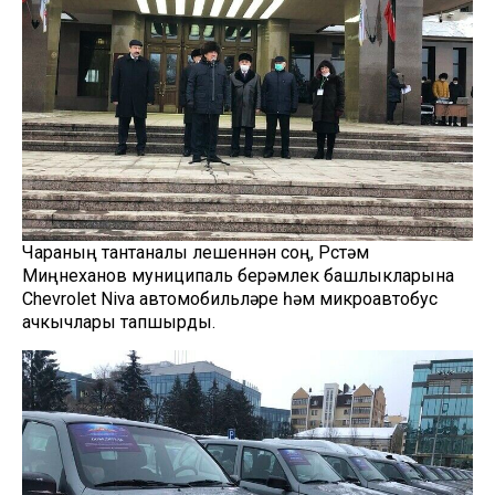
Чараның тантаналы өлешеннән соң, Рөстәм
Миңнеханов муниципаль берәмлек башлыкларына
Chevrolet Niva автомобильләре һәм микроавтобус
ачкычлары тапшырды.