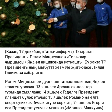
(Казан, 17 декабрь, «Татар-информ»). Татарстан
Президенты Рөстәм Миңнеханов «Теләкләр
чыршысы» Яңа ел акциясендә катнашты. Бу хакта ТР
Президентының матбугат хезмәте җитәкчесе Лилия
Галимова хәбәр итте.
Рөстәм Миңнеханов дүрт яшь татарстанлының Яңа ел
теләген үтәячәк. 13 яшьлек Арслан синтезатор
турында хыяллана; 14 яшьлек Гаделгә Президент
планшет бүләк итәчәк; 15 яшьлек Роман Яңа елга
спорт сумкасы бүләк итүне сораган; 7 яшьлек Егорга
исә Президент уенчык машина («Молния Маккуин»)