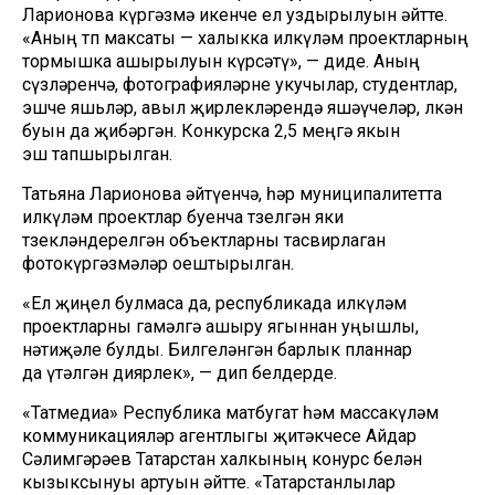
Ларионова күргәзмә икенче ел уздырылуын әйтте.
«Аның төп максаты — халыкка илкүләм проектларның
тормышка ашырылуын күрсәтү», — диде. Аның
сүзләренчә, фотографияләрне укучылар, студентлар,
эшче яшьләр, авыл җирлекләрендә яшәүчеләр, өлкән
буын да җибәргән. Конкурска 2,5 меңгә якын
эш тапшырылган.
Татьяна Ларионова әйтүенчә, һәр муниципалитетта
илкүләм проектлар буенча төзелгән яки
төзекләндерелгән объектларны тасвирлаган
фотокүргәзмәләр оештырылган.
«Ел җиңел булмаса да, республикада илкүләм
проектларны гамәлгә ашыру ягыннан уңышлы,
нәтиҗәле булды. Билгеләнгән барлык планнар
да үтәлгән диярлек», — дип белдерде.
«Татмедиа» Республика матбугат һәм массакүләм
коммуникацияләр агентлыгы җитәкчесе Айдар
Сәлимгәрәев Татарстан халкының конурс белән
кызыксынуы артуын әйтте. «Татарстанлылар