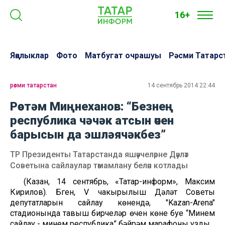
16+
Яңалыклар
Фото
Матбугат очрашуы
Рәсми Татарс
рәсми татарстан
14 сентябрь 2014 22:44
Рөстәм Миңнеханов: “Безнең
республика чәчәк атсын өчен
барысын да эшләячәкбез”
ТР Президенты Татарстанда яшәүчеләрне Дәүләт
Советына сайлаулар тәмамлану белән котлады
(Казан, 14 сентябрь, «Татар-информ», Максим
Кирилов). Бүген, V чакырылыш Дәүләт Советы
депутатларын сайлау көнендә, "Kazan-Arena"
стадионында тавыш бирүчеләр өчен көне буе “Минем
сайлау - минем республика” бәйрәм марафоны узды.