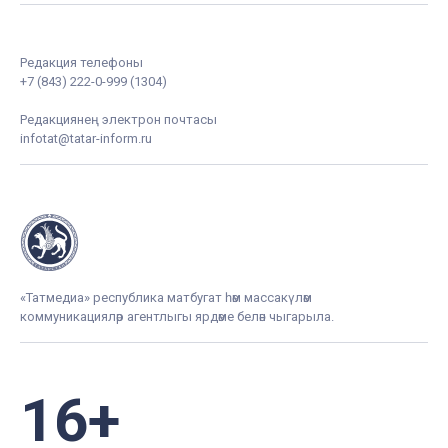
Редакция телефоны
+7 (843) 222-0-999 (1304)
Редакциянең электрон почтасы
infotat@tatar-inform.ru
«Татмедиа» республика матбугат һәм массакүләм
коммуникацияләр агентлыгы ярдәме белән чыгарыла.
16+