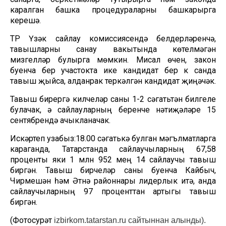
каралган башка процедураларны башкарырга
керешә.
ТР Үзәк сайлау комиссиясендә белдерүләренчә,
тавышларны санау вакытында көтелмәгән
мизгелләр булырга мөмкин. Мисал өчен, закон
буенча бер участокта ике кандидат бер үк санда
тавыш җыйса, алданрак теркәлгән кандидат җиңәчәк.
Тавыш бирергә килүчеләр саны 1-2 сәгатьтән билгеле
булачак, ә сайлауларның беренче нәтиҗәләре 15
сентябрендә ачыкланачак.
Искәртеп узабыз:18.00 сәгатькә булган мәгълүматларга
караганда, Татарстанда сайлаучыларның 67,58
проценты яки 1 млн 952 мең 14 сайлаучы тавыш
биргән. Тавыш бирүчеләр саны буенча Кайбыч,
Чирмешән һәм Әтнә районнары лидерлык итә, анда
сайлаучыларның 97 проценттан артыгы тавыш
биргән.
(Фотосурәт
izbirkom.tatarstan.ru сайтыннан алынды).