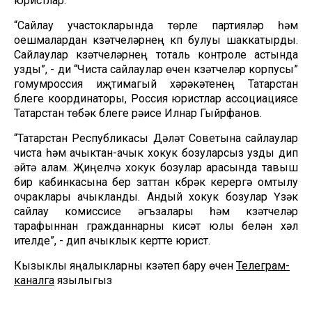
юристлар.
“Сайлау участокларында төрле партияләр һәм
оешмалардан күзәтүчеләрнең күп булуы шаккатырды.
Сайлаулар күзәтүчеләрнең тоталь контроле астында
узды”, - ди “Чиста сайлаулар өчен күзәтүчеләр корпусы”
гомумроссия иҗтимагый хәрәкәтенең Татарстан
бүлеге координаторы, Россия юристлар ассоциациясе
Татарстан төбәк бүлеге рәисе Илнар Гыйрфанов.
“Татарстан Республикасы Дәүләт Советына сайлаулар
чиста һәм ачыктан-ачык хокук бозуларсыз узды дип
әйтә алам. Җиңелчә хокук бозулар арасында тавыш
бирү кабинкасына бер заттан күбрәк керергә омтылу
очраклары ачыкланды. Андый хокук бозулар Үзәк
сайлау комиссисе әгъзалары һәм күзәтүчеләр
тарафыннан гражданнарны кисәтү юлы белән хәл
ителде”, - дип ачыклык кертте юрист.
Кызыклы яңалыкларны күзәтеп бару өчен
Телеграм-
каналга
язылыгыз