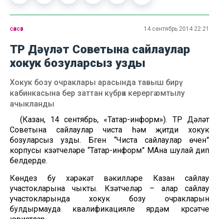
сәясәт
14 сентябрь 2014 22:21
ТР Дәүләт Советына сайлаулар
хокук бозуларсыз узды
Хокук бозу очраклары арасында тавыш бирү
кабинкасына бер заттан күбрәк керергә омтылу
ачыкланды
(Казан, 14 сентябрь, «Татар-информ»). ТР Дәүләт
Советына сайлаулар чиста һәм җитди хокук
бозуларсыз узды. Бүген “Чиста сайлаулар өчен”
корпусы күзәтүчеләре “Татар-информ” МАна шулай дип
белдерде.
Көндез бу хәрәкәт вәкилләре Казан сайлау
участокларына чыкты. Күзәтүчеләр – алар сайлау
участокларында хокук бозу очракларын
булдырмауда квалификацияле ярдәм күрсәтүче