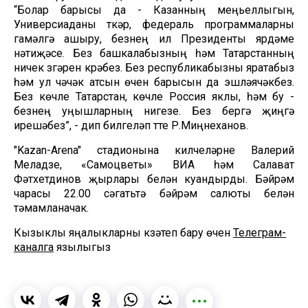
“Болар барысы да - Казанның меңьеллыгын,
Универсиаданы үткәрү, федераль программаларны
гамәлгә ашыру, безнең ил Президенты ярдәме
нәтиҗәсе. Без башкалабызның һәм Татарстанның
ничек үзгәрүен күрәбез. Без республикабызны яратабыз
һәм ул чәчәк атсын өчен барысын да эшләячәкбез.
Без көчле Татарстан, көчле Россия яклы, һәм бу -
безнең уңышларның нигезе. Без бергә җиңүгә
ирешәбез”, - дип билгеләп үтте Р.Миңнеханов.
"Kazan-Arena" стадионына килүчеләрне Валерий
Меладзе, «Самоцветы» ВИА һәм Салават
Фәтхетдинов җырлары белән куандырды. Бәйрәм
чарасы 22.00 сәгатьтә бәйрәм салюты белән
тәмамланачак.
Кызыклы яңалыкларны күзәтеп бару өчен
Телеграм-
каналга
язылыгыз