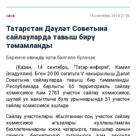
сәясәт
14 сентябрь 2014 21:05
Татарстан Дәүләт Советына
сайлауларда тавыш бирү
тәмамланды
Беренче нәтиҗәләр иртән билгеле булачак
(Казан, 14 сентябрь, "Татар-информ", Камил
Әсәдуллин). Бүген 20.00 сәгатьтә V чакырылыш Дәүләт
Советына сайлауларда тавыш бирү тәмамланды.
Республикада барлыгы 65 территориаль сайлау
комиссиясе һәм 2763 участок сайлау комиссиясе,
шулай ук вакытлыча булу урыннарында 51 участок
сайлау комиссиясе эшләде.
Сайлау участоклары ябылганнан соң участок сайлау
комиссиясе әгъзалары кулланылмаган
бюллетеньнарны юкка чагарырга, тавышлар санын
санарга, беркетмәләр тутырырга һәм законда