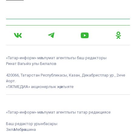
«Татар-информ» мәгълүмат агентлыгы баш редакторы
Ринат Вагыйз улы Билалов
420066, Татарстан Республикасы, Казан, Декабристлар ур., 2нче
йорт.
«ТАТМЕДИА» акционерлык җәмгыяте
«Татар-информ» мәгълүмат агентлыгы татар редакциясе
Баш редактор урынбасары
Зилә Мөбәрәкшина