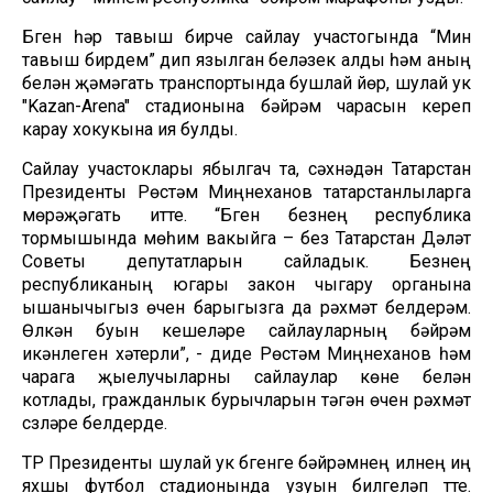
Бүген һәр тавыш бирүче сайлау участогында “Мин
тавыш бирдем” дип язылган беләзек алды һәм аның
белән җәмәгать транспортында бушлай йөрү, шулай ук
"Kazan-Arena" стадионына бәйрәм чарасын кереп
карау хокукына ия булды.
Сайлау участоклары ябылгач та, сәхнәдән Татарстан
Президенты Рөстәм Миңнеханов татарстанлыларга
мөрәҗәгать итте. “Бүген безнең республика
тормышында мөһим вакыйга – без Татарстан Дәүләт
Советы депутатларын сайладык. Безнең
республиканың югары закон чыгару органына
ышанычыгыз өчен барыгызга да рәхмәт белдерәм.
Өлкән буын кешеләре сайлауларның бәйрәм
икәнлеген хәтерли”, - диде Рөстәм Миңнеханов һәм
чарага җыелучыларны сайлаулар көне белән
котлады, гражданлык бурычларын үтәгән өчен рәхмәт
сүзләре белдерде.
ТР Президенты шулай ук бүгенге бәйрәмнең илнең иң
яхшы футбол стадионында узуын билгеләп үтте.