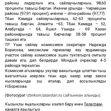
районы лидерлык итә, сайлаучыларның 98,60
проценты тавыш биргән. Икенче урында - Чирмешән
районы (97,91 процент), өченче – Әтнә районы (97,77).
Түбән Камада сайлаучыларның 62-63 проценты
тавыш биргән, Әлмәттә –63, Түбән Камада – 52,
Алабугада – 64, Яшел Үзәндә - 69. Казан
районнарында тавыш бирүчеләр 38-58 процент
тәшкил итә.
ТР Үзәк сайлау комиссиясе секретаре Надежда
Борисова, массакүләм гаризалар язу ярдәмендә
участок сайлау комиссиясе эшен туктатырга омтылу
дәвам итә, дип белдерде. Мондый очраклар 4-5
районда теркәлгән.
Комиссия әгъзалары укулар вакытында штаттан тыш
вәзгыятькә әзерлек үткән иде, хәзер алар закон
кысаларында эш итәләр, дип ассызыклады
Н.Борисова.
(Фотосурәт
izbirkom.tatarstan.ru сайтыннан алынды).
Кызыклы яңалыкларны күзәтеп бару өчен
Телеграм-
каналга
язылыгыз