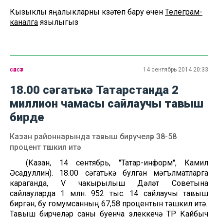
Кызыклы яңалыкларны күзәтеп бару өчен
Телеграм-
каналга
язылыгыз
сәясәт
14 сентябрь 2014 20:33
18.00 сәгатькә Татарстанда 2
миллион чамасы сайлаучы тавыш
бирде
Казан районнарында тавыш бирүчеләр 38-58
процент тәшкил итә
(Казан, 14 сентябрь, "Татар-информ", Камил
Әсадуллин). 18.00 сәгатькә булган мәгълүматларга
караганда, V чакырылыш Дәүләт Советына
сайлауларда 1 млн. 952 тыс. 14 сайлаучы тавыш
биргән, бу гомумсанның 67,58 процентын тәшкил итә.
Тавыш бирүчеләр саны буенча элеккечә ТР Кайбыч