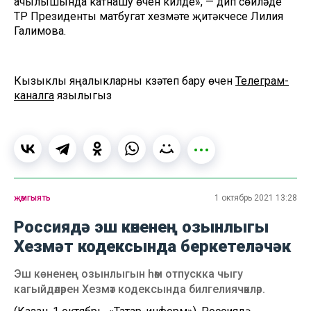
ачылышында катнашу өчен килде», — дип сөйләде
ТР Президенты матбугат хезмәте җитәкчесе Лилия
Галимова.
Кызыклы яңалыкларны күзәтеп бару өчен
Телеграм-
каналга
язылыгыз
җәмгыять
1 октябрь 2021 13:28
Россиядә эш көненең озынлыгы
Хезмәт кодексында беркетеләчәк
Эш көненең озынлыгын һәм отпускка чыгу
кагыйдәләрен Хезмәт кодексында билгелиячәкләр.