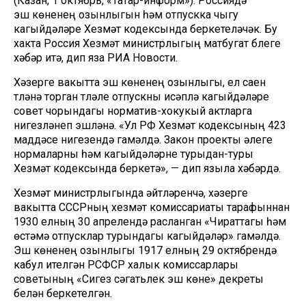
(Казан, 1 октябрь, «Татар-информ»). Россиядә
эш көненең озынлыгын һәм отпускка чыгу
кагыйдәләре Хезмәт кодексында беркетеләчәк. Бу
хакта Россия Хезмәт министрлыгың матбугат бүлеге
хәбәр итә, дип яза РИА Новости.
Хәзерге вакытта эш көненең озынлыгы, ел саен
түләнә торган түләүле отпускны исәпләү кагыйдәләре
совет чорындагы норматив-хокукый актларга
нигезләнеп эшләнә. «Ул РФ Хезмәт кодексының 423
маддәсе нигезендә гамәлдә. Закон проекты әлеге
нормаларны һәм кагыйдәләрне турыдан-туры
Хезмәт кодексында беркетә», — дип языла хәбәрдә.
Хезмәт министрлыгында әйтүләренчә, хәзерге
вакытта СССРның хезмәт комиссариаты тарафыннан
1930 елның 30 апрелендә расланган «Чираттагы һәм
өстәмә отпусклар турындагы кагыйдәләр» гамәлдә.
Эш көненең озынлыгы 1917 елның 29 октябрендә
кабул ителгән РСФСР халык комиссарлары
советының «Сигез сәгатьлек эш көне» декреты
белән беркетелгән.