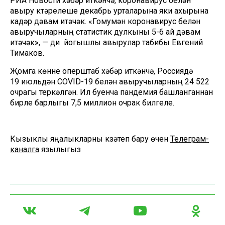
РИА Новости хәбәр иткәнчә, коронавирус белән
авыру күтәрелеше декабрь урталарына яки ахырына
кадәр дәвам итәчәк. «Гомумән коронавирус белән
авыручыларның статистик дулкыны 5-6 ай дәвам
итәчәк», — ди йогышлы авырулар табибы Евгений
Тимаков.
Җомга көнне оперштаб хәбәр иткәнчә, Россиядә
19 июльдән COVID-19 белән авыручыларның 24 522
очрагы теркәлгән. Ил буенча пандемия башланганнан
бирле барлыгы 7,5 миллион очрак билгеле.
Кызыклы яңалыкларны күзәтеп бару өчен
Телеграм-
каналга
язылыгыз