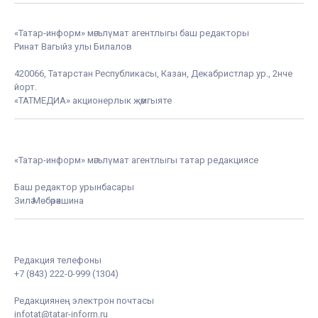
«Татар-информ» мәгълүмат агентлыгы баш редакторы
Ринат Вагыйз улы Билалов
420066, Татарстан Республикасы, Казан, Декабристлар ур., 2нче
йорт.
«ТАТМЕДИА» акционерлык җәмгыяте
«Татар-информ» мәгълүмат агентлыгы татар редакциясе
Баш редактор урынбасары
Зилә Мөбәрәкшина
Редакция телефоны
+7 (843) 222-0-999 (1304)
Редакциянең электрон почтасы
infotat@tatar-inform.ru