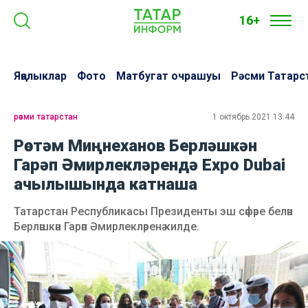
16+
Яңалыклар
Фото
Матбугат очрашуы
Рәсми Татарс
рәсми татарстан
1 октябрь 2021 13:44
Рөстәм Миңнеханов Берләшкән
Гарәп Әмирлекләрендә Expo Dubai
ачылышында катнаша
Татарстан Республикасы Президенты эш сәфәре белән
Берләшкән Гарәп Әмирлекләренә килде.