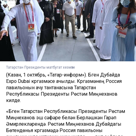
Татарстан Президенты матбугат хезмәте
(Казан, 1 октябрь, «Татар-информ»). Бүген Дубайда
Expo Dubai күргәзмәсе ачылды. Күргәзмәнең Россия
павильонын ачу тантанасына Татарстан
Республикасы Президенты Рөстәм Миңнеханов
килде.
«Бүген Татарстан Республикасы Президенты Рөстәм
Миңнеханов эш сәфәре белән Берләшкән Гарәп
Әмирлекләрендә. Рөстәм Миңнеханов Дубайдагы
Бөтендөнья күргәзмәдә Россия павильоны