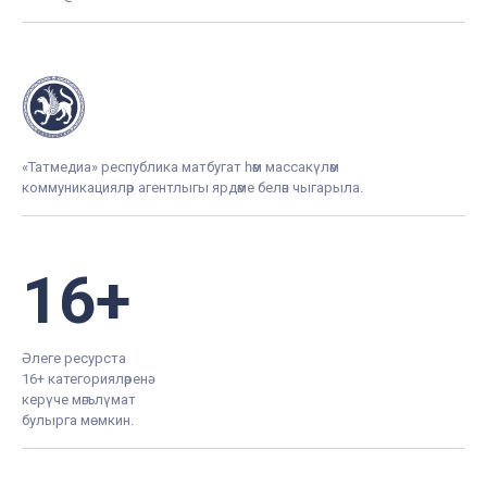
«Татмедиа» республика матбугат һәм массакүләм
коммуникацияләр агентлыгы ярдәме белән чыгарыла.
16+
Әлеге ресурста
16+ категорияләренә
керүче мәгълүмат
булырга мөмкин.