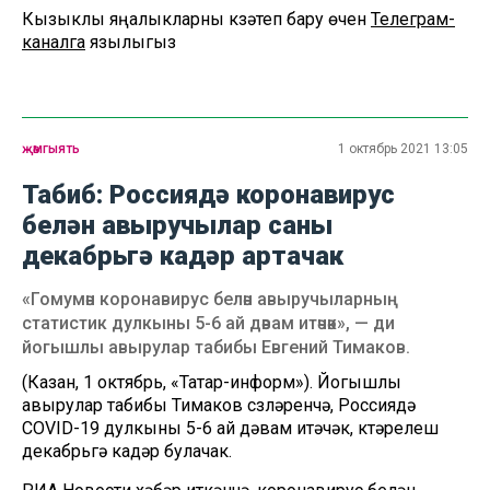
Кызыклы яңалыкларны күзәтеп бару өчен
Телеграм-
каналга
язылыгыз
җәмгыять
1 октябрь 2021 13:05
Табиб: Россиядә коронавирус
белән авыручылар саны
декабрьгә кадәр артачак
«Гомумән коронавирус белән авыручыларның
статистик дулкыны 5-6 ай дәвам итәчәк», — ди
йогышлы авырулар табибы Евгений Тимаков.
(Казан, 1 октябрь, «Татар-информ»). Йогышлы
авырулар табибы Тимаков сүзләренчә, Россиядә
COVID-19 дулкыны 5-6 ай дәвам итәчәк, күтәрелеш
декабрьгә кадәр булачак.