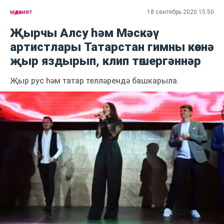
мәдәният
18 сентябрь 2020 15:50
Җырчы Алсу һәм Мәскәү
артистлары Татарстан гимны көенә
җыр яздырып, клип төшергәннәр
Җыр рус һәм татар телләрендә башкарыла.