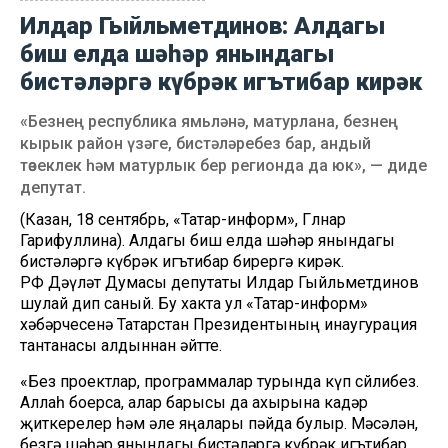
Илдар Гыйльметдинов: Алдагы
биш елда шәһәр янындагы
бистәләргә күбрәк игътибар кирәк
«Безнең республика ямьләнә, матурлана, безнең
кырык район үзәге, бистәләребез бар, андый
төзеклек һәм матурлык бер регионда да юк», — диде
депутат.
(Казан, 18 сентябрь, «Татар-информ», Гөлнар
Гарифуллина). Алдагы биш елда шәһәр янындагы
бистәләргә күбрәк игътибар бирергә кирәк.
РФ Дәүләт Думасы депутаты Илдар Гыйльметдинов
шулай дип саный. Бу хакта ул «Татар-информ»
хәбәрчесенә Татарстан Президентының инаугурация
тантанасы алдыннан әйтте.
«Без проектлар, программалар турында күп сөйлибез.
Аллаһ боерса, алар барысы да ахырына кадәр
җиткерелер һәм әле яңалары пәйда булыр. Мәсәлән,
безгә шәһәр янындагы бистәләргә күбрәк игътибар