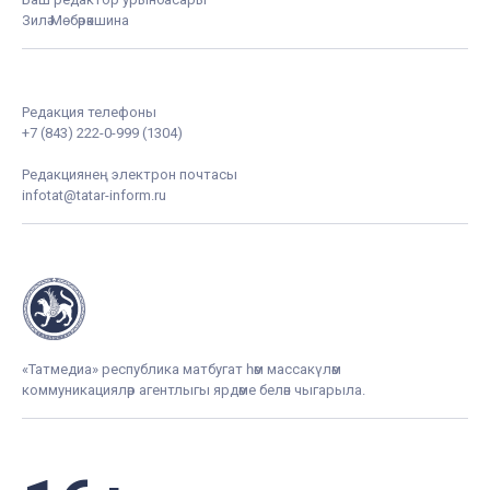
Зилә Мөбәрәкшина
Редакция телефоны
+7 (843) 222-0-999 (1304)
Редакциянең электрон почтасы
infotat@tatar-inform.ru
«Татмедиа» республика матбугат һәм массакүләм
коммуникацияләр агентлыгы ярдәме белән чыгарыла.