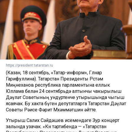
https://president.tatarstan.ru
(Казан, 18 сентябрь, «Татар-информ», Гөлнар
Гарифуллина). Татарстан Президенты Рөстәм
Миңнеханов республика парламентына еллык
Юллама белән 24 сентябрьдә алтынчы чакырылыш
Дәүләт Советының ундүртенче утырышында чыгыш
ясаячак. Бу хакта бүген депутатларга Татарстан Дәүләт
Советы Рәисе Фәрит Мөхәммәтшин әйтте.
Утырыш Салих Сәйдәшев исемендәге Зур концерт
залында узачак. «Көн тәртибендә — «Татарстан