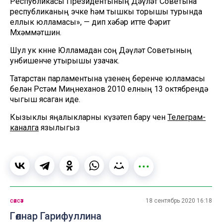
Республикасы Президентының Дәүләт Советына
республиканың эчке һәм тышкы торышы турында
еллык юлламасы», — дип хәбәр итте Фәрит
Мөхәммәтшин.
Шул ук көнне Юлламадан соң Дәүләт Советының
унбишенче утырышы узачак.
Татарстан парламентына үзенең беренче юлламасы
белән Рөстәм Миңнеханов 2010 елның 13 октябрендә
чыгыш ясаган иде.
Кызыклы яңалыкларны күзәтеп бару өчен
Телеграм-
каналга
язылыгыз
сәясәт
18 сентябрь 2020 16:18
Гөлнар Гарифуллина