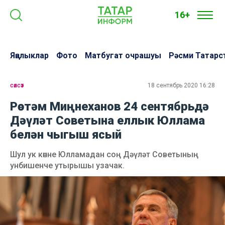
16+
Яңалыклар
Фото
Матбугат очрашуы
Рәсми Татарс
сәясәт
18 сентябрь 2020 16:28
Рөстәм Миңнеханов 24 сентябрьдә
Дәүләт Советына еллык Юллама
белән чыгыш ясый
Шул ук көнне Юлламадан соң Дәүләт Советының
унбишенче утырышы узачак.