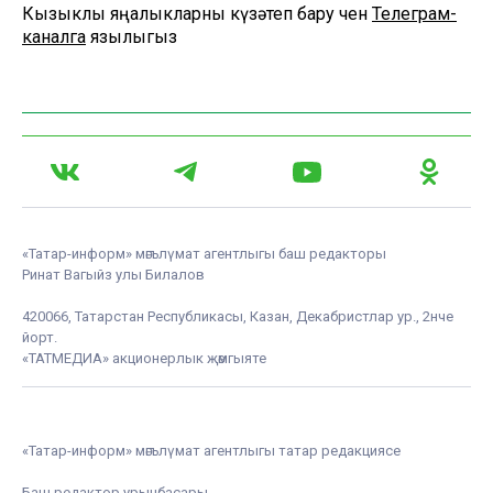
Кызыклы яңалыкларны күзәтеп бару өчен
Телеграм-
каналга
язылыгыз
«Татар-информ» мәгълүмат агентлыгы баш редакторы
Ринат Вагыйз улы Билалов
420066, Татарстан Республикасы, Казан, Декабристлар ур., 2нче
йорт.
«ТАТМЕДИА» акционерлык җәмгыяте
«Татар-информ» мәгълүмат агентлыгы татар редакциясе
Баш редактор урынбасары