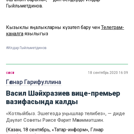
Гыйльметдинов.
Кызыклы яңалыкларны күзәтеп бару өчен
Телеграм-
каналга
язылыгыз
#Илдар Гыйльметдинов
сәясәт
18 сентябрь 2020 16:09
Гөлнар Гарифуллина
Васил Шәйхразиев вице-премьер
вазифасында калды
«Котлыйбыз. Эшегездә уңышлар телибез», — диде
Дәүләт Советы Рәисе Фәрит Мөхәммәтшин.
(Казан, 18 сентябрь, «Татар-информ», Гөлнар