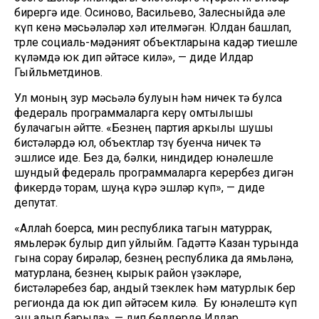
бирергә иде. Осиново, Васильево, Залесныйда әле
күп кенә мәсьәләләр хәл ителмәгән. Юлдан башлап,
төрле социаль-мәдәният объектларына кадәр тиешле
күләмдә юк дип әйтәсе килә», — диде Илдар
Гыйльметдинов.
Ул моның зур мәсьәлә булуын һәм ничек тә булса
федераль программаларга керү омтылышы
булачагын әйтте. «Безнең партия аркылы шушы
бистәләрдә юл, объектлар төзү буенча ничек тә
эшлисе иде. Без дә, бәлки, ниндидер юнәлешле
шундый федераль программаларга керербез дигән
фикердә торам, шуңа күрә эшләр күп», — диде
депутат.
«Аллаһ боерса, мин республика тагын матуррак,
ямьлерәк булыр дип уйлыйм. Гадәттә Казан турында
гына сорау бирәләр, безнең республика да ямьләнә,
матурлана, безнең кырык район үзәкләре,
бистәләребез бар, андый төзеклек һәм матурлык бер
регионда да юк дип әйтәсем килә. Бу юнәлештә күп
эш алып барыла», — дип белдерде Илдар