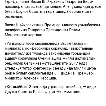
Гарифуллина). Васил Шәйхразиев Татарстан Вице-
премьеры вазифасында калды. Аның кандидатурасы
бүген Дәүләт Советы утырышында бертавыштан
расланды.
Васил Шәйхразиевны Премьер-министр урынбасары
вазифасына Татарстан Президенты Рөстәм
Миңнеханов керткән.
«Үз вәкаләтләре кысаларында Васил Гаязович
милләтара, конфессияара сораулар, Татарстанның
дәүләт телләре турында законнарны тормышка
ашыру сораулары буенча эшли, милли иҗтимагый
оешмалар белән хезмәттәшлек итә. 2017 елда
Бөтендөнья татар конгрессы съездында Милли шура
рәисе булып сайланган иде», — диде ТР Премьер-
министры Алексей Песошин.
«Котлыйбыз. Эшегездә уңышлар телибез», — диде
Дәүләт Советы Рәисе Фәрит Мөхәммәтшин.