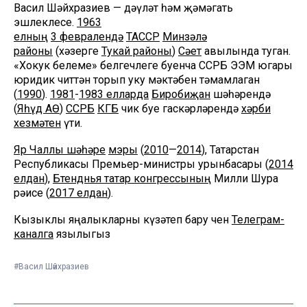
Васил Шәйхразиев — дәүләт һәм җәмәгать
эшлеклесе.
1963
елның
3 февралендә
ТАССР
Минзәлә
районы
(хәзерге
Тукай районы
)
Сәет
авылында туган.
«Хокук белеме» белгечлеге буенча ССРБ ЭЭМ югары
юридик читтән торып уку мәктәбен тәмамлаган
(
1990
).
1981
-
1983 елларда
Биробиҗан
шәһәрендә
(
Яһүд АӨ
)
ССРБ
КГБ
чик буе гаскәрләрендә
хәрби
хезмәтен
үти.
Яр Чаллы шәһәре
мэры
(
2010
—
2014
), Татарстан
Республикасы Премьер-министры урынбасары (
2014
елдан
),
Бөтендөнья татар конгрессының
Милли Шура
рәисе (
2017 елдан
).
Кызыклы яңалыкларны күзәтеп бару өчен
Телеграм-
каналга
язылыгыз
#Васил Шәйхразиев