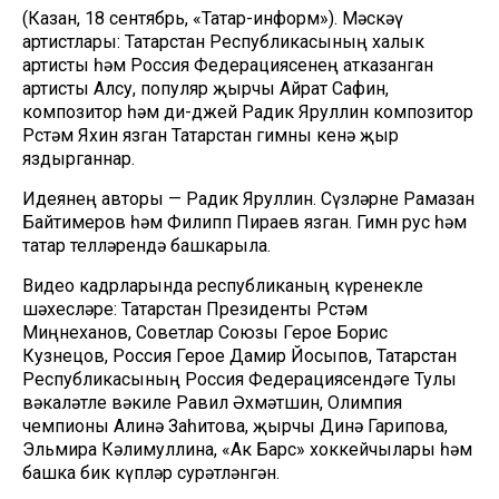
(Казан, 18 сентябрь, «Татар-информ»). Мәскәү
артистлары: Татарстан Республикасының халык
артисты һәм Россия Федерациясенең атказанган
артисты Алсу, популяр җырчы Айрат Сафин,
композитор һәм ди-джей Радик Яруллин композитор
Рөстәм Яхин язган Татарстан гимны көенә җыр
яздырганнар.
Идеянең авторы — Радик Яруллин. Сүзләрне Рамазан
Байтимеров һәм Филипп Пираев язган. Гимн рус һәм
татар телләрендә башкарыла.
Видео кадрларында республиканың күренекле
шәхесләре: Татарстан Президенты Рөстәм
Миңнеханов, Советлар Союзы Герое Борис
Кузнецов, Россия Герое Дамир Йосыпов, Татарстан
Республикасының Россия Федерациясендәге Тулы
вәкаләтле вәкиле Равил Әхмәтшин, Олимпия
чемпионы Алинә Заһитова, җырчы Динә Гарипова,
Эльмира Кәлимуллина, «Ак Барс» хоккейчылары һәм
башка бик күпләр сурәтләнгән.