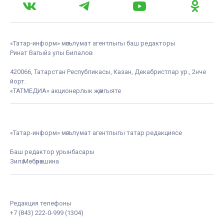
«Татар-информ» мәгълүмат агентлыгы баш редакторы
Ринат Вагыйз улы Билалов
420066, Татарстан Республикасы, Казан, Декабристлар ур., 2нче
йорт.
«ТАТМЕДИА» акционерлык җәмгыяте
«Татар-информ» мәгълүмат агентлыгы татар редакциясе
Баш редактор урынбасары
Зилә Мөбәрәкшина
Редакция телефоны
+7 (843) 222-0-999 (1304)