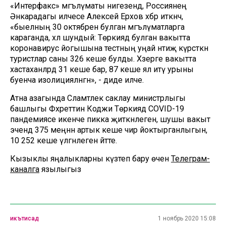
«Интерфакс» мәгълүматы нигезендә, Россиянең
Әнкарадагы илчесе Алексей Ерхов хәбәр иткәнчә,
«быелның 30 октябренә булган мәгълүматларга
караганда, хәл шундый: Төркиядә булган вакытта
коронавирус йогышына тестның уңай нәтиҗә күрсәткән
туристлар саны 326 кеше булды. Хәзерге вакытта
хастаханәләрдә 31 кеше бар, 87 кеше ял итү урыны
буенча изолицияләнгән», - диде илче.
Атна азагында Сәламәтлек саклау министрлыгы
башлыгы Фәхреттин Коджи Төркиядә COVID-19
пандемиясе икенче пикка җиткәнлеген, шушы вакыт
эчендә 375 меңнән артык кеше чир йоктырганлыгын,
10 252 кеше үлгәнлеген әйтте.
Кызыклы яңалыкларны күзәтеп бару өчен
Телеграм-
каналга
язылыгыз
икътисад
1 ноябрь 2020 15:08