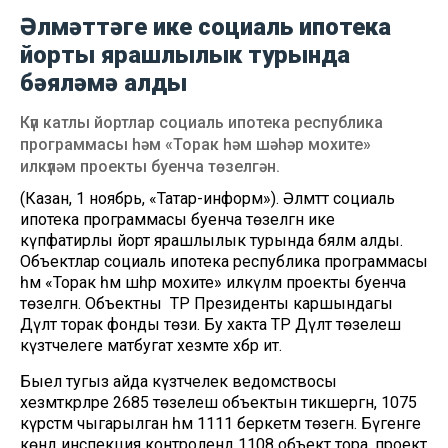
Әлмәттәге ике социаль ипотека
йорты ярашлылык турында
бәяләмә алды
Күп катлы йортлар социаль ипотека республика
программасы һәм «Торак һәм шәһәр мохите»
илкүләм проекты буенча төзелгән.
(Казан, 1 ноябрь, «Татар-информ»). Әлмәттә социаль
ипотека программасы буенча төзелгән ике
күпфатирлы йорт ярашлылык турында бәяләмә алды.
Объектлар социаль ипотека республика программасы
һәм «Торак һәм шәһәр мохите» илкүләм проекты буенча
төзелгән. Объектны ТР Президенты каршындагы
Дәүләт торак фонды төзи. Бу хакта ТР Дәүләт төзелеш
күзәтчелеге матбугат хезмәте хәбәр итә.
Быел тугыз айда күзәтчелек ведомствосы
хезмәткәрләре 2685 төзелеш объектын тикшергән, 1075
күрсәтмә чыгарылган һәм 1111 беркетмә төзегән. Бүгенге
көндә инспекция контролендә 1108 объект тора, проект