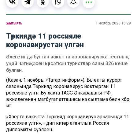
җәмгыять
1 ноябрь 2020 15:29
Төркиядә 11 россияле
коронавирустан үлгән
Әлеге илдә булган вакытта коронавируска тестның
уңай нәтиҗәсен күрсәткән туристлар саны 326 кеше
булган.
(Казан, 1 ноябрь, «Татар-информ»). Быелгы курорт
сезонында Төркиядә коронавирус йоктырган 11
россияле үлгән. Бу хакта ТАСС Әнкарадагы РФ
вәкиллегенең матбугат атташесына сылтама белән хәбәр
итә.
«Хәзерге вакытта Төркиядә коронавирус аркасында 11
россияле үлгән», - дип китерә агентлык Россия
дипломаты сүзләрен.