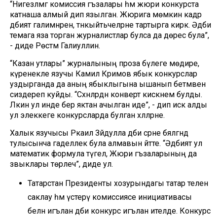
“Нигезләмәгә комиссия әгъзалары һәм жюри конкурста
катнаша алмый дип язылган. Жюрига мөмкин кадәр
әдәбият галимнәрен, тәнкыйтьчеләрне тартырга кирәк. Әдәби
темага яза торган журналистлар булса да дөрес була”,
- диде Рөстәм Галиуллин.
“Казан утлары” журналының проза бүлеге мөдире,
күренекле язучы Камил Кәримов ябык конкурслар
уздырганда да аның ябыклыгына ышанып бетмәвен
сиздереп куйды. “Сәхнәләрдән конверт кискәнем булды.
Ләкин ул инде бер яктан ачылган иде”, - дип искә алды
ул элеккеге конкурсларда булган хәлләрне.
Халык язучысы Ркаил Зәйдулла әдәби әсәрне бәяләгәндә
тулысынча гаделлек була алмавын әйтте. “Әдәбият ул
математик формула түгел, Жюри әгъзаларының да
зәвыклары төрлечә”, диде ул.
Татарстан Президенты хозурындагы татар телен
саклау һәм үстерү комиссиясе инициативасы
белән игълан әдәби конкурс игълан ителде. Конкурс