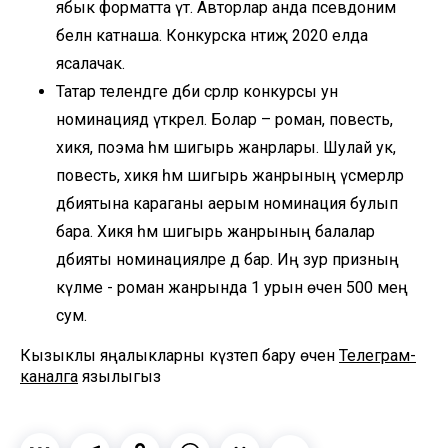
ябык форматта үтә. Авторлар анда псевдоним
белән катнаша. Конкурска нәтиҗә 2020 елда
ясалачак.
Татар телендәге әдәби әсәрләр конкурсы ун
номинациядә үткәрелә. Болар – роман, повесть,
хикәя, поэма һәм шигырь жанрлары. Шулай ук,
повесть, хикәя һәм шигырь жанрының үсмерләр
әдәбиятына караганы аерым номинация булып
бара. Хикәя һәм шигырь жанрының балалар
әдәбияты номинацияләре дә бар. Иң зур призның
күләме - роман жанрында 1 урын өчен 500 мең
сум.
Кызыклы яңалыкларны күзәтеп бару өчен
Телеграм-
каналга
язылыгыз