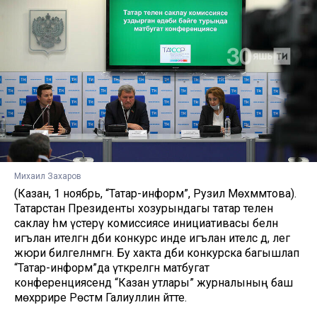
Михаил Захаров
(Казан, 1 ноябрь, “Татар-информ”, Рузилә Мөхәммәтова).
Татарстан Президенты хозурындагы татар телен
саклау һәм үстерү комиссиясе инициативасы белән
игълан ителгән әдәби конкурс инде игълан ителсә дә, әлегә
жюри билгеләнмәгән. Бу хакта әдәби конкурска багышлап
“Татар-информ”да үткәрелгән матбугат
конференциясендә “Казан утлары” журналының баш
мөхәррире Рөстәм Галиуллин әйтте.