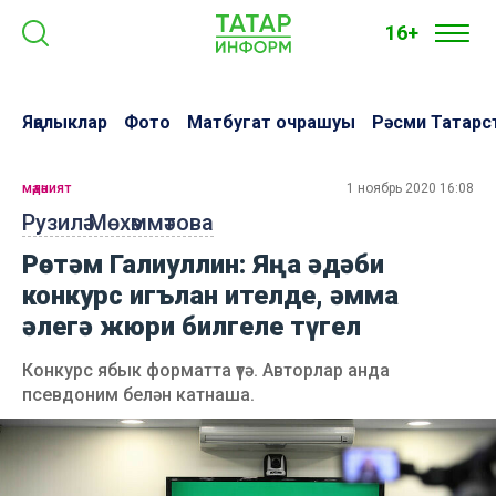
16+
Яңалыклар
Фото
Матбугат очрашуы
Рәсми Татарс
мәдәният
1 ноябрь 2020 16:08
Рузилә Мөхәммәтова
Рөстәм Галиуллин: Яңа әдәби
конкурс игълан ителде, әмма
әлегә жюри билгеле түгел
Конкурс ябык форматта үтә. Авторлар анда
псевдоним белән катнаша.