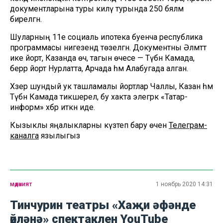
документларына туры килү турында 250 бәяләмә
бирелгән.
Шуларның 11е социаль ипотека буенча республика
программасы нигезендә төзелгән. Документны Әлмәттә
ике йорт, Казанда өч, тагын өчесе — Түбән Камада,
берәр йорт Нурлатта, Арчада һәм Алабугада алган.
Хәзер шундый ук ташламалы йортлар Чаллы, Казан һәм
Түбән Камада тикшерелә, бу хакта элегрәк «Татар-
информ» хәбәр иткән иде.
Кызыклы яңалыкларны күзәтеп бару өчен
Телеграм-
каналга
язылыгыз
мәдәният
1 ноябрь 2020 14:31
Тинчурин театры «Хаҗи әфәнде
өйләнә» спектаклен YouTube