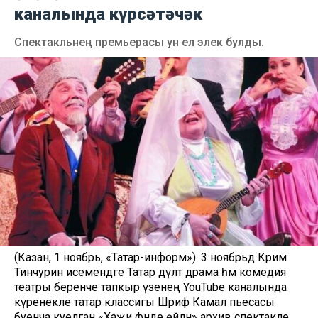
каналында күрсәтәчәк
Спектакльнең премьерасы ун ел элек булды.
(Казан, 1 ноябрь, «Татар-информ»). 3 ноябрьдә Кәрим
Тинчурин исемендәге Татар дәүләт драма һәм комедия
театры беренче тапкыр үзенең YouTube каналында
күренекле татар классигы Шәриф Камал пьесасы
буенча куелган «Хаҗи әфәнде өйләнә» архив спектакле