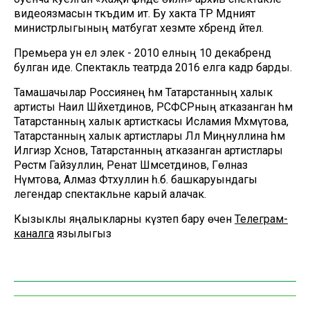
видеоязмасын тәкъдим итә. Бу хакта ТР Мәдәният
министрлыгының матбугат хезмәте хәбәрендә әйтелә.
Премьера ун ел элек - 2010 елның 10 декабрендә
булган иде. Спектакль театрда 2016 елга кадәр барды.
Тамашачылар Россиянең һәм Татарстанның халык
артисты Наил Шәйхетдинов, РСФСРның атказанган һәм
Татарстанның халык артисткасы Исламия Мәхмүтова,
Татарстанның халык артистлары Ләлә Миңнуллина һәм
Илгизәр Хәсәнов, Татарстанның атказанган артистлары
Рөстәм Гайзуллин, Ренат Шәмсетдинов, Гөлназ
Нәүмәтова, Алмаз Фәтхуллин һ.б. башкаруындагы
легендар спектакльне карый алачак.
Кызыклы яңалыкларны күзәтеп бару өчен
Телеграм-
каналга
язылыгыз