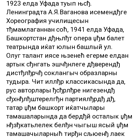
1923 елда Уфада туып њсђ.
Ленинградта А.Я.Ваганова исемендђге
Хореография училищесын
тђмамлаганнан соћ, 1941 елда Уфада,
Башкортстан дђњлђт опера џђм балет
театрында иќат юлын башлый ул.
Олуг талант иясе њзенећ егерме елдан
артык сђнгать эшчђнлеге дђверендђ
дистђлђрчђ соклангыч образларны
тудыра. Чит иллђр классикасында да,
рус авторлары ђсђрлђре нигезендђ
сђхнђлђштерелгђн партиялђрдђ дђ,
татар џђм башкорт иќатчылары
тамашаларында да бердђй осталык џђм
нђзђкатьлелек белђн чыгыш ясый џђм
тамашачыларныћ тирђн сљюенђ лаек