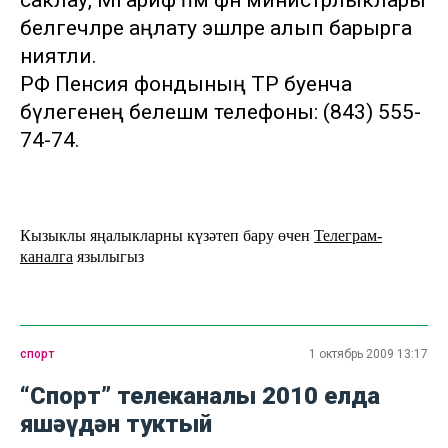
саклау, Мәгариф һәм фән министрлыклары
белгечләре аңлату эшләре алып барырга
ниятли.
РФ Пенсия фондының ТР буенча
бүлегенең белешмә телефоны: (843) 555-
74-74.
Кызыклы яңалыкларны күзәтеп бару өчен
Телеграм-
каналга
язылыгыз
спорт
1 октябрь 2009 13:17
“Спорт” телеканалы 2010 елда
яшәүдән туктый