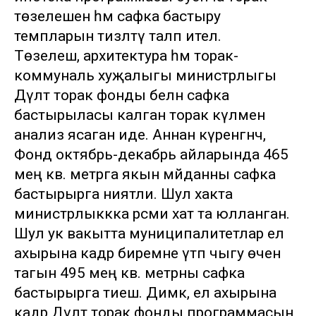
төзелешен һәм сафка бастыру
темпларын тизләтү таләп ителә.
Төзелеш, архитектура һәм торак-
коммуналь хуҗалыгы министрлыгы
Дәүләт торак фонды белән сафка
бастырыласы калган торак күләменә
анализ ясаган иде. Аннан күренгәнчә,
Фонд октябрь-декабрь айларында 465
мең кв. метрга якын мәйданны сафка
бастырырга ниятли. Шул хакта
министрлыккка рәсми хат та юлланган.
Шул ук вакытта муниципалитетлар ел
ахырына кадәр биремне үтәп чыгу өчен
тагын 495 мең кв. метрны сафка
бастырырга тиеш. Димәк, ел ахырына
кадәр Дәүләт торак фонды программасын