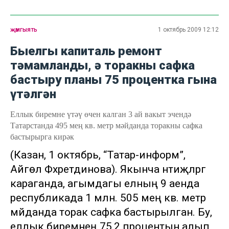
җәмгыять
1 октябрь 2009 12:12
Быелгы капиталь ремонт
тәмамланды, ә торакны сафка
бастыру планы 75 процентка гына
үтәлгән
Еллык биремне үтәү өчен калган 3 ай вакыт эчендә
Татарстанда 495 мең кв. метр мәйданда торакны сафка
бастырырга кирәк
(Казан, 1 октябрь, “Татар-информ”,
Айгөл Фәхретдинова). Якынча нәтиҗәләргә
караганда, агымдагы елның 9 аенда
республикада 1 млн. 505 мең кв. метр
мәйданда торак сафка бастырылган. Бу,
еллык биремнең 75,2 процентын алып