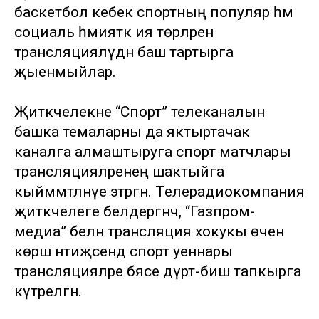
баскетбол кебек спортның популяр һәм
социаль әһәмияткә ия төрләрен
трансляцияләүдән баш тартырга
җыенмыйлар.
Җитәкчелекне “Спорт” телеканалын
башка темаларны да яктыртачак
каналга алмаштыруга спорт матчлары
трансляцияләренең шактыйга
кыйммәтләнүе этәргән. Телерадиокомпания
җитәкчелеге белдергәнчә, “Газпром-
медиа” белән трансляция хокукы өчен
көрәш нәтиҗәсендә спорт уеннары
трансляцияләре бәясе дүрт-биш тапкырга
күтәрелгән.