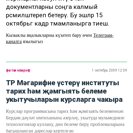
документларны соңга калмый
рәсмиләштереп бетерү. Бу эшләр 15
октябрьгә кадәр тәмамланырга тиеш.
Кызыклы яңалыкларны күзәтеп бару өчен
Телеграм-
каналга
язылыгыз
фән һәм мәгариф
1 октябрь 2009 12:09
ТР Мәгарифне үстерү институты
тарих һәм җәмгыять белеме
укытучыларын курсларга чакыра
Курслар программасына тарих һәм җәмгыять белеменнән
Бердәм дәүләт имтиханына әзерләү, укытуда мульмедияле
технологияләр куллану, дин белеме бирү проблемаларына
багышланган дәресләр кертелгән