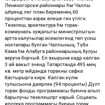
Лениногорски районнары һәм Чаллы
шәһәрендә әлегә план биременең 60
проценттан азрак өлеше генә үтәлгән.
Төзелеш, архитектура һәм торак-
коммуналь хуҗалыгы министрлыгын
артта калучылар исемлегендә төп үсеш
нокталары булган Чаллының, Түбән
Кама һәм Алабуга районнарының булуы
аеруча борчый. Ел ахырына кадәр калган
3 ай вакыт эчендә Татарстанда 495 мең
кв. метр мәйданда торакны сафка
бастырырга кирәк. Калган күләм
тулысынча диярлек (94 проценты) Дәүләт
торак фонды программасы буенча алып
барылучы төзелешләргә карый. Социаль
ипотека программасы буенча торак