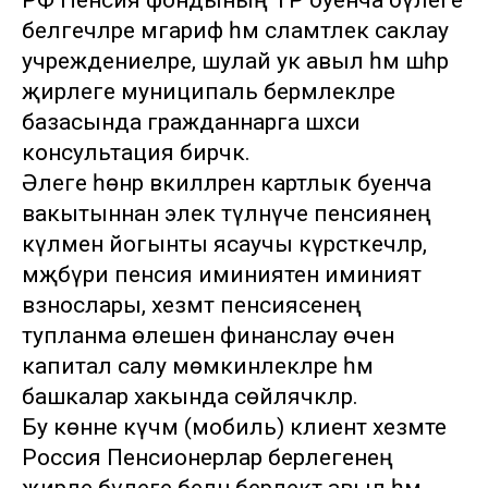
РФ Пенсия фондының ТР буенча бүлеге
белгечләре мәгариф һәм сәламәтлек саклау
учреждениеләре, шулай ук авыл һәм шәһәр
җирлеге муниципаль берәмлекләре
базасында гражданнарга шәхси
консультация бирәчәк.
Әлеге һөнәр вәкилләренә картлык буенча
вакытыннан элек түләнүче пенсиянең
күләменә йогынты ясаучы күрсәткечләр,
мәҗбүри пенсия иминиятенә иминият
взнослары, хезмәт пенсиясенең
тупланма өлешен финанслау өчен
капитал салу мөмкинлекләре һәм
башкалар хакында сөйләячәкләр.
Бу көнне күчмә (мобиль) клиент хезмәте
Россия Пенсионерлар берлегенең