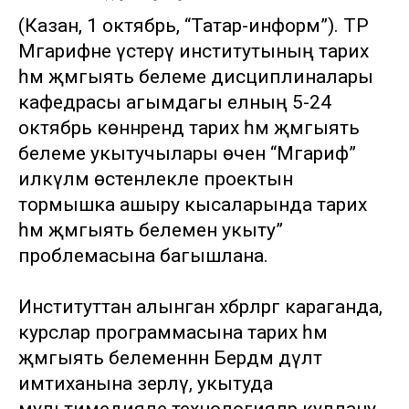
(Казан, 1 октябрь, “Татар-информ”). ТР
Мәгарифне үстерү институтының тарих
һәм җәмгыять белеме дисциплиналары
кафедрасы агымдагы елның 5-24
октябрь көннәрендә тарих һәм җәмгыять
белеме укытучылары өчен “Мәгариф”
илкүләм өстенлекле проектын
тормышка ашыру кысаларында тарих
һәм җәмгыять белемен укыту”
проблемасына багышлана.
Институттан алынган хәбәрләргә караганда,
курслар программасына тарих һәм
җәмгыять белеменнән Бердәм дәүләт
имтиханына әзерләү, укытуда