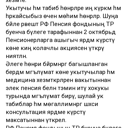
хезмәте.
Укытучы һәм табиб һөнәрләре иң күркәм һәм
һәркайсыбыз өчен мөһим һөнәрләр. Шуңа
бәйле рәвештә РФ Пенсия фондының ТР
буенча бүлеге тарафыннан 2 октябрьдә
Пенсионерларга ашыгыч ярдәм күрсәтү
көне киң колачлы акциясен үткәрү
ниятләнә.
Әлеге һөнәри бәйрәмнәргә багышланган
бердәм мәгълүмат көне укытучылар һәм
медицина хезмәткәрләренә вакытыннан
элек пенсия белән тәэмин итү хокукы
турында мәгълүмат бирү, шулай ук
табиблар һәм мөгаллимнәргә шәхси
консультация ярдәме күрсәтү
максатыннан үткәрелә.