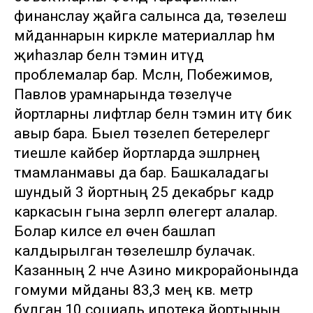
финанслау җайга салынса да, төзелеш
мәйданнарын кирәкле материаллар һәм
җиһазлар белән тәэмин итүдә
проблемалар бар. Мәсәлән, Побежимов,
Павлов урамнарында төзелүче
йортларны лифтлар белән тәэмин итү бик
авыр бара. Быел төзелеп бетерелергә
тиешле кайбер йортларда эшләрнең
тәмамланмавы да бар. Башкаладагы
шундый 3 йортның 25 декабрьгә кадәр
каркасын гына әзерләп өлегертә алалар.
Болар киләсе ел өчен башлап
калдырылган төзелешләр булачак.
Казанның 2 нче Азино микрорайонында
гомуми мәйданы 83,3 мең кв. метр
булган 10 социаль ипотека йортының