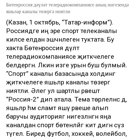
Бөтенроссия дәүләт телерадиокомпаниясе аның нигезендә
яшьләр каналы төзергә ниятли
(Казан, 1 октябрь, “Татар-информ”).
Россиядәге иң эре спорт телеканалы
киләсе елдан эшчәнлеген туктата. Бу
хакта Бөтенроссия дәүләт
телерадиокомпаниясе җитәкчелеге
белдергән. Ләкин изге урын буш булмый.
“Спорт” каналы базасында холдинг
җитәкчелеге яшьләр каналы төзергә
ниятли. Әлегә ул шартлы рәвештә
“Россия-2” дип атала. Тема төрлеләнсә дә,
яшьләр һәм сәламәт яшәү рәвеше алып
баручы аудиториягә нигезләнгән яңа
каналдан спорт бөтенләйгә китә дигән сүз
түгел. Биредә футбол, хоккей, волейбол,