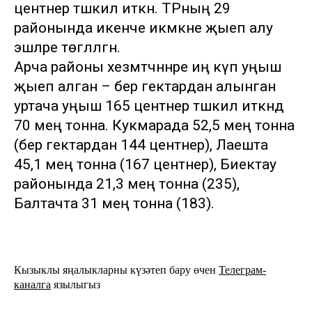
центнер тәшкил иткән. ТРның 29
районында икенче икмәкне җыеп алу
эшләре төгәлләгән.
Арча районы хезмәтчәннәре иң күп уңыш
җыеп алган – бер гектардан алынган
уртача уңыш 165 центнер тәшкил иткәндә
70 мең тонна. Кукмарада 52,5 мең тонна
(бер гектардан 144 центнер), Лаешта
45,1 мең тонна (167 центнер), Биектау
районында 21,3 мең тонна (235),
Балтачта 31 мең тонна (183).
Кызыклы яңалыкларны күзәтеп бару өчен
Телеграм-
каналга
язылыгыз