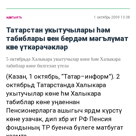
җәмгыять
1 октябрь 2009 13:38
Татарстан укытучылары һәм
табиблары өчен бердәм мәгълүмат
көне үткәрәчәкләр
5 октябрьдә Халыкара укытучылар көне һәм Халыкара
табиблар көне билгеләп үтелә
(Казан, 1 октябрь, “Татар–информ”). 2
октябрьдә Татарстанда Халыкара
укытучылар көне һәм Халыкара
табиблар көне уңаеннан
Пенсионерларга ашыгыч ярдәм күрсәтү
көне узачак, дип хәбәр итә РФ Пенсия
фондының ТР буенча бүлеге матбугат