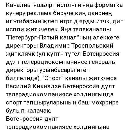
Каналны яшьләргә исәпләнгән яңа форматка
күчерү реклама бирүче киң даирәнең
игътибарын җәлеп итәргә дә ярдәм итәчәк, дип
исәпли җитәкчелек. Яңа телеканалны
“Петербург-Пятый канал”ның элеккеге
директоры Владимир Троепольский
җитәкләячәк (ул күптән түгел Бөтенроссия
дәүләт телерадиокомпаниясе генераль
директоры урынбасары итеп
билгеләнде). “Спорт” каналы җитәкчесе
Василий Кикнадзе Бөтенроссия дәүләт
телерадиокомпаниясе холдингында
спорт тапшыруларының баш мөхәррире
булып калачак.
Бөтенроссия дәүләт
телерадиокомпаниясе холдингына