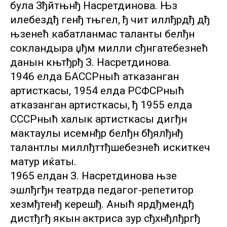
була Зђйтњнђ Насретдинова. Њз
илебездђ генђ тњгел, ђ чит иллђрдђ дђ
њзенећ кабатланмас таланты белђн
сокландыра џђм милли сђнгатебезнећ
данын књтђрђ З. Насретдинова.
1946 елда БАССРныћ атказанган
артисткасы, 1954 елда РСФСРныћ
атказанган артисткасы, ђ 1955 елда
СССРныћ халык артисткасы дигђн
мактаулы исемнђр белђн бђялђнђ
талантлы миллђттђшебезнећ искиткеч
матур иќаты.
1965 елдан З. Насретдинова њзе
эшлђгђн театрда педагог-репетитор
хезмђтенђ керешђ. Аныћ ярдђмендђ
дистђгђ якын актриса зур сђхнђлђргђ