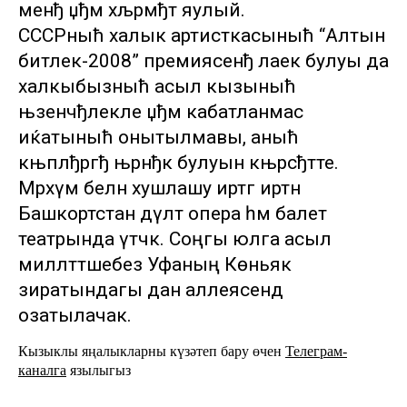
менђ џђм хљрмђт яулый.
СССРныћ халык артисткасыныћ “Алтын
битлек-2008” премиясенђ лаек булуы да
халкыбызныћ асыл кызыныћ
њзенчђлекле џђм кабатланмас
иќатыныћ онытылмавы, аныћ
књплђргђ њрнђк булуын књрсђтте.
Мәрхүмә белән хушлашу иртәгә иртән
Башкортстан дәүләт опера һәм балет
театрында үтәчәк. Соңгы юлга асыл
милләттәшебез Уфаның Көньяк
зиратындагы дан аллеясендә
озатылачак.
Кызыклы яңалыкларны күзәтеп бару өчен
Телеграм-
каналга
язылыгыз