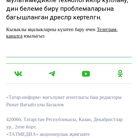
мультимедияле технологияләр куллану,
дин белеме бирү проблемаларына
багышланган дәресләр кертелгән.
Кызыклы яңалыкларны күзәтеп бару өчен
Телеграм-
каналга
язылыгыз
«Татар-информ» мәгълүмат агентлыгы баш редакторы
Ринат Вагыйз улы Билалов
420066, Татарстан Республикасы, Казан, Декабристлар
ур., 2нче йорт.
«ТАТМЕДИА» акционерлык җәмгыяте