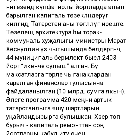
нигезендә күпфатирлы йортларда алып
барылган капиталь төзекләндерүгә
килгәндә, Татарстан аны төгәлләүгә иреште.
Төзелеш, архитектура һәм торак-
коммуналь хуҗалыгы министры Марат
Хөснуллин үз чыгышында белдергәнчә,
44 муниципаль берәмлектә быел 2403
йорт “икенче сулыш” алган. Бу
максатларга төрле чыганаклардан
каралган финанслар тулысынча
файдаланылган (10 млрд. сумга якын).
Әлеге программа 420 меңнән артык
татарстанлыга яшәү шартларын
уңайландырырга булышкан. Хәзер төп
бурыч - капиталь ремонттан соң
йортларны кабул итү өчен