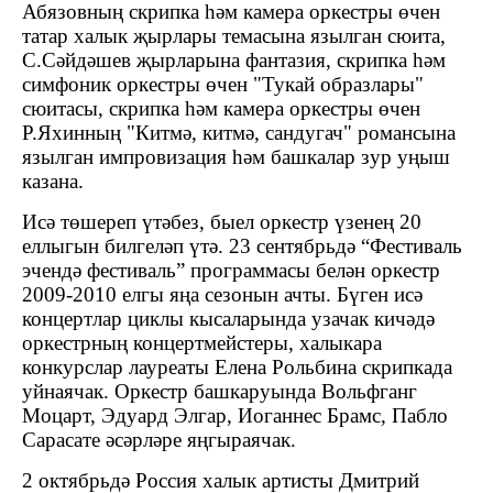
Абязовның скрипка һәм камера оркестры өчен
татар халык җырлары темасына язылган сюита,
С.Сәйдәшев җырларына фантазия, скрипка һәм
симфоник оркестры өчен "Тукай образлары"
сюитасы, скрипка һәм камера оркестры өчен
Р.Яхинның "Китмә, китмә, сандугач" романсына
язылган импровизация һәм башкалар зур уңыш
казана.
Исә төшереп үтәбез, быел оркестр үзенең 20
еллыгын билгеләп үтә. 23 сентябрьдә “Фестиваль
эчендә фестиваль” программасы белән оркестр
2009-2010 елгы яңа сезонын ачты. Бүген исә
концертлар циклы кысаларында узачак кичәдә
оркестрның концертмейстеры, халыкара
конкурслар лауреаты Елена Рольбина скрипкада
уйнаячак. Оркестр башкаруында Вольфганг
Моцарт, Эдуард Элгар, Иоганнес Брамс, Пабло
Сарасате әсәрләре яңгыраячак.
2 октябрьдә Россия халык артисты Дмитрий