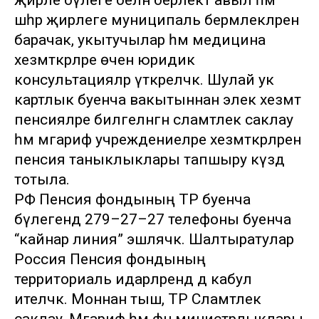
җирле бүлеге белән берлектә авыл һәм
шәһәр җирлеге муниципаль берәмлекләренә
барачак, укытучылар һәм медицина
хезмәткәрләре өчен юридик
консультацияләр үткәреләчәк. Шулай ук
картлык буенча вакытыннан элек хезмәт
пенсияләре билгеләнгән сәламәтлек саклау
һәм мәгариф учреждениеләре хезмәткәрләренә
пенсия таныклыклары тапшыру күздә
тотыла.
РФ Пенсия фондының ТР буенча
бүлегендә 279–27–27 телефоны буенча
“кайнар линия” эшләячәк. Шалтыратулар
Россия Пенсия фондының
территориаль идарәләрендә дә кабул
ителәчәк. Моннан тыш, ТР Сәламәтлек