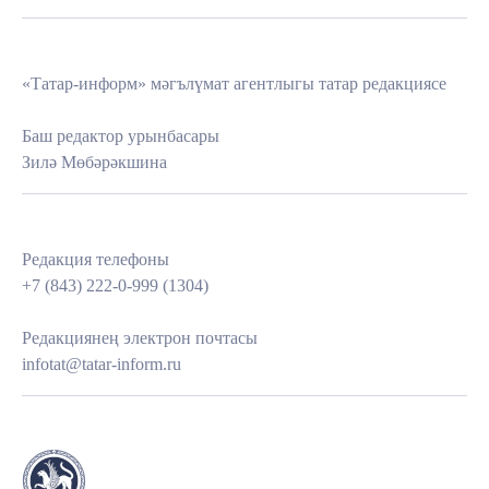
«Татар-информ» мәгълүмат агентлыгы татар редакциясе
Баш редактор урынбасары
Зилә Мөбәрәкшина
Редакция телефоны
+7 (843) 222-0-999 (1304)
Редакциянең электрон почтасы
infotat@tatar-inform.ru