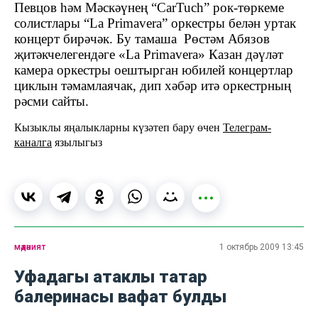
Певцов һәм Мәскәүнең “CarTuch” рок-төркеме
солистлары “
La Primavera
” оркестры белән уртак
концерт бирәчәк. Бу тамаша Рөстәм Абязов
җитәкчелегендәге «
La Primavera
» Казан дәүләт
камера оркестры оештырган юбилей концертлар
циклын тәмамлаячак, дип хәбәр итә оркестрның
рәсми сайты.
Кызыклы яңалыкларны күзәтеп бару өчен
Телеграм-
каналга
язылыгыз
мәдәният
1 октябрь 2009 13:45
Уфадагы атаклы татар
балеринасы вафат булды