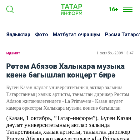
16+
Яңалыклар
Фото
Матбугат очрашуы
Рәсми Татарс
мәдәният
1 октябрь 2009 13:47
Рөстәм Абязов Халыкара музыка
көненә багышлап концерт бирә
Бүген Казан дәүләт университетының актлар залында
Татарстанның халык артисты, танылган дирижер Рөстәм
Абязов җитәкчелегендәге «La Primavera» Казан дәүләт
камера оркестры Халыкара музыка көненә багышлан
(Казан, 1 октябрь, “Татар-информ”). Бүген Казан
дәүләт университетының актлар залында
Татарстанның халык артисты, танылган дирижер
Рөстәм Абязов җитәкчелегендәге «
La Primavera
»