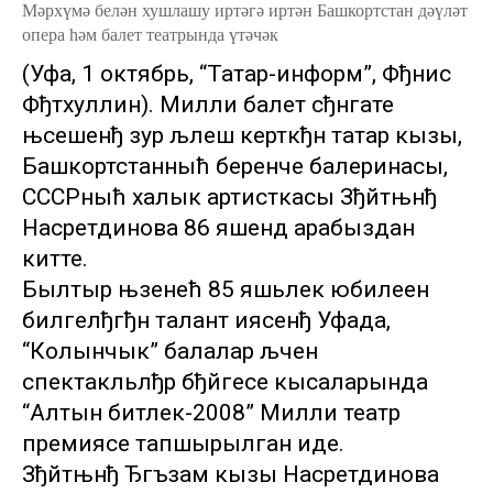
Мәрхүмә белән хушлашу иртәгә иртән Башкортстан дәүләт
опера һәм балет театрында үтәчәк
(Уфа, 1 октябрь, “Татар-информ”, Фђнис
Фђтхуллин). Милли балет сђнгате
њсешенђ зур љлеш керткђн татар кызы,
Башкортстанныћ беренче балеринасы,
СССРныћ халык артисткасы Зђйтњнђ
Насретдинова 86 яшендә арабыздан
китте.
Былтыр њзенећ 85 яшьлек юбилеен
билгелђгђн талант иясенђ Уфада,
“Колынчык” балалар љчен
спектакльлђр бђйгесе кысаларында
“Алтын битлек-2008” Милли театр
премиясе тапшырылган иде.
Зђйтњнђ Ђгъзам кызы Насретдинова