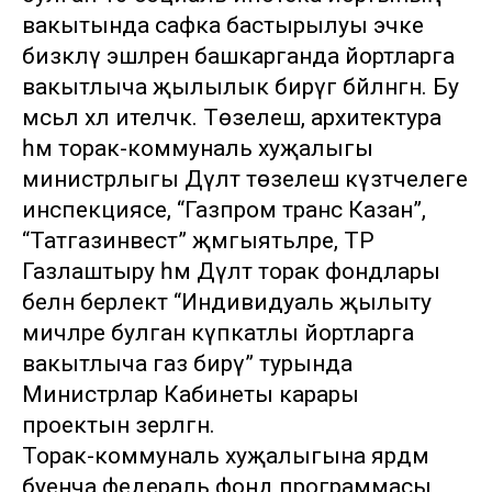
вакытында сафка бастырылуы эчке
бизәкләү эшләрен башкарганда йортларга
вакытлыча җылылык бирүгә бәйләнгән. Бу
мәсьәлә хәл ителәчәк. Төзелеш, архитектура
һәм торак-коммуналь хуҗалыгы
министрлыгы Дәүләт төзелеш күзәтчелеге
инспекциясе, “Газпром транс Казан”,
“Татгазинвест” җәмгыятьләре, ТР
Газлаштыру һәм Дәүләт торак фондлары
белән берлектә “Индивидуаль җылыту
мичләре булган күпкатлы йортларга
вакытлыча газ бирү” турында
Министрлар Кабинеты карары
проектын әзерләгән.
Торак-коммуналь хуҗалыгына ярдәм
буенча федераль фонд программасы