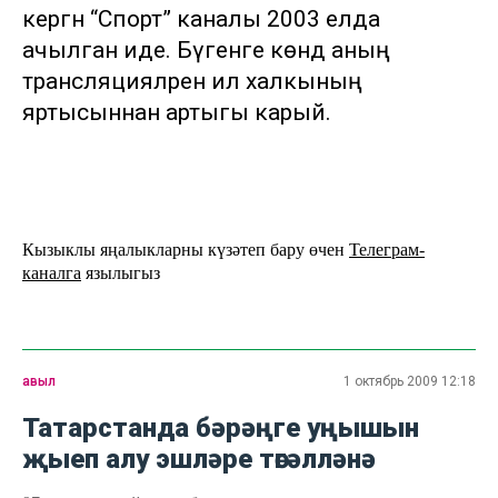
кергән “Спорт” каналы 2003 елда
ачылган иде. Бүгенге көндә аның
трансляцияләрен ил халкының
яртысыннан артыгы карый.
Кызыклы яңалыкларны күзәтеп бару өчен
Телеграм-
каналга
язылыгыз
авыл
1 октябрь 2009 12:18
Татарстанда бәрәңге уңышын
җыеп алу эшләре төгәлләнә