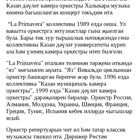
Казан дәүләт камера оркестры Халыкара музыка
көненә багышланган концерт тәкъдим итә.
“
La Primavera
" коллективы 1989 елда оеша. Ул
вакытта оркестрга энтузиастлар гына җыелган
була. Бары тик зур тырышлык нәтиҗәсендә генә
коллективны Казан дәүләт университеты күреп
ала һәм үзенең камера оркестры итеп билгели.
"
La Primavera
" итальян теленнән тәрҗемә иткәндә
"яз" мәгънәсен аңлата. "Яз" Вивальди циклыннан
оркестр башкарган беренче әсәр була. 1996 елда
коллективка "Казан муниципаль камера
оркестры", 1999 елда "Казан дәүләт камера
оркестры" дәрәҗәләрен бирәләр.
Оркестр Россия,
Алмания, Молдова, Украина, Швеция, Франция,
Греция, Тунис, Испания кебек илләрдә чыгышлар
ясый.
Оркестр репертуарын чит ил һәм татар классик
музыкасы тәшкил итә. Дирижер Рөстәм