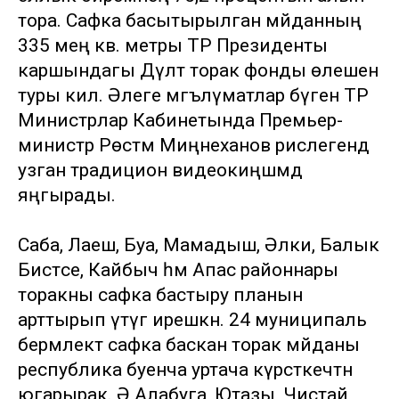
тора. Сафка басытырылган мәйданның
335 мең кв. метры ТР Президенты
каршындагы Дәүләт торак фонды өлешенә
туры килә. Әлеге мәгълүматлар бүген ТР
Министрлар Кабинетында Премьер-
министр Рөстәм Миңнеханов рәислегендә
узган традицион видеокиңәшмәдә
яңгырады.
Саба, Лаеш, Буа, Мамадыш, Әлки, Балык
Бистәсе, Кайбыч һәм Апас районнары
торакны сафка бастыру планын
арттырып үтәүгә ирешкән. 24 муниципаль
берәмлектә сафка баскан торак мәйданы
республика буенча уртача күрсәткечтән
югарырак. Ә Алабуга, Ютазы, Чистай,