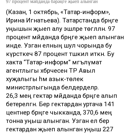
97 процент мәйданда бәрәңге җыеп алынган
(Казан, 1 октябрь, «Татар-информ»,
Ирина Игнатьева). Татарстанда бәрәңге
уңышын җыеп алу эшләре төгәлләнә. 97
процент мәйданда бәрәңге җыеп алынган
инде. Узган елның шул чорында бу
күрсәткеч 87 процент тәшкил иткән. Бу
хакта “Татар-информ” мәгълүмат
агентлыгы хәбәрчесенә ТР Авыл
хуҗалыгы һәм азык-төлек
министрлыгында белдерделәр.
26,3 мең гектар мәйданда бәрәңге алып
бетерелгән. Бер гектардан уртача 141
центнер бәрәңге чыкканда, 370,6 мең
тонна уңыш алынган. Узган ел бер
гектардан җыеп алынган уңыш 227