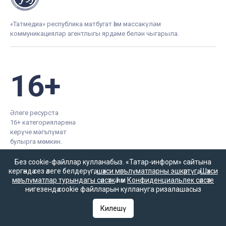
«Татмедиа» республика матбугат һәм массакүләм
коммуникацияләр агентлыгы ярдәме белән чыгарыла.
16+
Әлеге ресурста
16+ категорияләренә
керүче мәгълүмат
булырга мөмкин.
Без cookie-файллар кулланабыз. «Татар-информ» сайтына
кергәндә сез әлеге белдерүгә,
шәхси мәгълүматларны эшкәртүгә
,
Шәхси
мәгълүматлар турындагы сәясәткә
һәм
Конфиденциальлек сәясәте
нигезендә cookie файлларын куллануга ризалашасыз
Татар-информ (Татар) Россиянең элемтә, мәгълүмати
технологияләр һәм гаммәви коммуникацияләрне
Килешү
күзәтчелек хезмәте (Роскомнадзор) тарафыннан интернет
басма буларак теркәлгән. Массакүләм мәгълүмат чарасын