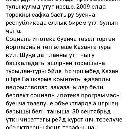
тулы күләмдә үтәүгә ирешсә, 2009 елда
торакны сафка бастыру буенча
республикада еллык бирем үтәлә булып
чыга.
Социаль ипотека буенча төзелә торган
йортларның төп өлеше Казанга туры
килә. Шуңа да планны үтәп чыгу
башкаладагы эшләрнең торышына
турыдан-туры бәйле. Һәр чәршәмбедә Казан
шәһәре Башкарма комитеты җаваплы
ведомстволар, заказачылар белән
берлектә социаль ипотека программасы
буенча төзелүче объектларда эшләрнең
барышы белән таныша. 30 сентябрьдә
үткән чираттагы рейд күрсәткәнчә, төзелүче
объектларны Фонд тарафыннан