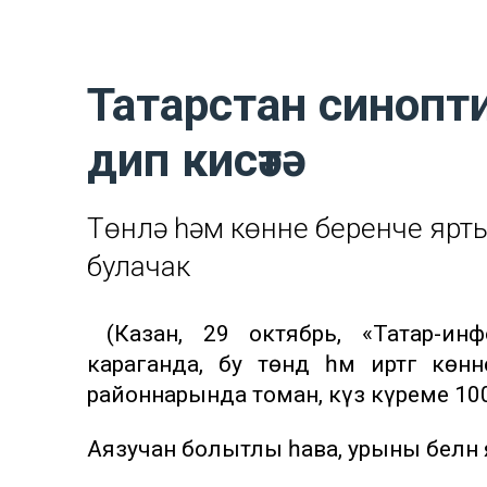
Татарстан синопт
дип кисәтә
Төнлә һәм көннең беренче ярт
булачак
(Казан, 29 октябрь, «Татар-инф
караганда, бу төндә һәм иртәгә 
районнарында томан, күз күреме 10
Аязучан болытлы һава, урыны белән