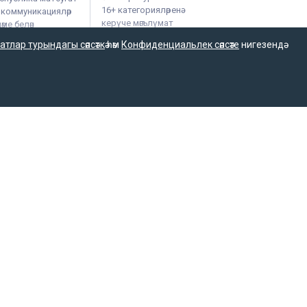
16+ категорияләренә
м коммуникацияләр
керүче мәгълүмат
ме белән
булырга мөмкин.
атлар турындагы сәясәткә
һәм
Конфиденциальлек сәясәте
нигезендә
тарафыннан интернет басма буларак теркәлгән. Массакүләм
үләм коммуникацияләр өлкәсендә күзәтчелек итүче Федераль
фыннан мәгълүмат агентлыгы буларак 15.09.2016 елда
гълүмат агентлыгы язмаларын һәм материалларын башка
ехнологий и массовых коммуникаций (Роскомнадзор).
х технологий и массовых коммуникаций.
нных технологий и массовых коммуникаций
а РФ «О СМИ» при распространении сообщений и
на.