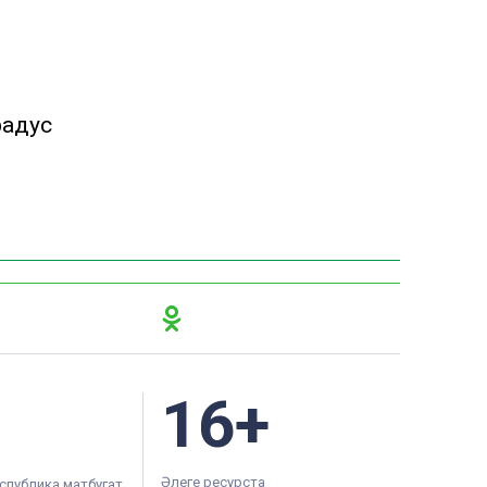
радус
16+
Әлеге ресурста
спублика матбугат