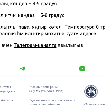
ылы, көндез – 4-9 градус.
 итәчәк, көндез – 5-8 градус.
лытлы һава, яңгыр көтелә. Температура 0 г
огия һәм әйләнә-тирә мохитне күзәтү идарәсе.
у өчен
Телеграм-каналга
язылыгыз
әгълүмат
Редакция телефоны
редакциясе
+7 (843) 222-0-999 (1304)
ынбасары
Редакциянең электрон почтасы
«Татмедиа» ре
infotat@tatar-inform.ru