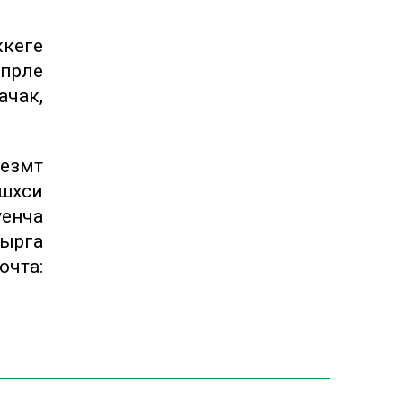
ккеге
прәле
ачак,
езмәт
шәхси
енча
рырга
очта: