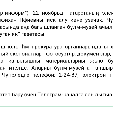
ар-информ”). 22 ноябрьдә Татарстаның эле
фихан Нәфиевны искә алу көне узачак. Чү
асында аңа багышланган бүлмә-музей ачыл
уган як” газетасы.
ш юлы һәм прокуратура органнарындагы х
й экспонатлар - фотосурәтләр, документлар, 
. Аңа кагылышлы материалларны җыю бу
ан ителде. Аларны бүлмә-музейга тапшы
Чүпрәледәге телефон: 2-24-87, электрон п
теп бару өчен
Телеграм-каналга
язылыгыз