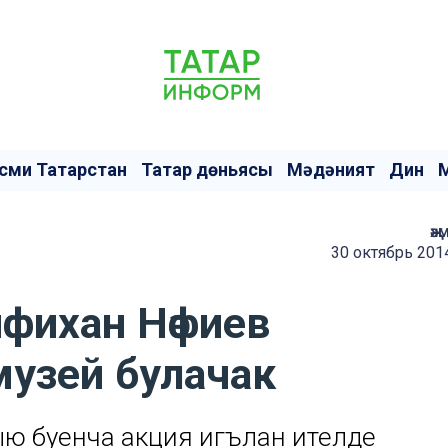
сми Татарстан
Татар дөньясы
Мәдәният
Дин
җә
30 октябрь 201
йфихан Нәфиев
музей булачак
ю буенча акция игълан ителде