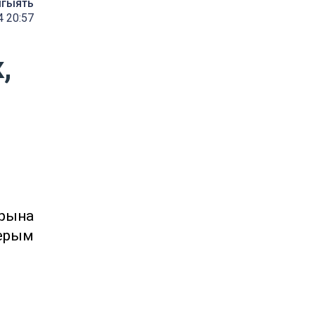
мгыять
4 20:57
,
рына
аерым