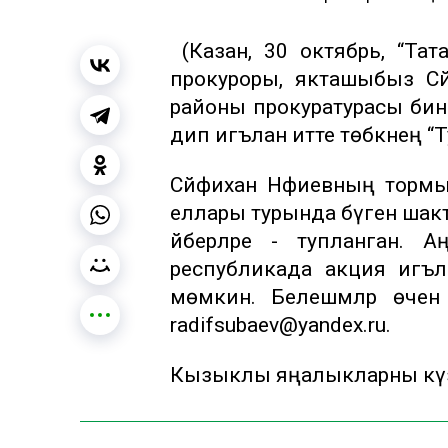
(Казан, 30 октябрь, “Тат
прокуроры, якташыбыз Сәй
районы прокуратурасы бин
дип игълан итте төбәкнең “Т
Сәйфихан Нәфиевның тормы
еллары турында бүген шакты
әйберләре - тупланган
республикада акция игъл
мөмкин. Белешмәләр өчен 
radifsubaev@yandex.ru.
Кызыклы яңалыкларны күзә