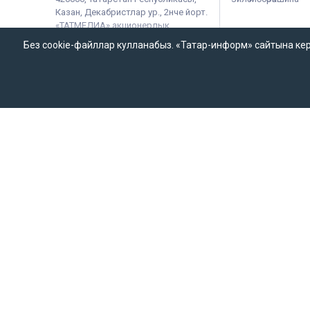
Казан, Декабристлар ур., 2нче йорт.
«ТАТМЕДИА» акционерлык
җәмгыяте
Без cookie-файллар кулланабыз. «Татар-информ» сайтына кергән
Татар-информ (Татар) Россиянең элемтә, мәгълүмати техноло
мәгълүмат чарасын теркәү турында ЭЛ № ФС 77-90202 таныклы
хезмәт тарафыннан бирелгән.
«Татар-информ» Россиянең элемтә, мәгълүмати технологияләр
теркәлгән. Гамәлдәге таныклык номеры – № ФС 77 – 67031. 
массакүләм мәгълүмат чарасы таратканда аңа гиперсылтама
Татар-информ (Татар) сетевое издание, зарегистрированн
Запись о регистрации СМИ ЭЛ № ФС 77 - 90202 07.10.2025
«Татар-информ» зарегистрировано как информационное аг
(Роскомнадзор). Номер действующего свидетельства ИА № Ф
материалов информационного агентства «Татар-информ» д