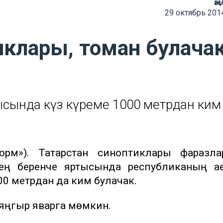
җә
29 октябрь 201
иклары, томан булачак
ысында күз күреме 1000 метрдан ким
орм»). Татарстан синоптиклары фаразла
көннең беренче яртысында республиканың 
00 метрдан да ким булачак.
 яңгыр яварга мөмкин.