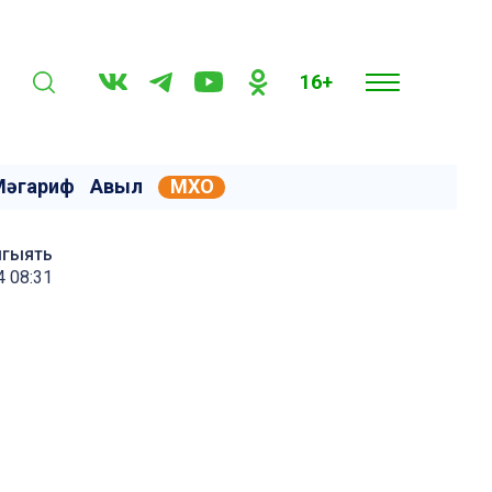
16+
Мәгариф
Авыл
МХО
мгыять
4 08:31