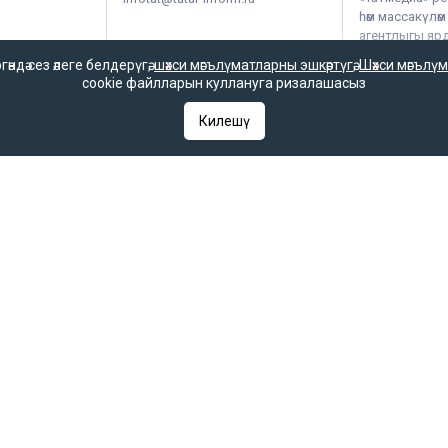
һәм массакүлә
агентлыгы ярдә
чыгарыла.
дә сез әлеге белдерүгә,
шәхси мәгълүматларны эшкәртүгә
,
Шәхси мәгълүм
cookie файлларын куллануга ризалашасыз
Килешү
гияләр һәм гаммәви коммуникацияләрне күзәтчелек хезмәте (Роскомнадзор) 
гы 2025 елның 7 октябрендә элемтә, мәгълүмати технологияләр һәм массак
 һәм гаммәви коммуникацияләрне күзәтчелек хезмәте (Роскомнадзор) тара
РФ «Матбугат турында» законының 23 маддәсе буенча, «Татар-информ» мә
 кую мәҗбүри.
ое в Федеральной службе по надзору в сфере связи, информационных т
 выдано Федеральной службой по надзору в сфере связи, информационны
ентство в Федеральной службе по надзору в сфере связи, информацио
С 77 – 67031 от 15.09.2016 года. В соответствии со статьей 23 Закон
ругим средством массовой информации гиперссылка на него обязатель