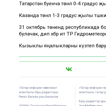
Татарстан буенча төнлә 0-4 градус җ
Казанда төнлә 1-3 градус җылы тәшкил
31 октябрь төнендә республикада бо
булачак, дип хәбәр итә ТР Гидрометеорол
Кызыклы яңалыкларны күзәтеп бар
«Татар-информ» мәгълүмат
«Татар-информ» м
агентлыгы баш редакторы
агентлыгы татар 
Ринат Вагыйз улы Билалов
Баш редактор ур
420066, Татарстан Республикасы,
Зилә Мөбәрәкшина