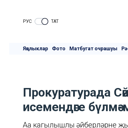
РУC
ТАТ
Яңалыклар
Фото
Матбугат очрашуы
Рә
Прокуратурада Сә
исемендәге бүлмә-
Аңа кагылышлы әйберләрне җы