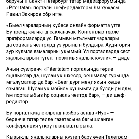
баручы II Санкт-Петербург татар медиафорумында
«Piter.tatar» порталы шеф-редакторы һәм хуҗасы
Равил Закиров хәбәр итте.
«Быел чараларның күбесе онлайн форматта үтте.
Бу тренд киләчәктә дә сакланачак. Контентлар төрле
пратформаларда үсә. Гаммәви мәгълүмат чаралары
да социаль челтәрләрдә үз урынын булдыра. Аудитория
зур күләмле язмаларны укымый. Ул порталларда сәясәт
яңалыкларын түгел, ә позитив яңалык күзли», — диде.
Аның сүзләренчә, «Piter.tatar» порталында төрле
яңалыклар да, шулай ук шәхесләр, оешмалар турында
мәгълүматлар да бар. «Безгә дүрт меңгә якын кеше
язылган. Шулай ук мобиль кушымта да булдырылды,
һәм порталыбыз һәр социаль челтәрдә бар», — ди шеф-
редактор.
Бу портал киңлекләрендә ноябрь аенда «Нур» —
беренче татар телле газетасына багышланган
конференция үткәрү планлаштырыла.
Кызыклы яңалыкларны күзәтеп бару өчен
Телеграм-