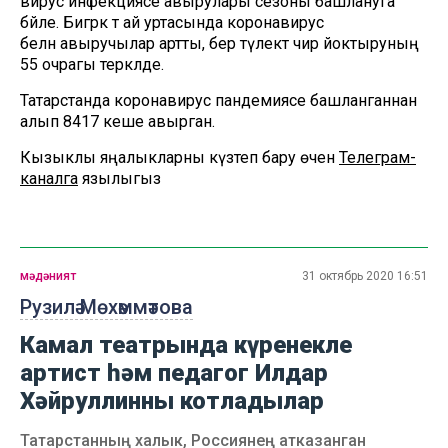
вирус инфекциясе авырулары сезоны башлануга
бәйле. Бигрәк тә ай уртасында коронавирус
белән авыручылар артты, бер тәүлектә чир йоктыруның
55 очрагы теркәлде.
Татарстанда коронавирус пандемиясе башланганнан
алып 8417 кеше авырган.
Кызыклы яңалыкларны күзәтеп бару өчен
Телеграм-
каналга
язылыгыз
мәдәният
31 октябрь 2020 16:51
Рузилә Мөхәммәтова
Камал театрында күренекле
артист һәм педагог Илдар
Хәйруллинны котладылар
Татарстанның халык, Россиянең атказанган