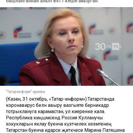
башланганнан алып 8417 кеше авырган.
"Татар-информ" архивы
(Казан, 31 октябрь, «Татар-информ»).Татарстанда
коронавирус белән авыру вазгыяте берникадәр
тотрыклануга карамастан, ул киеренке кала.
Республика киңәшмәсендә Россия Кулланучы
хокукларын яклау буенча күзәтчелек хезмәтенең
Татарстан буенча идарәсе җитәкчесе Марина Патяшина