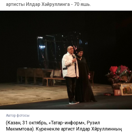
артисты Илдар Хәйруллинга - 70 яшь.
Автор фотосы
(Казан, 31 октябрь, «Татар-информ», Рузилә
Мөхәммәтова). Күренекле артист Илдар Хәйруллинның