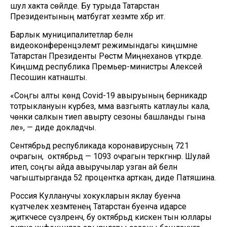
шул хакта сөйләде. Бу турыда Татарстан
Президентының матбугат хезмәте хәбәр итә.
Барлык муниципалитетлар белән
видеоконференцэлемтә режимындагы киңәшмәне
Татарстан Президенты Рөстәм Миңнеханов үткәрде.
Киңәшмәдә республика Премьер-министры Алексей
Песошин катнашты.
«Соңгы алты көндә Covid-19 авыруының берникадәр
тотрыклануын күрәбез, әмма вазгыять катлаулы кала,
чөнки салкын тиеп авырту сезоны башланды гына
әле», — диде докладчы.
Сентябрьдә республикада коронавирусның 721
очрагын, ә октябрьдә — 1093 очрагын теркәгәннәр. Шулай
итеп, соңгы айда авыручылар узган ай белән
чагыштырганда 52 процентка арткан, диде Патяшина.
Россия Кулланучы хокукларын яклау буенча
күзәтчелек хезмәтенең Татарстан буенча идарәсе
җитәкчесе сүзләренчә, бу октябрьдә кискен тын юллары