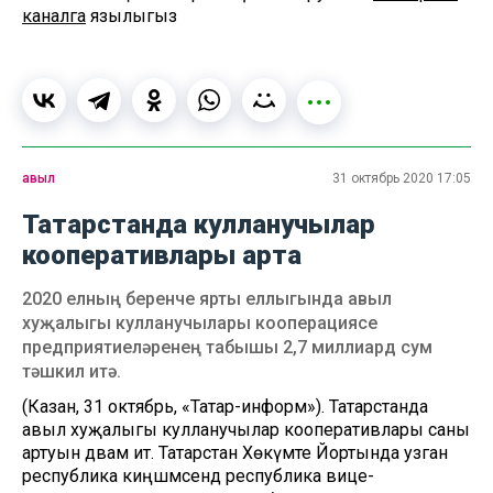
каналга
язылыгыз
авыл
31 октябрь 2020 17:05
Татарстанда кулланучылар
кооперативлары арта
2020 елның беренче ярты еллыгында авыл
хуҗалыгы кулланучылары кооперациясе
предприятиеләренең табышы 2,7 миллиард сум
тәшкил итә.
(Казан, 31 октябрь, «Татар-информ»). Татарстанда
авыл хуҗалыгы кулланучылар кооперативлары саны
артуын дәвам итә. Татарстан Хөкүмәте Йортында узган
республика киңәшмәсендә республика вице-