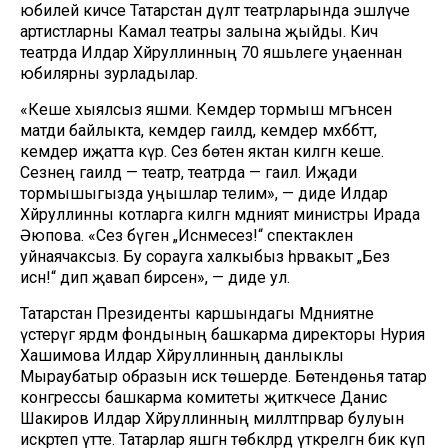
юбилей кичәсе Татарстан дәүләт театрларында эшләүче
артистларны Камал театры залына җыйды. Кичә
театрда Илдар Хәйруллинның 70 яшьлеге уңаеннан
юбилярны зурладылар.
«Кеше хыялсыз яшәми. Кемдер тормыш мәгънәсен
матди байлыкта, кемдер гаиләдә, кемдер мәхәббәттә,
кемдер иҗатта күрә. Сез бөтен яктан килгән кеше.
Сезнең гаиләдә — театр, театрда — гаилә. Иҗади
тормышыгызда уңышлар телим», — диде Илдар
Хәйруллинны котларга килгән мәдәният министры Ирада
Әюпова. «Сез бүген „Исәнмесез!“ спектаклен
уйнаячаксыз. Бу сорауга халкыбыз һәрвакыт „Без
исән!“ дип җавап бирсен», — диде ул.
Татарстан Президенты каршындагы Мәдәниятне
үстерүгә ярдәм фондының башкарма директоры Нурия
Хашимова Илдар Хәйруллинның данлыклы
Мыраубатыр образын искә төшерде. Бөтендөнья татар
конгрессы башкарма комитеты җитәкчесе Данис
Шакиров Илдар Хәйруллинның милләтпәрвар булуын
искәртеп үтте. Татарлар яшәгән төбәкләрдә үткәрелгән бик күп