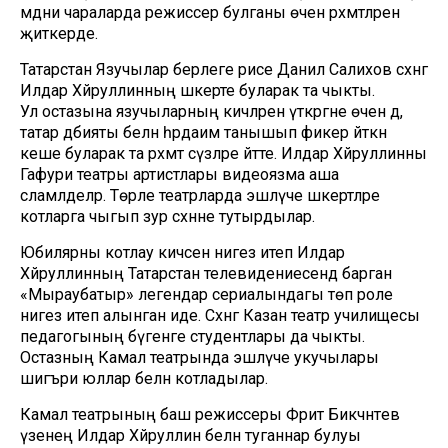
мәдәни чараларда режиссер булганы өчен рәхмәтләрен
җиткерде.
Татарстан Язучылар берлеге рәисе Данил Салихов сәхнәгә
Илдар Хәйруллинның шәкерте буларак та чыкты.
Ул остазына язучыларның кичәләрен үткәргәне өчен дә,
татар әдәбияты белән һәрдаим танышып фикер әйткән
кеше буларак та рәхмәт сүзләре әйтте. Илдар Хәйруллинны
Гафури театры артистлары видеоязма аша
сәламләделәр. Төрле театрларда эшләүче шәкертләре
котларга чыгып зур сәхнәне тутырдылар.
Юбилярны котлау кичәсенә нигез итеп Илдар
Хәйруллинның Татарстан телевидениесендә барган
«Мыраубатыр» легендар сериалындагы төп роле
нигез итеп алынган иде. Сәхнәгә Казан театр училищесы
педагогының бүгенге студентлары да чыкты.
Остазның Камал театрында эшләүче укучылары
шигъри юллар белән котладылар.
Камал театрының баш режиссеры Фәрит Бикчәнтәев
үзенең Илдар Хәйруллин белән туганнар булуы