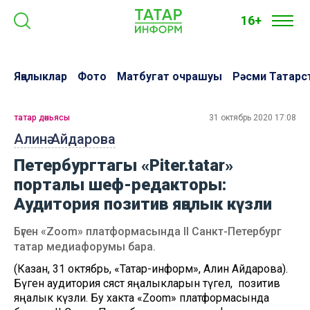
16+
Яңалыклар
Фото
Матбугат очрашуы
Рәсми Татарс
татар дөньясы
31 октябрь 2020 17:08
Алинә Айдарова
Петербургтагы «Piter.tatar»
порталы шеф-редакторы:
Аудитория позитив яңалык күзли
Бүген «Zoom» платформасында II Санкт-Петербург
татар медиафорумы бара.
(Казан, 31 октябрь, «Татар-информ», Алинә Айдарова).
Бүген аудитория сәясәт яңалыкларын түгел, ә позитив
яңалык күзли. Бу хакта «Zoom» платформасында