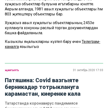
хуҗасыз объектлар булуына игътибарны юнәлтте.
Аерым алганда, 1981 авыл хуҗалыгы объектлары һәм
803 җитештерү объектлары бар.
Хуҗасыз авыл хуҗалыгы объектларының 2453е
куллануга хокукны раслый торган документлардан
башка файдаланыла.
Кызыклы яңалыкларны күзәтеп бару өчен
Телеграм-
каналга
язылыгыз
җәмгыять
31 октябрь 2020 17:03
Патяшина: Covid вазгыяте
берникадәр тотрыклануга
карамастан, киеренке кала
Татарстанда коронавирус пандемиясе