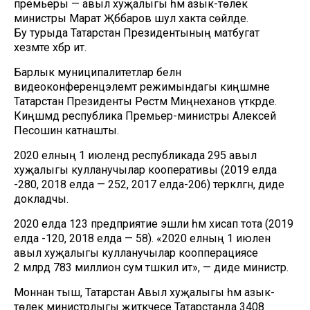
премьеры — авыл хуҗалыгы һәм азык-төлек
министры Марат Җәббаров шул хакта сөйләде.
Бу турыда Татарстан Президентының матбугат
хезмәте хәбәр итә.
Барлык муниципалитетлар белән
видеоконференцэлемтә режимындагы киңәшмәне
Татарстан Президенты Рөстәм Миңнеханов үткәрде.
Киңәшмәдә республика Премьер-министры Алексей
Песошин катнашты.
2020 елның 1 июлендә республикада 295 авыл
хуҗалыгы кулланучылар кооперативы (2019 елда
-280, 2018 елда — 252, 2017 елда-206) теркәлгән, диде
докладчы.
2020 елда 123 предприятие эшли һәм хисап тота (2019
елда -120, 2018 елда — 58). «2020 елның 1 июленә
авыл хуҗалыгы кулланучылар коопперациясе
2 млрд 783 миллион сум тәшкил итә», — диде министр.
Моннан тыш, Татарстан Авыл хуҗалыгы һәм азык-
төлек министрлыгы җитәкчесе Татарстанда 3408