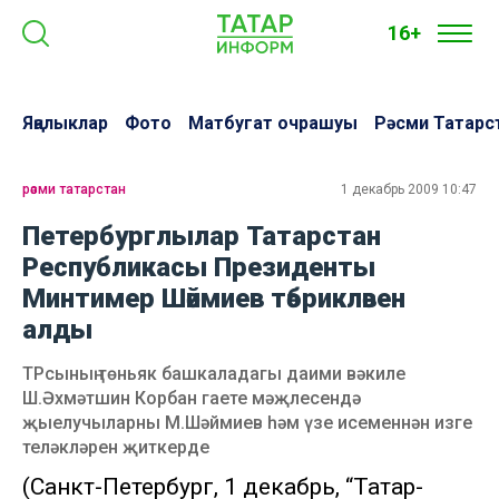
16+
Яңалыклар
Фото
Матбугат очрашуы
Рәсми Татарс
рәсми татарстан
1 декабрь 2009 10:47
Петербурглылар Татарстан
Республикасы Президенты
Минтимер Шәймиев тәбрикләвен
алды
ТРсының төньяк башкаладагы даими вәкиле
Ш.Әхмәтшин Корбан гаете мәҗлесендә
җыелучыларны М.Шәймиев һәм үзе исеменнән изге
теләкләрен җиткерде
(Санкт-Петербург, 1 декабрь, “Татар-