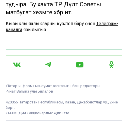
тудыра. Бу хакта ТР Дәүләт Советы
матбугат хезмәте хәбәр итә.
Кызыклы яңалыкларны күзәтеп бару өчен
Телеграм-
каналга
язылыгыз
«Татар-информ» мәгълүмат агентлыгы баш редакторы
Ринат Вагыйз улы Билалов
420066, Татарстан Республикасы, Казан, Декабристлар ур., 2нче
йорт.
«ТАТМЕДИА» акционерлык җәмгыяте