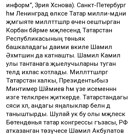
информ”, Зәрия Хәсәнова). Санкт-Петербург
һәм Ленинград өлкәсе Татар милли-мәдәни
җәмгыяте милләттәшләр өчен оештырган
Корбан бәйрәме мәҗлесендә Татарстан
Республикасының төньяк
башкаладагы даими вәкиле Шамил
Әхмәтшин да катнашты. Шамил Камил
улы тантанага җыелучыларны туган
телдә ихлас котлады. Милләттәшләргә
Татарстан халкы, Президентыбыз
Минтимер Шәймиев һәм үзе исеменнән
изге теләкләрен җиткерде. Татарстандагы
сәяси хәл, андагы яңалыклар белән дә
таныштырды. Шулай ук бу олы мәҗлескә
Бөтендөнья татар конгрессы әгъзасы, РФ
атказанган төзүчесе Шамил Акбулатов