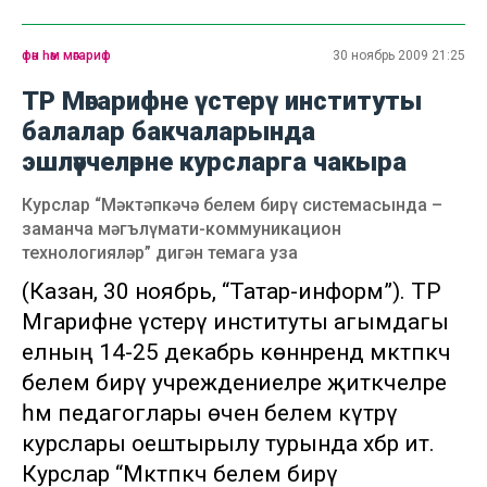
фән һәм мәгариф
30 ноябрь 2009 21:25
ТР Мәгарифне үстерү институты
балалар бакчаларында
эшләүчеләрне курсларга чакыра
Курслар “Мәктәпкәчә белем бирү системасында –
заманча мәгълүмати-коммуникацион
технологияләр” дигән темага уза
(Казан, 30 ноябрь, “Татар-информ”). ТР
Мәгарифне үстерү институты агымдагы
елның 14-25 декабрь көннәрендә мәктәпкәчә
белем бирү учреждениеләре җитәкчеләре
һәм педагоглары өчен белем күтәрү
курслары оештырылу турында хәбәр итә.
Курслар “Мәктәпкәчә белем бирү