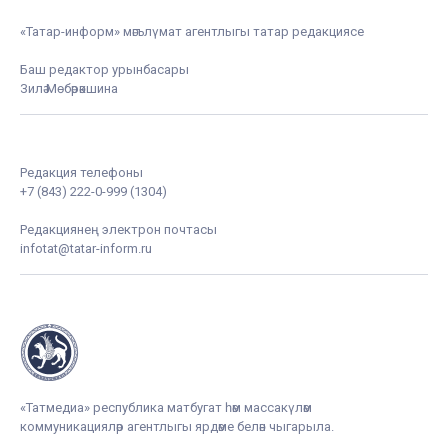
«Татар-информ» мәгълүмат агентлыгы татар редакциясе
Баш редактор урынбасары
Зилә Мөбәрәкшина
Редакция телефоны
+7 (843) 222-0-999 (1304)
Редакциянең электрон почтасы
infotat@tatar-inform.ru
«Татмедиа» республика матбугат һәм массакүләм
коммуникацияләр агентлыгы ярдәме белән чыгарыла.