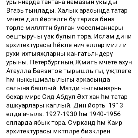
урыннарда тантана намазын укыды.
Вәгазь тыңлады. Халык арасында татар
мәчете дип йөртелгән бу тарихи бина
төрле милләттән булган мөселманнары
оештыручы үзәк булып тора. Ислам дини
архитектурасы һәйкәле ничә еллар милли
рухи ихтыяҗларны канәгатьләндерү
урыны. Петербургның Җәмигъ мәчете ахун
Атаулла Баязитов тырышлыгы, үҗәтлеге
һәм ныкышмалылыгы аркасында
салына башлый. Матди чыгымнарны
бохар әмире Сәид Абдул Әхәт хан һәм татар
эшкуарлары каплый. Дин йорты 1913
елда ачыла. 1927-1930 һәм 1940-1956
елларда ябык тора. Сәмәрканд һәм Каир
архитектурасы мәктәпләре бизәкләрен