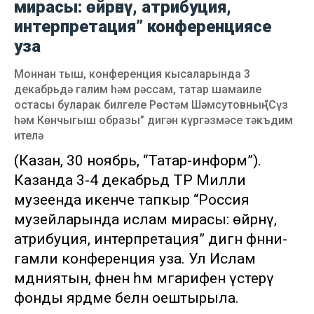
мирасы: өйрәнү, атрибуция,
интерпретация” конференциясе
уза
Моннан тыш, конференция кысаларында 3
декабрьдә галим һәм рәссам, татар шамаиле
остасы буларак билгеле Рөстәм Шәмсутовның “Сүз
һәм Көнчыгыш образы” дигән күргәзмәсе тәкъдим
ителә
(Казан, 30 ноябрь, “Татар-информ”).
Казанда 3-4 декабрьдә ТР Милли
музеенда икенче тапкыр “Россия
музейларында ислам мирасы: өйрәнү,
атрибуция, интерпретация” дигән фәнни-
гамәли конференция уза. Ул Ислам
мәдәниятын, фәнен һәм мәгарифен үстерү
фонды ярдәме белән оештырыла.