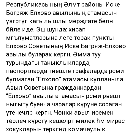
Республикасының Әлмәт районы Иске
Багряж-Елхово авылының атамасын
үзгәртүгә кагылышлы мөрәҗәгате белән
бәйле иде. Эш шунда: хисап
мәгълүматларына әлеге торак пункты
Елхово Советының Иске Багряж-Елхово
авылы буларак кергән. Әмма туу
турындагы таныклыкларда,
паспортларда тиешле графаларда рәсми
булмаган “Елхово” атамасы кулланыла.
Авыл Советына гражданнардан
“Елхово” авылы атамасын рәсми рәвештә
ныгыту буенча чаралар күрүне сораган
үтенечләр кергән. Чөнки авыл исемен
төрлечә күрсәтү кешеләргә милек һәм мирас
хокукларын теркәгәндә комачаулык