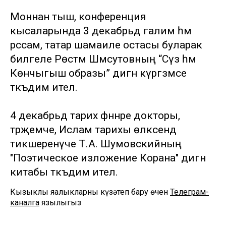
Моннан тыш, конференция
кысаларында 3 декабрьдә галим һәм
рәссам, татар шамаиле остасы буларак
билгеле Рөстәм Шәмсутовның “Сүз һәм
Көнчыгыш образы” дигән күргәзмәсе
тәкъдим ителә.
4 декабрьдә тарих фәннәре докторы,
тәрҗемәче, Ислам тарихы өлкәсендә
тикшеренүче Т.А. Шумовскийның
"Поэтическое изложение Корана" дигән
китабы тәкъдим ителә.
Кызыклы яңалыкларны күзәтеп бару өчен
Телеграм-
каналга
язылыгыз