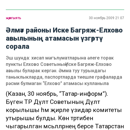
җәмгыять
30 ноябрь 2009 21:07
Әлмәт районы Иске Багряж-Елхово
авылының атамасын үзгәртү
сорала
Эш шунда: хисап мәгълүматларына әлеге торак
пункты Елхово Советының Иске Багряж-Елхово
авылы буларак кергән. Әмма туу турындагы
таныклыкларда, паспортларда тиешле графаларда
рәсми булмаган “Елхово” атамасы кулланыла
(Казан, 30 ноябрь, “Татар-информ”).
Бүген ТР Дәүләт Советының Дәүләт
корылышы һәм җирле үзидарә комитеты
утырышы булды. Көн тәртибенә
чыгарылган мәсьәләләрнең берсе Татарстан