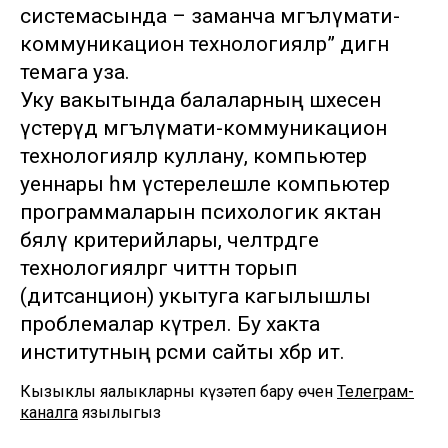
системасында – заманча мәгълүмати-
коммуникацион технологияләр” дигән
темага уза.
Уку вакытында балаларның шәхесен
үстерүдә мәгълүмати-коммуникацион
технологияләр куллану, компьютер
уеннары һәм үстерелешле компьютер
программаларын психологик яктан
бәяләү критерийлары, челтәрдәге
технологияләргә читтән торып
(дитсанцион) укытуга кагылышлы
проблемалар күтәрелә. Бу хакта
институтның рәсми сайты хәбәр итә.
Кызыклы яңалыкларны күзәтеп бару өчен
Телеграм-
каналга
язылыгыз