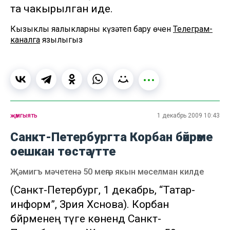
та чакырылган иде.
Кызыклы яңалыкларны күзәтеп бару өчен
Телеграм-
каналга
язылыгыз
җәмгыять
1 декабрь 2009 10:43
Санкт-Петербургта Корбан бәйрәме
оешкан төстә үтте
Җәмигъ мәчетенә 50 меңгә якын мөселман килде
(Санкт-Петербург, 1 декабрь, “Татар-
информ”, Зәрия Хәсәнова). Корбан
бәйрәменең тәүге көнендә Санкт-