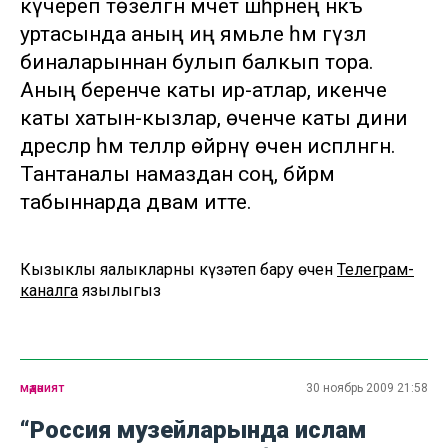
күчереп төзелгән мәчет шәһәрнең нәкъ
уртасында аның иң ямьле һәм гүзәл
биналарыннан булып балкып тора.
Аның беренче каты ир-атлар, икенче
каты хатын-кызлар, өченче каты дини
дәресләр һәм телләр өйрәнү өчен исәпләнгән.
Тантаналы намаздан соң, бәйрәм
табыннарда дәвам итте.
Кызыклы яңалыкларны күзәтеп бару өчен
Телеграм-
каналга
язылыгыз
мәдәният
30 ноябрь 2009 21:58
“Россия музейларында ислам