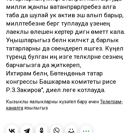
милли җанлы ватанпәрвәрләребез алга
таба да шулай ук актив эш алып барыр,
милләтебезне бергә туплауда үзенең
лаеклы өлешен кертер дигән өметтә кала.
Уңышларыгыз белән киләчәктә дә барлык
татарларны да сөендереп яшәгез. Күңел
түрендә булган иң изге теләкләрне сезнең
барчагызга да җиткереп,
Ихтирам белән, Бөтендөнья татар
конгрессы Башкарма комитеты рәисе
Р.З.Закиров", диелә әлеге котлауда.
Кызыклы яңалыкларны күзәтеп бару өчен
Телеграм-
каналга
язылыгыз