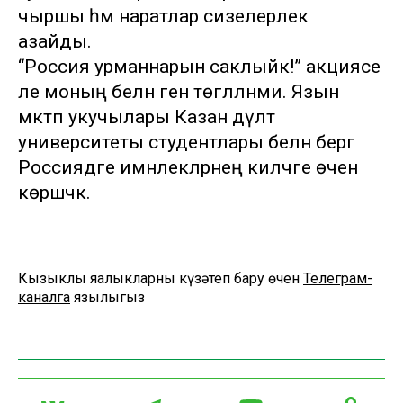
чыршы һәм наратлар сизелерлек
азайды.
“Россия урманнарын саклыйк!” акциясе
әле моның белән генә төгәлләнми. Язын
мәктәп укучылары Казан дәүләт
университеты студентлары белән бергә
Россиядәге имәнлекләрнең киләчәге өчен
көрәшәчәк.
Кызыклы яңалыкларны күзәтеп бару өчен
Телеграм-
каналга
язылыгыз