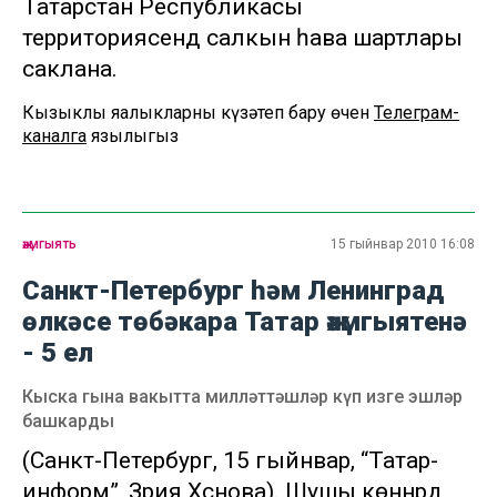
Татарстан Республикасы
территориясендә салкын һава шартлары
саклана.
Кызыклы яңалыкларны күзәтеп бару өчен
Телеграм-
каналга
язылыгыз
җәмгыять
15 гыйнвар 2010 16:08
Санкт-Петербург һәм Ленинград
өлкәсе төбәкара Татар җәмгыятенә
- 5 ел
Кыска гына вакытта милләттәшләр күп изге эшләр
башкарды
(Санкт-Петербург, 15 гыйнвар, “Татар-
информ”, Зәрия Хәсәнова). Шушы көннәрдә