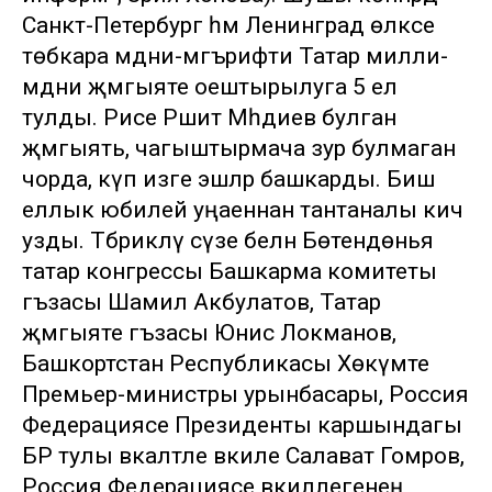
Санкт-Петербург һәм Ленинград өлкәсе
төбәкара мәдәни-мәгърифәти Татар милли-
мәдәни җәмгыяте оештырылуга 5 ел
тулды. Рәисе Рәшит Мәһдиев булган
җәмгыять, чагыштырмача зур булмаган
чорда, күп изге эшләр башкарды. Биш
еллык юбилей уңаеннан тантаналы кичә
узды. Тәбрикләү сүзе белән Бөтендөнья
татар конгрессы Башкарма комитеты
әгъзасы Шамил Акбулатов, Татар
җәмгыяте әгъзасы Юнис Локманов,
Башкортстан Республикасы Хөкүмәте
Премьер-министры урынбасары, Россия
Федерациясе Президенты каршындагы
БР тулы вәкаләтле вәкиле Салават Гомәров,
Россия Федерациясе вәкиллегенең