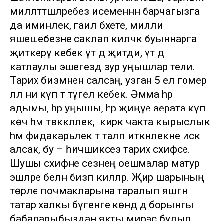
милләттәшләребез исеменнән барчагызга
да иминлек, гаилә бәхете, милли
яшәешебезне саклап киләчәк буыннарга
җиткерү кебек үтә дә җитди, үтә дә
катлаулы эшегездә зур уңышлар тели.
Тарих бизмәненә салсаң, узган 5 ел гомер
әллә ни күп тә түгел кебек. Әмма hәр
адымы, hәр уңышы, hәр җиңүе аерата күп
көч hәм тәвәккәллек, ә кирәк чакта кырыслык
hәм фидакарьлек тә таләп иткәнлекне искә
алсак, бу – һичшиксез тарих сәхифәсе.
Шушы сәхифәне сезнең оешмалар матур
эшләре белән бизәп киләләр. Җир шарының
төрле почмакларына таралып яшәгән
татар халкы бүгенге көндә дә борынгы
бабаларыбыздан якты мирас булып