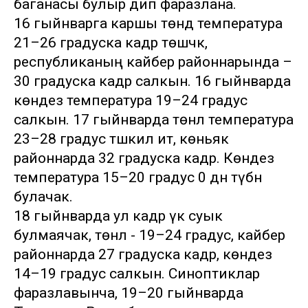
баганасы булыр дип фаразлана.
16 гыйнварга каршы төндә температура
21–26 градуска кадәр төшәчәк,
республиканың кайбер районнарында –
30 градуска кадәр салкын. 16 гыйнварда
көндез температура 19–24 градус
салкын. 17 гыйнварда төнлә температура
23–28 градус тәшкил итә, көньяк
районнарда 32 градуска кадәр. Көндез
температура 15–20 градус 0 дән түбән
булачак.
18 гыйнварда ул кадәр үк суык
булмаячак, төнлә - 19–24 градус, кайбер
районнарда 27 градуска кадәр, көндез
14–19 градус салкын. Синоптиклар
фаразлавынча, 19–20 гыйнварда