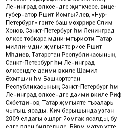
Ленинград өлкәсендәге җитәкчесе, вице-
губернатор Рәшит Исмәгыйлев, «Нур-
Петербург» гәзите баш мөхәррире Сәлим
Хәсәнов, Санкт-Петербург һәм Ленинград
өлкәсе төбәкара мәдәни-мәгърифәти Татар
милли-мәдәни җәмгыяте рәисе Рәшит
Мәһдиев, Татарстан Республикасының
Санкт-Петербург һәм Ленинград
өлкәсендәге даими вәкиле Шамил
Әхмәтшин һәм Башкортстан
Республикасының Санкт-Петербург һәм
Ленинград өлкәсендәге даими вәкиле Риф
Сәхәбетдинов, Татар җәмгыяте әгъзалары
чыгыш ясады. Кичә барышында узган
2009 елдагы эшләргә йомгак ясалды, бу
елга план билгеләнде. Бәйрәм матур үтте.