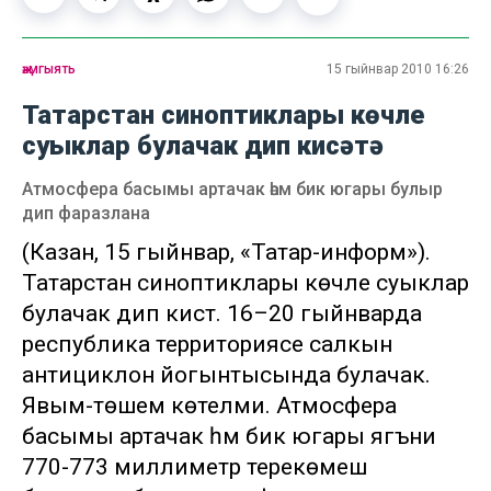
җәмгыять
15 гыйнвар 2010 16:26
Татарстан синоптиклары көчле
суыклар булачак дип кисәтә
Атмосфера басымы артачак һәм бик югары булыр
дип фаразлана
(Казан, 15 гыйнвар, «Татар-информ»).
Татарстан синоптиклары көчле суыклар
булачак дип кисәтә. 16–20 гыйнварда
республика территориясе салкын
антициклон йогынтысында булачак.
Явым-төшем көтелми. Атмосфера
басымы артачак һәм бик югары ягъни
770-773 миллиметр терекөмеш