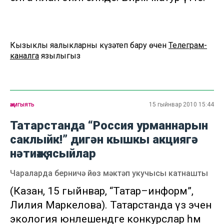
Кызыклы яңалыкларны күзәтеп бару өчен
Телеграм-
каналга
язылыгыз
җәмгыять
15 гыйнвар 2010 15:44
Татарстанда “Россия урманнарын
саклыйк!” дигән кышкы акциягә
нәтиҗә ясыйлар
Чараларда берничә йөз мәктәп укучысы катнашты
(Казан, 15 гыйнвар, “Татар–информ”,
Лилия Маркелова). Татарстанда үз эченә
экология юнәлешендәге конкурслар һәм