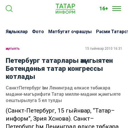
16+
Яңалыклар
Фото
Матбугат очрашуы
Рәсми Татарс
җәмгыять
15 гыйнвар 2010 16:31
Петербург татарлары җәмгыятен
Бөтендөнья татар конгрессы
котлады
СанктПетербург һәм Ленинград өлкәсе төбәкара
мәдәни-мәгърифәти Татар милли-мәдәни җәмгыяте
оештырылуга 5 ел тулды
(Санкт-Петербург, 15 гыйнвар, “Татар–
информ”, Зәрия Хәсәнова). Санкт–
Петербург һәм Ленинград өлкәсе төбәкара