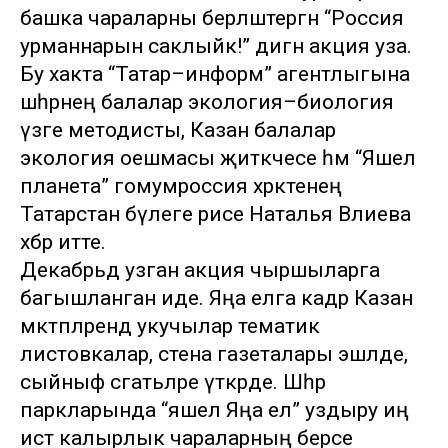
башка чараларны берләштергән “Россия
урманнарын саклыйк!” дигән акция уза.
Бу хакта “Татар–информ” агентлыгына
шәһәрнең балалар экология–биология
үзәге методисты, Казан балалар
экология оешмасы җитәкчесе һәм “Яшел
планета” гомумроссия хәрәкәтенең
Татарстан бүлеге рәисе Наталья Вәлиева
хәбәр итте.
Декабрьдә узган акция чыршыларга
багышланган иде. Яңа елга кадәр Казан
мәктәпләрендә укучылар тематик
листовкалар, стена газеталары эшләде,
сыйныф сәгатьләре үткәрде. Шәһәр
паркларында “яшел Яңа ел” уздыру иң
истә калырлык чараларның берсе