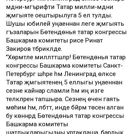
мәдәни-мәгърифәти Татар милли-мәдәни
җәмгыяте оештырылуга 5 ел тулды.
Шушы юбилей уңаеннан әлеге җәмгыять
әгъзаларын Бөтендөнья татар конгрессы
Башкарма комитеты рәисе Ринат
Закиров тәбрикләде.
"Хөрмәтле милләттәшләр! Бөтендөнья татар
конгрессы Башкарма комитеты Санкт-
Петербург шәһәре һәм Ленинград өлкәсе
Татар җәмгыятенең 5 еллыгы уңаеннан
сезне кайнар сәламли һәм иң изге
теләкләрен тапшыра. Сезнең өчен гаять
мөhим hәм, әлбәттә, инде бәйрәм төсен алган
бу көннәрдә Бөтендөнья татар конгрессы
Башкарма комитеты
шатлыкларыгызны уртаклаша, барлык