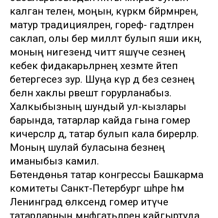
калган телен, моңын, күркәм бәйрәмнәрен,
матур традицияләрен, гореф- гадәтләрен
саклап, олы бер милләт булып яши икән,
моның нигезендә читтә яшәүче сезнең
кебек фидакарьләрнең хезмәте әйтеп
бетергесез зур. Шуңа күрә дә без сезнең
белән хаклы рәвештә горурланабыз.
Халкыбызның шундый ул-кызлары
барында, татарлар кайда гына гомер
кичерсәләр дә, татар булып кала бирерләр.
Моның шулай буласына безнең
иманыбыз камил.
Бөтендөнья татар конгрессы Башкарма
комитеты Санкт-Петербург шәһәре һәм
Ленинград өлкәсендә гомер итүче
татарларның мәнфәгатьләрен кайгыртуда