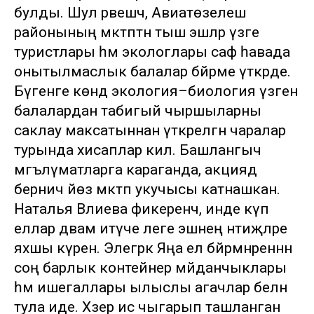
булды. Шул рәвешчә, Авиатөзелеш
районының мәктәптән тыш эшләр үзәге
туристлары һәм экологлары саф һавада
онытылмаслык балалар бәйрәме үткәрде.
Бүгенге көндә экология–биология үзәгенә
балалардан табигый чыршыларны
саклау максатыннан үткәрелгән чаралар
турында хисаплар килә. Башлангыч
мәгълүматларга караганда, акциядә
берничә йөз мәктәп укучысы катнашкан.
Наталья Вәлиева фикеренчә, инде күп
еллар дәвам итүче әлеге эшнең нәтиҗәләре
яхшы күренә. Элегрәк Яңа ел бәйрәмнәреннән
соң барлык контейнер мәйданчыклары
һәм ишегаллары ылыслы агачлар белән
тула иде. Хәзер исә чыгарып ташланган