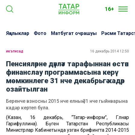
16+
Яңалыклар
Фото
Матбугат очрашуы
Рәсми Татарс
икътисад
16 декабрь 2014 12:50
Пенсияләрне дәүләт тарафыннан өстәп
финанслау программасына керү
мөмкинлеге 31 нче декабрьгә кадәр
озайтылган
Беренче взносны 2015 нче елның 31 нче гыйнварына
кадәр кертеп була.
(Казан, 16 декабрь, “Татар-информ”, Гөлнар
Гарифуллина). Бүген Татарстан Республикасы
Министрлар Кабинетында узган брифингта 2014-2015