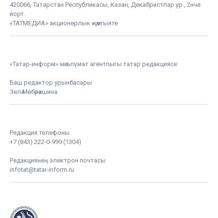
420066, Татарстан Республикасы, Казан, Декабристлар ур., 2нче
йорт.
«ТАТМЕДИА» акционерлык җәмгыяте
«Татар-информ» мәгълүмат агентлыгы татар редакциясе
Баш редактор урынбасары
Зилә Мөбәрәкшина
Редакция телефоны
+7 (843) 222-0-999 (1304)
Редакциянең электрон почтасы
infotat@tatar-inform.ru