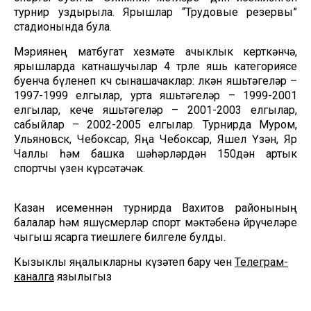
турнир уздырыла. Ярышлар “Трудовые резервы”
стадионында була.
Мэриянең матбугат хезмәте ачыклык керткәнчә,
ярышларда катнашучылар 4 төрле яшь категориясе
буенча бүленеп көч сынашачаклар: өлкән яшьтәгеләр –
1997-1999 елгылар, урта яшьтәгеләр – 1999-2001
елгылар, кече яшьтәгеләр – 2001-2003 елгылар,
сабыйлар – 2002-2005 елгылар. Турнирда Муром,
Ульяновск, Чебоксар, Яңа Чебоксар, Яшел Үзән, Яр
Чаллы һәм башка шәһәрләрдән 150дән артык
спортчы үзен күрсәтәчәк.
Казан исеменнән турнирда Вахитов районының
балалар һәм яшүсмерләр спорт мәктәбенә йөрүчеләре
чыгыш ясарга тиешлеге билгеле булды.
Кызыклы яңалыкларны күзәтеп бару өчен
Телеграм-
каналга
язылыгыз