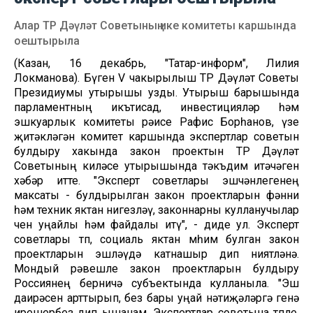
Алар ТР Дәүләт Советының ике комитеты каршында
оештырыла
(Казан, 16 декабрь, "Татар-информ", Лилия
Локманова). Бүген V чакырылыш ТР Дәүләт Советы
Президиумы утырышы узды. Утырыш барышында
парламентның икътисад, инвестицияләр һәм
эшкуарлык комитеты рәисе Рафис Борһанов, үзе
җитәкләгән комитет каршында экспертлар советын
булдыру хакында закон проектын ТР Дәүләт
Советының киләсе утырышында тәкъдим итәчәген
хәбәр итте. "Эксперт советлары эшчәнлегенең
максаты - булдырылган закон проектларын фәнни
һәм техник яктан нигезләү, законнарны кулланучылар
өчен уңайлы һәм файдалы итү", - диде ул. Эксперт
советлары төп, социаль яктан мөһим булган закон
проектларын эшләүдә катнашыр дип ниятләнә.
Мондый рәвешле закон проектларын булдыру
Россиянең берничә субъектында кулланыла. "Эш
даирәсен арттырып, без бары уңай нәтиҗәләргә генә
ирешербез дип ышанам. Экспертлар советына төпле,