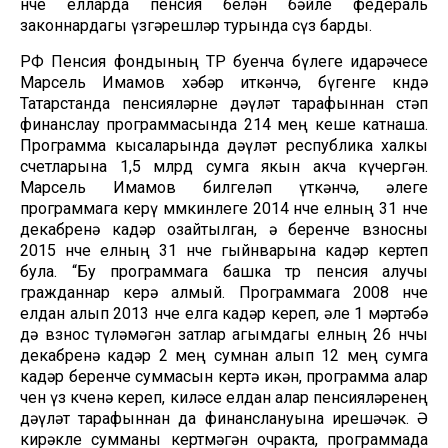
нче елларда пенсия белән бәйле федераль
законнардагы үзгәрешләр турында сүз барды.
РФ Пенсия фондының ТР буенча бүлеге идарәчесе
Марсель Имамов хәбәр иткәнчә, бүгенге көндә
Татарстанда пенсияләрне дәүләт тарафыннан өстәп
финанслау программасында 214 мең кеше катнаша.
Программа кысаларында дәүләт республика халкы
счетларына 1,5 млрд сумга якын акча күчергән.
Марсель Имамов билгеләп үткәнчә, әлеге
программага керү мөмкинлеге 2014 нче елның 31 нче
декабренә кадәр озайтылган, ә беренче взносны
2015 нче елның 31 нче гыйнварына кадәр кертеп
була. “Бу программага башка төр пенсия алучы
гражданнар керә алмый. Программага 2008 нче
елдан алып 2013 нче елга кадәр кереп, әле 1 мәртәбә
дә взнос түләмәгән затлар агымдагы елның 26 нчы
декабренә кадәр 2 мең сумнан алып 12 мең сумга
кадәр беренче суммасын кертә икән, программа алар
өчен үз көченә кереп, киләсе елдан алар пенсияләренең
дәүләт тарафыннан да финанслануына ирешәчәк. Ә
кирәкле сумманы кертмәгән очракта, программада