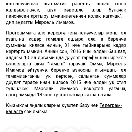
катнашучылар автоматик рәвештә аннан төшеп
калдырылачак, шул рәвешле, алар булачак
пенсиясен арттыру мөмкинлегеннән колак кагачак”, -
дип аңлатты Марсель Имамов.
Программага әле керергә генә теләүчеләр моны ел
азагына кадәр гамәлгә ашыра ала, ә беренче
сумманы киләсе елның 31 нче гыйнварына кадәр
кертергә мөмкин. Аннан соң, 2016 нчы елдан башлап,
алдагы 10 ел дәвамында дәүләт тарафыннан ирекле
взносларга акча "тамып" торачак. Әмма, Марсель
Имамов әйтүенчә, беренче взносны агымдагы ел
тәмамланганчы ук кертсәң, салынган суммалар
дәүләт тарафыннан киләсе 2015 нче елдан ук өстәп
түләнәчәк. Марсель Имамов искәртеп узганча,
программада 18 яше тулган затлар катнаша ала.
Кызыклы яңалыкларны күзәтеп бару өчен
Телеграм-
каналга
язылыгыз