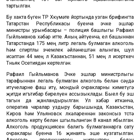
тартылган.
Бу хакта бүген ТР Хөкүмәте йортында узган брифингта
Татарстан Республикасы буенча эчке эшләр
министры урынбасары – полиция башлыгы Рафаил
Гыйльманов хәбәр итте. Аның әйтүенчә, ел башыннан
Татарстанда 175 мең литр легаль булмаган алкоголь
һәм спиртлы эчемлек әйләнештән алынган, шул
исәптән 44 мең л Казакъстаннан, 51 мең л исерткеч
Төньяк Осетиядән кертелгән.
Рафаил Гыйльманов Эчке эшләр министрлыгы
тарафыннан легаль булмаган алкоголь белән сәүдә
итүчеләрне фаш итү, мондый очракларны киметүгә
җитди игътибар бирелүен ассызыклады. Быел бу эш
тагын да җанландырылган. Ул хәбәр иткәнчә,
оператив чаралар уздыру барышында, Казакъстан,
Киров һәм Ульяновск өлкәләреннән законсыз төстә
алкоголь кертү белән шөгыльләнгән 8 канал ябылган.
Алкоголь продукциясен балигъ булмаганнарга сату
очраклары буенча 16 җинаять эше кузгатылган.
Алкоголь продукциясен җитештерү белән