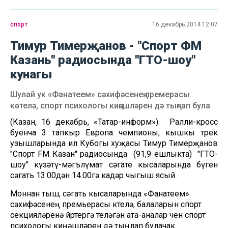
спорт
16 декабрь 2014 12:07
Тимур Тимерҗанов - "Спорт ФМ
Казань" радиосында "ГТО-шоу"
кунагы
Шулай ук «Фанатеем» сәхифәсенең премерасы
көтелә, спорт психологы киңәшләрен дә тыңлап була
(Казан, 16 декабрь, «Татар-информ»). Ралли-кросс
буенча 3 тапкыр Европа чемпионы, кышкы трек
узышларында ил Кубогы хуҗасы Тимур Тимерҗанов
"Спорт FМ Казан" радиосында (91,9 ешлыкта) "ГТО-
шоу" күзәтү-мәгълүмат сәгате кысаларында бүген
сәгать 13.00дән 14.00гә кадәр чыгыш ясый .
Моннан тыш, сәгать кысаларында «Фанатеем»
сәхифәсенең премьерасы көтелә, балаларын спорт
секцияләренә йөртергә теләгән ата-аналар өчен спорт
психологы киңәшләрен дә тыңлап булачак.