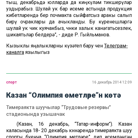
тыш, декабрьдә юлларда да киңкүләм тикшерүләр
уздырабыз. Шулай ук бар исеме астында продукция
кибетләрендә бер почмакта сыйфатсыз аракы салып
бирү очраклары да ачыкланды. Бу күренешләргә
шулай ук чик куячакбыз, чөнки халык канәгатьсезлек,
шикаятьләр белдерә”, - диде Р. Гыйльманов.
Кызыклы яңалыкларны күзәтеп бару өчен
Телеграм-
каналга
язылыгыз
спорт
16 декабрь 2014 12:09
Казан “Олимпия өметләре”н көтә
Тимераякта шуучылар “Трудовые резервы”
стадионында узышачак
(Казан, 16 декабрь, “Татар-информ”). Казан
каласында 18- 20 декабрь көннәрендә тимераякта шуу
спорты буенча “Олимпия өметләре” дип исемләнгән