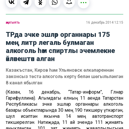
җәмгыять
16 декабрь 2014 12:15
ТРда эчке эшләр органнары 175
мең литр легаль булмаган
алкоголь һәм спиртлы эчемлекне
әйләнештән алган
Казакъстан, Киров һәм Ульяновск өлкәләреннән
законсыз төстә алкоголь кертү белән шөгыльләнгән
8 канал ябылган
(Казан, 16 декабрь, “Татар-информ”, Гөлнар
Гарифуллина). Агымдагы елның 11 аенда Татарстан
Республикасы эчке эшләр органнары алкоголь
базары объектларында 30 мең 190 тикшерү үткәргән,
шул исәптән якынча 14 мең автотранспорт
тикшерелгән. Нәтиҗәдә, 11 ай эчендә 111 җинаять
ачыкланган, 101 зат җинаять җаваплылыгына