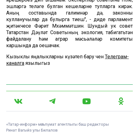
эшләргә теләге булган кешеләрне тупларга кирәк.
Аның составында галимнәр дә, законны
кулланучылар да булырга тиеш", - диде парламент
җитәкчесе Фәрит Мөхәммәтшин. Шундый ук совет
Татарстан Дәүләт Советының экология, табигатьтән
файдалану һәм аграр мәсьәләләр комитеты
каршында да оешачак.
Кызыклы яңалыкларны күзәтеп бару өчен
Телеграм-
каналга
язылыгыз
«Татар-информ» мәгълүмат агентлыгы баш редакторы
Ринат Вагыйз улы Билалов