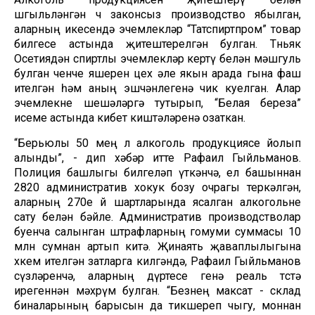
шөгыльләнгән өч законсыз производство ябылган,
аларның икесендә эчемлекләр “Татспиртпром” товар
билгесе астында җитештерелгән булган. Төньяк
Осетиядән спиртлы эчемлекләр кертү белән мәшгуль
булган өченче яшерен цех әле якын арада гына фаш
ителгән һәм аның эшчәнлегенә чик куелган. Алар
эчемлекне шешәләргә тутырып, “Белая береза”
исеме астында кибет киштәләренә озаткан.
“Берьюлы 50 мең л алкоголь продукциясе йолып
алынды”, - дип хәбәр итте Рафаил Гыйльманов.
Полиция башлыгы билгеләп үткәнчә, ел башыннан
2820 административ хокук бозу очрагы теркәлгән,
аларның 270е өй шартларында ясалган алкогольне
сату белән бәйле. Административ производстволар
буенча салынган штрафларның гомуми суммасы 10
млн сумнан артып китә. Җинаять җаваплылыгына
хөкем ителгән затларга килгәндә, Рафаил Гыйльманов
сүзләренчә, аларның дүртесе генә реаль төстә
ирегеннән мәхрүм булган. “Безнең максат - склад
биналарының барысын да тикшереп чыгу, моннан