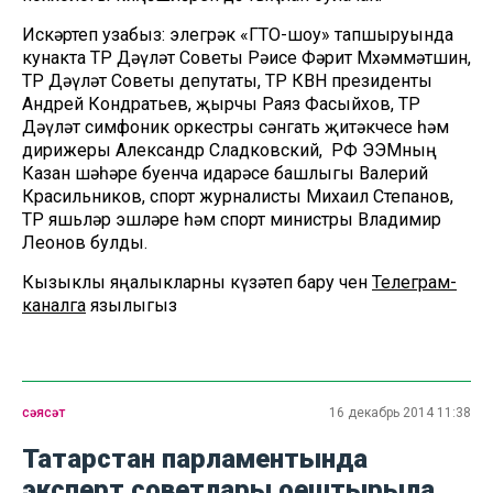
Искәртеп узабыз: элегрәк «ГТО-шоу» тапшыруында
кунакта ТР Дәүләт Советы Рәисе Фәрит Мөхәммәтшин,
ТР Дәүләт Советы депутаты, ТР КВН президенты
Андрей Кондратьев, җырчы Раяз Фасыйхов, ТР
Дәүләт симфоник оркестры сәнгать җитәкчесе һәм
дирижеры Александр Сладковский, РФ ЭЭМның
Казан шәһәре буенча идарәсе башлыгы Валерий
Красильников, спорт журналисты Михаил Степанов,
ТР яшьләр эшләре һәм спорт министры Владимир
Леонов булды.
Кызыклы яңалыкларны күзәтеп бару өчен
Телеграм-
каналга
язылыгыз
сәясәт
16 декабрь 2014 11:38
Татарстан парламентында
эксперт советлары оештырыла