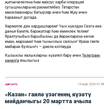
җитәкчелегенә һәм махсус хәрби операция
сугышчыларына рәхмәтлебез. Татарстан
мөселманнары батырлар өчен һәм Җиңү өчен
һәрвакыт догада.
Хөрмәтле дин кардәшләрем! Чын күңелдән Сезгә ике
дөнья бәхете, бәрәкәтләр һәм иминлек телим!
Яралтучыбыз барыбызның да йөрәкләренә көчле
иман, мәрхәмәт һәм тынычлык салсын! Ураза гаете
мөбарәк булсын!» – диелә котлауда.
Кызыклы яңалыкларны күзәтеп бару өчен
Телеграм-
каналга
язылыгыз
җәмгыять
19 март 2026 07:48
«Казан» гаилә үзәгенең күзәтү
мәйданчыгы 20 мартта ачыла