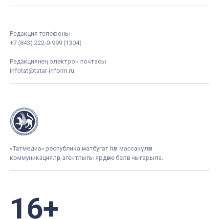
Редакция телефоны
+7 (843) 222-0-999 (1304)
Редакциянең электрон почтасы
infotat@tatar-inform.ru
«Татмедиа» республика матбугат һәм массакүләм
коммуникацияләр агентлыгы ярдәме белән чыгарыла.
16+