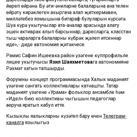
йөреп өйрәнә. Бу әти-әниләрнең балаларына ана телен
өйрәтү кирәклеген ахыргача аңлап җиткермәвен,
милләтебез язмышына битараф булуларын күрсәтә.
Шуңа күрә укытучылар ата-аналар арасында аңлату
эшен активрак алып барсыннар, дәресләргә, класстан
тыш чараларга балаларны күбрәк җәлеп итсеннәр
иде»,- диде автономия җитәкчесе.
Рамис Сафин Ишеевка район үзәгенең күппрофильле
лицее укытучысы
Язилә Шаяхметова
га автономиянең
Рәхмәт хатын тапшырды.
Форумның концерт программасында Халык мәдәният
үзәгенең сәнгать коллективлары катнашты. Татар
мәдәният үзәгенең «Урама» фольклор ансамбле һәм
«Идел» бию коллективы чыгышын педагоглар
аеруча яратып кабул итте.
Кызыклы яңалыкларны күзәтеп бару өчен
Телеграм-
каналга
язылыгыз