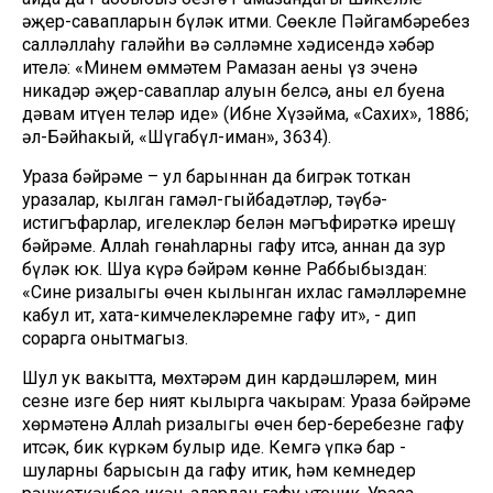
әҗер-савапларын бүләк итми. Сөекле Пәйгамбәребез
салләллаһу галәйһи вә сәлләмнең хәдисендә хәбәр
ителә: «Минем өммәтем Рамазан аеның үз эченә
никадәр әҗер-саваплар алуын белсә, аның ел буена
дәвам итүен теләр иде» (Ибне Хүзәйма, «Сахих», 1886;
әл-Бәйһакый, «Шүгабүл-иман», 3634).
Ураза бәйрәме – ул барыннан да бигрәк тоткан
уразалар, кылган гамәл-гыйбадәтләр, тәүбә-
истигъфарлар, игелекләр белән мәгъфирәткә ирешү
бәйрәме. Аллаһ гөнаһларны гафу итсә, аннан да зур
бүләк юк. Шуңа күрә бәйрәм көнне Раббыбыздан:
«Синең ризалыгың өчен кылынган ихлас гамәлләремне
кабул ит, хата-кимчелекләремне гафу ит», - дип
сорарга онытмагыз.
Шул ук вакытта, мөхтәрәм дин кардәшләрем, мин
сезне изге бер ният кылырга чакырам: Ураза бәйрәме
хөрмәтенә Аллаһ ризалыгы өчен бер-беребезне гафу
итсәк, бик күркәм булыр иде. Кемгә үпкә бар -
шуларның барысын да гафу итик, һәм кемнедер