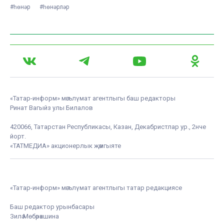
#һөнәр
#һөнәрләр
«Татар-информ» мәгълүмат агентлыгы баш редакторы
Ринат Вагыйз улы Билалов
420066, Татарстан Республикасы, Казан, Декабристлар ур., 2нче
йорт.
«ТАТМЕДИА» акционерлык җәмгыяте
«Татар-информ» мәгълүмат агентлыгы татар редакциясе
Баш редактор урынбасары
Зилә Мөбәрәкшина