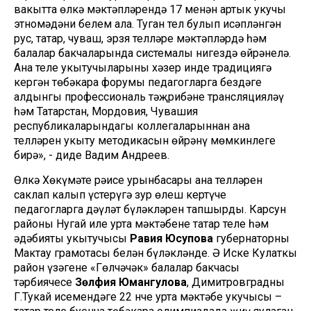
вакытта өлкә мәктәпләрендә 17 меңнән артык укучы
этномәдәни белем ала. Туган тел булып исәпләнгән
рус, татар, чуваш, эрзя телләре мәктәпләрдә һәм
балалар бакчаларында системалы нигездә өйрәнелә.
Ана теле укытучыларының хәзер инде традициягә
кергән төбәкара форумы педагогларга бездәге
алдынгы профессиональ тәҗрибәне трансляцияләү
һәм Татарстан, Мордовия, Чувашия
республикаларындагы коллегаларыннан ана
телләрен укыту методикасын өйрәнү мөмкинлеге
бирә», - диде Вадим Андреев.
Өлкә Хөкүмәте рәисе урынбасары ана телләрен
саклап калып үстерүгә зур өлеш кертүче
педагогларга дәүләт бүләкләрен тапшырды. Карсун
районы Нугай иле урта мәктәбенең татар теле һәм
әдәбияты укытучысы
Равия Юсупова
губернаторның
Мактау грамотасы белән бүләкләнде. Ә Иске Кулаткы
район үзәгенең «Гөлчәчәк» балалар бакчасы
тәрбиячесе
Зөлфия Юмангулова
, Димитровградның
Г.Тукай исемендәге 22 нче урта мәктәбе укучысы –