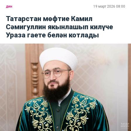
дин
19 март 2026 08:00
Татарстан мөфтие Камил
Сәмигуллин якынлашып килүче
Ураза гаете белән котлады