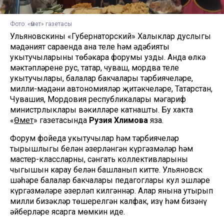
Фото: «Өмет» газетасы
Ульяновскиның «Губернаторский» Халыклар дуслыгы
мәдәният сараенда ана теле һәм әдәбияты
укытучыларының төбәкара форумы узды. Анда өлкә
мәктәпләренең рус, татар, чуваш, мордва теле
укытучылары, балалар бакчалары тәрбиячеләре,
милли-мәдәни автономияләр җитәкчеләре, Татарстан,
Чувашия, Мордовия республикалары мәгариф
министрлыклары вәкилләре катнашты. Бу хакта
«
Өмет
» газетасында
Рузия Хәлимова
яза.
Форум фойеда укытучылар һәм тәрбиячеләр
тырышлыгы белән әзерләнгән күргәзмәләр һәм
мастер-классларны, сәнгать коллективларының
чыгышын карау белән башланып китте. Ульяновск
шәһәре балалар бакчалары педагоглары кул эшләре
күргәзмәләре әзерләп килгәннәр. Алар янына утырып
милли бизәкләр төшерелгән калфак, изү һәм бизәнү
әйберләре ясарга мөмкин иде.