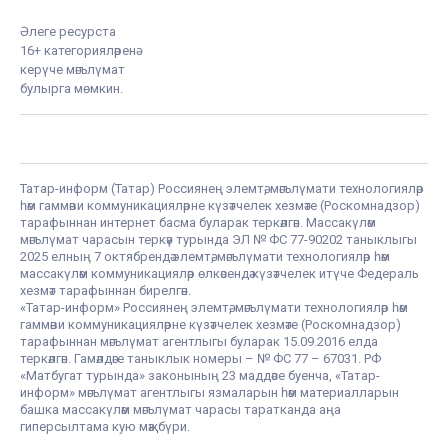
Әлеге ресурста
16+ категорияләренә
керүче мәгълүмат
булырга мөмкин.
Татар-информ (Татар) Россиянең элемтә, мәгълүмати технологияләр
һәм гаммәви коммуникацияләрне күзәтчелек хезмәте (Роскомнадзор)
тарафыннан интернет басма буларак теркәлгән. Массакүләм
мәгълүмат чарасын теркәү турында ЭЛ № ФС 77-90202 таныклыгы
2025 елның 7 октябрендә элемтә, мәгълүмати технологияләр һәм
массакүләм коммуникацияләр өлкәсендә күзәтчелек итүче Федераль
хезмәт тарафыннан бирелгән.
«Татар-информ» Россиянең элемтә, мәгълүмати технологияләр һәм
гаммәви коммуникацияләрне күзәтчелек хезмәте (Роскомнадзор)
тарафыннан мәгълүмат агентлыгы буларак 15.09.2016 елда
теркәлгән. Гамәлдәге таныклык номеры – № ФС 77 – 67031. РФ
«Матбугат турында» законының 23 маддәсе буенча, «Татар-
информ» мәгълүмат агентлыгы язмаларын һәм материалларын
башка массакүләм мәгълүмат чарасы таратканда аңа
гиперсылтама кую мәҗбүри.