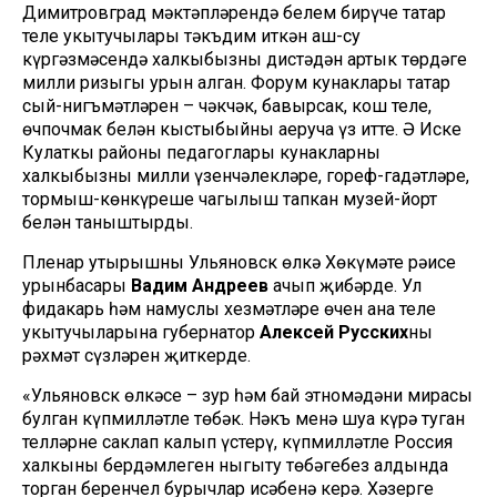
Димитровград мәктәпләрендә белем бирүче татар
теле укытучылары тәкъдим иткән аш-су
күргәзмәсендә халкыбызның дистәдән артык төрдәге
милли ризыгы урын алган. Форум кунаклары татар
сый-нигъмәтләрен – чәкчәк, бавырсак, кош теле,
өчпочмак белән кыстыбыйны аеруча үз итте. Ә Иске
Кулаткы районы педагоглары кунакларны
халкыбызның милли үзенчәлекләре, гореф-гадәтләре,
тормыш-көнкүреше чагылыш тапкан музей-йорт
белән таныштырды.
Пленар утырышны Ульяновск өлкә Хөкүмәте рәисе
урынбасары
Вадим Андреев
ачып җибәрде. Ул
фидакарь һәм намуслы хезмәтләре өчен ана теле
укытучыларына губернатор
Алексей Русских
ның
рәхмәт сүзләрен җиткерде.
«Ульяновск өлкәсе – зур һәм бай этномәдәни мирасы
булган күпмилләтле төбәк. Нәкъ менә шуңа күрә туган
телләрне саклап калып үстерү, күпмилләтле Россия
халкының бердәмлеген ныгыту төбәгебез алдында
торган беренчел бурычлар исәбенә керә. Хәзерге