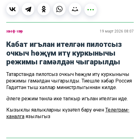
хәвеф-хәтәр
19 март 2026 08:07
Кабат игълан ителгән пилотсыз
очкыч һөҗүм итү куркынычы
режимы гамәлдән чыгарылды
Татарстанда пилотсыз очкыч һөҗүм итү куркынычы
режимы гамәлдән чыгарылды. Тиешле хәбәр Россия
Гадәттән тыш хәлләр министрлыгыннан килде.
Әлеге режим төнлә ике тапкыр игълан ителгән иде.
Кызыклы яңалыкларны күзәтеп бару өчен
Телеграм-
каналга
язылыгыз