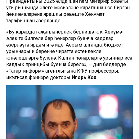
Президентының 2025 елда Фән һәм мәгариф советы
утырышында әлеге мәсьәләне караганнан соң биргән
йөкләмәләренә ярашлы рәвештә Хөкүмәт
тарафыннан әзерләнде.
«Бу карарда гаҗәпләнерлек берни дә юк. Хөкүмәт
элек тә билгеле бер һөнәрләр буенча кадрлар
әзерләүгә ярдәм итә иде. Аерым алганда, бюджет
урыннары иң беренче чиратта өстенлекле
юнәлешләргә бүленә. Калган һөнәрләргә урыннар исә
калдык принцибы буенча бирелә», – дип белдерде
«Татар-информ» агентлыгына КФУ профессоры,
икътисад фәннәре докторы
Игорь Кох
.