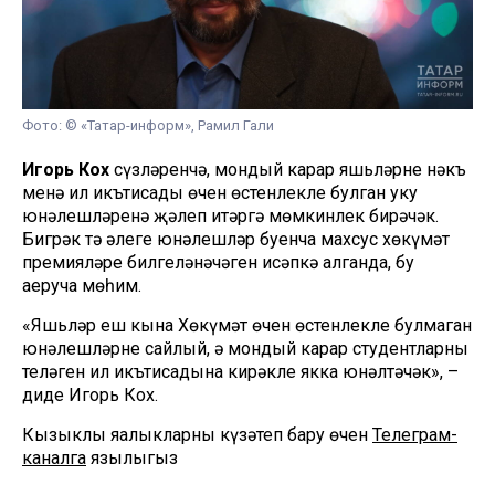
Фото: © «Татар-информ», Рамил Гали
Игорь Кох
сүзләренчә, мондый карар яшьләрне нәкъ
менә ил икътисады өчен өстенлекле булган уку
юнәлешләренә җәлеп итәргә мөмкинлек бирәчәк.
Бигрәк тә әлеге юнәлешләр буенча махсус хөкүмәт
премияләре билгеләнәчәген исәпкә алганда, бу
аеруча мөһим.
«Яшьләр еш кына Хөкүмәт өчен өстенлекле булмаган
юнәлешләрне сайлый, ә мондый карар студентларның
теләген ил икътисадына кирәкле якка юнәлтәчәк», –
диде Игорь Кох.
Кызыклы яңалыкларны күзәтеп бару өчен
Телеграм-
каналга
язылыгыз