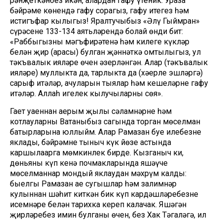
рәнҗеткәнбез икән, алардан гафу үтеник. Ураза
бәйрәме көнендә гафу сорагыз, гафу итегез һәм
истигъфар кылыгыз! Яралтучыбыз «Әлү Гыймран»
сүрәсенең 133-134 аятьләрендә болай өнди бит:
«Раббыгызның мәгъфирәтенә һәм киңлеге күкләр
белән җир (арасы) булган җәннәткә омтылыгыз, ул
тәкъвалык ияләре өчен әзерләнгән. Алар (тәкъвалык
ияләре) муллыкта да, тарлыкта да (хәерле эшләргә)
сарыф итәләр, ачуларын тыялар һәм кешеләрне гафу
итәләр. Аллаһ игелек кылучыларны сөя».
Гает уңаеннан аерым җылы сәламнәрне һәм
котлауларны Ватаныбыз сагында торган мөселман
батырларына юллыйм. Алар Рамазан буе илебезне
яклады, бәйрәмне тыныч күк йөзе астында
каршылаарга мөмкинлек бирде. Кызганыч ки,
дөньяның күп кенә почмакларында яшәүче
мөселманнар мондый яклаудан мәхрүм калды:
быелгы Рамазан ае сугышлар һәм залимнәр
кулыннан шәһит киткән бик күп кардәшләребезнең
исемнәре белән тарихка кереп калачак. Яшәгән
җирләребез имин булганы өчен, без Хак Тәгаләгә, ил