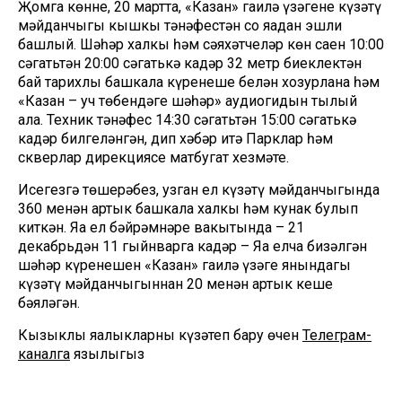
Җомга көнне, 20 мартта, «Казан» гаилә үзәгенең күзәтү
мәйданчыгы кышкы тәнәфестән соң яңадан эшли
башлый. Шәһәр халкы һәм сәяхәтчеләр көн саен 10:00
сәгатьтән 20:00 сәгатькә кадәр 32 метр биеклектән
бай тарихлы башкала күренеше белән хозурлана һәм
«Казан – уч төбендәге шәһәр» аудиогидын тыңлый
ала. Техник тәнәфес 14:30 сәгатьтән 15:00 сәгатькә
кадәр билгеләнгән, дип хәбәр итә Парклар һәм
скверлар дирекциясе матбугат хезмәте.
Исегезгә төшерәбез, узган ел күзәтү мәйданчыгында
360 меңнән артык башкала халкы һәм кунак булып
киткән. Яңа ел бәйрәмнәре вакытында – 21
декабрьдән 11 гыйнварга кадәр – Яңа елча бизәлгән
шәһәр күренешен «Казан» гаилә үзәге янындагы
күзәтү мәйданчыгыннан 20 меңнән артык кеше
бәяләгән.
Кызыклы яңалыкларны күзәтеп бару өчен
Телеграм-
каналга
язылыгыз