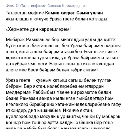
Фото: © «Татар-информ», Салават Камалетдинов
Татарстан мөфтие
Камил хәзрәт Сәмигуллин
якынлашып килүче Ураза гаете белән котлады.
«Хөрмәтле дин кардәшләрем!
Мөбарәк Рамазан ае бер мизгелдәй узды да китте:
бүген кояш баеганнан соң, без Ураза бәйрәмен каршы
алып, иртәгә аны бәйрәм итәчәкбез. Быел гает изге
җомга көненә туры килә, ул Ураза бәйрәменә тагын
да күбрәк ямь өсти. Барыгызны да ихлас күңелдән
әлеге ике бөек бәйрәм белән тәбрик итәм!
Ураза гаете – куаныч катыш сагыш белән тулган
бәйрәм. Бер яктан, калебләребез өмәтләрдән
мөлдерәмә: Раббыбыз Үзенең киң рәхмәтле белән
безне Рамазан аенда кылынган гыйбадәтләр һәм
игелекләр бәрабәренә хата-кимчелекләребезне гафу
иткәндер, дип ышанабыз. Икенче яктан,
күңелләребездә моңсулык урнашты, чөнки бу мөбарәк
көннәр һәм төннәр артта калды, ә башка бер генә
айда да Раббыбыз безгә Рамазандагы шикелле