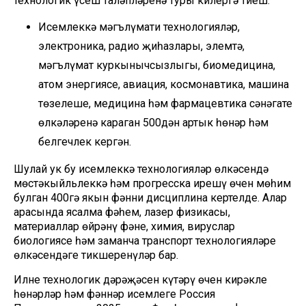
технологик үсеш таләпләренә туры килергә тиеш.
Исемлеккә мәгълүмати технологияләр,
электроника, радио җиһазлары, элемтә,
мәгълүмат куркынычсызлыгы, биомедицина,
атом энергиясе, авиация, космонавтика, машина
төзелеше, медицина һәм фармацевтика сәнәгате
өлкәләренә караган 500дән артык һөнәр һәм
белгечлек кергән.
Шулай ук бу исемлеккә технологияләр өлкәсендә
мөстәкыйльлеккә һәм прогресска ирешү өчен мөһим
булган 400гә якын фәнни дисциплина кертелде. Алар
арасында ясалма фәһем, лазер физикасы,
материаллар өйрәнү фәне, химия, вируслар
биологиясе һәм заманча транспорт технологияләре
өлкәсендәге тикшеренүләр бар.
Илнең технологик дәрәҗәсен күтәрү өчен кирәкле
һөнәрләр һәм фәннәр исемлеге Россия