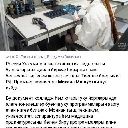
Фото: © «Татар-информ», Владимир Васильев
Россия Хөкүмәте илнең технологик лидерлыгы
бурычларына җавап бирүче һөнәрләр һәм
белгечлекләр исемлеген раслады. Тиешле
боерыкка
РФ Премьер-министры
Михаил Мишустин
кул
куйды.
Бу документ колледж һәм югары уку йортларында
әлеге юнәлешләр буенча уку программаларын яңарту
өчен нигез булачак. Моннан тыш, техникум,
университет, аспирантура һәм медицина
ординатурасының белем бирү программалары илнең