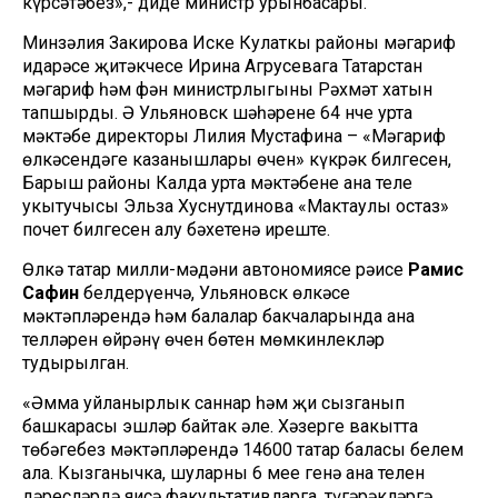
күрсәтәбез»,- диде министр урынбасары.
Минзәлия Закирова Иске Кулаткы районы мәгариф
идарәсе җитәкчесе Ирина Агрусевага Татарстан
мәгариф һәм фән министрлыгының Рәхмәт хатын
тапшырды. Ә Ульяновск шәһәренең 64 нче урта
мәктәбе директоры Лилия Мустафина – «Мәгариф
өлкәсендәге казанышлары өчен» күкрәк билгесен,
Барыш районы Калда урта мәктәбенең ана теле
укытучысы Эльза Хуснутдинова «Мактаулы остаз»
почет билгесен алу бәхетенә иреште.
Өлкә татар милли-мәдәни автономиясе рәисе
Рамис
Сафин
белдерүенчә, Ульяновск өлкәсе
мәктәпләрендә һәм балалар бакчаларында ана
телләрен өйрәнү өчен бөтен мөмкинлекләр
тудырылган.
«Әмма уйланырлык саннар һәм җиң сызганып
башкарасы эшләр байтак әле. Хәзерге вакытта
төбәгебез мәктәпләрендә 14600 татар баласы белем
ала. Кызганычка, шуларның 6 меңе генә ана телен
дәресләрдә яисә факультативларга, түгәрәкләргә