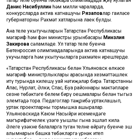
татар теле буенча төбәкара олимпиадада җиңү яулаган
Данис Насибуллин
һәм милли чараларда,
конкурсларда актив катнашучы
Рязапов
лар гаиләсе
губернаторның Рәхмәт хатларына лаек булды.
Ана теле укытучыларын Татарстан Республикасы
мәгариф һәм фән министры урынбасары
Минзәлия
Закирова
сәламләде. Ул татар теле буенча
Бөтенроссия олимпиадаларында актив катнашучы
укучыларга һәм укытучыларга рәхмәтен ирештерде.
«Татарстан Республикасы белән Ульяновск өлкәсе
мәгариф министрлыклары арасында хезмәттәшлек
итү турында килешү уңай нәтиҗәләр бирә. Татарстанның
Апас, Нурлат, Әлки, Спас, Буа районнары мәктәпләре
сезнең төбәктәге белем бирү оешмалары белән тыгыз
элемтәдә тора. Педагоглар тәҗрибә уртаклашып,
уртак проектларны тормышка ашыралар.
Ульяновскида Каюм Насыйри исемендәге
мәгърифәтчелек үзәге уңышлы гына эшләп килә.
Әлеге үзәкнең балаларга туган телне өйрәтү буенче эш
алымнарын башка төбәкләргә үрнәк итеп