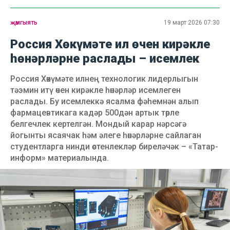
җәмгыять
19 март 2026 07:30
Россия Хөкүмәте ил өчен кирәкле
һөнәрләрне раслады – исемлек
Россия Хөкүмәте илнең технологик лидерлыгын
тәэмин итү өчен кирәкле һөнәрләр исемлеген
раслады. Бу исемлеккә ясалма фәһемнән алып
фармацевтикага кадәр 500дән артык төрле
белгечлек кертелгән. Мондый карар нәрсәгә
йогынты ясаячак һәм әлеге һөнәрләрне сайлаган
студентларга нинди өстенлекләр биреләчәк – «Татар-
информ» материалында.