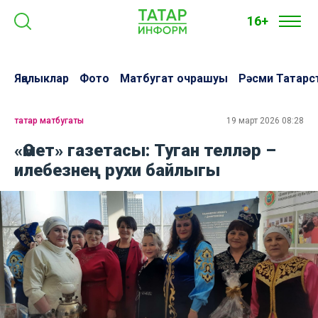
16+
Яңалыклар
Фото
Матбугат очрашуы
Рәсми Татарс
татар матбугаты
19 март 2026 08:28
«Өмет» газетасы: Туган телләр –
илебезнең рухи байлыгы